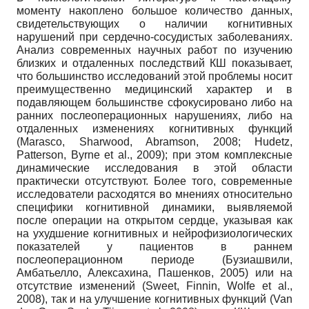
моменту накоплено большое количество данных,
свидетельствующих о наличии когнитивных
нарушений при сердечно-сосудистых заболеваниях.
Анализ современных научных работ по изучению
близких и отдаленных последствий КШ показывает,
что большинство исследований этой проблемы носит
преимущественно медицинский характер и в
подавляющем большинстве сфокусировано либо на
ранних послеоперационных нарушениях, либо на
отдаленных изменениях когнитивных функций
(Marasco, Sharwood, Abramson, 2008; Hudetz,
Patterson, Byrne et al., 2009); при этом комплексные
динамические исследования в этой области
практически отсутствуют. Более того, современные
исследователи расходятся во мнениях относительно
специфики когнитивной динамики, выявляемой
после операции на открытом сердце, указывая как
на ухудшение когнитивных и нейрофизиологических
показателей у пациентов в раннем
послеоперационном периоде (Бузиашвили,
Амбатьелло, Алексахина, Пашенков, 2005) или на
отсутствие изменений (Sweet, Finnin, Wolfe et al.,
2008), так и на улучшение когнитивных функций (Van