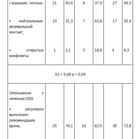
• хорошие, теплые;
21
65,6
6
37,5
27
56,3
• нейтральные,
10
31,3
7
43,8
17
35,4
формальный
контакт;
• открытые
1
3,1
3
18,8
4
8,3
конфликты
Х2 = 5,09 p < 0,05
Отношение к
лечению (SD):
• регулярно
выполняет
рекомендации
врача;
25
78,1
10
62,5
35
72,9