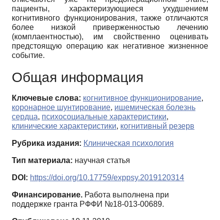
пациенты, характеризующиеся ухудшением
когнитивного функционирования, также отличаются
более низкой приверженностью лечению
(комплаентностью), им свойственно оценивать
предстоящую операцию как негативное жизненное
событие.
Общая информация
Ключевые слова:
когнитивное функционирование
,
коронарное шунтирование
,
ишемическая болезнь
сердца
,
психосоциальные характеристики
,
клинические характеристики
,
когнитивный резерв
Рубрика издания:
Клиническая психология
Тип материала:
научная статья
DOI:
https://doi.org/10.17759/exppsy.2019120314
Финансирование.
Работа выполнена при
поддержке гранта РФФИ №18-013-00689.