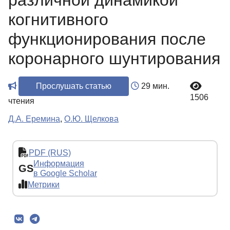
различной динамикой
когнитивного
функционирования после
коронарного шунтирования
Прослушать статью
29 мин.
1506
чтения
Д.А. Еремина
,
О.Ю. Щелкова
PDF (RUS)
Информация
GS
в Google Scholar
Метрики