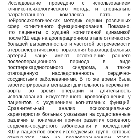
Исследование проведено с использованием
клинико-психологического метода и специально
разработанного комплекса пато- и
нейропсихологических методик оценки различных
сфер когнитивного функционирования. Показано,
что пациенты с худшей когнитивной динамикой
после КШ еще на дооперационном этапе отличаются
большей выраженностью и частотой встречаемости
атеросклеротического поражения брахиоцефальных
артерий, чаще имеют осложнение раннего
послеоперационного периода в виде
постперикардиотомного синдрома, а также
отягощенную наследственность сердечно-
сосудистыми заболеваниями. В то же время была
зарегистрирована меньшая длительность пережатия
аорты во время операции и длительность
использования искусственного кровообращения у
пациентов с ухудшением когнитивных функций.
Сравнительный анализ психосоциальных
характеристик больных указывает на существенные
различия в понимании причин развития основного
сердечно-сосудистого заболевания и последствий
КШ у пациентов обеих исследуемых групп, которые
отмечаются уже на предоперационном этапе;