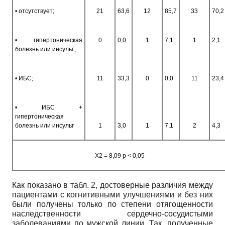
• отсутствует;
21
63,6
12
85,7
33
70,2
• гипертоническая
0
0,0
1
7,1
1
2,1
болезнь или инсульт;
• ИБС;
11
33,3
0
0,0
11
23,4
• ИБС +
гипертоническая
болезнь или инсульт
1
3,0
1
7,1
2
4,3
Х2 = 8,09 p < 0,05
Как показано в табл. 2, достоверные различия между
пациентами с когнитивными улучшениями и без них
были получены только по степени отягощенности
наследственности сердечно-сосудистыми
заболеваниями по мужской линии. Так, полученные