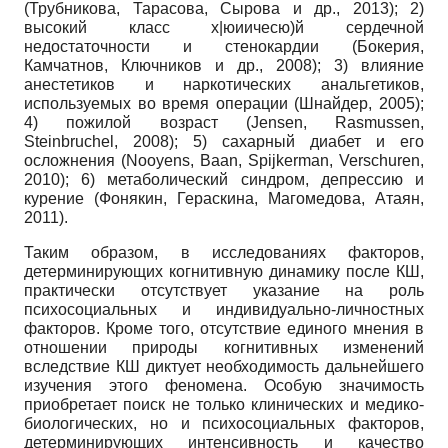
(Трубникова, Тарасова, Сырова и др., 2013); 2)
высокий класс х|юиичесю)й сердечной
недостаточности и стенокардии (Бокерия,
Камчатнов, Ключников и др., 2008); 3) влияние
анестетиков и наркотических анальгетиков,
используемых во время операции (Шнайдер, 2005);
4) пожилой возраст (Jensen, Rasmussen,
Steinbruchel, 2008); 5) сахарный диабет и его
осложнения (Nooyens, Baan, Spijkerman, Verschuren,
2010); 6) метаболический синдром, депрессию и
курение (Фонякин, Гераскина, Магомедова, Атаян,
2011).
Таким образом, в исследованиях факторов,
детерминирующих когнитивную динамику после КШ,
практически отсутствует указание на роль
психосоциальных и индивидуально-личностных
факторов. Кроме того, отсутствие единого мнения в
отношении природы когнитивных изменений
вследствие КШ диктует необходимость дальнейшего
изучения этого феномена. Особую значимость
приобретает поиск не только клинических и медико-
биологических, но и психосоциальных факторов,
детерминирующих интенсивность и качество