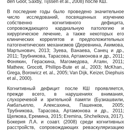
den Goor, Saxby, Tijssen et al., 2008) после КШ.
В последние годы было проведено значительное
число исследований, посвященных изучению
собственно когнитивного дефицита,
сопровождающего кардиальную патологию и
хирургическое лечение, а также некоторых его
клинических коррелятов и предположительных
патогенетических механизмов (Деревнина, Акимова,
Мартынович, 2013; Зуева, Ванаева, Санец и др.,
2011; Трубникова, Тарасова, Артамонова и др., 2011;
Фонякин, Гераскина, Магомедова, Атаян, 2011;
Mathew, Grocott, Phillips-Bute et al., 2003; McKhan.,
Grega, Borowicz et. al., 2005; Van Dijk, Keizer, Diephuis
et al., 2000).
Когнитивный дефицит после КШ проявляется,
прежде всего, в нарушениях внимания,
слухоречевой и зрительной памяти (Бузиашвили,
Амбатьелло, Алексахина, Пашенков, 2005;
Трубникова, Тарасова, Артамонова и др., 2011;
Щелкова, Еремина, 2015; Eremina, Shchelkova, 2017).
Бокерия Л.А. и соавт. (2008) среди когнитивных
расстройств, сопровождающих реваскуляризацию