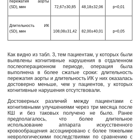
пережатия аорты
(SD), мин
72,67±30,85
48,18±32,06
p<0,01
Длительность ИК
(SD), мин
108,08±31,42
82,00±40,01
p<0,05
Как видно из табл. 3, тем пациентам, у которых были
выявлены когнитивные нарушения в отдаленном
послеоперационном периоде, операция была
выполнена в более сжатые сроки: длительность
пережатия аорты и длительность ИК у них оказалась
достоверно меньше, чем у пациентов, у которых
когнитивные нарушения отсутствовали.
Достоверных различий между пациентами с
когнитивными улучшениями через три месяца после
КШ и без таковых получено не было. Ранее
предполагалось, что более длительное
использование аппарата искусственного
кровообращения ассоциировано с более тяжелыми
неврологическими последствиями по сравнению с