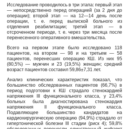
Исследование проводилось в три этапа: первый этап
— непосредственно перед операцией (за 2 дня до
операции); второй этап — на 12—14 день после
операции, т. е. перед выпиской больного из
отделения реабилитации; третий этап — в
отсроченном периоде, т. е. через три месяца после
перенесенного оперативного вмешательства.
Всего на первом этапе было исследовано 118
пациентов, на втором — 98 и на третьем — 58
пациентов, перенесших операцию КШ. Из них 95
(80,5%) — мужчин и 23 (19,5%) женщин; средний
возраст пациентов составил 59,86±7,31 лет.
Анализ клинических характеристик показал, что
большинство обследованных пациентов (66,7%) в
период подготовки к КШ страдало стенокардией
напряжения III функционального класса, у 23,4%
больных была диагностирована стенокардия
напряжения II функционального класса.
Подавляющее большинство кандидатов на
кардиохирургиче­скую операцию (94,9%) страдало от
гипертонической болезни III стадии (риск 4); 59,8%
обследованных перенесли единственный инфаркт