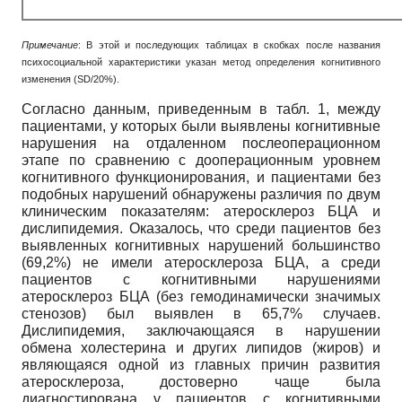
Примечание
: В этой и последующих таблицах в скобках после названия
психосоциальной характеристики указан метод определения когнитивного
изменения (SD/20%).
Согласно данным, приведенным в табл. 1, между
пациентами, у которых были выявлены когнитивные
нарушения на отдаленном послеоперационном
этапе по сравнению с дооперационным уровнем
когнитивного функционирования, и пациентами без
подобных нарушений обнаружены различия по двум
клиническим показателям: атеросклероз БЦА и
дислипидемия. Оказалось, что среди пациентов без
выявленных когнитивных нарушений большинство
(69,2%) не имели атеросклероза БЦА, а среди
пациентов с когнитивными нарушениями
атеросклероз БЦА (без гемодинамически значимых
стенозов) был выявлен в 65,7% случаев.
Дислипидемия, заключающаяся в нарушении
обмена холестерина и других липидов (жиров) и
являющаяся одной из главных причин развития
атеросклероза, достоверно чаще была
диагностирована у пациентов с когнитивными