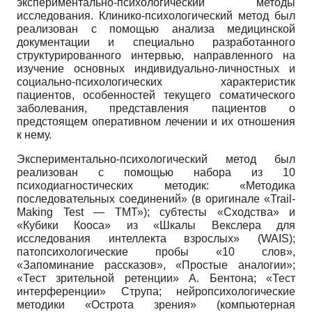
экспериментально-психологический методы
исследования. Клинико-психологический метод был
реализован с помощью анализа медицинской
документации и специально разработанного
структурированного интервью, направленного на
изучение основных индивидуально-личностных и
социально-психологических характеристик
пациентов, особенностей текущего соматического
заболевания, представления пациентов о
предстоящем оперативном лечении и их отношения
к нему.
Экспериментально-психологический метод был
реализован с помощью набора из 10
психодиагностических методик: «Методика
последовательных соединений» (в оригинале «Trail-
Making Test — ТМТ»); субтесты «Сходства» и
«Кубики Кооса» из «Шкалы Векслера для
исследования интеллекта взрослых» (WAIS);
патопсихологические пробы «10 слов»,
«Запоминание рассказов», «Простые аналогии»;
«Тест зрительной ретенции» А. Бентона; «Тест
интерференции» Струпа; нейропсихологические
методики «Острота зрения» (компьютерная