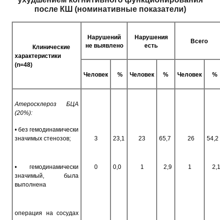
после КШ (номинативные показатели)
Нарушений
Нарушения
Всего
не выявлено
есть
Клинические
характеристики
(n=48)
Человек
%
Человек
%
Человек
%
Атеросклероз БЦА
(20%):
• без гемодинамически
значимых стенозов;
3
23,1
23
65,7
26
54,2
• гемодинамически
0
0,0
1
2,9
1
2,
значимый, была
выполнена
операция на сосудах