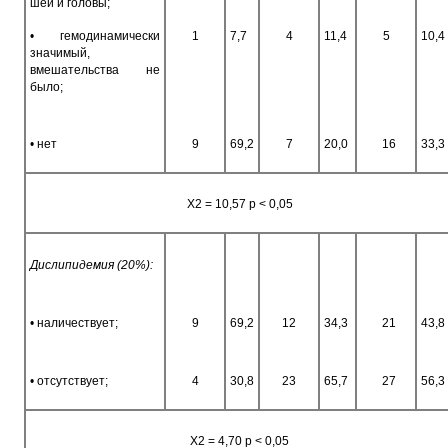
шеи и головы;
• гемодинамически
1
7,7
4
11,4
5
10,4
значимый,
вмешательства не
было;
• нет
9
69,2
7
20,0
16
33,3
Х2 = 10,57 p < 0,05
Дислипидемия (20%):
• наличествует;
9
69,2
12
34,3
21
43,8
• отсутствует;
4
30,8
23
65,7
27
56,3
Х2 = 4,70 p < 0,05