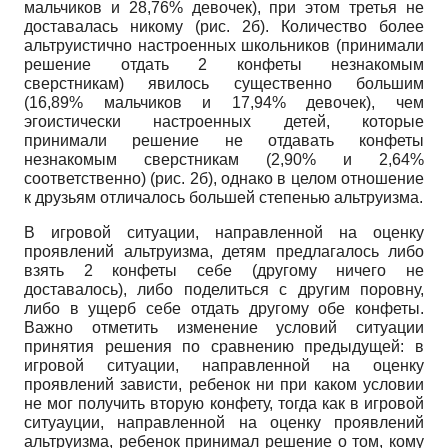
мальчиков и
28,76%
девочек), при этом третья не
доставалась никому (рис. 2б). Количество более
альтруистично настроенных школьников (принимали
решение отдать
2
конфеты незнакомым
сверстникам) явилось существенно большим
(16,89%
мальчиков и
17,94%
девочек), чем
эгоистически настроенных детей, которые
принимали решение не отдавать конфеты
незнакомым сверстникам
(2,90%
и
2,64%
соответственно) (рис. 2б), однако в целом отношение
к друзьям отличалось большей степенью альтруизма.
В игровой ситуации, направленной на оценку
проявлений альтруизма, детям предлагалось либо
взять
2
конфеты себе (другому ничего не
доставалось), либо поделиться с другим поровну,
либо в ущерб себе отдать другому обе конфеты.
Важно отметить изменение условий ситуации
принятия решения по сравнению предыдущей: в
игровой ситуации, направленной на оценку
проявлений зависти, ребенок ни при каком условии
не мог получить вторую конфету, тогда как в игровой
ситуауции, направленной на оценку проявлений
альтруизма, ребенок принимал решение о том, кому