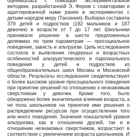
оценивалась с помощью экспериментальной
методики, разработанной Э. Фером с соавторами и
адаптированной нами ранее в экспериментах с
детьми народов меру (Танзания). Выборка составила
379 детей и подростков (192 мальчиков и 187
девочек) в возрасте от 7 до 17 лет. Школьники
принимали решение в шести предложенных
дилеммах по трем параметрам — просоциальное
поведение, зависть и альтруизм. Цель исследования
состояла в выявлении гендерных и возрастных
особенностей альтруистического и парохиального
поведения у детей и подростков из
общеобразовательных школ Москвы и Московской
области. Результаты исследования свидетельствуют
о более высоком уровне просоциального поведения
при принятии решений по отношению к незнакомым
сверстникам у девочек. Кроме того, было
обнаружено более значительное влияние возраста, а
не пола школьников на принятие ими решения о
распределении ресурсов при осуществлении того
или иного поведения. Значения показателей уровня
альтруизма, как в отношении друзей, так и в
отношении незнакомых сверстников, возрастают в
соответствии с увеличением возраста школьников. И