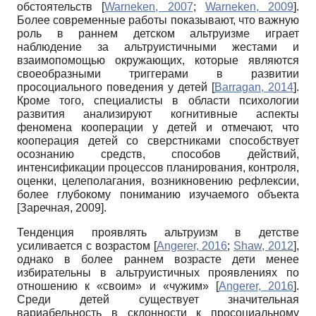
обстоятельств
[
Warneken, 2007
;
Warneken, 2009
]
.
Более современные работы показывают, что важную
роль в раннем детском альтруизме играет
наблюдение за альтруистичными жестами и
взаимопомощью окружающих, которые являются
своеобразными триггерами в развитии
просоциального поведения у детей
[
Barragan, 2014
]
.
Кроме того, специалисты в области психологии
развития анализируют когнитивные аспекты
феномена кооперации у детей и отмечают, что
кооперация детей со сверстниками способствует
осознанию средств, способов действий,
интенсификации процессов планирования, контроля,
оценки, целеполагания, возникновению рефлексии,
более глубокому пониманию изучаемого объекта
[
Заречная, 2009
]
.
Тенденция проявлять альтруизм в детстве
усиливается с возрастом
[
Angerer, 2016
;
Shaw, 2012
]
,
однако в более раннем возрасте дети менее
избирательны в альтруистичных проявлениях по
отношению к «своим» и «чужим»
[
Angerer, 2016
]
.
Среди детей существует значительная
вариабельность в склонности к просоциальному