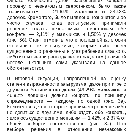
Однако количество детей, разделивших конфеты
поровну с незнакомым сверстником, было также
значительным
— 21,64%
мальчиков и
23,48%
девочек. Кроме того, было выявлено незначительное
число случаев, когда испытуемые принимали
решение отдать незнакомым сверстникам обе
конфеты
— 2,11%
у мальчиков и
1,58%
у девочек
(рис. 3б). Стоит отметить, что к последней категории
относились те испытуемые, которые либо были
существенно ограничены в употреблении сладкого,
либо испытывали равнодушие к сладостям (в личной
беседе школьники сами указывали на данное
обстоятельство).
В игровой ситуации, направленной на оценку
степени выраженности альтруизма, даже при игре с
друзьями большинство детей
(49,29%
мальчиков и
46,92%
девочек) делили конфеты по принципу
справедливости
—
каждому по одной (рис. 3а).
Количество детей, которые принимали решение либо
не делиться с друзьями, либо отдать обе конфеты,
являлось существенно меньшим
— 1,42%
и
2,37%
от
общей выборки соответственно (рис. 3а). При
выборе решения в отношении незнакомых