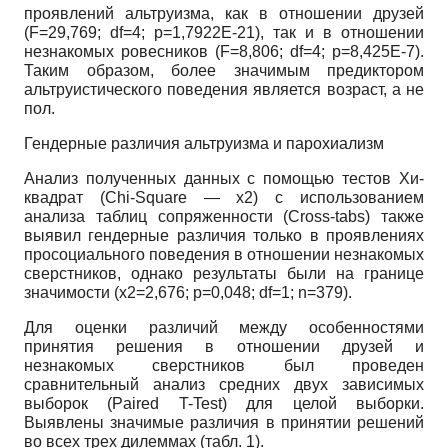
проявлений альтруизма, как в отношении друзей
(F=29,769; df=4;
р=1,7922Е-21), так и в отношении
незнакомых ровесников
(F=8,806; df=4;
р=8,425Е-7).
Таким образом, более значимым предиктором
альтруистического поведения является возраст, а не
пол.
Гендерные различия альтруизма и парохиализм
Анализ полученных данных с помощью тестов Хи-
квадрат
(Chi-Square
— х2) с использованием
анализа таблиц сопряженности
(Cross-tabs)
также
выявил гендерные различия только в проявлениях
просоциального поведения в отношении незнакомых
сверстников, однако результаты были на границе
значимости (х2=2,676; р=0,048;
df=1; n=379).
Для оценки различий между особенностями
принятия решения в отношении друзей и
незнакомых сверстников был проведен
сравнительный анализ средних двух зависимых
выборок
(Paired T-Test)
для целой выборки.
Выявлены значимые различия в принятии решений
во всех трех дилеммах (табл. 1).