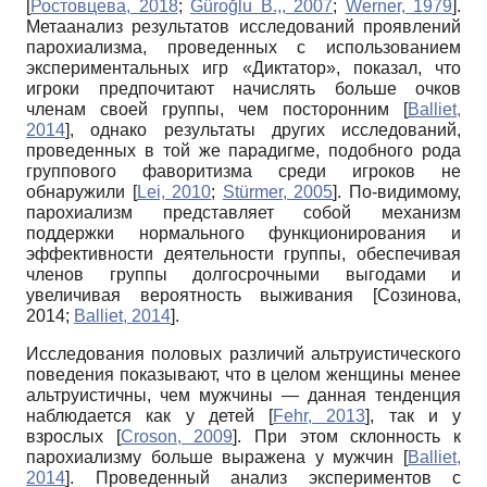
[
Ростовцева, 2018
;
Güroğlu B.,, 2007
;
Werner, 1979
]
.
Метаанализ результатов исследований проявлений
парохиализма, проведенных с использованием
экспериментальных игр «Диктатор», показал, что
игроки предпочитают начислять больше очков
членам своей группы, чем посторонним
[
Balliet,
2014
]
, однако результаты других исследований,
проведенных в той же парадигме, подобного рода
группового фаворитизма среди игроков не
обнаружили
[
Lei, 2010
;
Stürmer, 2005
]
. По-видимому,
парохиализм представляет собой механизм
поддержки нормального функционирования и
эффективности деятельности группы, обеспечивая
членов группы долгосрочными выгодами и
увеличивая вероятность выживания
[
Созинова,
2014
;
Balliet, 2014
]
.
Исследования половых различий альтруистического
поведения показывают, что в целом женщины менее
альтруистичны, чем мужчины — данная тенденция
наблюдается как у детей
[
Fehr, 2013
]
, так и у
взрослых
[
Croson, 2009
]
. При этом склонность к
парохиализму больше выражена у мужчин
[
Balliet,
2014
]
. Проведенный анализ экспериментов с