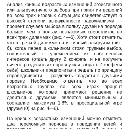
Анализ кривых возрастных изменений эгоистичного
или альтруистичного выбора при принятии решений
во всех трех игровых ситуациях свидетельствует о
высокой степени выраженности парохиализма
—
процент случаев выбора в пользу друзей на порядок
больше, чем в пользу незнакомых сверстников во
всех трех дилеммах (рис.
4—6).
Хотя стоит отметить,
что в третьей дилемме на истинный альтруизм (рис.
6),
когда перед школьником стоял трудный выбор,
сопряженный с ущемлением их собственных
интересов (отдать другу
2
конфеты и не получить
ничего, разделить их поровну или забрать
2
конфеты
себе), школьники предпочитали решать по принципу
справедливости
—
разделить сладости с друзьями
поровну. Необходимо отметить, что во всех
возрастных группах во всех играх процент
школьников, которые принимают решение не
делиться с друзьями, является минимальным и
составляет максимум
1,8%
в просоциальной игре
(друзья
(0)
на рис.
4—6).
На кривых возрастных изменений можно отметить
два переломных периода в поведении детей и