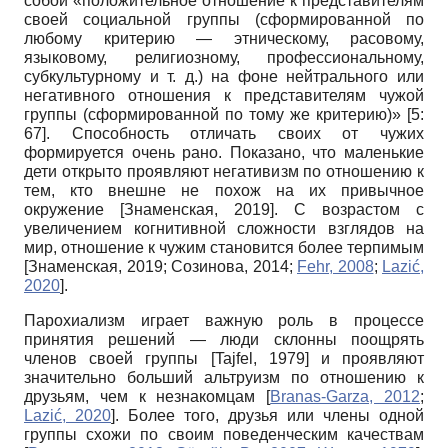
собой «положительное отношение к представителям
своей социальной группы (сформированной по
любому критерию — этническому, расовому,
языковому, религиозному, профессиональному,
субкультурному и т. д.) на фоне нейтрального или
негативного отношения к представителям чужой
группы (сформированной по тому же критерию)» [5:
67]. Способность отличать своих от чужих
формируется очень рано. Показано, что маленькие
дети открыто проявляют негативизм по отношению к
тем, кто внешне не похож на их привычное
окружение
[
Знаменская, 2019
]
. С возрастом с
увеличением когнитивной сложности взглядов на
мир, отношение к чужим становится более терпимым
[
Знаменская, 2019
;
Созинова, 2014
;
Fehr, 2008
;
Lazić,
2020
]
.
Парохиализм играет важную роль в процессе
принятия решений — люди склонны поощрять
членов своей группы
[
Tajfel, 1979
]
и проявляют
значительно больший альтруизм по отношению к
друзьям, чем к незнакомцам
[
Branas-Garza, 2012
;
Lazić, 2020
]
. Более того, друзья или члены одной
группы схожи по своим поведенческим качествам