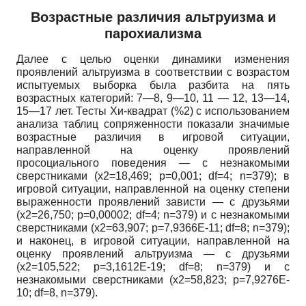
Возрастные различия альтруизма и
парохиализма
Далее с целью оценки динамики изменения
проявлений альтруизма в соответствии с возрастом
испытуемых выборка была разбита на пять
возрастных категорий: 7—8, 9—10, 11 — 12, 13—14,
15—17 лет. Тесты Хи-квадрат (%2) с использованием
анализа таблиц сопряженности показали значимые
возрастные различия в игровой ситуации,
направленной на оценку проявлений
просоциального поведения — с незнакомыми
сверстниками (х2=18,469;
p=0,001; df=4; n=379);
в
игровой ситуации, направленной на оценку степени
выраженности проявлений зависти — с друзьями
(х2=26,750;
p=0,00002; df=4; n=379)
и с незнакомыми
сверстниками (х2=63,907;
p=7,9366E-11; df=8; n=379);
и наконец, в игровой ситуации, направленной на
оценку проявлений альтруизма — с друзьями
(х2=105,522;
p=3,1612E-19; df=8; n=379)
и с
незнакомыми сверстниками (х2=58,823;
p=7,9276E-
10; df=8, n=379).