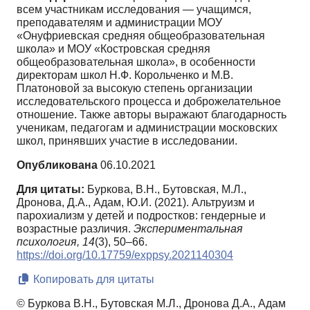
всем участникам исследования — учащимся,
преподавателям и администрации МОУ
«Онуфриевская средняя общеобразовательная
школа» и МОУ «Костровская средняя
общеобразовательная школа», в особенности
директорам школ Н.Ф. Корольченко и М.В.
Платоновой за высокую степень организации
исследовательского процесса и доброжелательное
отношение. Также авторы выражают благодарность
ученикам, педагогам и администрации московских
школ, принявших участие в исследовании.
Опубликована
06.10.2021
Для цитаты:
Буркова, В.Н., Бутовская, М.Л.,
Дронова, Д.А., Адам, Ю.И. (2021). Альтруизм и
парохиализм у детей и подростков: гендерные и
возрастные различия.
Экспериментальная
психология,
14
(3), 50–66.
https://doi.org/10.17759/exppsy.2021140304
Копировать для цитаты
© Буркова В.Н., Бутовская М.Л., Дронова Д.А., Адам