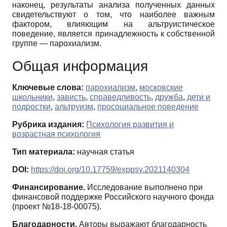
наконец, результаты анализа полученных данных
свидетельствуют о том, что наиболее важным
фактором, влияющим на альтруистическое
поведение, является принадлежность к собственной
группе — парохиализм.
Общая информация
Ключевые слова:
парохиализм
,
московские
школьники
,
зависть
,
справедливость
,
дружба
,
дети и
подростки
,
альтруизм
,
просоциальное поведение
Рубрика издания:
Психология развития и
возрастная психология
Тип материала:
научная статья
DOI:
https://doi.org/10.17759/exppsy.2021140304
Финансирование.
Исследование выполнено при
финансовой поддержке Российского научного фонда
(проект №18-18-00075).
Благодарности.
Авторы выражают благодарность