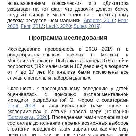
использованием классических игр «Диктатор»
указывает на тот факт, что девочки делают более
щедрый выбор и менее склонны к эгалитарному
дележу ресурсов, чем мальчики
[
Angerer, 2016
;
Fehr,
2008
;
Fehr, 2013
;
Lazić, 2020
;
Sutter, 2019
]
.
Программа исследования
Исследование проводилось в 2018—2019 гг. в
общеобразовательных школах г. Москвы и
Московской области. Выборка составила 379 детей и
подростков (192 мальчиков и 187 девочек) в возрасте
от 7 до 17 лет. Из анализа были исключены все
случаи с неполным набором данных.
Склонность к просоциальному поведению у детей
оценивалась с помощью экспериментальной
методики, разработанной Э. Фером с соавторами
[
Fehr, 2008
]
и адаптированной нами ранее в
экспериментах с детьми народа меру (Танзания)
[
Butovskaya, 2020
]
. Проведенная нами модификация
состояла в дополнении перечня возможных выборов
стратегий поведения таким вариантом, как «не буду
делиться ни с кем ни при каких условиях». Такой