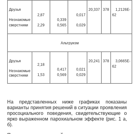
Друзья
20,337
378
1,2126E-
2,87
0,017
62
Незнакомые
0,339
сверстники
2,29
0,565
0,029
Альтруизм
Друзья
20,241
378
3,0665E-
2,18
62
0,417
0,021
Незнакомые
1,53
0,569
0,029
сверстники
На представленных ниже графиках показаны
варианты принятия решений в ситуации проявления
просоциального поведения, свидетельствующие о
ярко выраженном парохиальном эффекте (рис. 1 а,
б).