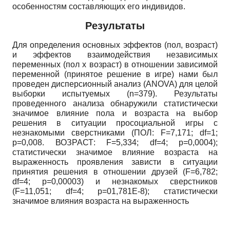
особенностям составляющих его индивидов.
Результаты
Для определения основных эффектов (пол, возраст)
и эффектов взаимодействия независимых
переменных (пол х возраст) в отношении зависимой
переменной (принятое решение в игре) нами был
проведен дисперсионный анализ
(ANOVA)
для целой
выборки испытуемых
(n=379).
Результаты
проведенного анализа обнаружили статистически
значимое влияние пола и возраста на выбор
решения в ситуации просоциальной игры с
незнакомыми сверстниками (ПОЛ:
F=7,171; df=1;
p=0,008.
ВОЗРАСТ:
F=5,334; df=4; p=0,0004);
статистически значимое влияние возраста на
выраженность проявления зависти в ситуации
принятия решения в отношении друзей
(F=6,782;
df=4; p=0,00003)
и незнакомых сверстников
(F=11,051; df=4; p=01,781E-8);
статистически
значимое влияния возраста на выраженность