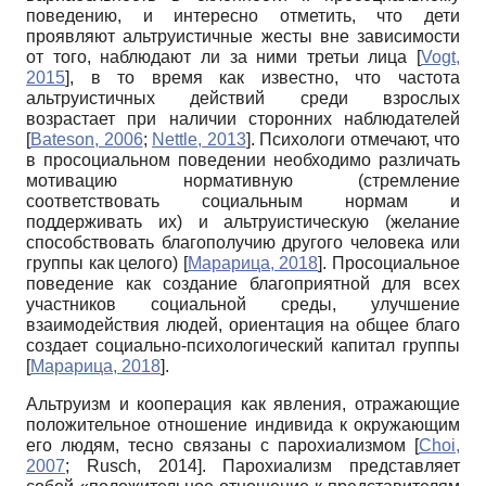
поведению, и интересно отметить, что дети
проявляют альтруистичные жесты вне зависимости
от того, наблюдают ли за ними третьи лица
[
Vogt,
2015
]
, в то время как известно, что частота
альтруистичных действий среди взрослых
возрастает при наличии сторонних наблюдателей
[
Bateson, 2006
;
Nettle, 2013
]
. Психологи отмечают, что
в просоциальном поведении необходимо различать
мотивацию нормативную (стремление
соответствовать социальным нормам и
поддерживать их) и альтруистическую (желание
способствовать благополучию другого человека или
группы как целого)
[
Марарица, 2018
]
. Просоциальное
поведение как создание благоприятной для всех
участников социальной среды, улучшение
взаимодействия людей, ориентация на общее благо
создает социально-психологический капитал группы
[
Марарица, 2018
]
.
Альтруизм и кооперация как явления, отражающие
положительное отношение индивида к окружающим
его людям, тесно связаны с парохиализмом
[
Choi,
2007
;
Rusch, 2014
]
. Парохиализм представляет