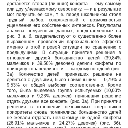
достанется вторая (лишняя) конфета
—
ему самому
или другу/незнакомому сверстнику,
—
и в результате
мог получить ее сам, т. е. перед школьником стоял
трудный выбор, сопряженный с возможностью
ущемления его собственных интересов. Результаты
анализа полученных данных, представленные на
рис.
3
а, б, свидетельствуют о существенно более
выраженном проявлении парохиального эффекта
именно в этой игровой ситуации по сравнению с
предыдущими. В ситуации принятия решения в
отношении друзей большинство детей
(39,84%
мальчиков и
39,58%
девочек) делили конфеты по
принципу справедливости
—
каждому по одной (рис.
3а). Количество детей, принявших решение не
делиться с друзьями, было наименьшим
— 0,79%
и
9,53%
от общей выборки соответственно. Кроме
того, была выделена группа испытуемых
(10,03%
мальчиков и
9,23%
девочек), принявших решение
отдать друзьям все конфеты (рис. 3а). При принятии
решения в отношении незнакомых сверстников
приоритеты снова поменялись: большинство детей
не желали отдавать незнакомцу ни одной конфеты
(26,91%
мальчиков и
24,27%
девочек) (рис. 3б).