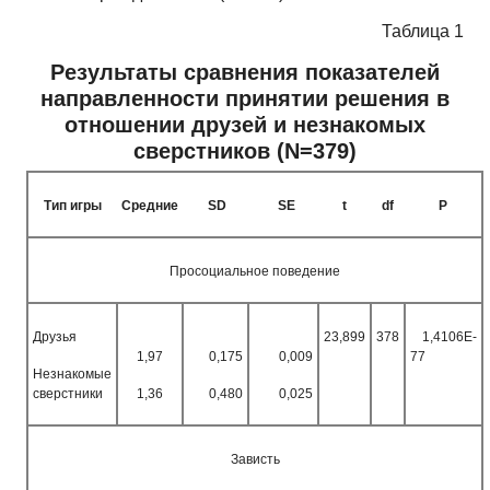
Таблица 1
Результаты сравнения показателей
направленности принятии решения в
отношении друзей и незнакомых
сверстников
(N=379)
Тип игры
Средние
SD
SE
t
df
Р
Просоциальное поведение
Друзья
23,899
378
1,4106E-
1,97
0,175
0,009
77
Незнакомые
сверстники
1,36
0,480
0,025
Зависть