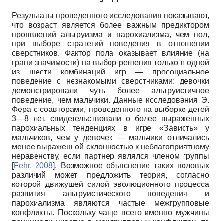
Результаты проведенного исследования показывают,
что возраст является более важным предиктором
проявлений альтруизма и парохиализма, чем пол,
при выборе стратегий поведения в отношении
сверстников. Фактор пола оказывает влияние (на
грани значимости) на выбор решения только в одной
из шести комбинаций игр — просоциальное
поведение с незнакомыми сверстниками: девочки
демонстрировали чуть более альтруистичное
поведение, чем мальчики. Данные исследования Э.
Фера с соавторами, проведенного на выборке детей
3—8 лет, свидетельствовали о более выраженных
парохиальных тенденциях в игре «Зависть» у
мальчиков, чем у девочек — мальчики отличались
менее выраженной склонностью к неблагоприятному
неравенству, если партнер являлся членом группы
[
Fehr, 2008
]
. Возможное объяснение таких половых
различий может предложить теория, согласно
которой движущей силой эволюционного процесса
развития альтруистического поведения и
парохиализма являются частые межгрупповые
конфликты. Поскольку чаще всего именно мужчины