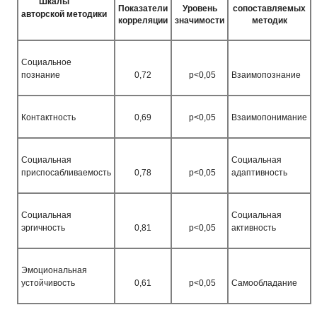
Шкалы
Показатели
Уровень
сопоставляемых
авторской методики
корреляции
значимости
методик
Социальное
познание
0,72
р<0,05
Взаимопознание
Контактность
0,69
р<0,05
Взаимопонимание
Социальная
Социальная
приспосабливаемость
0,78
р<0,05
адаптивность
Социальная
Социальная
эргичность
0,81
р<0,05
активность
Эмоциональная
устойчивость
0,61
р<0,05
Самообладание