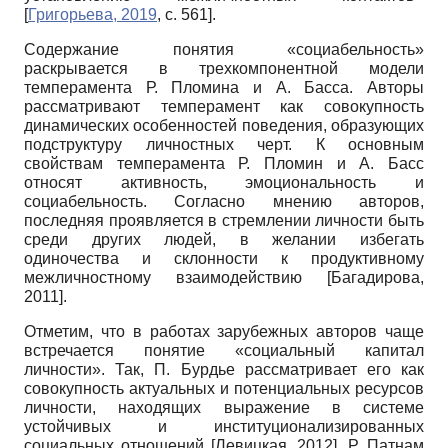
[
Григорьева, 2019
, с. 561]
.
Содержание понятия «социабельность»
раскрывается в трехкомпонентной модели
темперамента Р. Пломина и А. Басса. Авторы
рассматривают темперамент как совокупность
динамических особенностей поведения, образующих
подструктуру личностных черт. К основным
свойствам темперамента Р. Пломин и А. Басс
относят активность, эмоциональность и
социабельность. Согласно мнению авторов,
последняя проявляется в стремлении личности быть
среди других людей, в желании избегать
одиночества и склонности к продуктивному
межличностному взаимодействию
[
Багадирова,
2011
]
.
Отметим, что в работах зарубежных авторов чаще
встречается понятие «социальный капитал
личности». Так, П. Бурдье рассматривает его как
совокупность актуальных и потенциальных ресурсов
личности, находящих выражение в системе
устойчивых и институ­ционализированных
социальных отношений
[
Левицкая, 2012
]
. Р. Патнам