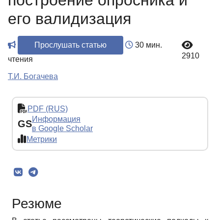
построение опросника и
его валидизация
Прослушать статью
30 мин.
2910
чтения
Т.И. Богачева
PDF (RUS)
Информация
GS
в Google Scholar
Метрики
Резюме