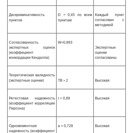
Дискриминативность
D
>
0,45 по всем
Каждый пункт
согласован с
пунктов
пунктам
методикой
Согласованность
W=0,893
экспертных оценок
Экспертные
(коэффициент
оценки
конкордации Кендалла)
согласованы
Теоретическая валидность
(экспертные оценки)
ТВ
2
Высокая
>
Ретестовая надежность
r
= 0,89
Высокая
(коэффициент корреляции
Пирсона)
Одномоментная
а = 0,728
Высокая
надежность (коэффициент