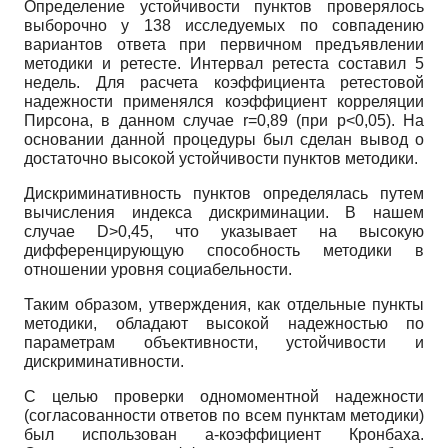
Определение устойчивости пунктов проверялось
выборочно у 138 исследуемых по совпадению
вариантов ответа при первичном предъявлении
методики и ретесте. Интервал ре­теста составил 5
недель. Для расчета коэффициента ретестовой
надежности применялся коэффициент корреляции
Пирсона, в данном случае
r=0,89
(при р<0,05). На
основании данной процедуры был сделан вывод о
достаточно высокой устойчивости пунктов методики.
Дискриминативность пунктов определялась путем
вычисления индекса дискриминации. В нашем
случае
D
>
0,45,
что указывает на высокую
дифференцирующую способность методики в
отношении уровня социабельности.
Таким образом, утверждения, как отдельные пункты
методики, обладают высокой надежностью по
параметрам объективности, устойчивости и
дискриминативности.
С целью проверки одномоментной надежности
(согласованности ответов по всем пунктам методики)
был использован
a
-коэффициент Кронбаха.