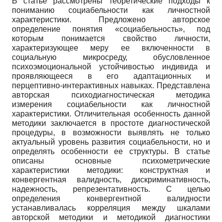
В статье рассмотрены теоретические подходы к
пониманию социабельности как личностной
характеристики. Предложено авторское
определение понятия «социабельность», под
которым понимается свойство личности,
характеризующее меру ее включенности в
социальную микросреду, обусловленное
психоэмоциональной устойчивостью индивида и
проявляющееся в его адаптационных и
перцептивно-интерактивных навыках. Представлена
авторская психодиагностическая методика
измерения социабельности как личностной
характеристики. Отличительная особенность данной
методики заключается в простоте диагностической
процедуры, в возможности выявлять не только
актуальный уровень развития социабельности, но и
определять особенности ее структуры. В статье
описаны основные психометрические
характеристики методики: конструктная и
конвергентная валидность, дискриминативность,
надежность, репрезентативность. С целью
определения конвергентной валидности
устанавливалась корреляция между шкалами
авторской методики и методикой диагностики