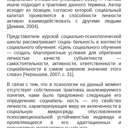
иначе подходит к трактовке данного термина. Автор
исходит из позиции, согласно которой, социальный
капитал проявляется в способности личности
активно взаимодействовать с другими людьми
[
Демкив, 2004
]
.
Представители курской социально-психологической
школы рассматривают социа- бельность в контексте
социального обучения: «Цель социального обучения
— создать благоприятные условия для обретения
личностью качеств субъектности —
самостоятельности, активности, ответственности и
социабельности в самом широком значении этого
слова»
[
Чернышев, 2007
, с. 31]
.
В связи с тем, что в психологии на данный момент
отсутствует собственная трактовка анализируемого
понятия, нами было предложено следующее его
определение: социабель- ность — это свойство
личности, характеризующее меру ее включенности в
социальную ми­кросреду, обусловленное
психоэмоциональной устойчивостью индивида и
проявляющееся в его адаптационных и
перцептивно-интерактивных навыках.