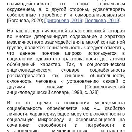
взаимодействовать со своим социальным
окружением, а, с другой стороны, удовлетворять
собственные потребности и самореализовываться
[
Богачева, 2020
;
Григорьева, 2019
;
Полякова, 2019
]
.
На наш взгляд, личностной характеристикой, которая
во многом детерминирует содержание и хараткер
межличностного взаимодействия в малой контактной
группе, является социабельность. Следует отметить,
что данное понятие широко используется в
социологии, однако его трактовка носит достаточно
обобщенный характер. Так, в социологическом
энциклопедическом словаре социабельность
рассматривается как синоним общительности,
склонность человека к установлению связей с
другими людьми
[
Социологический
энциклопедический словарь, 1998
, с. 328]
.
В то же время в психологии менеджмента
социабельность определяется как «... свойство
личности, характеризующее меру ее включенности в
социальную микросреду и основывающееся на
сочетании способности и потребности к
установлению межличностных контактов»