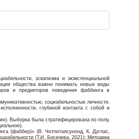
иабельности, эскапизма и экзистенциальной
ации общества важно понимать новые виды
оров и предикторов поведения фаббинга в
муникативностью, социабельностью личности.
сполненности, глубиной контакта с собой и
чин). Выборка была стратифицирована по полу,
иальное).
а (фаббер)» (В. Чотпитаясунонд, К. Дуглас,
циабельности (Т.И. Богачева, 2021); Методика