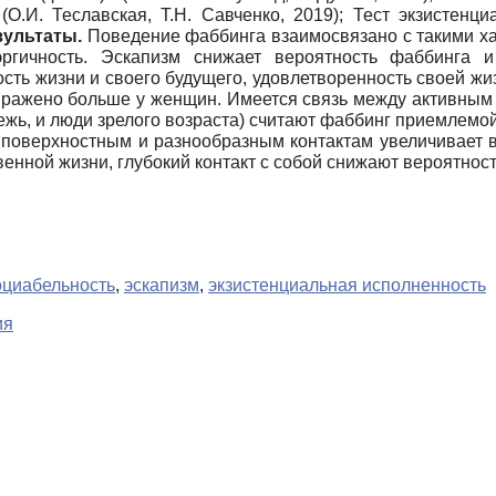
О.И. Теславская, Т.Н. Савченко, 2019); Тест экзистенци
зультаты.
Поведение фаббинга взаимосвязано с такими ха
эргичность. Эскапизм снижает вероятность фаббинга 
сть жизни и своего будущего, удовлетворенность своей жи
ражено больше у женщин. Имеется связь между активным
ь, и люди зрелого возраста) считают фаббинг приемлемо
 поверхностным и разнообразным контактам увеличивает 
енной жизни, глубокий контакт с собой снижают вероятност
оциабельность
,
эскапизм
,
экзистенциальная исполненность
ия