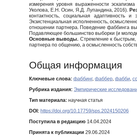
измерения уровня выраженности эскапизма (
Уколова, Е.Н. Осин, Я.Д. Лупандина, 2016).
Ре
контактность, социальная адаптивность и 
Экзистенциальная исполненность, осмысленно
отношении партнера. Поведение фаббинга вы
Подавляющее большинство выборки (и молодеж
Основные выводы.
Стремление к быстрым,
партнера по общению, а осмысленность собств
Общая информация
Ключевые слова:
фаббинг
,
фаббер
,
фабби
,
с
Рубрика издания:
Эмпирические исследован
Тип материала:
научная статья
DOI:
https://doi.org/10.17759/sps.2024150206
Поступила в редакцию
14.04.2024
Принята к публикации
29.06.2024