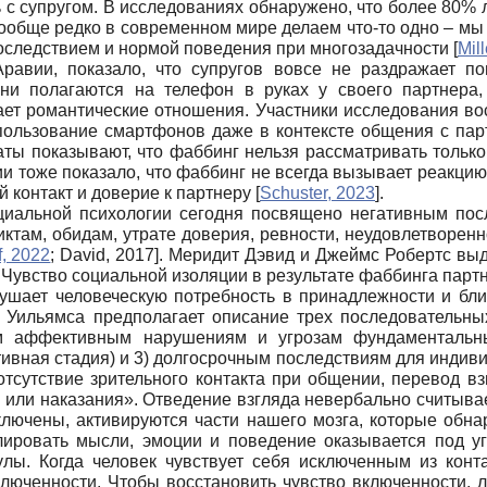
ь с супругом. В исследованиях обнаружено, что более 80
ообще редко в современном мире делаем что-то одно – мы 
оследствием и нормой поведения при многозадачности
[
Mill
равии, показало, что супругов вовсе не раздражает по
ни полагаются на телефон в руках у своего партнера
ет романтические отношения. Участники исследования во
спользование смартфонов даже в контексте общения с па
таты показывают, что фаббинг нельзя рассматривать тольк
ии тоже показало, что фаббинг не всегда вызывает реакцию
й контакт и доверие к партнеру
[
Schuster, 2023
]
.
циальной психологии сегодня посвящено негативным пос
иктам, обидам, утрате доверия, ревности, неудовлетворе
f, 2022
;
David, 2017
]
. Меридит Дэвид и Джеймс Робертс выд
. Чувство социальной изоляции в результате фаббинга парт
рушает человеческую потребность в принадлежности и бли
. Уильямса предполагает описание трех последовательн
м аффективным нарушениям и угрозам фундаментальным
вная стадия) и 3) долгосрочным последствиям для индиви
 отсутствие зрительного контакта при общении, перевод в
или наказания». Отведение взгляда невербально считыва
сключены, активируются части нашего мозга, которые об
лировать мысли, эмоции и поведение оказывается под уг
лы. Когда человек чувствует себя исключенным из конта
ключенности. Чтобы восстановить чувство включенности, 