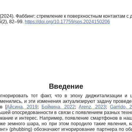
 (2024). Фаббинг: стремление к поверхностным контактам с 
5
(2), 82–99.
https://doi.org/10.17759/sps.2024150206
Введение
гнорировать тот факт, что в эпоху диджитализации и 
менились, и эти изменения актуализируют задачу проведе
ов
[
Айсина, 2019
;
Бойкина, 2022
;
Arenz, 2023
;
Garrido, 
ольшей опосредованности в связи с появлением разных тех
имание и интерес. Например, появление смартфонов в наш
ке земного шара, но при этом породило такие явления, 
нг» (phubbing) обозначают игнорирование партнера по об