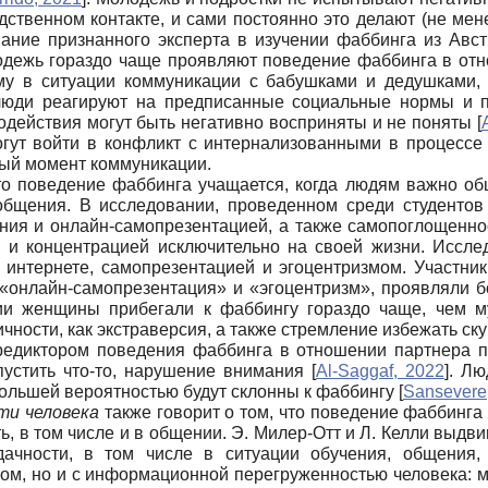
ственном контакте, и сами постоянно это делают (не мен
вание признанного эксперта в изучении фаббинга из Авст
одежь гораздо чаще проявляют поведение фаббинга в отно
ему в ситуации коммуникации с бабушками и дедушками
и люди реагируют на предписанные социальные нормы и п
действия могут быть негативно восприняты и не поняты
[
гут войти в конфликт с интернализованными в процессе 
ный момент коммуникации.
то поведение фаббинга учащается, когда людям важно об
общения. В исследовании, проведенном среди студентов
ия и онлайн-самопрезентацией, а также самопоглощенно
 и концентрацией исключительно на своей жизни. Исслед
 интернете, самопрезентацией и эгоцентризмом. Участни
«онлайн-самопрезентация» и «эгоцентризм», проявляли 
ии женщины прибегали к фаббингу гораздо чаще, чем
чности, как экстраверсия, а также стремление избежать ск
редиктором поведения фаббинга в отношении партнера 
упустить что-то, нарушение внимания
[
Al-Saggaf, 2022
]
. Лю
большей вероятностью будут склонны к фаббингу
[
Sansevere
ти человека
также говорит о том, что поведение фаббинга
ть, в том числе и в общении. Э. Милер-Отт и Л. Келли выдви
ачности, в том числе в ситуации обучения, общения,
гом, но и с информационной перегруженностью человека: 