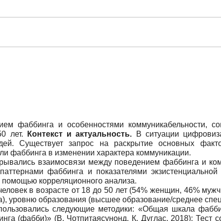
ем фаббинга и особенностями коммуникабельности, соц
50 лет.
Контекст и актуальность.
В ситуации цифровиз
дей. Существует запрос на раскрытие основных факт
ли фаббинга в изменении характера коммуникации.
рывались взаимосвязи между поведением фаббинга и ком
паттернами фаббинга и показателями экзистенциальной и
 помощью корреляционного анализа.
человек в возрасте от 18 до 50 лет (54% женщин, 46% муж
а), уровню образования (высшее образование/среднее спец
пользовались следующие методики: «Общая шкала фаббинг
а (фабби)» (В. Чотпитаясунонд, К. Дуглас, 2018); Тест со