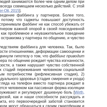
% людей занимаются более чем одним делом при
всегда совмещаем несколько действий. С этой
er-Ott, 2015
]
.
ведение фаббинга у партнеров. Более того,
, потому что гаджеты повышают доступность
спринимали фаббинг не как способ убежать от
ртнером важной опорой в своей повседневной
о как проблемное и неуважительное поведение
 остракизма у партнера по общению, и чувство
ледствиям фаббинга для человека. Так, было
нности отношениями, деформации самооценки и
винули гипотезу о том, что
фаббинг приводит
нера по общению рождает чувства изгнанности,
зости, а также нарушает чувство собственной
ых стадий переживания человеком социальной
 потребностям (рефлексивная стадия), 2)
дуального здоровья (стадия смирения и ухода)
згляда на телефон вместо партнера рождает в
ется человеком как пассивная форма изоляции
наруживают и регулируют душевную боль
[
Wirth,
розой, как и наши способности рассуждать и
кта, его первоочередной заботой становится
люди могут обращаться к своим смартфонам и