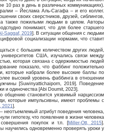
ее 10 раз в день в различных коммуникациях).
ралии – Йеслама Аль-Сагафа – и его коллег.
шении своих сверстников, друзей, сиблингов,
, а также пожилыми людьми в целом. Авторы
одспудно понимают, что для более старшего
Al-Saggaf, 2019
]
. В ситуации общения с людьми
цифровой социализации нормами, что ставит
щаться с большим количеством других людей,
 университетов США, изучались связи между
стью, которая связана с одержимостью людей
ование показало, что фаббинг положительно
ки, которые набрали более высокие баллы по
более высокий уровень фаббинга в отношении
 мужчины
[
Suwinyattichaiporn, 2019
]
. Поведение
уки и одиночества
[
Abi Doumit, 2023
]
.
по общению становится уязвимый нарциссизм
ди, которые импульсивны, имеют проблемы с
, 2021
]
.
 – неотъемлемый атрибут поведения человека,
нули гипотезу, что появление в жизни человека
 совершения покупок и т.п.
[
Miller-Ott, 2015
]
.
мы научились одновременно проверять уроки у