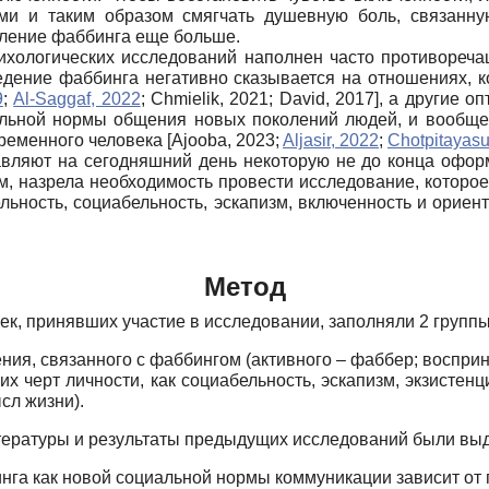
ми и таким образом смягчать душевную боль, связанн
вление фаббинга еще больше.
сихологических исследований наполнен часто противореч
едение фаббинга негативно сказывается на отношениях, к
9
;
Al-Saggaf, 2022
;
Chmielik, 2021
;
David, 2017
]
, а другие о
альной нормы общения новых поколений людей, и вообще
временного человека
[
Ajooba, 2023
;
Aljasir, 2022
;
Chotpitayas
вляют на сегодняшний день некоторую не до конца офор
м, назрела необходимость провести исследование, которо
ьность, социабельность, эскапизм, включенность и ориен
Метод
век, принявших участие в исследовании, заполняли 2 группы
ния, связанного с фаббингом (активного – фаббер; воспри
их черт личности, как социабельность, эскапизм, экзистен
сл жизни).
итературы и результаты предыдущих исследований были выд
га как новой социальной нормы коммуникации зависит от п