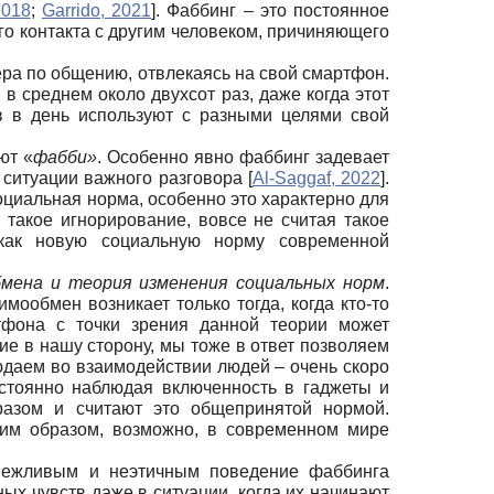
2018
;
Garrido, 2021
]
. Фаббинг – это постоянное
о контакта с другим человеком, причиняющего
нера по общению, отвлекаясь на свой смартфон.
в среднем около двухсот раз, даже когда этот
в в день используют с разными целями свой
ют «
фабби»
. Особенно явно фаббинг задевает
 ситуации важного разговора
[
Al-Saggaf, 2022
]
.
оциальная норма, особенно это характерно для
такое игнорирование, вовсе не считая такое
как новую социальную норму современной
бмена и теория изменения социальных норм
.
мообмен возникает только тогда, когда кто-то
тфона с точки зрения данной теории может
ие в нашу сторону, мы тоже в ответ позволяем
людаем во взаимодействии людей – очень скоро
постоянно наблюдая включенность в гаджеты и
разом и считают это общепринятой нормой.
ким образом, возможно, в современном мире
евежливым и неэтичным поведение фаббинга
ых чувств даже в ситуации, когда их начинают