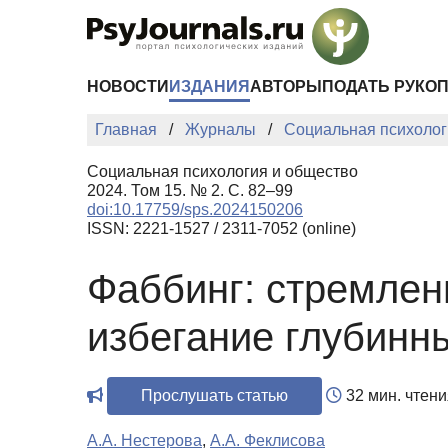
Перейти к основному содержанию
НОВОСТИ
ИЗДАНИЯ
АВТОРЫ
ПОДАТЬ РУКО
Главная
Журналы
Социальная психолог
Социальная психология и общество
2024. Том 15. № 2. С. 82–99
doi:10.17759/sps.2024150206
ISSN: 2221-1527 / 2311-7052 (online)
Фаббинг: стремлен
избегание глубинны
Прослушать статью
32 мин. чтени
А.А. Нестерова
,
А.А. Феклисова