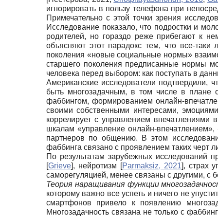
игнорировать в пользу телефона при непосред
Примечательно с этой точки зрения исследо
Исследование показало, что подростки и мол
родителей, но гораздо реже прибегают к н
объясняют этот парадокс тем, что все-так
поколения «новые социальные нормы» взаимо
старшего поколения предписанные нормы мо
человека перед выбором: как поступать в дан
Американские исследователи подтвердили, ч
быть многозадачным, в том числе в плане 
фаббингом, формированием онлайн-впечатлен
своими собственными интересами, эмоциями
коррелирует с управлением впечатлениями в
шкалам «управление онлайн-впечатлением», 
партнеров по общению. В этом исследован
фаббинга связано с проявлением таких черт ли
По результатам зарубежных исследований п
[
Grieve
]
, нейротизм
[
Parmaksiz, 2021
]
, страх 
саморегуляцией, менее связаны с другими, с 
Теория наращивания функции многозадачнос
которому важно все успеть и ничего не упусти
смартфонов привело к появлению многозад
Многозадачность связана не только с фаббин