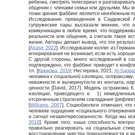
ребенка, смотреть телесериал и разговариват
общении с членами семьи или друзьями. Мы в
точки зрения фаббинг является неизбежным п
Исследование, проведенное в Саудовской А
супружеские пары высказали мнение, что о
коммуникации в любое время, что поддержива
реальности или общения, а считали такое и
жизни. Авторы делают вывод, что эти резуль
[
Aljasir, 2022
]
. Исследование коллег из Герман
игнорирования не возникает, если есть хороши
С другой стороны, много исследований в со
подтверждено, что фаббинг приводит к конфл
т.п.
[
Крюкова, 2019
;
Нестерова, 2021
;
Al-Sagga
человека к социальной изоляции, остракизму
неважности и вычеркнутости из контакта, на
ценности
[
David, 2017
]
. Модель остракизма К
изоляции, приводящего к: 1) немедленны
отсроченным стратегиям совладания (рефлекти
[
Williams, 2007
]
. Социобиологи отмечают, что
человеке ощущение «социального отвержения 
и сигнал незаинтересованности. Когда мы и
2010
]
. Кроме того, наша способность контро
правильно реагировать на социальные стиму
восстановление чувства принадлежности и в