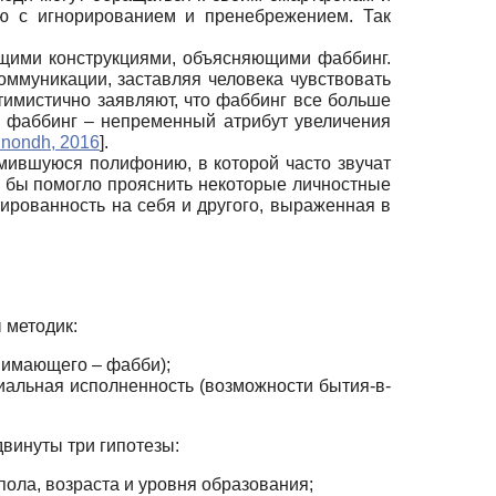
ую с игнорированием и пренебрежением. Так
ащими конструкциями, объясняющими фаббинг.
оммуникации, заставляя человека чувствовать
птимистично заявляют, что фаббинг все больше
 фаббинг – непременный атрибут увеличения
unondh, 2016
]
.
мившуюся полифонию, в которой часто звучат
е бы помогло прояснить некоторые личностные
тированность на себя и другого, выраженная в
 методик:
нимающего – фабби);
циальная исполненность (возможности бытия-в-
винуты три гипотезы:
ола, возраста и уровня образования;