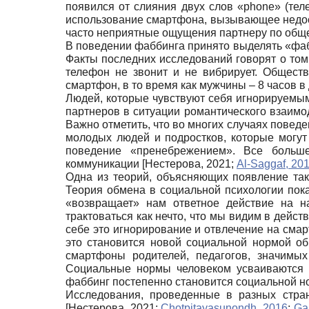
появился от слияния двух слов «phone» (те
использование смартфона, вызывающее недост
часто неприятные ощущения партнеру по общ
В поведении фаббинга принято выделять «фа
Факты последних исследований говорят о том,
телефон не звонит и не вибрирует. Общест
смартфон, в то время как мужчины – 8 часов в
Людей, которые чувствуют себя игнорируемым
партнеров в ситуации романтического взаимо
Важно отметить, что во многих случаях повед
молодых людей и подростков, которые могут
поведение «пренебрежением». Все больш
коммуникации
[
Нестерова, 2021
;
Al-Saggaf, 20
Одна из теорий, объясняющих появление так
Теория обмена в социальной психологии показ
«возвращает» нам ответное действие на н
трактоваться как нечто, что мы видим в дейс
себе это игнорирование и отвлечение на смар
это становится новой социальной нормой 
смартфоны родителей, педагогов, значимы
Социальные нормы человеком усваиваются и
фаббинг постепенно становится социальной 
Исследования, проведенные в разных стра
[
Нестерова, 2021
;
Chotpitayasunondh, 2016
;
Ga