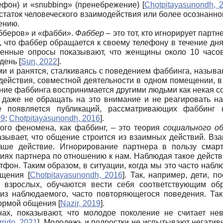
лефон) и «snubbing» (пренебрежение)
[
Chotpitayasunondh, 
аток человеческого взаимодействия или более осознанног
ению.
бберов» и «фабби».
Фаббер
– это тот, кто игнорирует парт
 что фаббер обращается к своему телефону в течение дня 
венные опросы показывают, что женщины около 10 часо
 день
[
Sun, 2022
]
.
и и ранятся, сталкиваясь с поведением фаббинга, называ
действия, совместной деятельности в одном помещении, в
ение фаббинга воспринимается другими людьми как некая с
 даже не обращать на это внимание и не реагировать на 
е появляется публикаций, рассматривающих фаббинг 
19
;
Chotpitayasunondh, 2016
]
.
ого феномена, как фаббинг, – это теория
социального о
ывает, что общение строится из взаимных действий. Взаи
аше действие. Игнорирование партнера в пользу смар
твиях партнера по отношению к нам. Наблюдая такое действ
тфон. Таким образом, в ситуации, когда мы это часто наб
общения
[
Chotpitayasunondh, 2016
]
. Так, например, дети, 
х взрослых, обучаются вести себя соответствующим об
з наблюдаемого, часто повторяющегося поведения. Та
нормой общения
[
Nazir, 2019
]
.
нах, показывают, что молодое поколение не считает н
rrido, 2021
]
. Молодежь и подростки не испытывают негативн