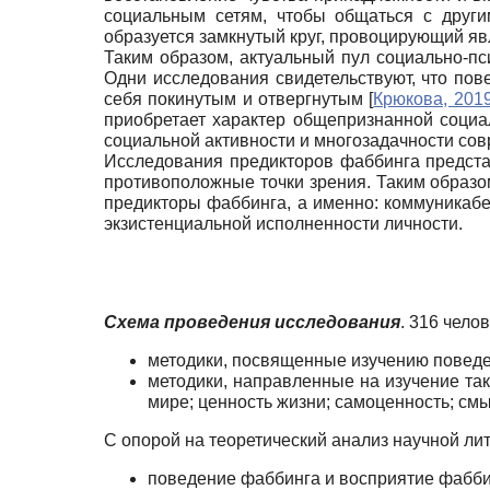
социальным сетям, чтобы общаться с други
образуется замкнутый круг, провоцирующий я
Таким образом, актуальный пул социально-п
Одни исследования свидетельствуют, что пов
себя покинутым и отвергнутым
[
Крюкова, 201
приобретает характер общепризнанной соци
социальной активности и многозадачности со
Исследования предикторов фаббинга предста
противоположные точки зрения. Таким образо
предикторы фаббинга, а именно: коммуникабел
экзистенциальной исполненности личности.
Схема проведения исследования
. 316 чело
методики, посвященные изучению поведе
методики, направленные на изучение так
мире; ценность жизни; самоценность; смы
С опорой на теоретический анализ научной л
поведение фаббинга и восприятие фаббин