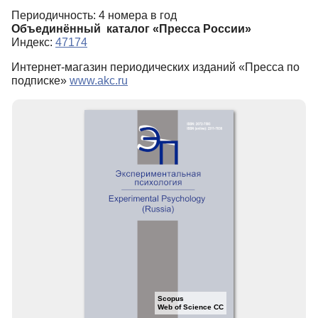
Периодичность: 4 номера в год
Редакционная политика
Объединённый каталог «Пресса России»
Индекс:
47174
Индексирование
Интернет-магазин периодических изданий «Пресса по
Для авторов
подписке»
www.akc.ru
Рубрики
Препринты
Подписка
Контакты
Scopus
Web of Science CC