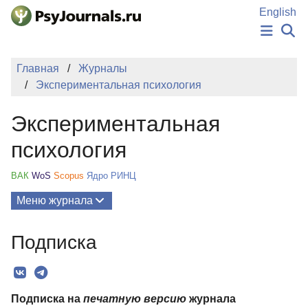
Перейти к основному содержанию
English
НОВОСТИ
Главная
Журналы
ИЗДАНИЯ
Экспериментальная психология
АВТОРЫ
ПОДАТЬ РУКОПИСЬ
Экспериментальная
БАЗА ЗНАНИЙ
КЛЮЧЕВЫЕ СЛОВА
психология
Регистрация
Вход
ВАК
WoS
Scopus
Ядро РИНЦ
Меню журнала
Выпуски
Подписка
О Журнале
Миссия
Подписка на
печатную версию
журнала
Редколлегия