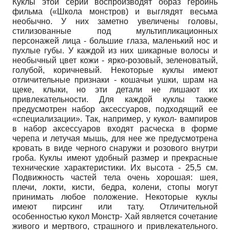
Куклы этой серии воспроизводят образ героинь
фильма («Школа монстров) и выглядят весьма
необычно. У них заметно увеличены головы,
стилизованные под мультипликационных
персонажей лица - большие глаза, маленький нос и
пухлые губы. У каждой из них шикарные волосы и
необычный цвет кожи - ярко-розовый, зеленоватый,
голубой, коричневый. Некоторые куклы имеют
отличительные признаки - кошачьи ушки, шрам на
щеке, клыки, но эти детали не лишают их
привлекательности. Для каждой куклы также
предусмотрен набор аксессуаров, подходящий ее
«специализации». Так, например, у кукол- вампиров
в набор аксессуаров входят расческа в форме
черепа и летучая мышь, для нее же предусмотрена
кровать в виде черного снаружи и розового внутри
гроба. Куклы имеют удобный размер и прекрасные
технические характеристики. Их высота - 25,5 см.
Подвижность частей тела очень хорошая: шея,
плечи, локти, кисти, бедра, колени, стопы могут
принимать любое положение. Некоторые куклы
имеют пирсинг или тату. Отличительной
особенностью кукол Монстр- Хай является сочетание
живого и мертвого, страшного и привлекательного.