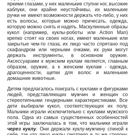
яркими глазами, у них маленькие ступни ног, высокие
каблуки, они крайне неустойчивы, их маленькие
ручки не имеют возможности держать что-либо, у них
есть волосы, которые можно причесать, одежда,
которую можно снять и надеть. Маскулинные образы
кукол (например, куклы-роботы или
Action
Man
)
крепко стоят на своих ногах, имеют маленькие или
закрытые чем-то глаза, их лицо часто спрятано под
скафандром или черными очками, их руки могут
держать инструменты, в основном оружие.
Аксессуарами к мужским куклам является, главным
образом, оружие, а к женским куклам - одежда,
драгоценности, щетки для волос и маленькие
домашние животные.
Детям предлагалось поиграть с куклами и фигурками
людей, представляющих мужчин и женщин со
стереотипными гендерными характеристиками. Все
дети выбирали кукол, соответствующих их полу.
Мальчики играли исключительно с куклами мужского
пола. Одна из самых существенных особенностей
этой игры заключалась в том, что мальчики играли
через куклу
.
Они держали куклу-мужчину спиной к
себе, так что лицо куклы смотрело в ту же сторону,