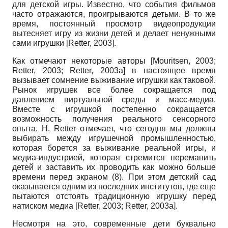
для детской игры. Известно, что события фильмов
часто отражаются, проигрываются детьми. В то же
время, постоянный просмотр видеопродукции
вытесняет игру из жизни детей и делает ненужными
сами игрушки
[
Retter, 2003
]
.
Как отмечают некоторые авторы
[
Mouritsen, 2003
;
Retter, 2003
;
Retter, 2003а
]
в настоящее время
вызывает сомнение выживание игрушки как таковой.
Рынок игрушек все более сокращается под
давлением виртуальной среды и масс-медиа.
Вместе с игрушкой постепенно сокращается
возможность получения реального сенсорного
опыта.
H
.
Retter
отмечает, что сегодня мы должны
выбирать между игрушечной промышленностью,
которая борется за выживание реальной игры, и
медиа-индустрией, которая стремится переманить
детей и заставить их проводить как можно больше
времени перед экраном (8). При этом детский сад
оказывается одним из последних институтов, где еще
пытаются отстоять традиционную игрушку перед
натиском медиа
[
Retter, 2003
;
Retter, 2003а
]
.
Несмотря на это, современные дети буквально