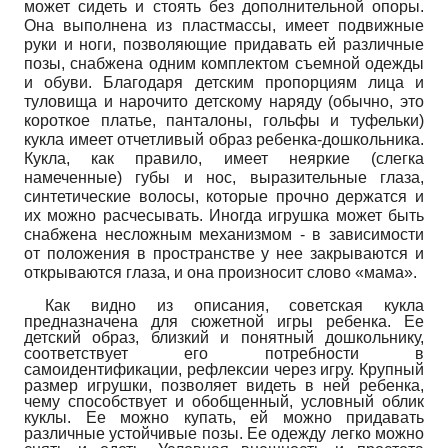
может сидеть и стоять без дополнительной опоры.
Она выполнена из пластмассы, имеет подвижные
руки и ноги, позволяющие придавать ей различные
позы, снабжена одним комплектом съемной одежды
и обуви. Благодаря детским пропорциям лица и
туловища и нарочито детскому наряду (обычно, это
короткое платье, панталоны, гольфы и туфельки)
кукла имеет отчетливый образ ребенка-дошкольника.
Кукла, как правило, имеет неяркие (слегка
намеченные) губы и нос, выразительные глаза,
синтетические волосы, которые прочно держатся и
их можно расчесывать. Иногда игрушка может быть
снабжена несложным механизмом - в зависимости
от положения в пространстве у нее закрываются и
открываются глаза, и она произносит слово «мама».
Как видно из описания, советская кукла
предназначена для сюжетной игры ребенка. Ее
детский образ, близкий и понятный дошкольнику,
соответствует его потребности в
самоидентификации, рефлексии через игру. Крупный
размер игрушки, позволяет видеть в ней ребенка,
чему способствует и обобщенный, условный облик
куклы. Ее можно купать, ей можно придавать
различные устойчивые позы. Ее одежду легко можно