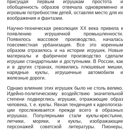
присущая первым игрушкам простота и
обобщенность образов отвечала одновременно и
игровым потребностям детей, оставляя место для их
воображения и фантазии.
Научно-техническая революция
XX
века привела к
появлению игрушечной промышленности.
Появилось массовое производство, началась
повсеместная урбанизация. Все это коренным
образом отразилось и на истории игрушек. Новые
материалы и фабричное производство сделали
игрушки стандартными и доступными. В России, как
и в других странах, появились плюшевые мишки,
нарядные куклы, игрушечные автомобили и
железные дороги.
Однако влияние этих игрушек было не столь велико.
Идейно-политическому воздействию значительной
степени подверглись игрушки, отражающие образ
человека, т. е. куклы. Явная тенденция к идеологиза­
ции прослеживается прежде всего в образных
игрушках. Популярными стали куклы-крестьяне,
летчики, моряки, и куклы, изображающие
персонажей советской литературы. Пионеры,