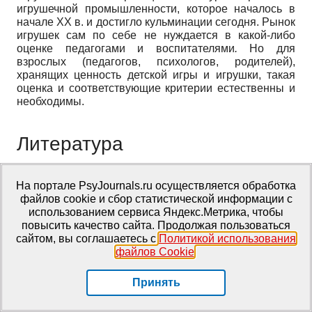
игрушечной промышленности, которое началось в
начале ХХ в. и достигло кульминации сегодня. Рынок
игрушек сам по себе не нуждается в какой-либо
оценке педагогами и воспитателями
.
Но для
взрослых (педагогов, психологов, родителей),
хранящих ценность детской игры и игрушки, такая
оценка и соответствующие критерии естественны и
необходимы.
Литература
Греков А.У. Искусство западноевропейской
На портале PsyJournals.ru осуществляется обработка
игрушки. Сергиев Посад. 2006. 168 с.
файлов cookie и сбор статистической информации с
Нельсон А. Игра как опосредованное действие.
использованием сервиса Яндекс.Метрика, чтобы
Гендерный аспект // Психологическая наука и
повысить качество сайта. Продолжая пользоваться
образование. 2011. № 2. С. 93–101.
сайтом, вы соглашаетесь с
Политикой использования
Соколова М.В. Исследование домашней
файлов Cookie
.
игровой среды ребенка дошкольного возраста //
Современное дошкольное образование. 2012.
№ 6. C. 7–13.
Принять
Собкин В.С. Скобельцина К.Н. Игры
современного дошкольника // Социология