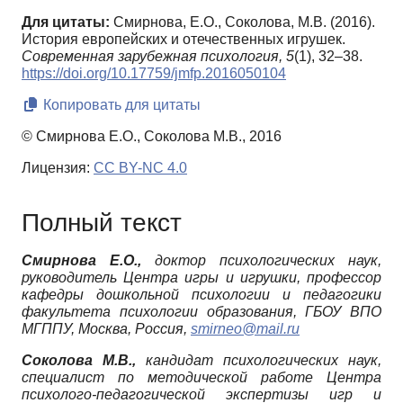
Для цитаты:
Смирнова, Е.О., Соколова, М.В. (2016).
История европейских и отечественных игрушек.
Современная зарубежная психология,
5
(1), 32–38.
https://doi.org/10.17759/jmfp.2016050104
Копировать для цитаты
© Смирнова Е.О., Соколова М.В., 2016
Лицензия:
CC BY-NC 4.0
Полный текст
Смирнова Е.О.,
доктор психологических наук,
руководитель Центра игры и игрушки, профессор
кафедры дошкольной психологии и педагогики
факультета психологии образования, ГБОУ ВПО
МГППУ, Москва, Россия,
smirneo
@
mail
.
ru
Соколова М.В.,
кандидат психологических наук,
специалист по методической работе Центра
психолого-педагогической экспертизы игр и