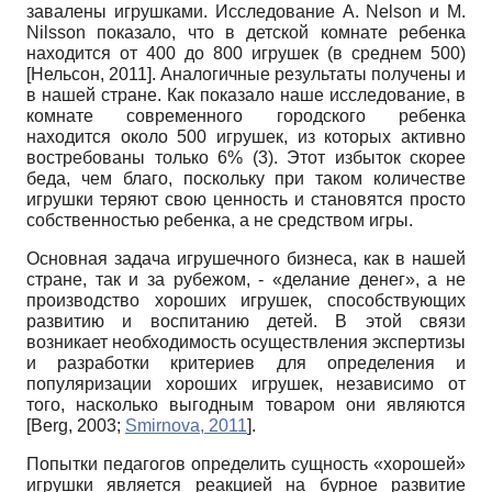
завалены игрушками. Исследование
A
.
Nelson
и
M
.
Nilsson
показало, что в детской комнате ребенка
находится от 400 до 800 игрушек (в среднем 500)
[
Нельсон, 2011
]
. Аналогичные результаты получены и
в нашей стране. Как показало наше исследование, в
комнате современного городского ребенка
находится около 500 игрушек, из которых активно
востребованы только 6% (3). Этот избыток скорее
беда, чем благо, поскольку при таком количестве
игрушки теряют свою ценность и становятся просто
собственностью ребенка, а не средством игры.
Основная задача игрушечного бизнеса, как в нашей
стране, так и за рубежом, - «делание денег», а не
производство хороших игрушек, способствующих
развитию и воспитанию детей. В этой связи
возникает необходимость осуществления экспертизы
и разработки критериев для определения и
популяризации хороших игрушек, независимо от
того, насколько выгодным товаром они являются
[
Berg, 2003
;
Smirnova, 2011
]
.
Попытки педагогов определить сущность «хорошей»
игрушки является реакцией на бурное развитие