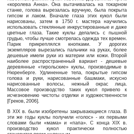
«королева Анна». Она вытачивалась на токарном
станке, голова вырезалась вручную, была покрыта
гипсом и лаком. Вначале глаза этих кукол были
нарисованы, затем в 1750 г. мастера научились
использовать стеклянные инкрустированные и даже
цветные глаза. Такие куклы делались с пышной
грудью, чтобы лучше смотрелась одежда тех времен.
Парик прикреплялся кнопками. У дорогих
экземпляров вырезались пальчики на руках, более
дешевые имели руки из материи или кожи. Второй
наиболее распространенный вариант - дешевые
деревянные «тирольские» куклы, производимые в
Нюренберге. Удлиненные тела, покрытые гипсом
голова и руки, нарисованные башмаки, искусно
нарисованные волосы, нежный окрас лица.
Массовое производство таких кукол привело к
исчезновению чистоты отделки и художественности
[
Греков, 2006
]
.
В XIX в. были изобретены закрывающиеся глаза. В
эти же годы куклы получили «голос» - их первыми
словами были «мама» и «папа». С конца
XIX
в.
производство кукол практически полностью