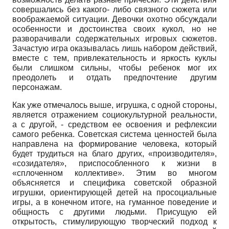
совершались без какого- либо связного сюжета или
воображаемой ситуации. Девочки охотно обсуждали
особенности и достоинства своих кукол, но не
разворачивали содержательных игровых сюжетов.
Зачастую игра оказывалась лишь набором действий,
вместе с тем, привлекательность и яркость куклы
были слишком сильны, чтобы ребенок мог их
преодолеть и отдать предпочтение другим
персонажам.
Как уже отмечалось выше, игрушка, с одной стороны,
является отражением социокультурной реальности,
а с другой, - средством ее освоения и рефлексии
самого ребенка. Советская система ценностей была
направлена на формирование человека, который
будет трудиться на благо других, «производителя»,
«созидателя», приспособленного к жизни в
«сплоченном коллективе». Этим во многом
объясняется и специфика советской образной
игрушки, ориентирующей детей на просоциальные
игры, а в конечном итоге, на гуманное поведение и
общность с другими людьми. Присущую ей
открытость, стимулирующую творческий подход к