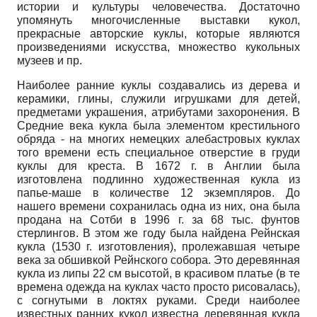
истории и культуры человечества. Достаточно
упомянуть многочисленные выставки кукол,
прекрасные авторские куклы, которые являются
произведениями искусства, множество кукольных
музеев и пр.
Наиболее ранние куклы создавались из дерева и
керамики, глины, служили игрушками для детей,
предметами украшения, атрибутами захоронения. В
Средние века кукла была элементом крестильного
обряда - на многих немецких алебастровых куклах
того времени есть специальное отверстие в груди
куклы для креста. В 1672 г. в Англии была
изготовлена подлинно художественная кукла из
папье-маше в количестве 12 экземпляров. До
нашего времени сохранилась одна из них, она была
продана на Сотби в 1996 г. за 68 тыс. фунтов
стерлингов. В этом же году была найдена Рейнская
кукла (1530 г. изготовления), пролежавшая четыре
века за обшивкой Рейнского собора. Это деревянная
кукла из липы 22 см высотой, в красивом платье (в те
времена одежда на куклах часто просто рисовалась),
с согнутыми в локтях руками. Среди наиболее
известных ранних кукол известна деревянная кукла