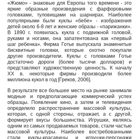
«Жюмо» - знаковые для Европы того времени - это
яркие образные произведения с фарфоровыми
головками, туловищами на шарнирах. Наиболее
популярными были куклы «бебе» - изображения
детей около 6-8 лет и женские образы - «парижанки».
В 1890 г. появилась кукла с подвижной головой,
руками и ногами, она запатентована как «первый
шаг ребенка». Фирма Готье выпускала знаменитые
бисквитные головки, которые охотно покупали
другие производители. Куклы с головками Готье
достаточно дороги (более тысячи долларов) и
представляют художественную ценность. К началу
ХХ в. некоторые фирмы производили более
миллиона кукол в год
[
Греков, 2006
]
.
В результате все большее место на рынке занимали
модные и предполагающие коммерческий успех
образцы. Появление кино, а затем и телевидения
определило распространение массовой культуры,
которая, с одной стороны, отражает, а с другой,
формирует вкусы большинства. Игрушки, являясь
одним из самых продаваемых товаров, стали частью
массовой культуры. Наиболее востребованными
стали куклы-красавицы и игрушки-персонажи