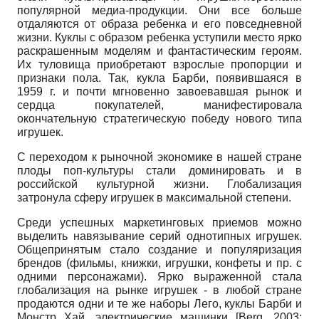
популярной медиа-продукции. Они все больше
отдаляются от образа ребенка и его повседневной
жизни. Куклы с образом ребенка уступили место ярко
раскрашенным моделям и фантастическим героям.
Их туловища приобретают взрослые пропорции и
признаки пола. Так, кукла Барби, появившаяся в
1959 г. и почти мгновенно завоевавшая рынок и
сердца покупателей, манифестировала
окончательную стратегическую победу нового типа
игрушек.
С переходом к рыночной экономике в нашей стране
плоды поп-культуры стали доминировать и в
российской культурной жизни. Глобализация
затронула сферу игрушек в максимальной степени.
Среди успешных маркетинговых приемов можно
выделить навязывание серий однотипных игрушек.
Общепринятым стало создание и популяризация
брен­дов (фильмы, книжки, игрушки, конфеты и пр. с
одними персонажами). Ярко выраженной стала
глобализация на рынке игрушек - в любой стране
продаются одни и те же наборы Лего, куклы Барби и
Монстр Хай, электрические машинки
[
Berg, 2003
;