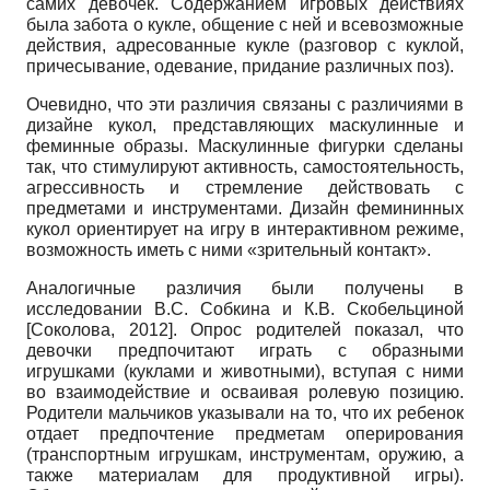
самих девочек. Содержанием игровых действиях
была забота о кукле, общение с ней и всевозможные
действия, адресованные кукле (разговор с куклой,
причесывание, одевание, придание различных поз).
Очевидно, что эти различия связаны с различиями в
дизайне кукол, представляющих маскулинные и
феминные образы. Маскулинные фигурки сделаны
так, что стимулируют активность, самостоятельность,
агрессивность и стремление действовать с
предметами и инструментами. Дизайн фемининных
кукол ориентирует на игру в интерактивном режиме,
возможность иметь с ними «зрительный контакт».
Аналогичные различия были получены в
исследовании В.С. Собкина и К.В. Скобельциной
[
Соколова, 2012
]
. Опрос родителей показал, что
девочки предпочитают играть с образными
игрушками (куклами и животными), вступая с ними
во взаимодействие и осваивая ролевую позицию.
Родители мальчиков указывали на то, что их ребенок
отдает предпочтение предметам оперирования
(транспортным игрушкам, инструментам, оружию, а
также материалам для продуктивной игры).