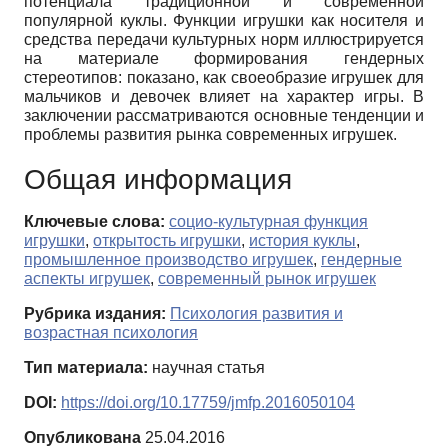
потенциала традиционной и современной
популярной куклы. Функции игрушки как носителя и
средства передачи культурных норм иллюстрируется
на материале формирования гендерных
стереотипов: показано, как своеобразие игрушек для
мальчиков и девочек влияет на характер игры. В
заключении рассматриваются основные тенденции и
проблемы развития рынка современных игрушек.
Общая информация
Ключевые слова:
социо-культурная функция
игрушки
,
открытость игрушки
,
история куклы
,
промышленное производство игрушек
,
гендерные
аспекты игрушек
,
современный рынок игрушек
Рубрика издания:
Психология развития и
возрастная психология
Тип материала:
научная статья
DOI:
https://doi.org/10.17759/jmfp.2016050104
Опубликована
25.04.2016