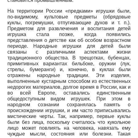
становится промышленным.
На территории России «предками» игрушки были,
по-видимому, культовые предметы (обрядовые
куклы, погремушки, отпугивающие духов и т. п.).
Предметом для развлечения и воспитания детей
игрушка стала позже, когда появились
представления о детстве как об особом возрастном
периоде. Народные игрушки для детей были
связаны с различными аспектами жизни
традиционного общества. В трещотках, бубенцах,
примитивных вариантах бильбоке, оружии (лук,
стрелы, бумеранги) и, конечно, в куклах были
отражены народные традиции. Эти изделия,
выполненные кустарным способом из естественных
недорогих материалов, долгое время в России, как и
во всей Европе, оставались единственным
общедоступным видом игрушек. При этом в
народном сознании сохранялась память о
происхождении игрушки, и им часто приписывались
мистические черты. Так, например, первые куклы
были без лица, поскольку считалось что кукольное
лицо может повлиять на человека, навязать ему
чуждые мысли, состояния или болезни. Такая