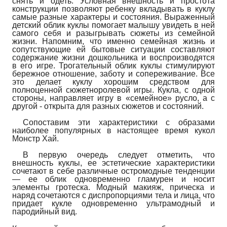
снять и одеть. Условная внешность и простота
конструкции позволяют ребенку вкладывать в куклу
самые разные характеры и состояния. Выраженный
детский облик куклы помогает малышу увидеть в ней
самого себя и разыгрывать сюжеты из семейной
жизни. Напомним, что именно семейная жизнь и
сопутствующие ей бытовые ситуации составляют
содержание жизни дошкольника и воспроизводятся
в его игре. Трогательный облик куклы стимулируют
бережное отношение, заботу и сопереживание. Все
это делает куклу хорошим средством для
полноценной сюжетно­ролевой игры. Кукла, с одной
стороны, направляет игру в «семейное» русло, а с
другой - открыта для разных сюжетов и состояний.
Сопоставим эти характеристики с образами
наиболее популярных в настоящее время кукол
Монстр Хай.
В первую очередь следует отметить, что
внешность куклы, ее эстетические характеристики
сочетают в себе различные остромодные тенденции
— ее облик одновременно гламурен и носит
элементы гротеска. Модный макияж, прическа и
наряд сочетаются с диспропорциями тела и лица, что
придает кукле одновременно ультрамодный и
пародийный вид.