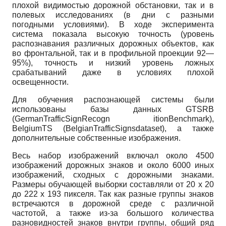
плохой видимостью дорожной обстановки, так и в
полевых исследованиях (в дни с разными
погодными условиями). В ходе эксперимента
система показала высокую точность (уровень
распознавания различных дорожных объектов, как
во фронтальной, так и в профильной проекции 92—
95%), точность и низкий уровень ложных
срабатываний даже в условиях плохой
освещенности.
Для обучения распознающей системы были
использованы базы данных
GTSRB
(
GermanTrafficSignRecogn
itionBenchmark
),
BelgiumTS
(
BelgianTrafficSignsdataset
), а также
дополнительные собственные изображения.
Весь набор изображений включал около 4500
изображений дорожных знаков и около 6000 иных
изображений, сходных с дорожными знаками.
Размеры обучающей выборки составляли от 20 х 20
до 222 х 193 пик­селя. Так как разные группы знаков
встречаются в дорожной среде с различной
частотой, а также из-за большого количества
разновидностей знаков внутри группы, общий ряд