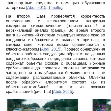
транспортные средства с помощью обучающего
алгоритма
[
Abdi, 2015
;
Timofte
]
.
На втором шаге проверяется корректность
определения с использованием алгоритма
измерения симметричности (горизонтальный и
вертикальный анализ границ). Во время второго
шага вычислений система сканирует каждое окно во
входящем изображении и выделяет признаки в
каждом окне, которые позже сравниваются с
классификатором
[
Abdi, 2015
]
. Процесс обнаружения
объектов работает следующим образом: на данных
входного изображения определяются зоны, которые
содержат объекты схожие с образцами. Ложные
срабатывания до проверки гипотезы встречаются
часто, но при этом убирается большинство зон, не
содержащих распознаваемые объекты. Объекты
после обработки алгоритмом состоят как из
объектов-автомобилей, так и из ложных
срабатываний (рис. 1, а)
[
Abdi, 2015
]
.