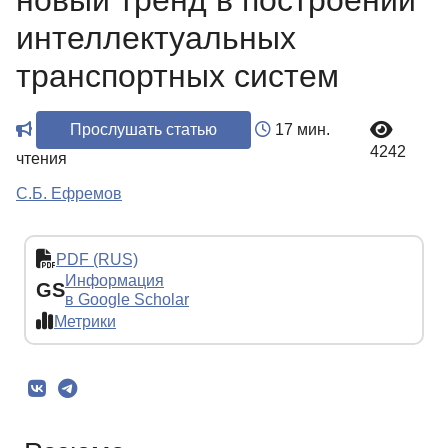
новый тренд в построении
интеллектуальных
транспортных систем
Прослушать статью
17 мин.
4242
чтения
С.Б. Ефремов
PDF (RUS)
Информация
GS
в Google Scholar
Метрики