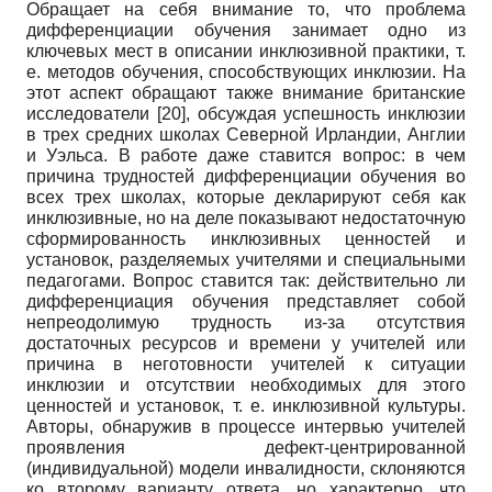
Обращает на себя внимание то, что проблема
дифференциации обучения занимает одно из
ключевых мест в описании инклюзивной практики, т.
е. методов обучения, способствующих инклюзии. На
этот аспект обращают также внимание британские
исследователи
[20]
, обсуждая успешность инклюзии
в трех средних школах Северной Ирландии, Англии
и Уэльса. В работе даже ставится вопрос: в чем
причина трудностей дифференциации обучения во
всех трех школах, которые декларируют себя как
инклюзивные, но на деле показывают недостаточную
сформированность инклюзивных ценностей и
установок, разделяемых учителями и специальными
педагогами. Вопрос ставится так: действительно ли
дифференциация обучения представляет собой
непреодолимую трудность из-за отсутствия
достаточных ресурсов и времени у учителей или
причина в неготовности учителей к ситуации
инклюзии и отсутствии необходимых для этого
ценностей и установок, т. е. инклюзивной культуры.
Авторы, обнаружив в процессе интервью учителей
проявления дефект-центрированной
(индивидуальной) модели инвалидности, склоняются
ко второму варианту ответа, но характерно, что