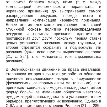
от поиска баланса между ними (т. е. между
компенсацией экономического неравенства и
неравного признания) до выстраивания самого
распределения ресурсов, прежде всего в
направлении компенсации неравного признания.
Более того, имеется также точка зрения, что в своей
глубинной основе политика перераспределения
ресурсов и политика признания идентичности
противоречат друг другу, поскольку первая ставит
целью устранение различия между группами, а
вторая стремится сохранить и подчеркнуть эти
различия (даже используется выражение
celebrate
[21, с. 284]
, т. е. «отмечать» или «праздновать»
различия).
В Великобритании движение за права инвалидов,
сторонники которого считают устройство общества
причиной инвалидизации людей с нарушениями
(физическими, сенсорными или ментальными), т. е.
принимают социальную модель инвалидности, имеет
форму борьбы за изменение общества навстречу
нуждам людей с инвалидностью и устранение в нем
барьеров, препятствующих их включению. Однако в
США это движение, по мнению Ридделл
[21, с. 285]
,