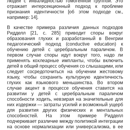
людей с инвалидностью гомогенной группой. Это
отражает интерсекционный подход к проблеме
признания идентичности [об этом подходе см.,
например: 14].
В качестве примера различия данных подходов
Ридделл
[21, с. 285]
приводит споры вокруг
образования глухих и разработанный в Венгрии
педагогический подход (
conductive
education
) к
обучению детей с церебральным параличом. В
первом случае споры идут вокруг того, надо ли
применять кохлеарные импланты, чтобы включить
детей в общий процесс обучения со слышащими, или
следует сосредоточиться на обучении жестовому
языку, чтобы сохранить культурную идентичность
глухих как языкового меньшинства. Во втором
случае акцент в процессе обучения ставится на
развитии у детей с церебральным параличом
способности ходить, невзирая на значительные для
них издержки — затраты усилий и возможный ущерб
для развития других физических и ментальных
способностей. На этом примере Ридделл
подчеркивает различие между политикой интеграции
на основе нормализации или универсализма, в ее