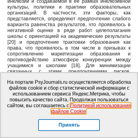
инклюзии и создаваемой в ее рамках инклюзивной
культуры, политики и практики образовательных
организаций. В частности, эти факторы, как
представляется, определяют предпочтение слабого
варианта равенства результатов, что проявилось в
негативной оценке в ряде работ целеполагания
школы с ориентацией на академические результаты
[20]
и предпочтение трактовки образования как
права, что проявилось в том числе в призывах к
сопротивлению маркетизации образования и
противодействию атмосфере конкуренции между
учащимися и школами
[18]
. Для минимизации
связанных с этими предпочтениями рисков,
некоторые из которых были описаны выше, при
На портале PsyJournals.ru осуществляется обработка
создании инклюзивной культуры важно достижение
файлов cookie и сбор статистической информации с
баланса между разными подходами к определению
использованием сервиса Яндекс.Метрика, чтобы
целей образования, а также между целями инклюзии
повысить качество сайта. Продолжая пользоваться
и образования.
сайтом, вы соглашаетесь с
Политикой использования
файлов Cookie
.
Литература
Принять