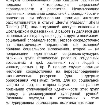
котором определяющую роль сыграли различные
подходы к интерпретации социальной
справедливости и равенства. Использование
различных пониманий социальной справедливости и
равенства при обосновании политики инклюзии
рассматривается в статье Шейлы Ридделл (
Sheila
Riddell
)
[21]
, анализирующей дискурс инклюзии в
шотландском образовании. В работе выделяется два
основных и конкурирующих друг с другом понимания
социальной справедливости. Первое сосредоточено
на экономическом неравенстве как основной
причине социального исключения, второе — на
непризнании идентичности социально-культурно
отличных групп (этнических, расовых, гендерных,
возрастных и др.), различных групп людей с
инвалидностью и пр. В первом случае политика
инклюзии сосредоточена на перераспределении
экономических ресурсов (для поддержки
образования уязвимых групп, для их социальной
защиты и пр.), во втором случае — на равном
признании отличающейся идентичности этих групп
наряду с доминирующей культурной группой.
Различны подходы в отношении к этим
конкурирующим реализациям политики инклюзии —