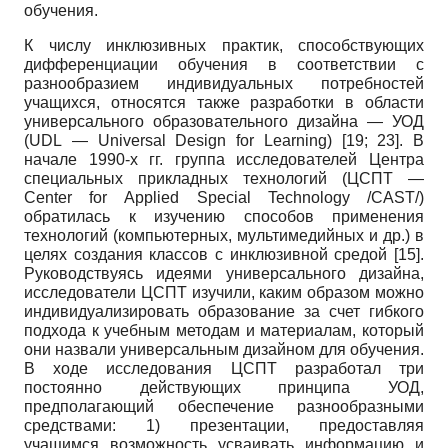
обучения.
К числу инклюзивных практик, способствующих
дифференциации обучения в соответствии с
разнообразием индивидуальных потребностей
учащихся, относятся также разработки в области
универсального образовательного дизайна — УОД
(
UDL
—
Universal
Design
for
Learning
)
[19; 23]
. В
начале 1990-х гг. группа исследователей Центра
специальных прикладных технологий (ЦСПТ —
Center
for
Applied
Special
Technology
/
CAST
/)
обратилась к изучению способов применения
технологий (компьютерных, мультимедийных и др.) в
целях создания классов с инклюзивной средой
[15]
.
Руководствуясь идеями универсального дизайна,
исследователи ЦСПТ изучили, каким образом можно
индивидуализировать образование за счет гибкого
подхода к учебным методам и материалам, который
они назвали универсальным дизайном для обучения.
В ходе исследования ЦСПТ разработал три
постоянно действующих принципа УОД,
предполагающий обеспечение разнообразными
средствами: 1) презентации, предоставляя
учащимся возможность усваивать информацию и