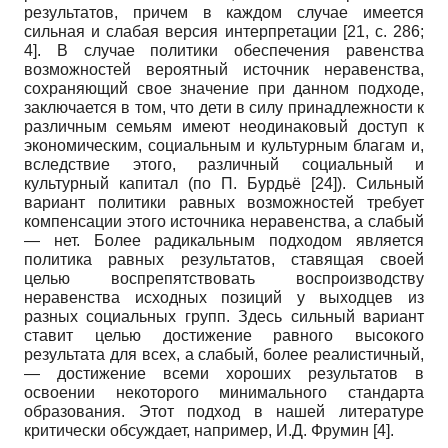
результатов, причем в каждом случае имеется
сильная и слабая версия интерпретации
[21, с. 286;
4]
. В случае политики обеспечения равенства
возможностей вероятный источник неравенства,
сохраняющий свое значение при данном подходе,
заключается в том, что дети в силу принадлежности к
различным семьям имеют неодинаковый доступ к
экономическим, социальным и культурным благам и,
вследствие этого, различный социальный и
культурный капитал (по П. Бурдьё
[24]
). Сильный
вариант политики равных возможностей требует
компенсации этого источника неравенства, а слабый
— нет. Более радикальным подходом является
политика равных результатов, ставящая своей
целью воспрепятствовать воспроизводству
неравенства исходных позиций у выходцев из
разных социальных групп. Здесь сильный вариант
ставит целью достижение равного высокого
результата для всех, а слабый, более реалистичный,
— достижение всеми хороших результатов в
освоении некоторого минимального стандарта
образования. Этот подход в нашей литературе
критически обсуждает, например, И.Д. Фрумин
[4]
.