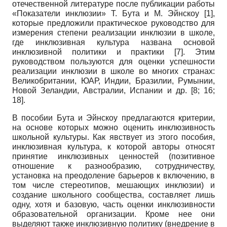
отечественной литературе после публикации работы
«Показатели инклюзии» Т. Бута и М. Эйнскоу
[1]
,
которые предложили практическое руководство для
измерения степени реализации инклюзии в школе,
где инклюзивная культура названа основой
инклюзивной политики и практики
[7]
. Этим
руководством пользуются для оценки успешности
реализации инклюзии в школе во многих странах:
Великобритании, ЮАР, Индии, Бразилии, Румынии,
Новой Зеландии, Австралии, Испании и др.
[8; 16;
18]
.
В пособии Бута и Эйнскоу предлагаются критерии,
на основе которых можно оценить инклюзивность
школьной культуры. Как явствует из этого пособия,
инклюзивная культура, к которой авторы относят
принятие инклюзивных ценностей (позитивное
отношение к разнообразию, сотрудничеству,
установка на преодоление барьеров к включению, в
том числе стереотипов, мешающих инклюзии) и
создание школьного сообщества, составляет лишь
одну, хотя и базовую, часть оценки инклюзивности
образовательной организации. Кроме нее они
выделяют также инклюзивную политику (внедрение в