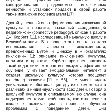
конструирования разделяемых инклюзивных
ценностей и установок придают в своей работе
также испанские исследователи
[17]
.
Другой успешный опыт формирования инклюзив­ной
культуры и практики, названный «соединяющей
педагогикой» (
connective
pedagogy
), описан в работе
Дж. Корбетт
[11]
, исследовавшей начальную школу в
Великобритании. В основе этого опыта лежало
использование аспектов инклюзивности,
предложенных Бутом и Эйнскоу в «Показателях
инклюзии»
[1]
: описание инклюзивной культуры,
политики и практики. Корбетт признает важность
такой педагогики, которая использует аффективное
обучение, учитывает эмоциональный интеллект и
создает школьную культуру, которая поощряет
(
celebrate
) различия
[11, с. 56]
, т. е. умеет видеть
уникальные и обогащающие других возможности в
различиях и индивидуальности всех детей. Говоря о
школьной культуре в описываемом ею случае, она
подчеркивает такую особенность, как отношение в
школе к возникающим в процессе обучения
проблемам с поведением детей. Они