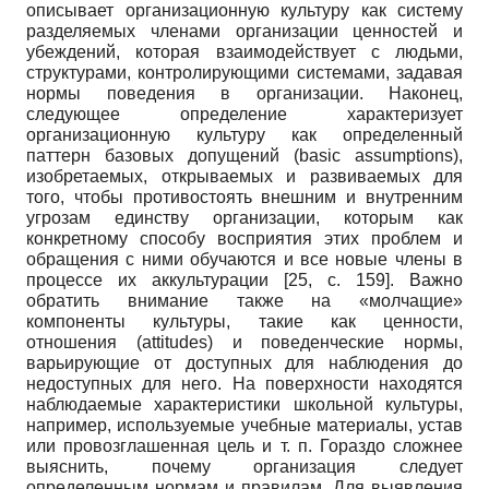
описывает организационную культуру как систему
разделяемых членами организации ценностей и
убеждений, которая взаимодействует с людьми,
структурами, контролирующими системами, задавая
нормы поведения в организации. Наконец,
следующее определение характеризует
организационную культуру как определенный
паттерн базовых допущений (
basic
assumptions
),
изобретаемых, открываемых и развиваемых для
того, чтобы противостоять внешним и внутренним
угрозам единству организации, которым как
конкретному способу восприятия этих проблем и
обращения с ними обучаются и все новые члены в
процессе их аккультурации
[25, с. 159]
. Важно
обратить внимание также на «молчащие»
компоненты культуры, такие как ценности,
отношения (
attitudes
) и поведенческие нормы,
варьирующие от доступных для наблюдения до
недоступных для него. На поверхности находятся
наблюдаемые характеристики школьной культуры,
например, используемые учебные материалы, устав
или провозглашенная цель и т. п. Гораздо сложнее
выяснить, почему организация следует
определенным нормам и правилам. Для выявления