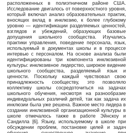
расположенных в полиэтничном районе США.
Исследование двигалось от поверхностного уровня,
который включал анализ образовательных практик,
вносящих вклад в инклюзию, к более глубокому
уровню — идентификации разделяемых ценностей,
взглядов и убеждений, образующих базовые
допущения школьного сообщества. Изучались
практики управления, поведение персонала, язык,
используемый в документах школы и в процессе
интервью с персоналом. На основе анализа были
идентифицированы три компонента инклюзивной
культуры: инклюзивное лидерство, широкое видение
школьного сообщества, разделяемый язык и
ценности. Поскольку каждый чувствовал свою
принадлежность сообществу, это позволяло
коллективу школы сосредоточиться на задачах
школьного обучения, несмотря на разнообразие
индивидуальных различий детей, так как задача их
инклю­зии была уже решена. Важное место лидера в
создании инклюзивной организационной культуры в
школе отмечалось также в работе Эйнскоу и
Сандилла
[6]
. Языку, используемому в школе при
обсуждении проблем, постановке целей и задач
обучения, существенное значение при