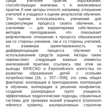
среди учителей практик образования,
способствующих инклюзии, т. е. инклюзивных
практик. К ним авторы относят, например, отношение
учителей и учащихся к оценке результатов обучения.
Эти оценки использовались учениками для
саморегуляции процесса своего обучения, а
учителями — для корректировки собственных
методов преподавания, что показывает
рефлективное отношение к процессу образования
как со стороны учеников, так и со стороны учителей,
их взаимную ориентированность на
дифференциацию процесса обучения с
использованием средств оценки. Авторы также
перечисляют следующие важные элементы
инклюзивной практики, ссылаясь при этом на
выводы ЮНЕСКО и Европейского агентства по
развитию образования детей с особыми
потребностями [16, с. 557—558]; это семь общих
факторов: кооперация в преподавании, кооперация
в обучении, кооперация в решении конфликтов,
создание разнородных групп учащихся,
эффективные педагогические подходы, справочные
системы для проверки знаний учащихся (
classroom
reference
systems
), альтернативные стратегии