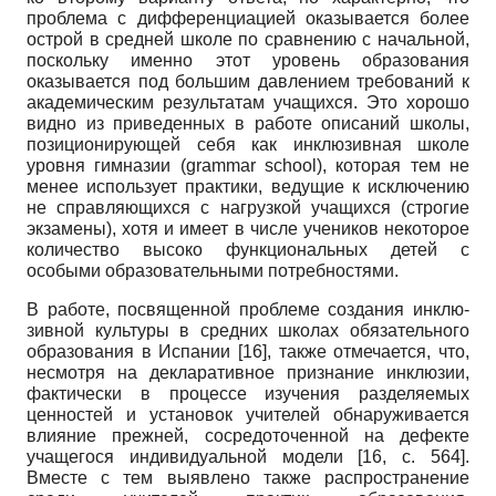
проблема с дифференциацией оказывается более
острой в средней школе по сравнению с начальной,
поскольку именно этот уровень образования
оказывается под большим давлением требований к
академическим результатам учащихся. Это хорошо
видно из приведенных в работе описаний школы,
позиционирующей себя как инклю­зивная школе
уровня гимназии (
grammar
school
), которая тем не
менее использует практики, ведущие к исключению
не справляющихся с нагрузкой учащихся (строгие
экзамены), хотя и имеет в числе учеников некоторое
количество высоко функциональных детей с
особыми образовательными потребностями.
В работе, посвященной проблеме создания инклю­
зивной культуры в средних школах обязательного
образования в Испании
[16]
, также отмечается, что,
несмотря на декларативное признание инклюзии,
фактически в процессе изучения разделяемых
ценностей и установок учителей обнаруживается
влияние прежней, сосредоточенной на дефекте
учащегося индивидуальной модели
[16, с. 564]
.
Вместе с тем выявлено также распространение