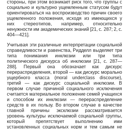
стороны, при этом возникает риск того, что группы с
социально и культурно ущемленным статусом будут
ориентироваться на воспроизводство причин своего
ущемленного положения, исходя из имеющихся у
них стереотипов, например, относительно
ненужности им академических знаний [21, с. 287; 2, с.
404—421].
Учитывая эти различные интерпретации социальной
справедливости и равенства, Ридделл выделяет три
типа понимания инклюзии или три типа
политического дискурса об инклюзии [21, с. 287—
288]. Первый она обозначает как дискурс
перераспределения, второй — как дискурс морально
ущербного класса (
moral
underclass
discourse
),
третий — как дискурс социальной инклюзии. В
первом случае причиной социального исключения
считается материальное положение семей учащихся
и способом их инклю­зии — перераспределение
средств в их пользу. Во втором случае в качестве
главной причины эксклюзии рассматривается
уровень культуры исключаемой социальной группы,
который препятствует выполнению ими
установленных социальных норм и тем самым не