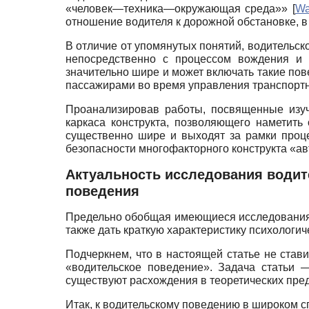
«человек—техника—окружающая среда»»
[
Wa
отношение водителя к дорожной обстановке, в
В отличие от упомянутых понятий, водительск
непосредственно с процессом вождения и у
значительно шире и может включать такие пов
пассажирами во время управления транспортны
Проанализировав работы, посвященные изуч
каркаса конструкта, позволяющего наметит
существенно шире и выходят за рамки проц
безопасности многофакторного конструкта «а
Актуальность исследования водит
поведения
Предельно обобщая имеющиеся исследования в
также дать краткую характеристику психологи
Подчеркнем, что в настоящей статье не ста
«водительское поведение». Задача статьи 
существуют расхождения в теоретических пред
Итак, к водительскому поведению в широком с