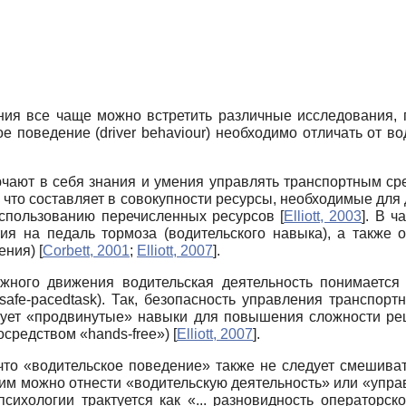
ния все чаще можно встретить различные исследования,
е поведение (driver behaviour) необходимо отличать от во
лючают в себя знания и умения управлять транспортным с
 что составляет в совокупности ресурсы, необходимые для
использованию перечисленных ресурсов
[
Elliott, 2003
]
. В ч
тия на педаль тормоза (водительского навыка), а также
дения)
[
Corbett, 2001
;
Elliott, 2007
]
.
жного движения водительская деятельность понимается
safe-pacedtask). Так, безопасность управления транспо
ьзует «продвинутые» навыки для повышения сложности р
осредством «hands-free»)
[
Elliott, 2007
]
.
что «водительское поведение» также не следует смешиват
ним можно отнести «водительскую деятельность» или «упр
сихологии трактуется как «... разновидность операторск