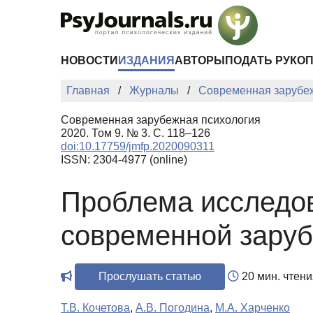
Перейти к основному содержанию
НОВОСТИ
ИЗДАНИЯ
АВТОРЫ
ПОДАТЬ РУКО
Главная
Журналы
Современная зарубе
Современная зарубежная психология
2020. Том 9. № 3. С. 118–126
doi:10.17759/jmfp.2020090311
ISSN: 2304-4977 (online)
Проблема исследов
современной заруб
Прослушать статью
20 мин. чтени
Т.В. Кочетова
,
А.В. Погодина
,
М.А. Харченко