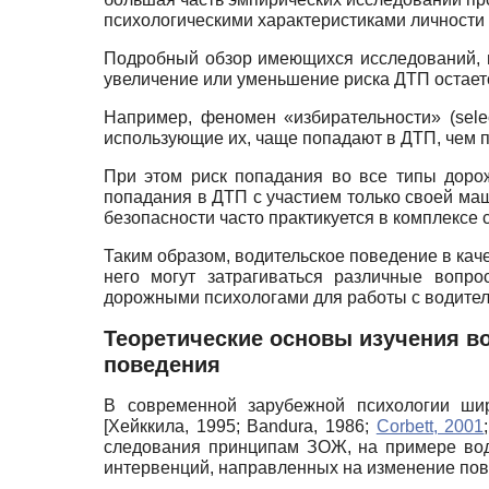
психологическими характеристиками личности
Подробный обзор имеющихся исследований, по
увеличение или уменьшение риска ДТП остае
Например, феномен «избирательности» (selec
использующие их, чаще попадают в ДТП, чем п
При этом риск попадания во все типы доро
попадания в ДТП с участием только своей маш
безопасности часто практикуется в комплекс
Таким образом, водительское поведение в каче
него могут затрагиваться различные вопро
дорожными психологами для работы с водител
Теоретические основы изучения в
поведения
В современной зарубежной психологии широ
[
Хейккила, 1995
;
Bandura, 1986
;
Corbett, 2001
следования принципам ЗОЖ, на примере вод
интервенций, направленных на изменение пов