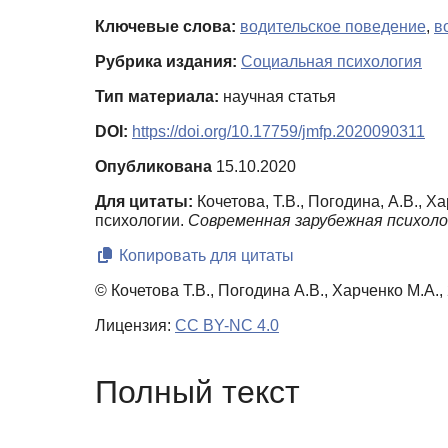
Ключевые слова:
водительское поведение
,
в
Рубрика издания:
Социальная психология
Тип материала:
научная статья
DOI:
https://doi.org/10.17759/jmfp.2020090311
Опубликована
15.10.2020
Для цитаты:
Кочетова, Т.В., Погодина, А.В.,
психологии.
Современная зарубежная психоло
Копировать для цитаты
© Кочетова Т.В., Погодина А.В., Харченко М.А.,
Лицензия:
CC BY-NC 4.0
Полный текст