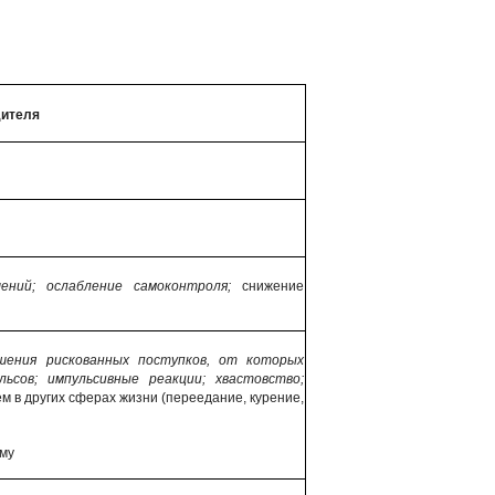
дителя
ений; ослабление самоконтроля;
снижение
шения рискованных поступков, от которых
ьсов; импульсивные реакции; хвастовство;
 в других сферах жизни (переедание, курение,
му