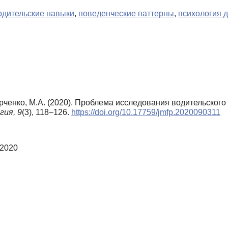
одительские навыки
,
поведенческие паттерны
,
психология 
 Харченко, М.А. (2020). Проблема исследования водительско
гия,
9
(3), 118–126.
https://doi.org/10.17759/jmfp.2020090311
 2020