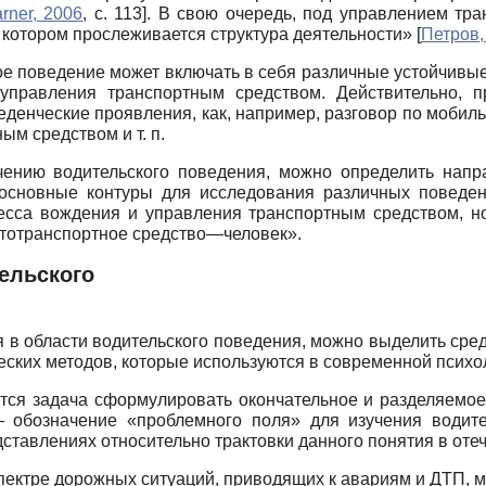
rner, 2006
, с. 113]
. В свою очередь, под управлением тра
 котором прослеживается структура деятельности»
[
Петров,
ое поведение может включать в себя различные устойчивы
правления транспортным средством. Действительно, п
еденческие проявления, как, например, разговор по моби
м средством и т. п.
ению водительского поведения, можно определить напра
ь основные контуры для исследования различных поведен
есса вождения и управления транспортным средством, но
втотранспортное средство—человек».
ельского
 области водительского поведения, можно выделить среди
ческих методов, которые используются в современной психо
вится задача сформулировать окончательное и разделяемо
— обозначение «проблемного поля» для изучения водител
ставлениях относительно трактовки данного понятия в оте
пектре дорожных ситуаций, приводящих к авариям и ДТП, м