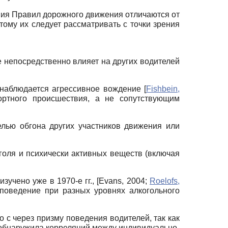
ния Правил дорожного движения отличаются от
ому их следует рассматривать с точки зрения
ое непосредственно влияет на других водителей
й наблюдается агрессивное вождение
[
Fishbein,
ортного происшествия, а не сопутствующим
целью обгона других участников движения или
оголя и психически активных веществ (включая
зучено уже в 1970-е гг.,
[
Evans, 2004
;
Roelofs,
поведение при разных уровнях алкогольного
 с через призму поведения водителей, так как
 обнаружила корреляций между индивидуально-