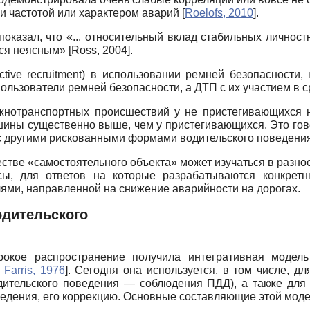
 и частотой или характером аварий
[
Roelofs, 2010
]
.
казал, что «... относительный вклад стабильных личност
тся неясным»
[
Ross, 2004
]
.
tive recruitment) в использовании ремней безопасности, 
ользователи ремней безопасности, а ДТП с их участием в 
жно­транспортных происшествий у не пристегивающихся 
ины существенно выше, чем у пристегивающихся. Это гово
е с другими рискованными формами водительского поведени
стве «самостоятельного объекта» может изучаться в разно
сы, для ответов на которые разрабатываются конкретн
ями, направленной на снижение аварийности на дорогах.
одительского
кое распространение получила интегративная модель в
;
Farris, 1976
]
. Сегодня она используется, в том числе, д
ительского поведения — соблюдения ПДД), а также для 
едения, его коррекцию. Основные составляющие этой мод