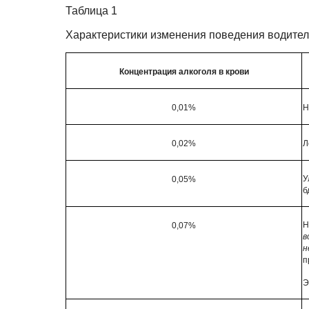
Таблица 1
Характеристики изменения поведения водител
Концентрация алкоголя в крови
0,01%
Н
0,02%
Л
У
0,05%
б
Н
0,07%
в
н
п
Э