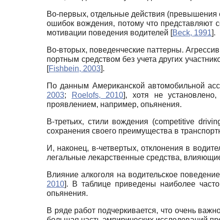
Во-первых, отдельные действия (превышения 
ошибок вождения, потому что представляют с
мотивации поведения водителей
[
Beck, 1991
]
.
Во-вторых, поведенческие паттерны. Агрессивн
портным средством без учета других участнико
[
Fishbein, 2003
]
.
По данным Американской автомобильной ассо
2003
;
Roelofs, 2010
]
, хотя не установлено
проявлением, например, опьянения.
В-третьих, стили вождения (сompetitive dri
сохранения своего преимущества в транспорт
И, наконец, в-четвертых, отклонения в водит
легальные лекарственные средства, влияющие
Влияние алкоголя на водительское поведение 
2010
]
. В таблице приведены наиболее част
опьянения.
В ряде работ подчеркивается, что очень важн
большая часть эмпирических исследований пр