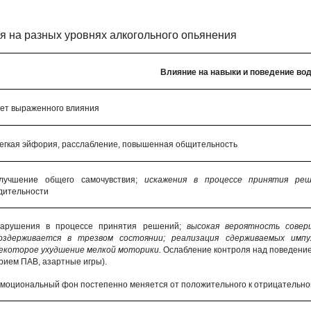
я на разных уровнях алкогольного опьянения
Влияние на навыки и поведение во
ет выраженного влияния
егкая эйфория, расслабление, повышенная общительность
лучшение общего самочувствия;
искажения в процессе принятия реш
дительности
арушения в процессе принятия решений;
высокая вероятность совер
оздерживается в трезвом состоянии; реализация сдерживаемых импул
екоторое ухудшение мелкой моторики.
Ослабление контроля над поведением
рием ПАВ, азартные игры).
моциональный фон постепенно меняется от положительного к отрицательно