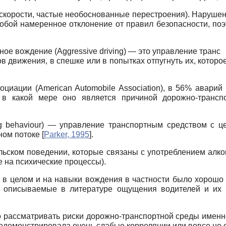
скорости, частые необоснованные перестроения). Наруше
обой намеренное отклонение от правил безопасности, поэт
ое вождение (Aggressive driving) — это управление транс­
в движения, в спешке или в попытках отпугнуть их, котор
циации (American Automobile Association), в 56% авари
, в какой мере оно является причиной дорожно-трансп
ving behaviour) — управление транспортным средством с 
ном потоке
[
Parker, 1995
]
.
ельском поведении, которые связаны с употреблением алк
 на психические процессы).
в целом и на навыки вождения в частности было хорошо и
о описываемые в литературе ощущения водителей и их 
о рассматривать риски дорожно-транспортной среды именно
одемонстрировала очень слабые корреляции или вовсе не