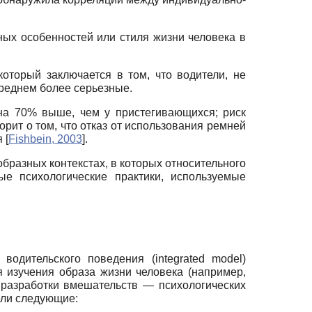
ных особенностей или стиля жизни человека в
который заключается в том, что водители, не
среднем более серьезные.
на 70% выше, чем у пристегивающихся; риск
рит о том, что отказ от использования ремней
я
[
Fishbein, 2003
]
.
образных контекстах, в которых относительного
ые психологические практики, используемые
одительского поведения (integrated model)
ля изучения образа жизни человека (например,
разработки вмешательств — психологических
ели следующие: