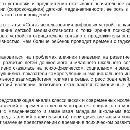
его установки и предпочтения оказывают значительное в
и (сопровождения) детской медиа-активности, ее роль в
 такого сопровождения.
на в статье «Связь использования цифровых устройств, ка
ение детской медиа-активности с точки зрения психо-ф
вых устройств отрицательно связано с продолжительност
тивностью. Чем больше ребенок проводит времени с гадж
тановиться на проблемах влияния пандемии на развитие
е развитие детей дошкольного и младшего школьного во
тивно сказалась на психо-физическом, социальном и эмо
худшились показатели саморегуляции и эмоционального ин
льного взаимодействия, климат в семье, стресс родителе
ствий изоляции позитивно сказываются гармоничные д
представляющая анализ классических и современных иссл
тавлений о времени в детском возрасте» опираясь на мн
я с младенческого и заканчивая младшим школьным во
представлений о длительности), периодические часы и лок
т значение представлений о времени в психическом развит