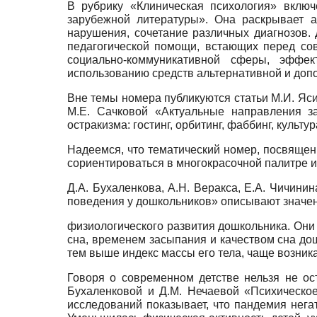
В рубрику «Клиническая психология» вклю
зарубежной литературы». Она раскрывает а
нарушения, сочетание различных диагнозов. 
педагогической помощи, встающих перед со
социально-коммуникативной сферы, эффе
использованию средств альтернативной и доп
Вне темы номера публикуются статьи М.И. Яси
М.Е. Сачковой «Актуальные направления з
остракизма: гостинг, орбитинг, фаббинг, куль
Надеемся, что тематический номер, посвящен
сориентироваться в многокрасочной палитре 
Д.А. Бухаленкова, А.Н. Веракса, Е.А. Чичини
поведения у дошкольников» описывают значени
физиологического развития дошкольника. Они
сна, временем засыпания и качеством сна дош
тем выше индекс массы его тела, чаще возни
Говоря о современном детстве нельзя не ос
Бухаленковой и Д.М. Нечаевой «Психическо
исследований показывает, что пандемия нега