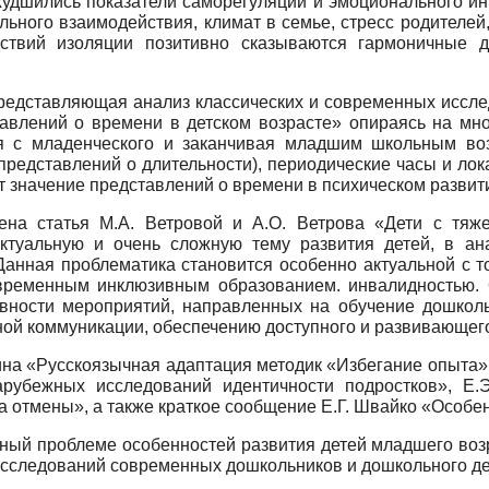
худшились показатели саморегуляции и эмоционального ин
льного взаимодействия, климат в семье, стресс родителе
ствий изоляции позитивно сказываются гармоничные д
представляющая анализ классических и современных иссл
тавлений о времени в детском возрасте» опираясь на мн
я с младенческого и заканчивая младшим школьным во
представлений о длительности), периодические часы и лок
т значение представлений о времени в психическом развит
чена статья М.А. Ветровой и А.О. Ветрова «Дети с тя
ктуальную и очень сложную тему развития детей, в а
Данная проблематика становится особенно актуальной с то
временным инклюзивным образованием. инвалидностью. 
вности мероприятий, направленных на обучение дошколь
ной коммуникации, обеспечению доступного и развивающег
на «Русскоязычная адаптация методик «Избегание опыта» 
арубежных исследований идентичности подростков», Е.
тура отмены», а также краткое сообщение Е.Г. Швайко «Особ
ный проблеме особенностей развития детей младшего возр
исследований современных дошкольников и дошкольного де