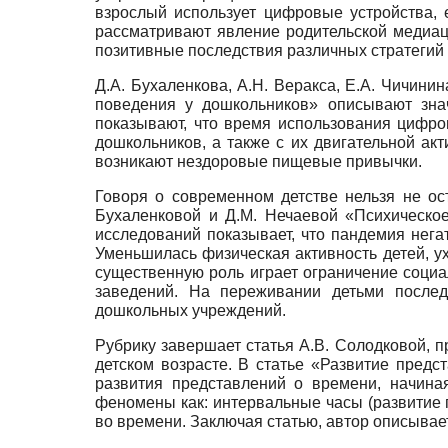
взрослый использует цифровые устройства, 
рассматривают явление родительской медиаци
позитивные последствия различных стратегий
Д.А. Бухаленкова, А.Н. Веракса, Е.А. Чичини
поведения у дошкольников» описывают знач
показывают, что время использования цифро
дошкольников, а также с их двигательной ак
возникают нездоровые пищевые привычки.
Говоря о современном детстве нельзя не ос
Бухаленковой и Д.М. Нечаевой «Психическо
исследований показывает, что пандемия нега
Уменьшилась физическая активность детей, у
существенную роль играет ограничение социа
заведений. На переживании детьми послед
дошкольных учреждений.
Рубрику завершает статья А.В. Солодковой, 
детском возрасте. В статье «Развитие предс
развития представлений о времени, начина
феномены как: интервальные часы (развитие 
во времени. Заключая статью, автор описывае