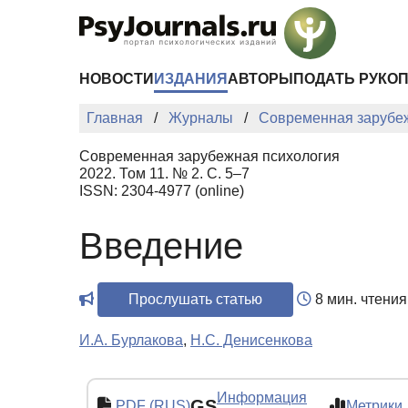
Перейти к основному содержанию
НОВОСТИ
ИЗДАНИЯ
АВТОРЫ
ПОДАТЬ РУКО
Главная
Журналы
Современная зарубе
Современная зарубежная психология
2022. Том 11. № 2. С. 5–7
ISSN: 2304-4977 (online)
Введение
Прослушать статью
8 мин. чтения
И.А. Бурлакова
,
Н.С. Денисенкова
Информация
GS
PDF (RUS)
Метрики