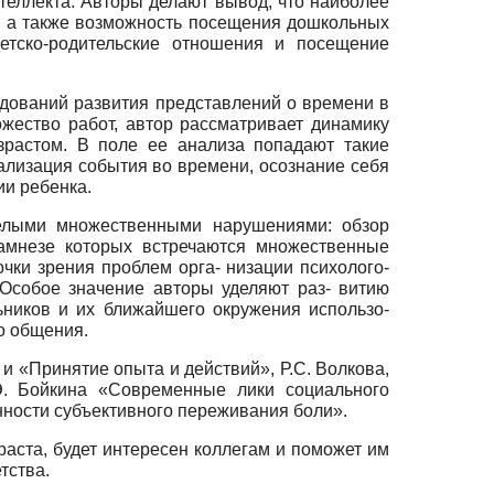
теллекта. Авторы делают вывод, что наиболее
й, а также возможность посещения дошкольных
етско-родительские отношения и посещение
едований развития представлений о времени в
ожество работ, автор рассматривает динамику
зрастом. В поле ее анализа попадают такие
ализация события во времени, осознание себя
ии ребенка.
желыми множественными нарушениями: обзор
намнезе которых встречаются множественные
чки зрения проблем орга- низации психолого-
Особое значение авторы уделяют раз- витию
ников и их ближайшего окружения использо-
о общения.
и «Принятие опыта и действий», Р.С. Волкова,
Э. Бойкина «Современные лики социального
енности субъективного переживания боли».
аста, будет интересен коллегам и поможет им
тства.