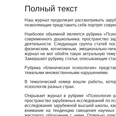
Полный текст
Наш журнал продолжает рассматривать заруб
позволяющие представить себе портрет совре
Наиболее объемной является рубрика «Псих
современного дошкольника: пространство за
деятельности. Следующая группа статей по
физическим, когнитивным, эмоционально-ли
журнал не мог обойти такую актуальную тему
Завершают рубрику, статьи, описывающие ста
Рубрика «Клиническая психология» предст
тяжелыми множественными нарушениями.
В тематический номер вошли работы, котор
психологов разных стран.
Открывает журнал в рубрике «Психология ра
пространство зарубежных исследований по пс
исследования зарубежной высшей школы, ка
внимание на тенденцию смещения научных и
жестокого обращения с ними. Отдельно опи