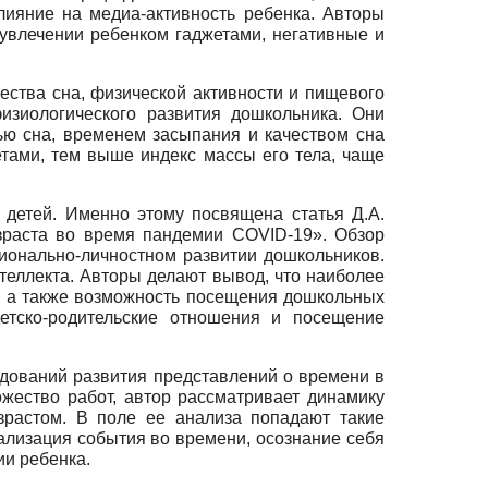
лияние на медиа-активность ребенка. Авторы
 увлечении ребенком гаджетами, негативные и
чества сна, физической активности и пищевого
изиологического развития дошкольника. Они
ью сна, временем засыпания и качеством сна
етами, тем выше индекс массы его тела, чаще
 детей. Именно этому посвящена статья Д.А.
зраста во время пандемии COVID-19». Обзор
ционально-личностном развитии дошкольников.
теллекта. Авторы делают вывод, что наиболее
й, а также возможность посещения дошкольных
етско-родительские отношения и посещение
едований развития представлений о времени в
ожество работ, автор рассматривает динамику
зрастом. В поле ее анализа попадают такие
ализация события во времени, осознание себя
ии ребенка.