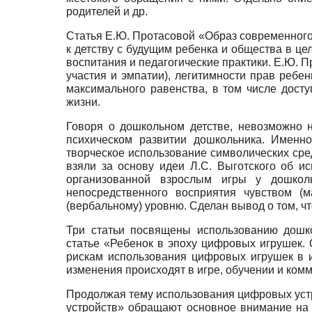
родителей и др.
Статья Е.Ю. Протасовой «Образ современного 
к детству с будущим ребенка и общества в це
воспитания и педагогические практики. Е.Ю. 
участия и эмпатии), легитимности прав ребе
максимального равенства, в том числе дост
жизни.
Говоря о дошкольном детстве, невозможно н
психическом развитии дошкольника. Именн
творческое использование символических сре
взяли за основу идеи Л.С. Выготского об и
организованной взрослым игры у дошколь
непосредственного восприятия чувством (м
(вербальному) уровню. Сделан вывод о том, 
Три статьи посвящены использованию дошко
статье «Ребенок в эпоху цифровых игрушек
рискам использования цифровых игрушек в и
изменения происходят в игре, обучении и ко
Продолжая тему использования цифровых устр
устройств» обращают основное внимание на 