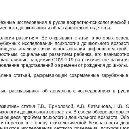
ежные исследования в русле возрастно-психологической п
менного дошкольника и образ дошкольного детства.
ология развития». Ее открывают статьи, в которых осве
рубежных исследований психологии дошкольного возраст
священа анализу связи использования цифровых устройст
чностным, социальным развитием ребенка, его взаимоотн
 как влияние пандемии COVID-19 на психическое развити
новление представлений о времени от рождения до школы.
авлена статьей, раскрывающей современные зарубежные
ые рассказывают об актуальных исследованиях в русл
звития» статья Т.В., Ермоловой, А.В. Литвинова, Н.В. С
ихологии дошкольного возраста». В своем обзоре авторы с
сающееся проблем психологии дошкольного возраста. Об
нтересов в сторону психологической безопасности дош
сываются исследования детского поведения, психофизиол