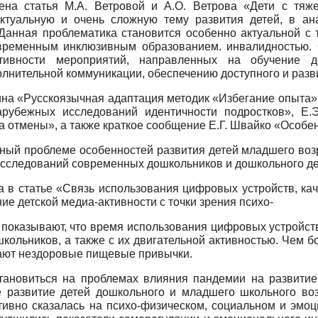
чена статья М.А. Ветровой и А.О. Ветрова «Дети с тя
ктуальную и очень сложную тему развития детей, в а
Данная проблематика становится особенно актуальной с 
временным инклюзивным образованием. инвалидностью. 
ктивности мероприятий, направленных на обучение 
олнительной коммуникации, обеспечению доступного и раз
на «Русскоязычная адаптация методик «Избегание опыта» 
арубежных исследований идентичности подростков», Е.
тура отмены», а также краткое сообщение Е.Г. Швайко «Особ
ный проблеме особенностей развития детей младшего возр
исследований современных дошкольников и дошкольного де
на в статье «Связь использования цифровых устройств, ка
е детской медиа-активности с точки зрения психо-
 показывают, что время использования цифровых устройст
кольников, а также с их двигательной активностью. Чем 
кают нездоровые пищевые привычки.
тановиться на проблемах влияния пандемии на развитие
е развитие детей дошкольного и младшего школьного во
тивно сказалась на психо-физическом, социальном и эмо