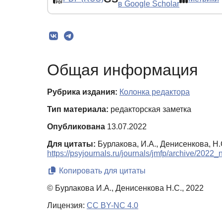
в Google Scholar
Общая информация
Рубрика издания:
Колонка редактора
Тип материала:
редакторская заметка
Опубликована
13.07.2022
Для цитаты:
Бурлакова, И.А., Денисенкова, Н.
https://psyjournals.ru/journals/jmfp/archive/202
Копировать для цитаты
© Бурлакова И.А., Денисенкова Н.С., 2022
Лицензия:
CC BY-NC 4.0