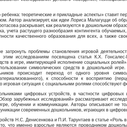
ребенка: теоретические и прикладные аспекты» ставит пе
лом. Автор анализирует, как идеи Лориса Малагуцци об о
Протасова раскрывает, как реализуются в дошкольном обра
нка, учета растущего разнообразия контингента обучаемых
упности качественного образования для всех, а также с
е затронуть проблемы становления игровой деятельност
о этим исследованиям посвящена статья К.X. Гонсале
дств в игре, имитирующей исполнение социальных ролей».
спользовании символических средств в дошкольной игре. 
ников происходит переход от одного уровня символ
атериализованного), к способности к восприятию (перц
что игровая ситуация с социальными ролями способствуют
льниками цифровых устройств, в частности цифровых 
. Обзор зарубежных исследований» рассматривают исслед
гре, обучении и коммуникации. Авторы описывают не толь
ммуникации современных дошкольников, играющих в цифров
ойств Н.С. Денисенкова и П.И. Тарунтаев в статье «Роль 
то, что именно взрослые являются проводником дошкольн