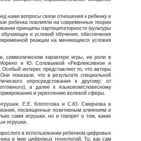
ред нами вопросы связи отношения к ребенку и
бразе ребенка повлияли на современные теории
зовании принципы партиципаторности (культуры
, обучающих и условий обучения, обеспечения
воевременной реакции на меняющиеся условия
и, символическом характере игры, ее роли в
с-Морено и Ю. Соловьевой «Рефлексивное и
 Особый интерес представляет то, что авторы
Они показали, что в результате специальной
ического опросредстования к другому: от
ептивного), а далее к языковом/словесному
 формированию и укреплению волевой сферы.
игрушек. Е.Е. Клопотова и С.Ю. Смирнова в
ования, посвященные позитивным влияниям и
ко сами игрушки, но и говорят о том, какие
ые игрушки.
взрослого в использовании ребенком цифровых
ика в мир цифровых технологий. То, как сам