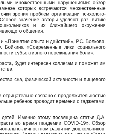
желыми множественными нарушениями: обзор
намнезе которых встречаются множественные
точки зрения проблем организации психолого-
Особое значение авторы уделяют раз- витию
дошкольников и их ближайшего окружения
вивающего общения.
и «Принятие опыта и действий», Р.С. Волкова,
Э. Бойкина «Современные лики социального
енности субъективного переживания боли».
аста, будет интересен коллегам и поможет им
тства.
чества сна, физической активности и пищевого
в отрицательно связано с продолжительностью
больше ребенок проводит времени с гаджетами,
 детей. Именно этому посвящена статья Д.А.
зраста во время пандемии COVID-19». Обзор
ционально-личностном развитии дошкольников.