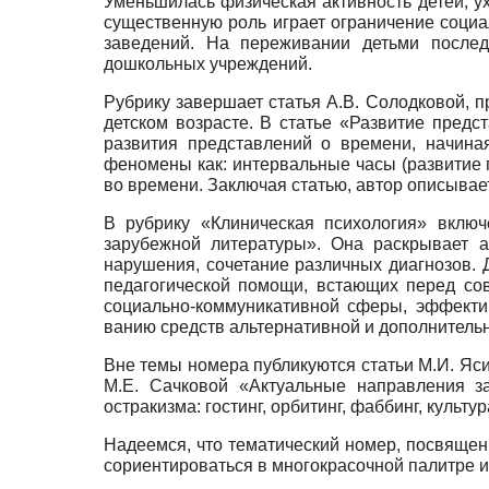
Уменьшилась физическая активность детей, у
существенную роль играет ограничение социа
заведений. На переживании детьми послед
дошкольных учреждений.
Рубрику завершает статья А.В. Солодковой, 
детском возрасте. В статье «Развитие предс
развития представлений о времени, начина
феномены как: интервальные часы (развитие 
во времени. Заключая статью, автор описывае
В рубрику «Клиническая психология» вклю
зарубежной литературы». Она раскрывает а
нарушения, сочетание различных диагнозов. 
педагогической помощи, встающих перед со
социально-коммуникативной сферы, эффекти
ванию средств альтернативной и дополнитель
Вне темы номера публикуются статьи М.И. Яси
М.Е. Сачковой «Актуальные направления з
остракизма: гостинг, орбитинг, фаббинг, куль
Надеемся, что тематический номер, посвящен
сориентироваться в многокрасочной палитре 