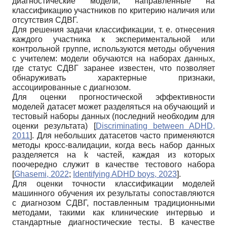
диагностические модели, направленные на
классификацию участников по критерию наличия или
отсутствия СДВГ.
Для решения задачи классификации, т. е. отнесения
каждого участника к экспериментальной или
контрольной группе, используются методы обучения
с учителем: модели обучаются на наборах данных,
где статус СДВГ заранее известен, что позволяет
обнаруживать характерные признаки,
ассоциированные с диагнозом.
Для оценки прогностической эффективности
моделей датасет может разделяться на обучающий и
тестовый наборы данных (последний необходим для
оценки результата)
[
Discriminating between ADHD,
2011
]
. Для небольших датасетов часто применяются
методы кросс-валидации, когда весь набор данных
разделяется на k частей, каждая из которых
поочередно служит в качестве тестового набора
[
Ghasemi, 2022
;
Identifying ADHD boys, 2023
]
.
Для оценки точности классификации моделей
машинного обучения их результаты сопоставляются
с диагнозом СДВГ, поставленным традиционными
методами, такими как клинические интервью и
стандартные диагностические тесты. В качестве