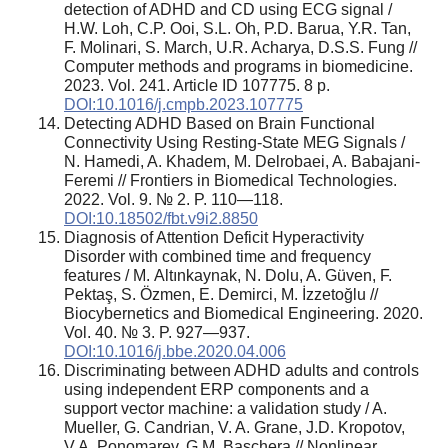
detection of ADHD and CD using ECG signal /
H.W. Loh, C.P. Ooi, S.L. Oh, P.D. Barua, Y.R. Tan,
F. Molinari, S. March, U.R. Acharya, D.S.S. Fung //
Computer methods and programs in biomedicine.
2023. Vol. 241. Article ID 107775. 8 p.
DOI:10.1016/j.cmpb.2023.107775
Detecting ADHD Based on Brain Functional
Connectivity Using Resting-State MEG Signals /
N. Hamedi, A. Khadem, M. Delrobaei, A. Babajani-
Feremi // Frontiers in Biomedical Technologies.
2022. Vol. 9. № 2. P. 110—118.
DOI:10.18502/fbt.v9i2.8850
Diagnosis of Attention Deficit Hyperactivity
Disorder with combined time and frequency
features / М. Altınkaynak, N. Dolu, A. Güven, F.
Pektaş, S. Özmen, E. Demirci, M. İzzetoğlu //
Biocybernetics and Biomedical Engineering. 2020.
Vol. 40. № 3. P. 927—937.
DOI:10.1016/j.bbe.2020.04.006
Discriminating between ADHD adults and controls
using independent ERP components and a
support vector machine: a validation study / A.
Mueller, G. Candrian, V. A. Grane, J.D. Kropotov,
V.A. Ponomarev, G.M. Baschera // Nonlinear