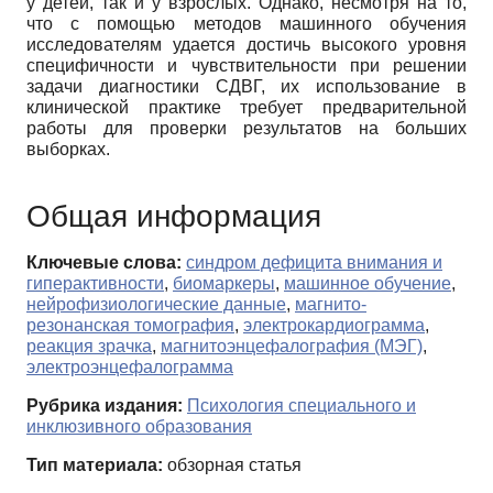
у детей, так и у взрослых. Однако, несмотря на то,
что с помощью методов машинного обучения
исследователям удается достичь высокого уровня
специфичности и чувствительности при решении
задачи диагностики СДВГ, их использование в
клинической практике требует предварительной
работы для проверки результатов на больших
выборках.
Общая информация
Ключевые слова:
синдром дефицита внимания и
гиперактивности
,
биомаркеры
,
машинное обучение
,
нейрофизиологические данные
,
магнито-
резонанская томография
,
электрокардиограмма
,
реакция зрачка
,
магнитоэнцефалография (МЭГ)
,
электроэнцефалограмма
Рубрика издания:
Психология специального и
инклюзивного образования
Тип материала:
обзорная статья