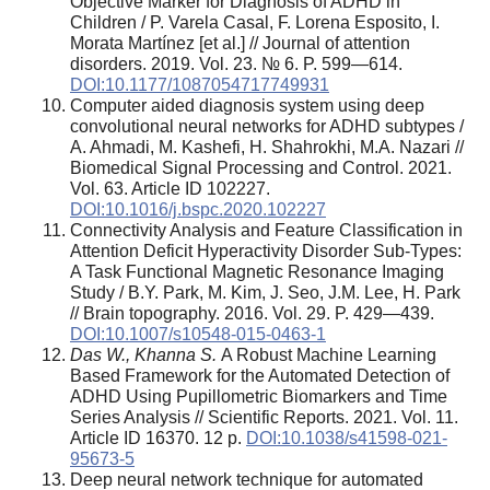
Objective Marker for Diagnosis of ADHD in
Children / P. Varela Casal, F. Lorena Esposito, I.
Morata Martínez [et al.] // Journal of attention
disorders. 2019. Vol. 23. № 6. P. 599—614.
DOI:10.1177/1087054717749931
Computer aided diagnosis system using deep
convolutional neural networks for ADHD subtypes /
A. Ahmadi, M. Kashefi, H. Shahrokhi, M.A. Nazari //
Biomedical Signal Processing and Control. 2021.
Vol. 63. Article ID 102227.
DOI:10.1016/j.bspc.2020.102227
Connectivity Analysis and Feature Classification in
Attention Deficit Hyperactivity Disorder Sub-Types:
A Task Functional Magnetic Resonance Imaging
Study / B.Y. Park, M. Kim, J. Seo, J.M. Lee, H. Park
// Brain topography. 2016. Vol. 29. P. 429—439.
DOI:10.1007/s10548-015-0463-1
Das W., Khanna S.
A Robust Machine Learning
Based Framework for the Automated Detection of
ADHD Using Pupillometric Biomarkers and Time
Series Analysis // Scientific Reports. 2021. Vol. 11.
Article ID 16370. 12 p.
DOI:10.1038/s41598-021-
95673-5
Deep neural network technique for automated