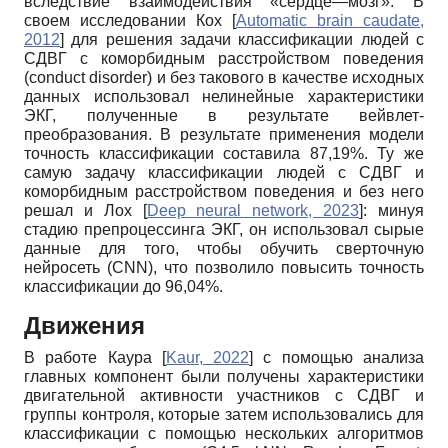
вследствие взаимодействия «сердце—мозг». В
своем исследовании Кох
[
Automatic brain caudate,
2012
]
для решения задачи классификации людей с
СДВГ c коморбидным расстройством поведения
(conduct disorder) и без такового в качестве исходных
данных использовал нелинейные характеристики
ЭКГ, полученные в результате вейвлет-
преобразования. В результате применения модели
точность классификации составила 87,19%. Ту же
самую задачу классификации людей с СДВГ и
коморбидным расстройством поведения и без него
решал и Лох
[
Deep neural network, 2023
]
: минуя
стадию препроцессинга ЭКГ, он использовал сырые
данные для того, чтобы обучить сверточную
нейросеть (CNN), что позволило повысить точность
классификации до 96,04%.
Движения
В работе Каура
[
Kaur, 2022
]
с помощью анализа
главных компонент были получены характеристики
двигательной активности участников с СДВГ и
группы контроля, которые затем использовались для
классификации с помощью нескольких алгоритмов