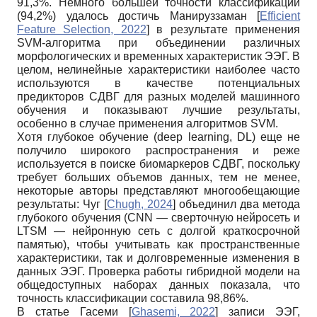
91,3%. Немного большей точности классификации
(94,2%) удалось достичь Манируззаман
[
Efficient
Feature Selection, 2022
]
в результате применения
SVM-алгоритма при объединении различных
морфологических и временных характеристик ЭЭГ. В
целом, нелинейные характеристики наиболее часто
используются в качестве потенциальных
предикторов СДВГ для разных моделей машинного
обучения и показывают лучшие результаты,
особенно в случае применения алгоритмов SVM.
Хотя глубокое обучение (deep learning, DL) еще не
получило широкого распространения и реже
используется в поиске биомаркеров СДВГ, поскольку
требует больших объемов данных, тем не менее,
некоторые авторы представляют многообещающие
результаты: Чуг
[
Chugh, 2024
]
объединил два метода
глубокого обучения (CNN — сверточную нейросеть и
LTSM — нейронную сеть с долгой краткосрочной
памятью), чтобы учитывать как пространственные
характеристики, так и долговременные изменения в
данных ЭЭГ. Проверка работы гибридной модели на
общедоступных наборах данных показала, что
точность классификации составила 98,86%.
В статье Гасеми
[
Ghasemi, 2022
]
записи ЭЭГ,