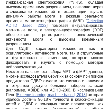
Инфракрасная спектроскопия (fNIRS), обладая
высоким временн
ы
м разрешением, позволяет через
отслеживание изменений в оксигенации изучать
динамику работы мозга в режиме реального
времени, магнитоэнцефалография (МЭГ)
[
Detecting
ADHD Based, 2022
]
помогает визуализировать
магнитные поля, а электроэнцефалография (ЭЭГ)
обеспечивает регистрацию электрической
активности мозга с высоким временн
ы
м
разрешением.
Для СДВГ характерны изменения как в
осцилляторной активности мозга, так и структурные
и функциональные изменения, которые можно
фиксировать и изучать с помощью методов
нейровизуализации.
Несмотря на сложность сбора МРТ- и фМРТ-данных,
многие исследователи берут их за основу при поиске
предикторов СДВГ: отчасти это связано с наличием
в открытом доступе больших наборов записей
(например, ABIDE или ADHD-200). В исследовании
Пенг
[
Extreme learning machine-based, 2013
]
авторам
удалось достичь 90,18% точности в классификации
детей с СДВГ с помощью таких предикторов, как
индекс складчатости (извилистости) и объем