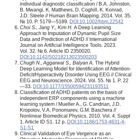
individual diagnostic classification / B.A. Johnston,
B. Mwangi, K. Matthews, D. Coghill, K. Konrad,
J.D. Steele // Human Brain Mapping. 2014. Vol. 35.
№ 10. P. 5179—5189.
DOI:10.1002/hbm.22542
Choi S., Jang Y., Kim H.
A Deep Learning
Approach to Imputation of Dynamic Pupil Size
Data and Prediction of ADHD // International
Journal on Artificial Intelligence Tools. 2023.
Vol. 32. № 6. Article ID 2350020.
DOI:10.1142/S0218213023500203
Chugh N., Aggarwal S., Balyan A.
The Hybrid
Deep Learning Model for Identification of Attention-
Deficit/Hyperactivity Disorder Using EEG // Clinical
EEG and Neuroscience. 2024. Vol. 55. № 1. P. 22
—33.
DOI:10.1177/15500594231193511
Classification of ADHD patients on the basis of
independent ERP components using a machine
learning system / Mueller A., G. Candrian, J.D.
Kropotov, V.A. Ponomarev, G.M. Baschera //
Nonlinear Biomedical Physics. 2010. Vol. 4. Suppl
1. Article ID S1. 12 p.
DOI:10.1186/1753-4631-4-
S1-S1
Clinical Validation of Eye Vergence as an