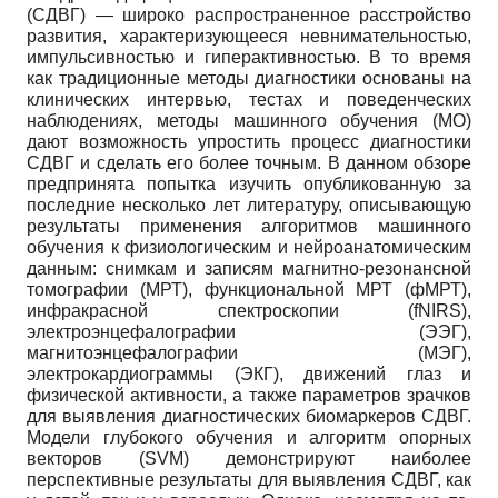
(СДВГ) — широко распространенное расстройство
развития, характеризующееся невнимательностью,
импульсивностью и гиперактивностью. В то время
как традиционные методы диагностики основаны на
клинических интервью, тестах и поведенческих
наблюдениях, методы машинного обучения (МО)
дают возможность упростить процесс диагностики
СДВГ и сделать его более точным. В данном обзоре
предпринята попытка изучить опубликованную за
последние несколько лет литературу, описывающую
результаты применения алгоритмов машинного
обучения к физиологическим и нейроанатомическим
данным: снимкам и записям магнитно-резонансной
томографии (МРТ), функциональной МРТ (фМРТ),
инфракрасной спектроскопии (fNIRS),
электроэнцефалографии (ЭЭГ),
магнитоэнцефалографии (МЭГ),
электрокардиограммы (ЭКГ), движений глаз и
физической активности, а также параметров зрачков
для выявления диагностических биомаркеров СДВГ.
Модели глубокого обучения и алгоритм опорных
векторов (SVM) демонстрируют наиболее
перспективные результаты для выявления СДВГ, как