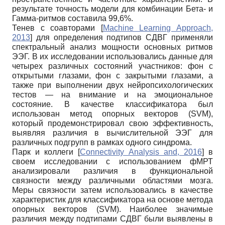
результате точность модели для комбинации Бета- и
Гамма-ритмов составила 99,6%.
Тенев с соавторами
[
Machine Learning Approach,
2013
]
для определения подтипов СДВГ применяли
спектральный анализ мощности основных ритмов
ЭЭГ. В их исследовании использовались данные для
четырех различных состояний участников: фон с
открытыми глазами, фон с закрытыми глазами, а
также при выполнении двух нейропсихологических
тестов — на внимание и на эмоциональное
состояние. В качестве классификатора был
использован метод опорных векторов (SVM),
который продемонстрировал свою эффективность,
выявляя различия в вычислительной ЭЭГ для
различных подгрупп в рамках одного синдрома.
Парк и коллеги
[
Connectivity Analysis and, 2016
]
в
своем исследовании с использованием фМРТ
анализировали различия в функциональной
связности между различными областями мозга.
Меры связности затем использовались в качестве
характеристик для классификатора на основе метода
опорных векторов (SVM). Наиболее значимые
различия между подтипами СДВГ были выявлены в