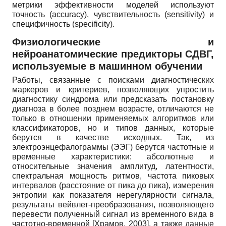
метрики эффективности моделей используют
точность (accuracy), чувствительность (sensitivity) и
специфичность (specificity).
Физиологические и
нейроанатомические предикторы СДВГ,
используемые в машинном обучении
Работы, связанные с поисками диагностических
маркеров и критериев, позволяющих упростить
диагностику синдрома или предсказать постановку
диагноза в более позднем возрасте, отличаются не
только в отношении применяемых алгоритмов или
классификаторов, но и типов данных, которые
берутся в качестве исходных. Так, из
электроэнцефалограммы (ЭЭГ) берутся частотные и
временные характеристики: абсолютные и
относительные значения амплитуд, латентности,
спектральная мощность ритмов, частота пиковых
интервалов (расстояние от пика до пика), измерения
энтропии как показателя нерегулярности сигнала,
результаты вейвлет-преобразования, позволяющего
перевести полученный сигнал из временного вида в
частотно-временной
[
Храмов, 2003
]
, а также данные