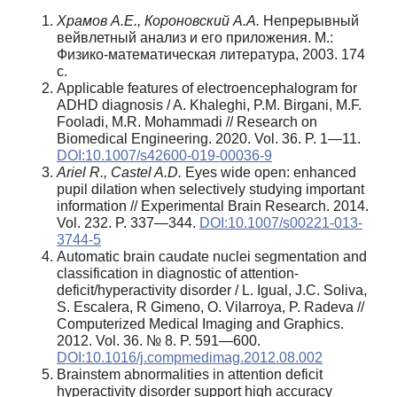
Храмов А.Е., Короновский А.А.
Непрерывный
вейвлетный анализ и его приложения. М.:
Физико-математическая литература, 2003. 174
c.
Applicable features of electroencephalogram for
ADHD diagnosis / A. Khaleghi, P.M. Birgani, M.F.
Fooladi, M.R. Mohammadi // Research on
Biomedical Engineering. 2020. Vol. 36. P. 1—11.
DOI:10.1007/s42600-019-00036-9
Ariel R., Castel A.D.
Eyes wide open: enhanced
pupil dilation when selectively studying important
information // Experimental Brain Research. 2014.
Vol. 232. P. 337—344.
DOI:10.1007/s00221-013-
3744-5
Automatic brain caudate nuclei segmentation and
classification in diagnostic of attention-
deficit/hyperactivity disorder / L. Igual, J.C. Soliva,
S. Escalera, R Gimeno, O. Vilarroya, P. Radeva //
Computerized Medical Imaging and Graphics.
2012. Vol. 36. № 8. P. 591—600.
DOI:10.1016/j.compmedimag.2012.08.002
Brainstem abnormalities in attention deficit
hyperactivity disorder support high accuracy