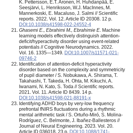
K. Pettersson, E.T. Aronen, H. Huhdanpää, E.
Seesjärvi, L. Henriksson, W.J. MacInnes, M.
Mannerkoski, E. Macaluso, J. Salmi // Scientific
reports. 2022. Vol. 12. Article ID 20308. 12 p.
DOI:10.1038/s41598-022-24552-4
Ghasemi E., Ebrahimi M., Ebrahimie E.
Machine
learning models effectively distinguish attention-
deficit/hyperactivity disorder using event-related
potentials // Cognitive Neurodynamics. 2022.
Vol. 16. 1335—1349.
DOI:10.1007/s11571-021-
09746-2
Identification of attention-deficit hyperactivity
disorder based on the complexity and symmetricity
of pupil diameter / S. Nobukawa, A. Shirama, T.
Takahashi, T. Takeda, H. Ohta, M. Kikuchi, A.
Iwanami, N. Kato, S. Toda // Scientific reports.
2021. Vol. 11. Article ID 8439. 14 p.
DOI:10.1038/s41598-021-88191-x
Identifying ADHD boys by very-low frequency
prefrontal fNIRS fluctuations during a rhythmic
mental arithmetic task / S. Ortuño-Miró, S. Molina-
Rodríguez, C. Belmonte, J. Ibañez-Ballesteros //
Journal of Neural Engineering. 2023. Vol. 20.
Article ID 036018. 23 p.
DOI:10.1088/1741-