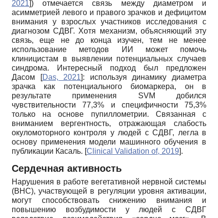
2021
]
) отмечается связь между диаметром и
асимметрией левого и правого зрачков и дефицитом
внимания у взрослых участников исследования с
диагнозом СДВГ. Хотя механизм, объясняющий эту
связь, еще не до конца изучен, тем не менее
использование методов ИИ может помочь
клиницистам в выявлении потенциальных случаев
синдрома. Интересный подход был предложен
Дасом
[
Das, 2021
]
: используя динамику диаметра
зрачка как потенциального биомаркера, он в
результате применения SVM добился
чувствительности 77,3% и специфичности 75,3%
только на основе пупиллометрии. Связанная с
вниманием вергентность, отражающая слабость
окуломоторного контроля у людей с СДВГ, легла в
основу применения модели машинного обучения в
публикации Касаль.
[
Clinical Validation of, 2019
]
.
Сердечная активность
Нарушения в работе вегетативной нервной системы
(ВНС), участвующей в регуляции уровня активации,
могут способствовать снижению внимания и
повышению возбудимости у людей с СДВГ