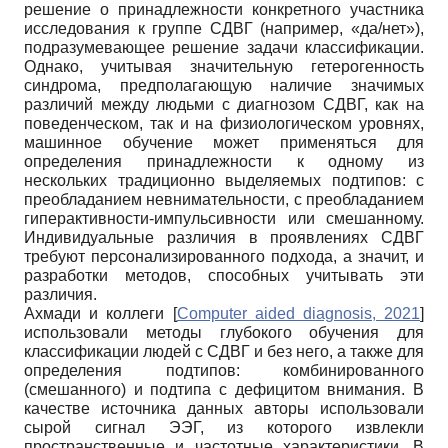
решение о принадлежности конкретного участника
исследования к группе СДВГ (например, «да/нет»),
подразумевающее решение задачи классификации.
Однако, учитывая значительную гетерогенность
синдрома, предполагающую наличие значимых
различий между людьми с диагнозом СДВГ, как на
поведенческом, так и на физиологическом уровнях,
машинное обучение может применяться для
определения принадлежности к одному из
нескольких традиционно выделяемых подтипов: с
преобладанием невнимательности, с преобладанием
гиперактивности-импульсивности или смешанному.
Индивидуальные различия в проявлениях СДВГ
требуют персонализированного подхода, а значит, и
разработки методов, способных учитывать эти
различия.
Ахмади и коллеги
[
Computer aided diagnosis, 2021
]
использовали методы глубокого обучения для
классификации людей с СДВГ и без него, а также для
определения подтипов: комбинированного
(смешанного) и подтипа с дефицитом внимания. В
качестве источника данных авторы использовали
сырой сигнал ЭЭГ, из которого извлекли
пространственные и частотные характеристики. В