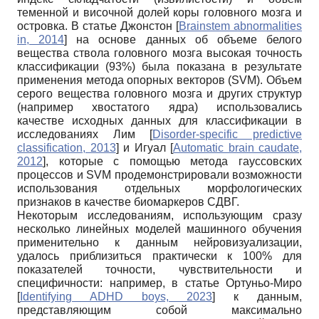
теменной и височной долей коры головного мозга и
островка. В статье Джонстон
[
Brainstem abnormalities
in, 2014
]
на основе данных об объеме белого
вещества ствола головного мозга высокая точность
классификации (93%) была показана в результате
применения метода опорных векторов (SVM). Объем
серого вещества головного мозга и других структур
(например хвостатого ядра) использовались
качестве исходных данных для классификации в
исследованиях Лим
[
Disorder-specific predictive
classification, 2013
]
и Игуал
[
Automatic brain caudate,
2012
]
, которые с помощью метода гауссовских
процессов и SVM продемонстрировали возможности
использования отдельных морфологических
признаков в качестве биомаркеров СДВГ.
Некоторым исследованиям, использующим сразу
несколько линейных моделей машинного обучения
применительно к данным нейровизуализации,
удалось приблизиться практически к 100% для
показателей точности, чувствительности и
специфичности: например, в статье Ортуньо-Миро
[
Identifying ADHD boys, 2023
]
к данным,
представляющим собой максимально