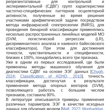
репрезентативные для контрольной и
экспериментальной (СДВГ) групп характеристики
частотно-специфических паттернов осциляторной
активности, полученные во время решения
участниками арифметической задачи посредством
метода инфракрасной спектроскопии (fNIRS), для
проведения бинарной классификации применялись
несколько распространенных линейных моделей МО
(SVM, логистической регрессии (LR),
дискриминантного анализа и наивного байесовского
классификатора). При этом для достижения
точности, чувствительности и специфичности,
близких к 100%, понадобились всего три признака.
Уже в одном из первых исследований, где были
применены методы машинного обучения для
диагностики СДВГ на основе ЭЭГ данных
[
Chugh,
2024
;
Classification of ADHD, 2010
]
, точность
классификации, достигнутая в результате
применения метода опорных векторов (SVM),
позволяющего работать с большим числом
признаков, составила 90%.
В литературе описываются примеры применения
различных параметров ЭЭГ в качестве исходных
данных для обучения модели
[
Mafi, 2022
;
Moghaddari,