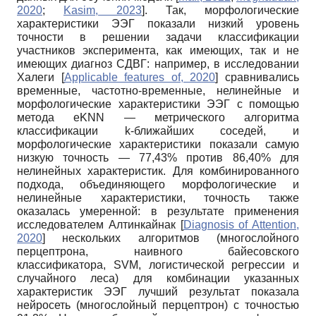
2020
;
Kasim, 2023
]
. Так, морфологические
характеристики ЭЭГ показали низкий уровень
точности в решении задачи классификации
участников эксперимента, как имеющих, так и не
имеющих диагноз СДВГ: например, в исследовании
Халеги
[
Applicable features of, 2020
]
сравнивались
временные, частотно-временные, нелинейные и
морфологические характеристики ЭЭГ с помощью
метода eKNN — метрического алгоритма
классификации k-ближайших соседей, и
морфологические характеристики показали самую
низкую точность — 77,43% против 86,40% для
нелинейных характеристик. Для комбинированного
подхода, объединяющего морфологические и
нелинейные характеристики, точность также
оказалась умеренной: в результате применения
исследователем Алтинкайнак
[
Diagnosis of Attention,
2020
]
нескольких алгоритмов (многослойного
перцептрона, наивного байесовского
классификатора, SVM, логистической регрессии и
случайного леса) для комбинации указанных
характеристик ЭЭГ лучший результат показала
нейросеть (многослойный перцептрон) с точностью