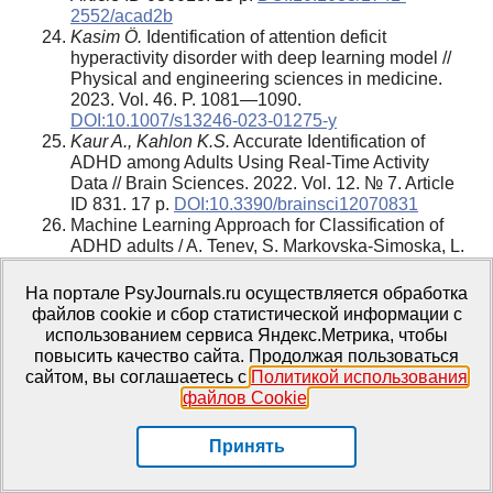
2552/acad2b
Kasim Ö.
Identification of attention deficit
hyperactivity disorder with deep learning model //
Physical and engineering sciences in medicine.
2023. Vol. 46. P. 1081—1090.
DOI:10.1007/s13246-023-01275-y
Kaur A., Kahlon K.S.
Accurate Identification of
ADHD among Adults Using Real-Time Activity
Data // Brain Sciences. 2022. Vol. 12. № 7. Article
ID 831. 17 p.
DOI:10.3390/brainsci12070831
Machine Learning Approach for Classification of
ADHD adults / A. Tenev, S. Markovska-Simoska, L.
Kocarev, J. Pop-Jordanov, A. Müller, G. Candrian //
International journal of psychophysiology. 2013.
На портале PsyJournals.ru осуществляется обработка
Vol. 93. № 1. P. 162—166.
файлов cookie и сбор статистической информации с
DOI:10.1016/j.ijpsycho.2013.01.008
использованием сервиса Яндекс.Метрика, чтобы
Mafi M., Radfar S.
High Dimensional
повысить качество сайта. Продолжая пользоваться
Convolutional Neural Network for EEG
сайтом, вы соглашаетесь с
Политикой использования
Connectivity-Based Diagnosis of ADHD // Journal
файлов Cookie
.
of biomedical physics & engineering. 2022.
Vol. 12(6). P. 645—654.
Принять
DOI:10.31661/jbpe.v0i0.2108-1380
Moghaddari M., Lighvan M.Z., Danishvar S.