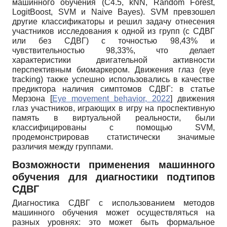
машинного обучения (C4.5, kNN, Random Forest,
LogitBoost, SVM и Naive Bayes). SVM превзошел
другие классификаторы и решил задачу отнесения
участников исследования к одной из групп (с СДВГ
или без СДВГ) с точностью 98,43% и
чувствительностью 98,33%, что делает
характеристики двигательной активности
перспективным биомаркером. Движения глаз (eye
tracking) также успешно использовались в качестве
предиктора наличия симптомов СДВГ: в статье
Мерзона
[
Eye movement behavior, 2022
]
движения
глаз участников, играющих в игру на проспективную
память в виртуальной реальности, были
классифицированы с помощью SVM,
продемонстрировав статистически значимые
различия между группами.
Возможности применения машинного
обучения для диагностики подтипов
СДВГ
Диагностика СДВГ с использованием методов
машинного обучения может осуществляться на
разных уровнях: это может быть формальное