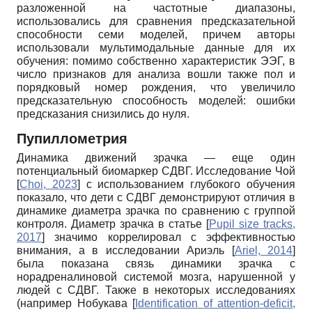
разложенной на частотные диапазоны,
использовались для сравнения предсказательной
способности семи моделей, причем авторы
использовали мультимодальные данные для их
обучения: помимо собственно характеристик ЭЭГ, в
число признаков для анализа вошли также пол и
порядковый номер рождения, что увеличило
предсказательную способность моделей: ошибки
предсказания снизились до нуля.
Пупиллометрия
Динамика движений зрачка — еще один
потенциальный биомаркер СДВГ. Исследование Чой
[
Choi, 2023
]
с использованием глубокого обучения
показало, что дети с СДВГ демонстрируют отличия в
динамике диаметра зрачка по сравнению с группой
контроля. Диаметр зрачка в статье
[
Pupil size tracks,
2017
]
значимо коррелировал с эффективностью
внимания, а в исследовании Ариэль
[
Ariel, 2014
]
была показана связь динамики зрачка с
норадреналиновой системой мозга, нарушенной у
людей с СДВГ. Также в некоторых исследованиях
(например Нобукава
[
Identification of attention-deficit,