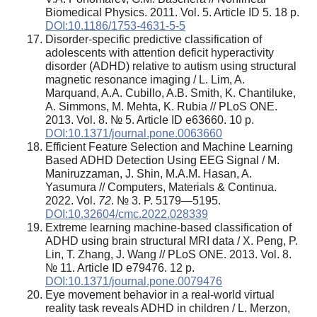
Biomedical Physics. 2011. Vol. 5. Article ID 5. 18 p.
DOI:10.1186/1753-4631-5-5
Disorder-specific predictive classification of
adolescents with attention deficit hyperactivity
disorder (ADHD) relative to autism using structural
magnetic resonance imaging / L. Lim, A.
Marquand, A.A. Cubillo, A.B. Smith, K. Chantiluke,
A. Simmons, M. Mehta, K. Rubia // PLoS ONE.
2013. Vol. 8. № 5. Article ID e63660. 10 p.
DOI:10.1371/journal.pone.0063660
Efficient Feature Selection and Machine Learning
Based ADHD Detection Using EEG Signal / M.
Maniruzzaman, J. Shin, M.A.M. Hasan, A.
Yasumura // Computers, Materials & Continua.
2022. Vol.
72
. № 3. P. 5179—5195.
DOI:10.32604/cmc.2022.028339
Extreme learning machine-based classification of
ADHD using brain structural MRI data / X. Peng, P.
Lin, T. Zhang, J. Wang // PLoS ONE. 2013. Vol. 8.
№ 11. Article ID e79476. 12 p.
DOI:10.1371/journal.pone.0079476
Eye movement behavior in a real-world virtual
reality task reveals ADHD in children / L. Merzon,