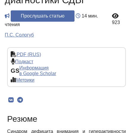
диагностики СДВГ
Прослушать статью
14 мин.
923
чтения
П.С. Сологуб
PDF (RUS)
Подкаст
Информация
GS
в Google Scholar
Метрики
Резюме
Синдром дефицита внимания и гиперактивности