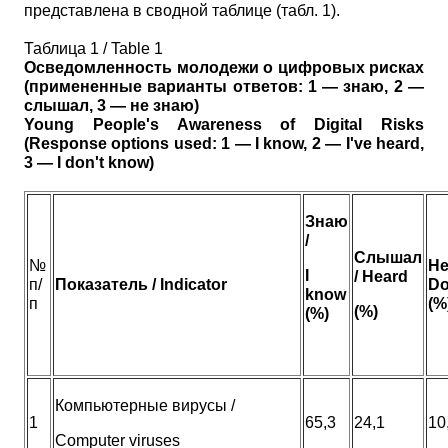
представлена в сводной таблице (табл. 1).
Таблица 1 / Table 1
Осведомленность молодежи о цифровых рисках
(примененные варианты ответов: 1 — знаю, 2 —
слышал, 3 — не знаю)
Young People's Awareness of Digital Risks
(Response options used: 1 — I know, 2 — I've heard,
3 — I don't know)
Знаю
/
Слышал
№
Н
I
/ Heard
п/
Показатель / Indicator
Do
know
п
(%
(%)
(%)
Компьютерные вирусы /
1
65,3
24,1
10
Computer viruses