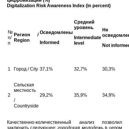
цифровизации (%)
Digitalization Risk Awareness Index (in percent)
Средний
уровень
Не
№
Осведомлены
Регион /
осведомле
п/
Intermediate
Region
Informed
п
level
Not informe
1
Город / City
37,1%
32,7%
30,3%
Сельская
местность
2
29,2%
35,9%
34,9%
/
Countryside
Качественно-количественный анализ позволил
заключить следующее:
городская молодежь
в целом