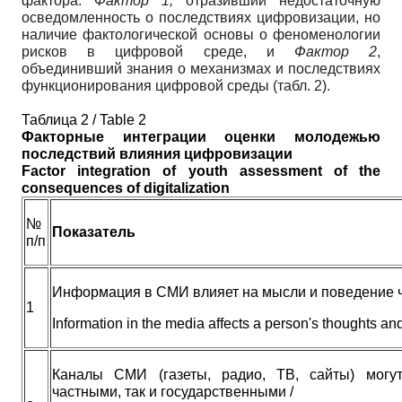
фактора:
Фактор 1,
отразивший недостаточную
осведомленность о последствиях цифровизации, но
наличие фактологической основы о феноменологии
рисков в цифровой среде, и
Фактор 2
,
объединивший знания о механизмах и последствиях
функционирования цифровой среды (табл.
2).
Таблица
2 / Table 2
Факторные
интеграции
оценки
молодежью
последствий
влияния
цифровизации
Factor integration of youth assessment of the
consequences of digitalization
№
Показатель
п/п
Информация в СМИ влияет на мысли и поведение ч
1
Information in the media affects a person's thoughts an
Каналы СМИ (газеты, радио, ТВ, сайты) могу
частными, так и государственными /