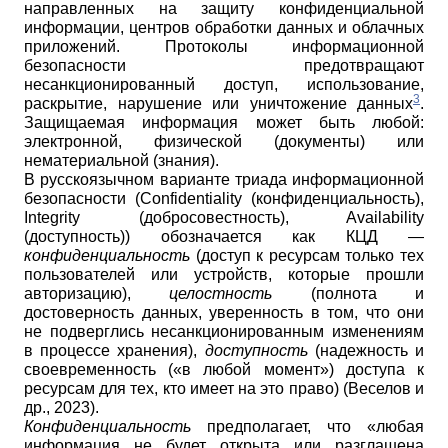
направленных на защиту конфиденциальной
информации, центров обработки данных и облачных
приложений. Протоколы информационной
безопасности предотвращают
несанкционированный доступ, использование,
3
раскрытие, нарушение или уничтожение данных
.
Защищаемая информация может быть любой:
электронной, физической (документы) или
нематериальной (знания).
В русскоязычном варианте триада информационной
безопасности
(Confidentiality (конфиденциальность),
Integrity (добросовестность), Availability
(доступность)) обозначается как КЦД —
конфиденциальность
(доступ к ресурсам только тех
пользователей или устройств, которые прошли
авторизацию),
целостность
(полнота и
достоверность данных, уверенность в том, что они
не подверглись несанкционированным изменениям
в процессе хранения),
доступность
(надежность и
своевременность («в любой момент») доступа к
ресурсам для тех, кто имеет на это право) (Веселов и
др., 2023).
Конфиденциальность
предполагает, что «любая
информация не будет открыта или разглашена