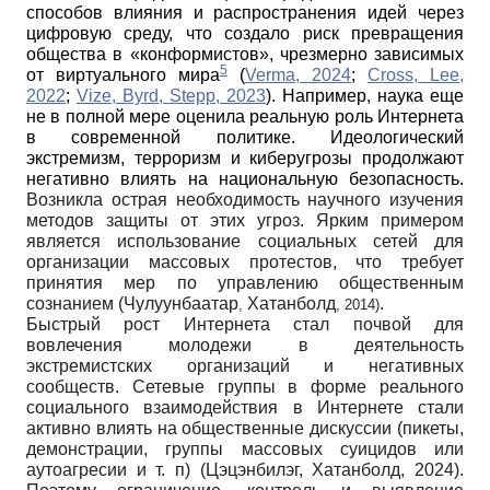
способов влияния и распространения идей через
цифровую среду, что создало риск превращения
общества в «конформистов», чрезмерно зависимых
5
от виртуального мира
(
Verma, 2024
;
Cross, Lee,
2022
;
Vize, Byrd, Stepp, 2023
). Например, наука еще
не в полной мере оценила реальную роль Интернета
в современной политике. Идеологический
экстремизм, терроризм и киберугрозы продолжают
негативно влиять на национальную безопасность.
Возникла острая необходимость научного изучения
методов защиты от этих угроз. Ярким примером
является использование социальных сетей для
организации массовых протестов, что требует
принятия мер по управлению общественным
сознанием (Чулуунбаатар
Хатанболд
.
,
, 2014)
Быстрый рост Интернета стал почвой для
вовлечения молодежи в деятельность
экстремистских организаций и негативных
сообществ. Сетевые группы в форме реального
социального взаимодействия в Интернете стали
активно влиять на общественные дискуссии (пикеты,
демонстрации, группы массовых суицидов или
аутоагресии и т. п) (Цэцэнбилэг, Хатанболд, 2024).