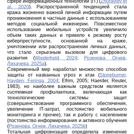
сфере информационных технологий (IT) (
Zhuravlov et
al., 2020
). Распространенной тенденцией стала
кража жизненно важной личной информации путем
проникновения в частные данные с использованием
методов социальной инженерии. Повсеместное
использование мобильных устройств увеличило
объем таких данных и привело к резкому росту
киберпреступности, основанной на краже,
уничтожении или распространении личных данных,
что стало серьезным вызовом для цифрового
развития (
Wiederhold, 2024
;
Розенова, Огнев,
Лихачева, 2025a
).
Современный мир наработал множество способов
защиты от названных угроз и атак (
Stoneburner,
Hayden, Feringa, 2004
; Efrim, 2005; Haerder, Reuter,
1983), но наиболее важным средством является
системная
профилактика
, включающая как
технологические системы защит
(совершенствование программного обеспечения,
увеличение IT-затрат, постоянство мобильного
мониторинга и прочее), так и работу с населением
(постоянство информирования и активного обучения
(
Розенова, Огнев, Лихачева, 2025b
)
Тотальная цифровизация определила изменение