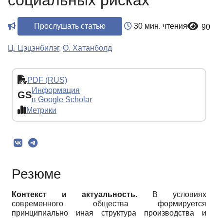
социальных рисках
Прослушать статью
30 мин. чтения
90
Ц. Цэцэнбилэг
,
О. Хатанболд
PDF (RUS)
Информация
GS
в Google Scholar
Метрики
Резюме
Контекст и актуальность
. В условиях
современного общества формируется
принципиально иная структура производства и