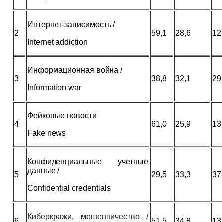
Интернет-зависимость /
2
59,1
28,6
12
Internet addiction
Информационная война /
3
38,8
32,1
29
Information war
Фейковые новости
4
61,0
25,9
13
Fake news
Конфиденциальные учетные
данные /
5
29,5
33,3
37
Confidential credentials
Киберкражи, мошенничество /
6
51,5
34,8
13