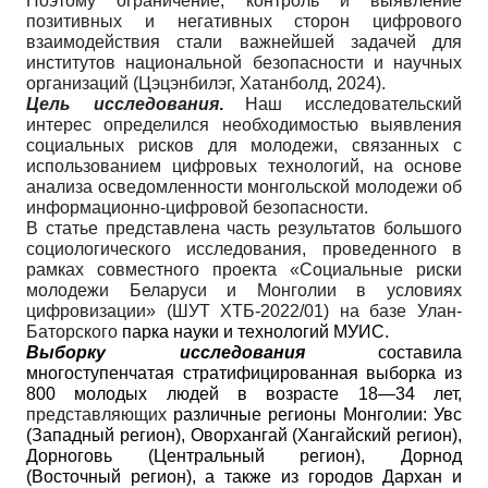
Поэтому ограничение, контроль и выявление
позитивных и негативных сторон цифрового
взаимодействия стали важнейшей задачей для
институтов национальной безопасности и научных
организаций (Цэцэнбилэг, Хатанболд, 2024).
Цель
исследования
.
Наш исследовательский
интерес определился необходимостью выявления
социальных рисков для молодежи, связанных с
использованием цифровых технологий, на основе
анализа осведомленности монгольской молодежи об
информационно-цифровой безопасности.
В статье представлена часть результатов большого
социологического исследования, проведенного в
рамках совместного проекта «Социальные риски
молодежи Беларуси и Монголии в условиях
цифровизации» (ШУТ ХТБ-2022/01) на базе Улан-
Баторского
парка науки и технологий МУИС.
Выборку исследования
составила
многоступенчатая стратифицированная выборка из
800 молодых людей в возрасте 18—34 лет,
представляющих
различные регионы Монголии: Увс
(Западный регион), Оворхангай (Хангайский регион),
Дорноговь (Центральный регион), Дорнод
(Восточный регион), а также из городов Дархан и