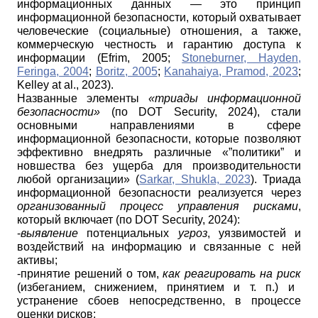
информационных данных — это принцип
информационной безопасности, который охватывает
человеческие (социальные) отношения, а также,
коммерческую честность и гарантию доступа к
информации (Efrim, 2005;
Stoneburner, Hayden,
Feringa, 2004
;
Boritz, 2005
;
Kanahaiya, Pramod, 2023
;
Kelley at al., 2023).
Названные элементы
«триады информационной
безопасности»
(по DOT Security, 2024), стали
основными направлениями в сфере
информационной безопасности, которые позволяют
эффективно внедрять различные «”политики” и
новшества без ущерба для производительности
любой организации» (
Sarkar, Shukla, 2023
). Триада
информационной безопасности реализуется через
организованный процесс управления рисками
,
который включает (по DOT Security, 2024):
-
выявление
потенциальных
угроз
, уязвимостей и
воздействий на информацию и связанные с ней
активы;
-принятие решений о том,
как реагировать на риск
(избеганием, снижением, принятием и т. п.) и
устранение сбоев непосредственно, в процессе
оценки рисков;