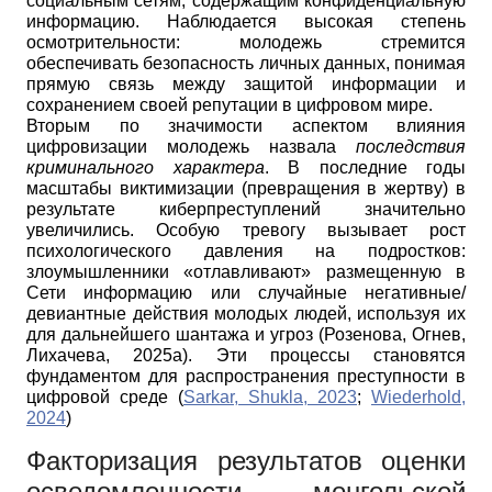
социальным сетям, содержащим конфиденциальную
информацию. Наблюдается высокая степень
осмотрительности: молодежь стремится
обеспечивать безопасность личных данных, понимая
прямую связь между защитой информации и
сохранением своей репутации в цифровом мире.
Вторым по значимости аспектом влияния
цифровизации молодежь назвала
последствия
криминального характера
. В последние годы
масштабы виктимизации (превращения в жертву) в
результате киберпреступлений значительно
увеличились. Особую тревогу вызывает рост
психологического давления на подростков:
злоумышленники «отлавливают» размещенную в
Сети информацию или случайные негативные/
девиантные действия молодых людей, используя их
для дальнейшего шантажа и угроз (
Розенова, Огнев,
Лихачева, 2025a
). Эти процессы становятся
фундаментом для распространения преступности в
цифровой среде (
Sarkar, Shukla, 2023
;
Wiederhold,
2024
)
Факторизация результатов оценки
осведомленности монгольской