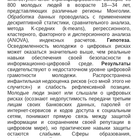
800 молодых людей в возрасте 18—34 лет,
представляющих различные регионы Монголии.
Обработка данных
проводилась с применением
дескриптивной статистики, сравнительного анализа,
метода K-средних (k-means), регрессионного,
кластерного, факторного и дисперсионного анализа
(ANOVA), индексных расчетов.
Гипотеза
.
Осведомленность молодежи о цифровых рисках
может оказаться значительно выше, чем реальные
навыки обеспечения своей безопасности в
информационно-цифровой среде.
Результаты
свидетельствуют о недостаточном уровне цифровой
грамотности молодежи. Распространена
инфантильная недооценка рисков («со мной этого не
случится») и слабость рефлексивной позиции.
Молодые люди знают или слышали о цифровых
рисках (осознают недопустимость передачи третьим
лицам своих банковских данных, паролей от
интернет-сервисов и кодов доступа к социальным
сетям, понимают прямую связь между защитой
информации и сохранением своей репутации в
цифровом мире), но практические навыки защиты
остаются слабыми. Сферы образования,