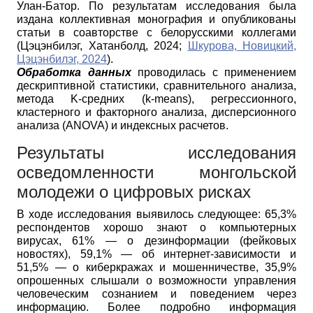
Улан-Батор. По результатам исследования была
издана коллективная монография и опубликованы
статьи в соавторстве с белорусскими коллегами
(Цэцэнбилэг, Хатанболд, 2024;
Шкурова, Новицкий,
Цэцэнбилэг, 2024
).
Обработка данных
проводилась с применением
дескриптивной статистики, сравнительного анализа,
метода K-средних (k-means), регрессионного,
кластерного и факторного анализа, дисперсионного
анализа (ANOVA) и индексных расчетов.
Результаты исследования
осведомленности монгольской
молодежи о цифровых рисках
В ходе исследования выявилось следующее: 65,3%
респондентов хорошо знают о компьютерных
вирусах, 61% — о дезинформации (фейковых
новостях), 59,1% — об интернет-зависимости и
51,5% — о киберкражах и мошенничестве, 35,9%
опрошенных слышали о возможности управления
человеческим сознанием и поведением через
информацию. Более подробно информация