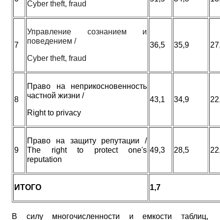
Cyber theft, fraud
Управление сознанием и
поведением /
7
36,5
35,9
27
Cyber theft, fraud
Право на неприкосновенность
частной жизни /
8
43,1
34,9
22
Right to privacy
Право
на
защиту
репутации
/
9
The right to protect one's
49,3
28,5
22
reputation
ИТОГО
1,7
В силу многочисленности и емкости таблиц,