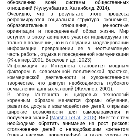
обновлению всей системы общественных
отношений (Чулуунбаатар, Хатанболд, 2014).
Очевидно, что в результате этого процесса
реформируются социальная структура, экономика,
образовательные отношения, ценностные
ориентации и повседневный образ жизни. Мир
вступил в эпоху активного участия индивидуума не
только в получении, но и в создании, моделировании
информации, превращении ее в неотъемлемую
часть работы, отдыха и повседневной коммуникации
(Жиллнер, 2001, Веселов и др., 2023).
Информация из Интернета становится мощным
фактором в современной политической практике,
коммерческой деятельности и художественном
творчестве, что диктует необходимость глубокого
осмысления данных условий (Жиллнер, 2001).
В эпоху Интернета и цифровых технологий
коренным образом меняются формы обучения,
развития, досуга и взаимодействия детей, открывая
широкие возможности для
самовыражения и
получения знаний (
Marshall et al., 2018
). Вместе с тем
необходимо обратить внимание на рост рисков:
столкновения детей с неподобающим контентом
(сцены насилия, порнография), а также угрозы со