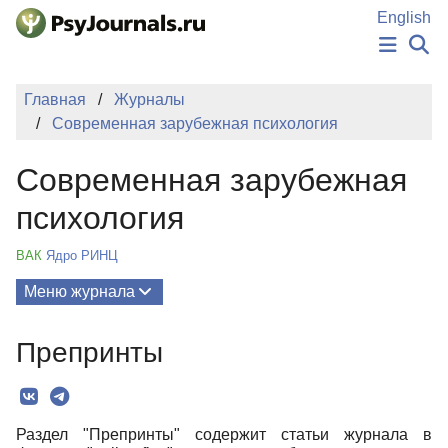
Перейти к основному содержанию
English
НОВОСТИ
Главная
Журналы
ИЗДАНИЯ
Современная зарубежная психология
АВТОРЫ
ПОДАТЬ РУКОПИСЬ
Современная зарубежная
БАЗА ЗНАНИЙ
КЛЮЧЕВЫЕ СЛОВА
психология
Регистрация
Вход
ВАК
Ядро РИНЦ
Меню журнала
Выпуски
Препринты
О Журнале
Миссия
Раздел "Препринты" содержит статьи журнала в
Редколлегия