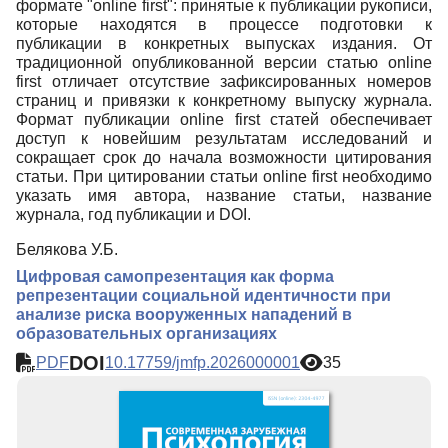
формате "оnline first": принятые к публикации рукописи,
которые находятся в процессе подготовки к
Редакционная политика
публикации в конкретных выпусках издания. От
Индексирование
традиционной опубликованной версии статью online
first отличает отсутствие зафиксированных номеров
Для авторов
страниц и привязки к конкретному выпуску журнала.
Формат публикации online first статей обеспечивает
Рубрики
доступ к новейшим результатам исследований и
сокращает срок до начала возможности цитирования
Препринты
статьи. При цитировании статьи online first необходимо
указать имя автора, название статьи, название
Подписка
журнала, год публикации и DOI.
Контакты
Белякова У.Б.
Цифровая самопрезентация как форма
репрезентации социальной идентичности при
анализе риска вооруженных нападений в
образовательных организациях
DOI
PDF
10.17759/jmfp.2026000001
35