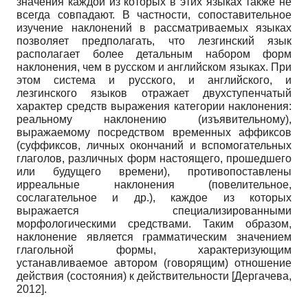
значения каждой из которых в этих языках также не
всегда совпадают. В частности, сопоставительное
изучение наклонений в рассматриваемых языках
позволяет предполагать, что лезгинский язык
располагает более детальным набором форм
наклонения, чем в русском и английском языках. При
этом система и русского, и английского, и
лезгинского языков отражает двухступенчатый
характер средств выражения категории наклонения:
реальному наклонению (изъявительному),
выражаемому посредством временных аффиксов
(суффиксов, личных окончаний и вспомогательных
глаголов, различных форм настоящего, прошедшего
или будущего времени), противопоставлены
ирреальные наклонения (повелительное,
сослагательное и др.), каждое из которых
выражается специализированными
морфологическими средствами. Таким образом,
наклонение является грамматическим значением
глагольной формы, характеризующим
устанавливаемое автором (говорящим) отношение
действия (состояния) к действительности
[
Дергачева,
2012
]
.