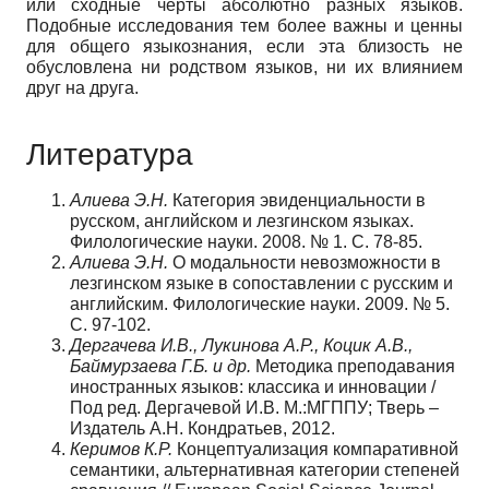
или сходные черты абсолютно разных языков.
Подобные исследования тем более важны и ценны
для общего языкознания, если эта близость не
обусловлена ни родством языков, ни их влиянием
друг на друга.
Литература
Алиева Э.Н.
Категория эвиденциальности в
русском, английском и лезгинском языках.
Филологические науки. 2008. № 1. С. 78-85.
Алиева Э.Н.
О модальности невозможности в
лезгинском языке в сопоставлении с русским и
английским. Филологические науки. 2009. № 5.
С. 97-102.
Дергачева И.В., Лукинова А.Р., Коцик А.В.,
Баймурзаева Г.Б. и др.
Методика преподавания
иностранных языков: классика и инновации /
Под ред. Дергачевой И.В. М.:МГППУ; Тверь –
Издатель А.Н. Кондратьев, 2012.
Керимов К.Р.
Концептуализация компаративной
семантики, альтернативная категории степеней