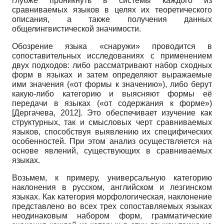
глубже проникнуть в системы каждого из
сравниваемых языков в целях их теоретического
описания, а также получения данных
общелингвистической значимости.
Обозрение языка «снаружи» проводится в
сопоставительных исследованиях с применением
двух подходов: либо рассматривают набор сходных
форм в языках и затем определяют выражаемые
ими значения («от формы к значению»), либо берут
какую-либо категорию и выясняют формы её
передачи в языках («от содержания к форме»)
[
Дергачева, 2012
]
. Это обеспечивает изучение как
структурных, так и смысловых черт сравниваемых
языков, способствуя выявлению их специфических
особенностей. При этом анализ осуществляется на
основе явлений, существующих в сравниваемых
языках.
Возьмем, к примеру, универсальную категорию
наклонения в русском, английском и лезгинском
языках. Как категория морфологическая, наклонение
представлено во всех трех сопоставляемых языках
неодинаковым набором форм, грамматические