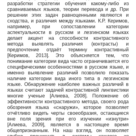
разработки стратегии обучения какому-либо из
сравниваемых языков, теории перевода и др. При
решении этих задач равноценными являются и
сходства, и различия между языками. К.Р. Керимов,
например, при сопоставлении категории
аспектуальности в русском и лезгинском языках
делает акцент на способности контрастивного
метода выявлять различия (контрасты) и
предпочтение отдаёт термину контрастивный
[
Керимов, 2013
]
. Это объясняется тем, что
понимание категории вида часто ограничивается его
специфическими особенностями в русском языке, и
именно выявление различий позволило показать
наличие категории вида иного типа в лезгинском
языке. Обнаружение наиболее важных различий в
языках считают задачей контрастивной лингвистики
многие ученые
[
Алиева, 2008
]
. Положение об
эффективности контрастивного метода, своего рода
обозрения языка «снаружи», которое позволяет
отчётливо видеть черты своеобразия, остающиеся
вне поля зрения при его изучении «изнутри»
[
Алиева, 2009
]
, является в настоящее время
общепризнанным. На наш взгляд, он позволяет