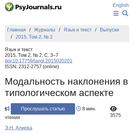
Перейти к основному содержанию
English
НОВОСТИ
Главная
Журналы
Язык и текст
Выпуски
ИЗДАНИЯ
2015. Том 2. № 2
АВТОРЫ
ПОДАТЬ РУКОПИСЬ
Язык и текст
БАЗА ЗНАНИЙ
2015. Том 2. № 2. С. 3–7
doi:10.17759/langt.2015020201
КЛЮЧЕВЫЕ СЛОВА
ISSN: 2312-2757 (online)
Регистрация
Вход
Модальность наклонения в
типологическом аспекте
Прослушать статью
8 мин.
3575
чтения
Э.Н. Алиева