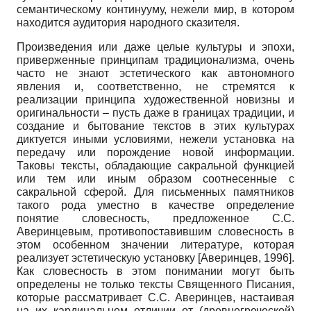
семантическому континууму, нежели мир, в котором
находится аудитория народного сказителя.
Произведения или даже целые культуры и эпохи,
приверженные принципам традиционализма, очень
часто не знают эстетического как автономного
явления и, соответственно, не стремятся к
реализации принципа художественной новизны и
оригинальности – пусть даже в границах традиции, и
создание и бытование текстов в этих культурах
диктуется иными условиями, нежели установка на
передачу или порождение новой информации.
Таковы тексты, обладающие сакральной функцией
или тем или иным образом соотнесенные с
сакральной сферой. Для письменных памятников
такого рода уместно в качестве определение
понятие словесность, предложенное С.С.
Аверинцевым, противопоставившим словесность в
этом особенном значении литературе, которая
реализует эстетическую установку
[
Аверинцев, 1996
]
.
Как словесность в этом понимании могут быть
определены не только тексты Священного Писания,
которые рассматривает С.С. Аверинцев, настаивая
на их кардинальном отличии от (древнегреческой)