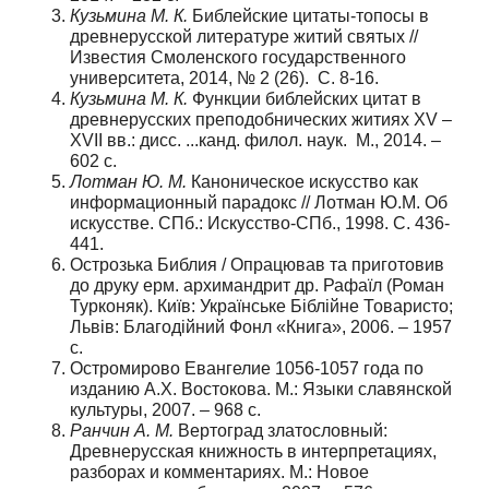
Кузьмина М. К.
Библейские цитаты-топосы в
древнерусской литературе житий святых //
Известия Смоленского государственного
университета, 2014, № 2 (26). С. 8-16.
Кузьмина М. К.
Функции библейских цитат в
древнерусских преподобнических житиях XV –
XVII вв.: дисс. ...канд. филол. наук. М., 2014. –
602 с.
Лотман Ю. М.
Каноническое искусство как
информационный парадокс // Лотман Ю.М. Об
искусстве. СПб.: Искусство-СПб., 1998. С. 436-
441.
Острозька Библия / Опрацював та приготовив
до друку ерм. архимандрит др. Рафаїл (Роман
Турконяк). Київ: Українське Бiблiйне Товаристо;
Львiв: Благодiйний Фонл «Книга», 2006. – 1957
с.
Остромирово Евангелие 1056-1057 года по
изданию А.Х. Востокова. М.: Языки славянской
культуры, 2007. – 968 с.
Ранчин А. М.
Вертоград златословный:
Древнерусская книжность в интерпретациях,
разборах и комментариях. М.: Новое