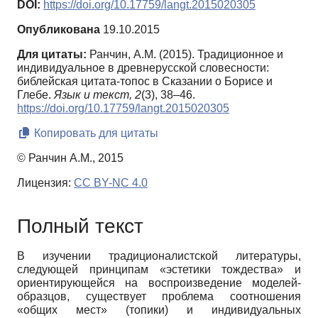
DOI:
https://doi.org/10.17759/langt.2015020305
Опубликована
19.10.2015
Для цитаты:
Ранчин, А.М. (2015). Традиционное и
индивидуальное в древнерусской словесности:
библейская цитата-топос в Сказании о Борисе и
Глебе.
Язык и текст,
2
(3), 38–46.
https://doi.org/10.17759/langt.2015020305
Копировать для цитаты
© Ранчин А.М., 2015
Лицензия:
CC BY-NC 4.0
Полный текст
В изучении традиционалистской литературы,
следующей принципам «эстетики тождества» и
ориентирующейся на воспроизведение моделей-
образцов, существует проблема соотношения
«общих мест» (топики) и индивидуальных