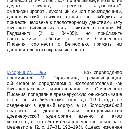
проникается им. Здесь, как, по-видимому, и во многих
других случаях, стремясь «"умножить",
амплифицировать духовный смысл произведения»,
древнерусский книжник ставил не «убедить и
привести человека к плодотворному действию» (эту
функцию библейских цитат считает основной М.
Гардзанити [2, c. 34–35]), но приблизить
описываемые события к тексту Священного
Писания, соотнести с Вечностью, прижать им
дополнительный сакральный ореол.
[
Аверинцев, 1996
]
Как справедливо
напоминает М. Гардзанити, реминисценции,
обыкновенно определяемые исследователями как
функциональные заимствования из Священного
Писания, попадали в древнерусскую книжность чаще
всего не из библейских книг, до 1499 года не
сведенных в единый корпус, а из богослужебной
практики и должны были восприниматься
древнерусской аудиторией именно в таком
контексте, и это обстоятельство должны учитывать
медиевисты [2, c. 17–31, 192–193]. Однако исконная