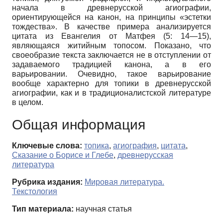
начала в древнерусской агиографии,
ориентирующейся на канон, на принципы «эстетки
тождества». В качестве примера анализируется
цитата из Евангелия от Матфея (5: 14—15),
являющаяся житийным топосом. Показано, что
своеобразие текста заключается не в отступлении от
задаваемого традицией канона, а в его
варьировании. Очевидно, такое варьирование
вообще характерно для топики в древнерусской
агиографии, как и в традиционалистской литературе
в целом.
Общая информация
Ключевые слова:
топика
,
агиография
,
цитата
,
Сказание о Борисе и Глебе
,
древнерусская
литература
Рубрика издания:
Мировая литература.
Текстология
Тип материала:
научная статья