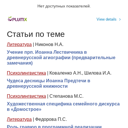
Нет доступных показателей.
View details
Статьи по теме
Литература
|
Никонов Н.А.
Учение прп. Иоанна Лествичника в
древнерусской агиографии (предварительные
замечания)
Психолингвистика
|
Коваленко А.Н., Шилова И.А.
Чудеса десницы Иоанна Предтечи в
древнерусской книжности
Психолингвистика
|
Степанова М.С.
Художественная специфика семейного дискурса
в «Домострое»
Литература
|
Федорова П.С.
Роль гравюр в программной реализации