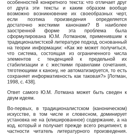
особенностей конкретного текста: что отличает друг
от друга эти тексты и каким образом вообще
возможно возникновение их своеобразных черт,
если поэтика произведения определяется
достаточно жесткими канонами? В наиболее
заостренной форме эта проблема была
сформулирована Ю.М. Лотманом, применившим к
традиционалистской литературе подход, основанный
на теории информации: «Как же может получиться,
что система, состоящая из ограниченного числа
элементов с тенденцией к предельной их
стабилизации и с жесткими правилами сочетания,
тяготеющими к канону, не автоматизируется, то есть
сохраняет информативность как таковая?»
[
Лотман,
1998
, c. 438]
.
Ответ самого Ю.М. Лотмана может быть сведен к
двум идеям.
Во-первых, в традиционалистском (каноническом)
искусстве, в том числе и словесном, доминирует
установка не на (клишированное) содержание, а на
код, который и получает прежде всего реципиент, в
частности читатель литературного произведения.