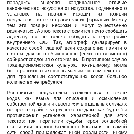
парадокс», выделяя кардинальное отличие
канонического искусства от искусства, подчиненного
установке на новизну, исходит из позиции
получателя, но не отправителя информации. Между
тем эти позиции несхожи и могут существенно
различаться. Автор текста стремится нечто сообщить
адресату, но не только побудить к перестройке
внутреннего «я». Так, агиограф декларирует в
качестве своей главной цели сохранение памяти о
святом, для чего обыкновенно (если это возможно)
собирает сведения о его жизни. В противном случае
традиционалистская культура, по-видимому, могла
бы ограничиваться очень малым числом текстов —
для трансляции соответствующих кодов большое
количество не требуется.
Восприятие получателем заключенных в тексте
кодов как языка для описания и осмысления
собственной жизни и своего «я» в отдельных случаях
не просто крайне затруднено, но даже как будто бы
противоречит установке, характерной для этих
текстов: так, перипетии судьбы героя волшебной
сказки или подвиги былинного богатыря по самой
сути своей принадлежат иной реальности, иному