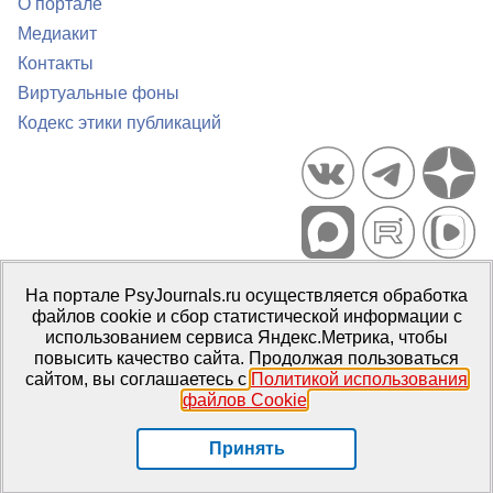
О портале
Медиакит
Контакты
Виртуальные фоны
Кодекс этики публикаций
Портал психологических изданий PsyJournals.ru, 2007–2026
На портале PsyJournals.ru осуществляется обработка
Правила использования материалов
файлов cookie и сбор статистической информации с
Свидетельство регистрации СМИ
Эл № ФС77-66447 от 14 июля
использованием сервиса Яндекс.Метрика, чтобы
2016 г.
повысить качество сайта. Продолжая пользоваться
сайтом, вы соглашаетесь с
Политикой использования
Издатель:
ФГБОУ ВО МГППУ
файлов Cookie
.
Репозиторий открытого доступа
Принять