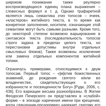
широком понимании также реулярно
воспроизводящихся единиц плана выражения –
словесных формул и т. д. Однако трафаретной
является лишь семантика этих топосов – ячеек,
«кластеров» житийного текста, в то время как
конкретное заполнение, носители, означающие этой
семантики могут быть самыми разными. Кроме того,
до некоторой степени возможно варьирование в
синтаксисе текста (последовательность топосов
строго задана в пределах целого текста, но
перестановки допустимы внутри отдельных
смысловых блоков). Также возможны исключение
или замена отдельных компонентов житийной
топики.
Ограничусь примерами, относящимися к двум
топосам. Первый топос – «[м]отив божественных
знамений, до рождения святого и/или во
младенчестве, свидетельствующих о его
избранности и посвященности Богу»
[
Руди, 2006
, c.
436]
. Его вариации весьма разнообразны. В Житии
Феодосия Печерского он представлен в «слабой»
форме – в эпизоде наречения имени при крещении,
когда священник-прозорливец нарекает святому его