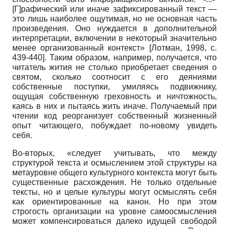
[Г]рафический или иначе зафиксированный текст —
это лишь наиболее ощутимая, но не основная часть
произведения. Оно нуждается в дополнительной
интерпретации, включении в некоторый значительно
менее организованный контекст»
[
Лотман, 1998
, c.
439-440]
. Таким образом, например, получается, что
читатель жития не столько приобретает сведения о
святом, сколько соотносит с его деяниями
собственные поступки, умиляясь подвижнику,
ощущая собственную греховность и ничтожность,
каясь в них и пытаясь жить иначе. Получаемый при
чтении код реорганизует собственный жизненный
опыт читающего, побуждает по-новому увидеть
себя.
Во-вторых, «следует учитывать, что между
структурой текста и осмыслением этой структуры на
метауровне общего культурного контекста могут быть
существенные расхождения. Не только отдельные
тексты, но и целые культуры могут осмыслять себя
как ориентированные на канон. Но при этом
строгость организации на уровне самоосмысления
может компенсироваться далеко идущей свободой