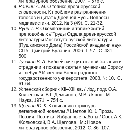
литературное обозрение, 2007. – 576 с.
Ранчин А. М
. О топике древнерусской
словесности. К проблеме разграничения
топосов и цитат // Древняя Русь. Вопросы
медиевистики, 2012, № 3 (49). С. 21-32.
Руди Т. Р.
О композиции и топике житий
преподобных // Труды Отдела древнерусской
литературы Института русской литературы
(Пушкинского Дома) Российской академии наук.
СПб.: Дмитрий Буланин, 2006. Т. 57. С. 431–
500.
Тузиков В. А.
Библейские цитаты в «Сказании и
страдании и похвале святым мученикам Борису
и Глебу» // Известия Волгоградского
государственного университета, 2008, № 10. С.
61-64.
Успенский сборник XII–XIII вв. / Изд. подг. О.А.
Князевская, В.Г. Демьянов, М.В. Ляпон. М.:
Наука, 1971. – 754 с.
Щеглов Ю. К.
К описанию структуры
детективной новеллы // Щеглов Ю.К. Проза.
Поэзия. Поэтика. Избранные работы / Сост. А.К.
Жолковский, В.А. Щеглова. М.: Новое
литературное обозрение, 2012. С. 86–107.