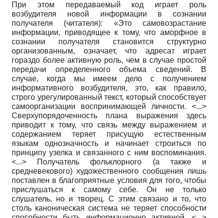
При этом передаваемый код играет роль
возбудителя новой информации в сознании
получателя (читателя): «Это самовозрастание
информации, приводящее к тому, что аморфное в
сознании получателя становится структурно
организованным, означает, что адресат играет
гораздо более активную роль, чем в случае простой
передачи определенного объема сведений. В
случае, когда мы имеем дело с получением
информативного возбудителя, это, как правило,
строго урегулированный текст, который способствует
самоорганизации воспринимающей личности. <...>
Сверхупорядоченность плана выражения здесь
приводит к тому, что связь между выражением и
содержанием теряет присущую естественным
языкам однозначность и начинает строиться по
принципу узелка и связанного с ним воспоминания.
<...> Получатель фольклорного (а также и
средневекового) художественного сообщения лишь
поставлен в благоприятные условия для того, чтобы
прислушаться к самому себе. Он не только
слушатель, но и творец. С этим связано и то, что
столь каноническая система не теряет способности
способности быть информационно активной. <...>