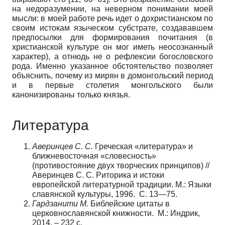
на недоразумении, на неверном понимании моей
мысли: в моей работе речь идет о дохристианском по
своим истокам языческом субстрате, создававшем
предпосылки для формирования почитания (в
христианской культуре он мог иметь неосознанный
характер), а отнюдь не о рефлексии богословского
рода. Именно указанное обстоятельство позволяет
объяснить, почему из мирян в домонгольский период
и в первые столетия монгольского были
канонизированы только князья.
Литература
Аверинцев С. С.
Греческая «литература» и
ближневосточная «словесность»
(противостояние двух творческих принципов) //
Аверинцев С. С. Риторика и истоки
европейской литературной традиции. М.: Языки
славянской культуры, 1996. С. 13—75.
Гардзанити М.
Библейские цитаты в
церковнославянской книжности. М.: Индрик,
2014. – 232 с.