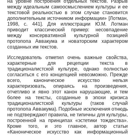
на уровне построения отдельных текстов. Разрыв
между идеальным самоосмыслением культуры и ее
текстовой реальностью в этом случае становится
дополнительным источником информации»
[
Лотман,
1998
, c. 441]
. Для иллюстрации Ю.М. Лотман
приводит классический пример: несовпадение
между консервативной культурной позицией
протопопа Аввакума и новаторским характером
созданных им текстов.
Исследователь отметил очень важные свойства,
характерные для рецепции текста в
традиционалистской культуре, однако полностью
согласиться с его концепцией невозможно. Прежде
всего, каноническое искусство нельзя
характеризовать, опираясь на произведения,
отчетливо и явно этот канон нарушающие, и тем
более на тексты, созданные в эпохи кризиса
традиционалистской культуры (таков случай
протопопа Аввакума). Подобные исключения отнюдь
не подтверждают правила, не типичны для культуры,
построенной на принципах «эстетики тождества».
Кроме того, и это главное, автор статьи
«Каноническое искусство как информационный