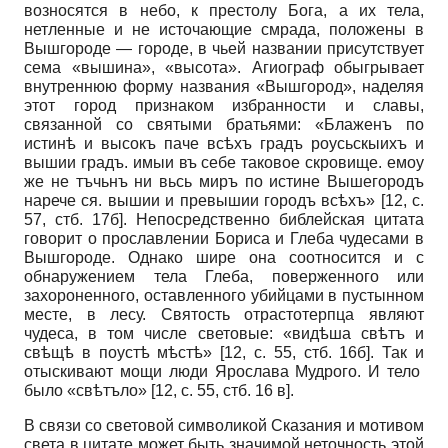
возносятся в небо, к престолу Бога, а их тела,
нетленные и не источающие смрада, положены в
Вышгороде — городе, в чьей названии присутствует
сема «вышина», «высота». Агиограф обыгрывает
внутреннюю форму названия «Вышгород», наделяя
этот город признаком избранности и славы,
связанной со святыми братьями: «Блаженъ по
истинѣ и высокъ паче всѣхъ градъ роусьскыихъ и
вышии градъ. имыи въ себе таковое скровище. емоу
же не тъчьнъ ни вьсь миръ по истине Вышегородъ
нарече ся. вышии и превышии городъ всѣхъ» [12, c.
57, стб. 17б]. Непосредственно библейская цитата
говорит о прославлении Бориса и Глеба чудесами в
Вышгороде. Однако шире она соотносится и с
обнаружением тела Глеба, поверженного или
захороненного, оставленного убийцами в пустынном
месте, в лесу. Святость отрастотерпца являют
чудеса, в том числе световые: «видѣша свѣтъ и
свѣщѣ в поустѣ мѣстѣ» [12, c. 55, стб. 16б]. Так и
отыскивают мощи люди Ярослава Мудрого. И тело
было «свѣтъло» [12, с. 55, стб. 16 в].
В связи со световой символикой Сказания и мотивом
света в цитате может быть значимой неточность этой