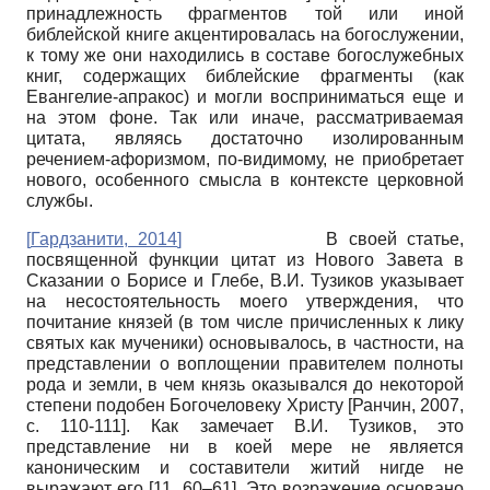
принадлежность фрагментов той или иной
библейской книге акцентировалась на богослужении,
к тому же они находились в составе богослужебных
книг, содержащих библейские фрагменты (как
Евангелие-апракос) и могли восприниматься еще и
на этом фоне. Так или иначе, рассматриваемая
цитата, являясь достаточно изолированным
речением-афоризмом, по-видимому, не приобретает
нового, особенного смысла в контексте церковной
службы.
[
Гардзанити, 2014
]
В своей статье,
посвященной функции цитат из Нового Завета в
Сказании о Борисе и Глебе, В.И. Тузиков указывает
на несостоятельность моего утверждения, что
почитание князей (в том числе причисленных к лику
святых как мученики) основывалось, в частности, на
представлении о воплощении правителем полноты
рода и земли, в чем князь оказывался до некоторой
степени подобен Богочеловеку Христу
[
Ранчин, 2007
,
c. 110-111]
. Как замечает В.И. Тузиков, это
представление ни в коей мере не является
каноническим и составители житий нигде не
выражают его [11, 60–61]. Это возражение основано