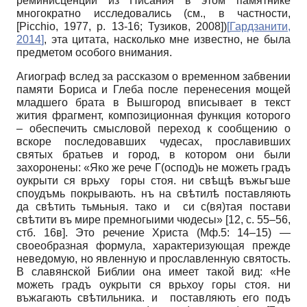
реминисценций из Писания в этом памятнике
многократно исследовались (см., в частности,
[
Picchio, 1977
, p. 13-16;
Тузиков, 2008
]
)
[
Гардзанити,
2014
]
, эта цитата, насколько мне известно, не была
предметом особого внимания.
Агиограф вслед за рассказом о временном забвении
памяти Бориса и Глеба после перенесения мощей
младшего брата в Вышгород вписывает в текст
жития фрагмент, композиционная функция которого
– обеспечить смысловой переход к сообщению о
вскоре последовавших чудесах, прославивших
святых братьев и город, в котором они были
захоронены: «Яко же рече Г(оспод)ь не можеть градъ
оукрыти ся врьху горы стоя. ни свѣщѣ въжьгъше
споудъмь покрывають. нъ на свѣтилѣ поставляють
да свѣтить тьмьныя. тако и си с(вя)тая постави
свѣтити въ мире премногыими чюдесы» [12, с. 55–56,
стб. 16в]. Это речение Христа (Мф.5: 14–15) —
своеобразная формула, характеризующая прежде
неведомую, но явленную и прославленную святость.
В славянской Библии она имеет такой вид: «Не
можеть градъ оукрыти ся врьхоу горы стоя. ни
въжагають свѣтильника. и поставляють его подъ