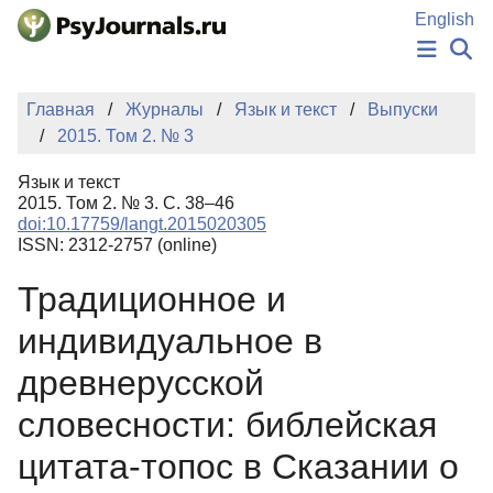
Перейти к основному содержанию
English
НОВОСТИ
Главная
Журналы
Язык и текст
Выпуски
ИЗДАНИЯ
2015. Том 2. № 3
АВТОРЫ
ПОДАТЬ РУКОПИСЬ
Язык и текст
БАЗА ЗНАНИЙ
2015. Том 2. № 3. С. 38–46
doi:10.17759/langt.2015020305
КЛЮЧЕВЫЕ СЛОВА
ISSN: 2312-2757 (online)
Регистрация
Вход
Традиционное и
индивидуальное в
древнерусской
словесности: библейская
цитата-топос в Сказании о