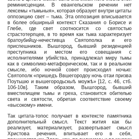
реминисценции. В евангельском речении нет
лексемы «тьмьныя», которая образует внутри цитаты
оппозицию свет – тьма. Эта оппозиция вписывается
в более обширный контекст Сказания о Борисе и
Глебе, где свет соотносится со святостью
страстотерпцев, в то время как тьма характеризует
братоубийцу-нечестивца Святополка и его
приспешников. Вышгород, бывший резиденцией
преступника и местом его совещания с
исполнителями убийства, принадлежал миру тьмы
как в символико-метафорическом, так и в реальном
смысле, ибо ночной совет происходил ночью:
Святополк «пришедъ Ввшегородоу ночь отаи призва
Поутьшю и вышегородьскыѣ моужѣ» [12, с. 46, стб.
10б-10в]. Таким образом, Вышгород, бывший
вместилищем тьмы и греха, становится обителью
света и святости, обретая соответствие своему
«высокому» имени.
Так цитата-топос получает в контексте памятника
дополнительный смысл. Текст жития как бы
реализует, материализует, развертывает смысл
Христова речения, впитывает его в себя,