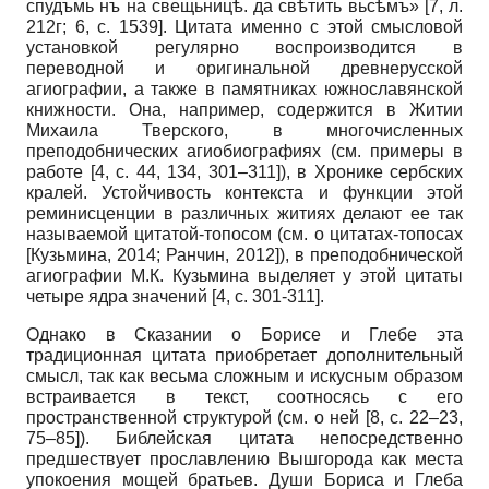
спудъмь нъ на свещьницѣ. да свѣтить вьсѣмъ» [7, л.
212г; 6, с. 1539]. Цитата именно с этой смысловой
установкой регулярно воспроизводится в
переводной и оригинальной древнерусской
агиографии, а также в памятниках южнославянской
книжности. Она, например, содержится в Житии
Михаила Тверского, в многочисленных
преподобнических агиобиографиях (см. примеры в
работе [4, с. 44, 134, 301–311]), в Хронике сербских
кралей. Устойчивость контекста и функции этой
реминисценции в различных житиях делают ее так
называемой цитатой-топосом (см. о цитатах-топосах
[
Кузьмина, 2014
;
Ранчин, 2012
]
), в преподобнической
агиографии М.К. Кузьмина выделяет у этой цитаты
четыре ядра значений [4, с. 301-311].
Однако в Сказании о Борисе и Глебе эта
традиционная цитата приобретает дополнительный
смысл, так как весьма сложным и искусным образом
встраивается в текст, соотносясь с его
пространственной структурой (см. о ней [8, c. 22–23,
75–85]). Библейская цитата непосредственно
предшествует прославлению Вышгорода как места
упокоения мощей братьев. Души Бориса и Глеба