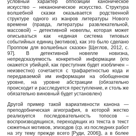
условный характер оппозиции каноническое
искусство – неканоническое искусство. Структура
волшебной сказки оказывается родственной
структуре одного из жанров литературы Нового
времени (правда, литературы развлекательной,
массовой) – детективной новеллы, которая может
описываться как «единая система типовых
событийных единиц (мотивов), как это было сделано
Проппом для волшебных сказок»
[
Щеглов, 2012
, c.
97]
. В детективной новелле новизна,
непредсказуемость конкретной информации (кто
окажется убийцей, как преступник будет изобличен –
неизвестно) сочетается с трафаретностью кода и
передаваемой им информации на обобщенном
уровне, на уровне абстракции (обязательно
происходит и расследуется преступление, и столь же
обязательно виновный будет установлен)
Другой пример такой вариативности канона —
преподобническая агиография, в которой жестко
реализуется последовательность топосов –
воспроизводящихся, переходящих из текста в текст
сюжетных мотивов, эпизодов (ср. из последних работ
на эту тему прежде всего
[
Руди, 2006
]
), а в более