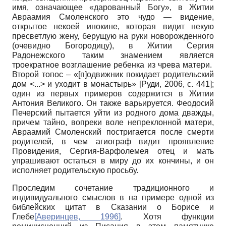
имя, означающее «дарованный Богу», в Житии
Авраамия Смоленского это чудо — видение,
открытое некоей инокине, которая видит некую
пресветлую жену, берущую на руки новорожденного
(очевидно Богородицу), в Житии Сергия
Радонежского таким знамением является
троекратное возглашение ребенка из чрева матери.
Второй топос – «[п]одвижник покидает родительский
дом <...> и уходит в монастырь»
[
Руди, 2006
, c. 441]
;
один из первых примеров содержится в Житии
Антония Великого. Он также варьируется. Феодосий
Печерский пытается уйти из родного дома дважды,
причем тайно, вопреки воле непреклонной матери,
Авраамий Смоленский постригается после смерти
родителей, в чем агиограф видит проявление
Провидения, Сергия-Варфолемея отец и мать
упрашивают остаться в миру до их кончины, и он
исполняет родительскую просьбу.
Проследим сочетание традиционного и
индивидуального смыслов в на примере одной из
библейских цитат в Сказании о Борисе и
Глебе
[
Аверинцев, 1996
]
. Хотя функции