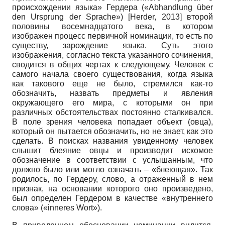
происхождении языка» Гердера («Abhandlung über
den Ursprung der Sprache»)
[
Herder, 2013
]
второй
половины восемнадцатого века, в котором
изображен процесс первичной номинации, то есть по
существу, зарождение языка. Суть этого
изображения, согласно текста указанного сочинения,
сводится в общих чертах к следующему. Человек с
самого начала своего существования, когда языка
как такового еще не было, стремился как-то
обозначить, назвать предметы и явления
окружающего его мира, с которыми он при
различных обстоятельствах постоянно сталкивался.
В поле зрения человека попадает объект (овца),
который он пытается обозначить, но не знает, как это
сделать. В поисках названия увиденному человек
слышит блеяние овцы и производит искомое
обозначение в соответствии с услышанным, что
должно было или могло означать – «блеющая». Так
родилось, по Гердеру, слово, а отраженный в нем
признак, на основании которого оно произведено,
был определен Гердером в качестве «внутреннего
слова» («inneres Wort»).