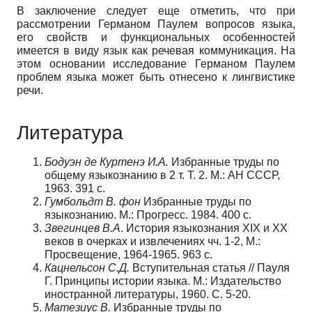
В заключение следует еще отметить, что при
рассмотрении Германом Паулем вопросов языка,
его свойств и функциональных особенностей
имеется в виду язык как речевая коммуникация. На
этом основании исследование Германом Паулем
проблем языка может быть отнесено к лингвистике
речи.
Литература
Бодуэн де Куртенэ И.А.
Избранные труды по
общему языкознанию в 2 т. Т. 2. М.: АН СССР,
1963. 391 c.
Гумбольдт В. фон
Избранные труды по
языкознанию. М.: Прогресс. 1984. 400 c.
Звегинцев В.А
. История языкознания XIX и XX
веков в очерках и извлечениях чч. 1-2, М.:
Просвещение, 1964-1965. 963 c.
Кацнельсон С.Д.
Вступительная статья // Пауля
Г. Принципы истории языка. М.: Издательство
иностранной литературы, 1960. C. 5-20.
Матезиус В.
Избранные труды по