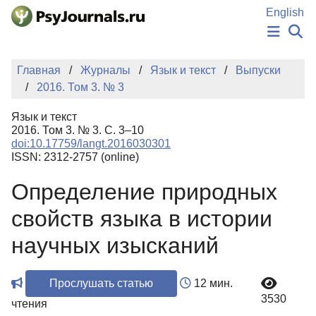
Перейти к основному содержанию
English
НОВОСТИ
Главная
Журналы
Язык и текст
Выпуски
ИЗДАНИЯ
2016. Том 3. № 3
АВТОРЫ
ПОДАТЬ РУКОПИСЬ
Язык и текст
БАЗА ЗНАНИЙ
2016. Том 3. № 3. С. 3–10
doi:10.17759/langt.2016030301
КЛЮЧЕВЫЕ СЛОВА
ISSN: 2312-2757 (online)
Регистрация
Вход
Определение природных
свойств языка в истории
научных изысканий
Прослушать статью
12 мин.
3530
чтения