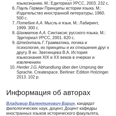
языкознанию. М.: Едиториал УРСС, 2003. 232 c.
Пауль Герман
Принципы истории языка. М.:
Издательство иностранной литературы, 1960.
500 c.
Потебня А.А
. Мысль и язык. М.: Лабиринт,
1999. 300 c.
Шахматов А.А.
Синтаксис русского языка. М.:
Эдиториал УРСС, 2001. 620 c.
Штейнталь Г.
Грамматика, логика и
психология, их принципы и их отношения друг к
другу. В кн. Звегинцева В.А. История
языкознания XIX и XX веков в очерках и
извлечениях
Herder J.G.
Abhandlung über den Ursprung der
Sprache. Createspace. Berliner: Edition Holzinger.
2013. 102 p.
Информация об авторах
Владимир Валентинович Варин,
кандидат
филологических наук, доцент, Доцент кафедры
иностранных языков исторического факультета,