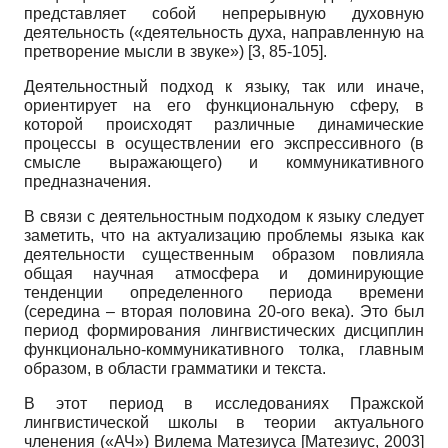
представляет собой непрерывную духовную
деятельность («деятельность духа, направленную на
претворение мысли в звуке») [3, 85-105].
Деятельностный подход к языку, так или иначе,
ориентирует на его функциональную сферу, в
которой происходят различные динамические
процессы в осуществлении его экспрессивного (в
смысле выражающего) и коммуникативного
предназначения.
В связи с деятельностным подходом к языку следует
заметить, что на актуализацию проблемы языка как
деятельности существенным образом повлияла
общая научная атмосфера и доминирующие
тенденции определенного периода времени
(середина – вторая половина 20-ого века). Это был
период формирования лингвистических дисциплин
функционально-коммуникативного толка, главным
образом, в области грамматики и текста.
В этот период в исследованиях Пражской
лингвистической школы в теории актуального
членения («АЧ») Вилема Матезиуса
[
Матезиус, 2003
]