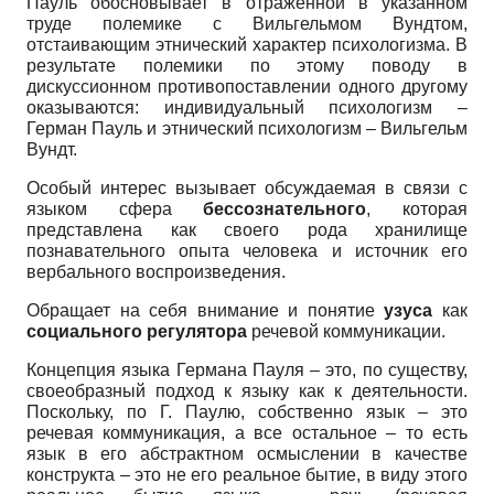
Пауль обосновывает в отраженной в указанном
труде полемике с Вильгельмом Вундтом,
отстаивающим этнический характер психологизма. В
результате полемики по этому поводу в
дискуссионном противопоставлении одного другому
оказываются: индивидуальный психологизм –
Герман Пауль и этнический психологизм – Вильгельм
Вундт.
Особый интерес вызывает обсуждаемая в связи с
языком сфера
бессознательного
, которая
представлена как своего рода хранилище
познавательного опыта человека и источник его
вербального воспроизведения.
Обращает на себя внимание и понятие
узуса
как
социального
регулятора
речевой коммуникации.
Концепция языка Германа Пауля – это, по существу,
своеобразный подход к языку как к деятельности.
Поскольку, по Г. Паулю, собственно язык – это
речевая коммуникация, а все остальное – то есть
язык в его абстрактном осмыслении в качестве
конструкта – это не его реальное бытие, в виду этого