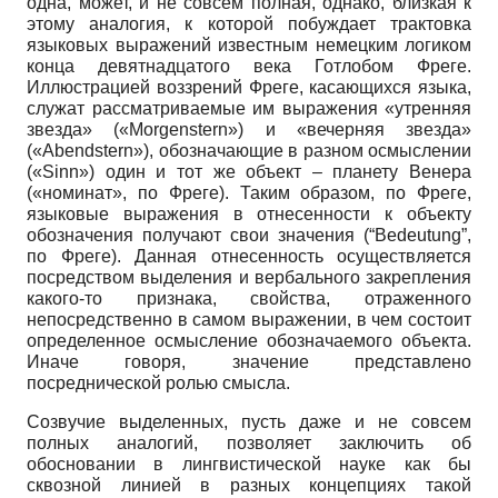
одна, может, и не совсем полная, однако, близкая к
этому аналогия, к которой побуждает трактовка
языковых выражений известным немецким логиком
конца девятнадцатого века Готлобом Фреге.
Иллюстрацией воззрений Фреге, касающихся языка,
служат рассматриваемые им выражения «утренняя
звезда» («Morgenstern») и «вечерняя звезда»
(«Abendstern»), обозначающие в разном осмыслении
(«Sinn») один и тот же объект – планету Венера
(«номинат», по Фреге). Таким образом, по Фреге,
языковые выражения в отнесенности к объекту
обозначения получают свои значения (“Bedeutung”,
по Фреге). Данная отнесенность осуществляется
посредством выделения и вербального закрепления
какого-то признака, свойства, отраженного
непосредственно в самом выражении, в чем состоит
определенное осмысление обозначаемого объекта.
Иначе говоря, значение представлено
посреднической ролью смысла.
Созвучие выделенных, пусть даже и не совсем
полных аналогий, позволяет заключить об
обосновании в лингвистической науке как бы
сквозной линией в разных концепциях такой