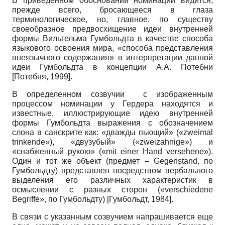
В приведенном обосновании номинации видится,
прежде всего, бросающееся в глаза
терминологическое, но, главное, по существу
своеобразное предвосхищение идеи внутренней
формы Вильгельма Гумбольдта в качестве способа
языкового освоения мира, «способа представления
внеязычного содержания» в интерпретации данной
идеи Гумбольдта в концепции А.А. Потебни
[
Потебня, 1999
]
.
В определенном созвучии с изображенным
процессом номинации у Гердера находятся и
известные, иллюстрирующие идею внутренней
формы Гумбольдта выражения с обозначением
слона в санскрите как: «дважды пьющий» («zweimal
trinkende»), «двузубый» («zweizahnige») и
«снабженный рукою» («mit einer Hand versehene»).
Один и тот же объект (предмет – Gegenstand, по
Гумбольдту) представлен посредством вербального
выделения его различных характеристик в
осмыслении с разных сторон («verschiedene
Begriffe», по Гумбольдту)
[
Гумбольдт, 1984
]
.
В связи с указанным созвучием напрашивается еще