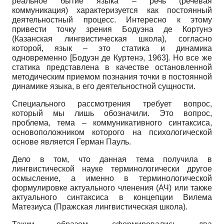
реальное бытие языка – речь (речевая
коммуникация) характеризуется как постоянный
деятельностный процесс. Интересно к этому
привести точку зрения Бодуэна де Кортунэ
(Казанская лингвистическая школа), согласно
которой, язык – это статика и динамика
одновременно
[
Бодуэн де Куртенэ, 1963
]
. Но все же
статика представлена в качестве остановленной
методическим приемом познания точки в постоянной
динамике языка, в его деятельностной сущности.
Специального рассмотрения требует вопрос,
который мы лишь обозначили. Это вопрос,
проблема, тема – коммуникативного синтаксиса,
основоположником которого на психологической
основе является Герман Пауль.
Дело в том, что данная тема получила в
лингвистической науке терминологически другое
осмысление, а именно в терминологической
формулировке актуального членения (АЧ) или также
актуального синтаксиса в концепции Вилема
Матезиуса (Пражская лингвистическая школа).