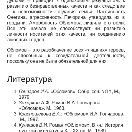
душами – приводит к одинаковым результатам: к
развитию безнравственных качеств и как следствие
– к невозможности создания семьи. Пассивность
Онегина, агрессивность Печорина утвердила их в
гордыни. Аморфность Обломова лишила его воли.
Все эти начала не способствуют ни развитию
личности носителей этих качеств, ни соединению
любящих сердец.
Обломов – это разоблачение всех «лишних» героев,
не способных к созидательной деятельности,
поскольку она не была обязательной для них.
Литература
Гончаров И.А.
«Обломов». Собр. соч. в 8 т., М.,
1979
Захаркин А.Ф.
Роман И.А. Гончарова
«Обломов». М., 1963.
Красношекова Е.А.
: «Обломов» И.А. Гончарова.
М., 1997.
Кулешов В.И.
Роман «Обломов». В кн.: История
русской литературы Х – ХХ вв. М., 1989.