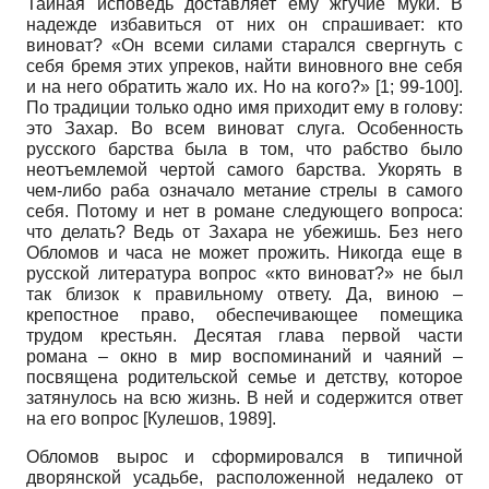
Тайная исповедь доставляет ему жгучие муки. В
надежде избавиться от них он спрашивает: кто
виноват? «Он всеми силами старался свергнуть с
себя бремя этих упреков, найти виновного вне себя
и на него обратить жало их. Но на кого?» [1; 99-100].
По традиции только одно имя приходит ему в голову:
это Захар. Во всем виноват слуга. Особенность
русского барства была в том, что рабство было
неотъемлемой чертой самого барства. Укорять в
чем-либо раба означало метание стрелы в самого
себя. Потому и нет в романе следующего вопроса:
что делать? Ведь от Захара не убежишь. Без него
Обломов и часа не может прожить. Никогда еще в
русской литература вопрос «кто виноват?» не был
так близок к правильному ответу. Да, виною –
крепостное право, обеспечивающее помещика
трудом крестьян. Десятая глава первой части
романа – окно в мир воспоминаний и чаяний –
посвящена родительской семье и детству, которое
затянулось на всю жизнь. В ней и содержится ответ
на его вопрос
[
Кулешов, 1989
]
.
Обломов вырос и сформировался в типичной
дворянской усадьбе, расположенной недалеко от