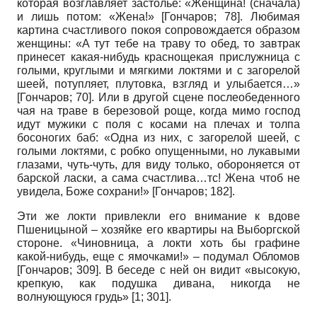
которая возглавляет застолье: «Женщина! (сначала)
и лишь потом: «Жена!»
[
Гончаров
; 78]
. Любимая
картина счастливого покоя сопровождается образом
женщины: «А тут тебе на траву то обед, то завтрак
принесет какая-нибудь краснощекая прислужница с
голыми, круглыми и мягкими локтями и с загорелой
шеей, потупляет, плутовка, взгляд и улыбается…»
[
Гончаров
; 70]
. Или в другой сцене послеобеденного
чая на траве в березовой роще, когда мимо господ
идут мужики с поля с косами на плечах и толпа
босоногих баб: «Одна из них, с загорелой шеей, с
голыми локтями, с робко опущенными, но лукавыми
глазами, чуть-чуть, для виду только, обороняется от
барской ласки, а сама счастлива…тс! Жена чтоб не
увидела, Боже сохрани!»
[
Гончаров
; 182]
.
Эти же локти привлекли его внимание к вдове
Пшеницыной – хозяйке его квартиры на Выборгской
стороне. «Чиновница, а локти хоть бы графине
какой-нибудь, еще с ямочками!» – подумал Обломов
[
Гончаров
; 309]
. В беседе с ней он видит «высокую,
крепкую, как подушка дивана, никогда не
волнующуюся грудь» [1; 301].