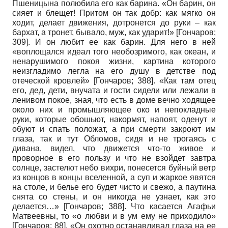
Пшеницына полюбила его как барина. «Он барин, он
сияет и блещет! Притом он так добр: как мягко он
ходит, делает движения, дотронется до руки – как
бархат, а тронет, бывало, муж, как ударит!»
[
Гончаров
;
309]
. И он любит ее как барин. Для него в ней
«воплощался идеал того необозримого, как океан, и
ненарушимого покоя жизни, картина которого
неизгладимо легла на его душу в детстве под
отеческой кровлей»
[
Гончаров
; 388]
. «Как там отец
его, дед, дети, внучата и гости сидели или лежали в
ленивом покое, зная, что есть в доме вечно ходящее
около них и промышляющее око и непокладные
руки, которые обошьют, накормят, напоят, оденут и
обуют и спать положат, а при смерти закроют им
глаза, так и тут Обломов, сидя и не трогаясь с
дивана, видел, что движется что-то живое и
проворное в его пользу и что не взойдет завтра
солнце, застелют небо вихри, понесется буйный ветр
из концов в концы вселенной, а суп и жаркое явятся
на столе, и белье его будет чисто и свежо, а паутина
снята со стены, и он никогда не узнает, как это
делается…»
[
Гончаров
; 388]
. Что касается Агафьи
Матвеевны, то «о любви и в ум ему не приходило»
[
Гончаров
; 88]
. «Он охотно останавливал глаза на ее