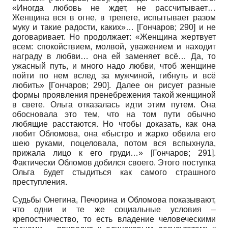
«Иногда любовь не ждет, не рассчитывает…
Женщина вся в огне, в трепете, испытывает разом
муку и такие радости, каких»…
[
Гончаров
; 290]
и не
договаривает. Но продолжает: «Женщина жертвует
всем: спокойствием, молвой, уважением и находит
награду в любви… она ей заменяет всё… Да, то
ужасный путь, и много надо любви, чтоб женщине
пойти по нем вслед за мужчиной, гибнуть и всё
любить»
[
Гончаров
; 290]
. Далее он рисует разные
формы проявления пренебрежения такой женщиной
в свете. Ольга отказалась идти этим путем. Она
обосновала это тем, что на том пути обычно
любящие расстаются. Но чтобы доказать, как она
любит Обломова, она «быстро и жарко обвила его
шею руками, поцеловала, потом вся вспыхнула,
прижала лицо к его груди…»
[
Гончаров
; 291]
.
Фактически Обломов добился своего. Этого поступка
Ольга будет стыдиться как самого страшного
преступления.
Судьбы Онегина, Печорина и Обломова показывают,
что одни и те же социальные условия –
крепостничество, то есть владение человеческими