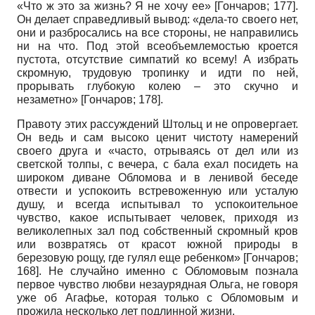
«Что ж это за жизнь? Я не хочу ее»
[
Гончаров
; 177]
.
Он делает справедливый вывод: «дела-то своего нет,
они и разбросались на все стороны, не направились
ни на что. Под этой всеобъемлемостью кроется
пустота, отсутствие симпатий ко всему! А избрать
скромную, трудовую тропинку и идти по ней,
прорывать глубокую колею – это скучно и
незаметно»
[
Гончаров
; 178]
.
Правоту этих рассуждений Штольц и не опровергает.
Он ведь и сам высоко ценит чистоту намерений
своего друга и «часто, отрываясь от дел или из
светской толпы, с вечера, с бала ехал посидеть на
широком диване Обломова и в ленивой беседе
отвести и успокоить встревоженную или усталую
душу, и всегда испытывал то успокоительное
чувство, какое испытывает человек, приходя из
великолепных зал под собственный скромный кров
или возвратясь от красот южной природы в
березовую рощу, где гулял еще ребенком»
[
Гончаров
;
168]
. Не случайно именно с Обломовым познала
первое чувство любви незаурядная Ольга, не говоря
уже об Агафье, которая только с Обломовым и
прожила несколько лет подлинной жизни.