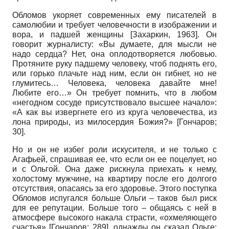
Обломов укоряет современных ему писателей в
самолюбии и требует человечности в изображении и
вора, и падшей женщины
[
Захаркин, 1963
]
. Он
говорит журналисту: «Вы думаете, для мысли не
надо сердца? Нет, она оплодотворяется любовью.
Протяните руку падшему человеку, чтоб поднять его,
или горько плачьте над ним, если он гибнет, но не
глумитесь… Человека, человека давайте мне!
Любите его…» Он требует помнить, что в любом
«негодном сосуде присутствовало высшее начало»:
«А как вы извергнете его из круга человечества, из
лона природы, из милосердия Божия?»
[
Гончаров
;
30]
.
Но и он не избег роли искусителя, и не только с
Агафьей, спрашивая ее, что если он ее поцелует, но
и с Ольгой. Она даже рискнула приехать к нему,
холостому мужчине, на квартиру после его долгого
отсутствия, опасаясь за его здоровье. Этого поступка
Обломов испугался больше Ольги – таков был риск
для ее репутации. Больше того – общаясь с ней в
атмосфере высокого накала страсти, «охмеляющего
счастья»
[
Гончаров
; 289]
, однажды он сказал Ольге: