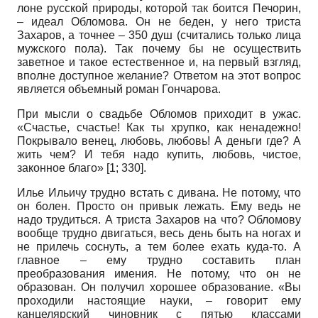
лоне русской природы, которой так боится Печорин,
– идеал Обломова. Он не беден, у него триста
Захаров, а точнее – 350 душ (считались только лица
мужского пола). Так почему бы не осуществить
заветное и такое естественное и, на первый взгляд,
вполне доступное желание? Ответом на этот вопрос
является объемный роман Гончарова.
При мысли о свадьбе Обломов приходит в ужас.
«Счастье, счастье! Как ты хрупко, как ненадежно!
Покрывало венец, любовь, любовь! А деньги где? А
жить чем? И тебя надо купить, любовь, чистое,
законное благо» [1; 330].
Илье Ильичу трудно встать с дивана. Не потому, что
он болен. Просто он привык лежать. Ему ведь не
надо трудиться. А триста Захаров на что? Обломову
вообще трудно двигаться, весь день быть на ногах и
не прилечь соснуть, а тем более ехать куда-то. А
главное – ему трудно составить план
преобразования имения. Не потому, что он не
образован. Он получил хорошее образование. «Вы
проходили настоящие науки, – говорит ему
канцелярский чиновник с пятью классами