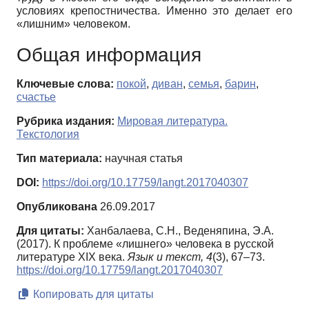
условиях крепостничества. Именно это делает его
«лишним» человеком.
Общая информация
Ключевые слова:
покой
,
диван
,
семья
,
барин
,
счастье
Рубрика издания:
Мировая литература.
Текстология
Тип материала:
научная статья
DOI:
https://doi.org/10.17759/langt.2017040307
Опубликована
26.09.2017
Для цитаты:
Ханбалаева, С.Н., Веденяпина, Э.А.
(2017). К проблеме «лишнего» человека в русской
литературе ХIХ века.
Язык и текст,
4
(3), 67–73.
https://doi.org/10.17759/langt.2017040307
Копировать для цитаты