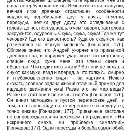
детства Андреем Штольцем. «Не нравится мне эта
ваша петербургская жизнь! Вечная беготня взапуски,
вечная игра дрянных страстишек, особенности
жадности, перебивания друг у друга, сплетни,
пересуды, щелчки друг другу, это оглядыванье с
головы до ног, послушаешь, о чем говорят, так голова
закружится, одуреешь. Скука, скука, скука! Где же тут
человек? Где его целостность? Куда он скрылся, как
разменялся на всякую мелочь?»
[
Гончаров
; 176]
.
Обломов знает, что Андрей укоряет его привычкой
дневного сна, и парирует удар: «всё это мертвецы,
спящие люди, хуже меня, эти члены света и
общества! Что водит их в жизни? Вот они не лежат, а
снуют, как мухи, взад и вперед, а что толку?... смирно
и глубокомысленно сидят – за картами. Нечего
сказать, славная задача жизни! отличный пример для
ищущего движения ума! Разве это не мертвецы?
Разве не спят они всю жизнь, сидя?»
[
Гончаров
; 176]
.
Он винит молодежь в пустой перетасовке дней, в
том, что если «сойдутся, то перепьются и подерутся,
точно дикие»
[
Гончаров
; 177]
. Привычные застолья
не сопровождаются ни весельем, ни радушием. «Ни
искреннего смеха, ни проблеска симпатии!»
[
Гончаров
; 177]
. Одни пересуды и борьба самолюбий.