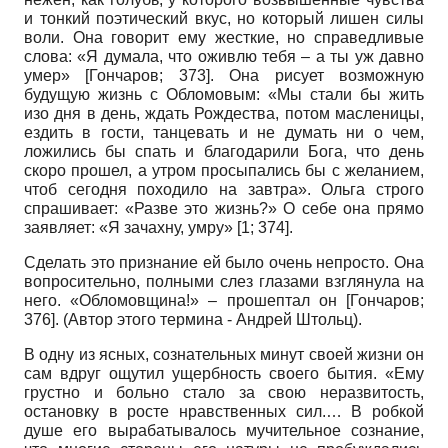
и тонкий поэтический вкус, но который лишен силы
воли. Она говорит ему жесткие, но справедливые
слова: «Я думала, что оживлю тебя – а ты уж давно
умер»
[
Гончаров
; 373]
. Она рисует возможную
будущую жизнь с Обломовым: «Мы стали бы жить
изо дня в день, ждать Рождества, потом масленицы,
ездить в гости, танцевать и не думать ни о чем,
ложились бы спать и благодарили Бога, что день
скоро прошел, а утром просыпались бы с желанием,
чтоб сегодня походило на завтра». Ольга строго
спрашивает: «Разве это жизнь?» О себе она прямо
заявляет: «Я зачахну, умру» [1; 374].
Сделать это признание ей было очень непросто. Она
вопросительно, полными слез глазами взглянула на
него. «Обломовщина!» – прошептал он
[
Гончаров
;
376]
. (Автор этого термина - Андрей Штольц).
В одну из ясных, сознательных минут своей жизни он
сам вдруг ощутил ущербность своего бытия. «Ему
грустно и больно стало за свою неразвитость,
остановку в росте нравственных сил.… В робкой
душе его вырабатывалось мучительное сознание,