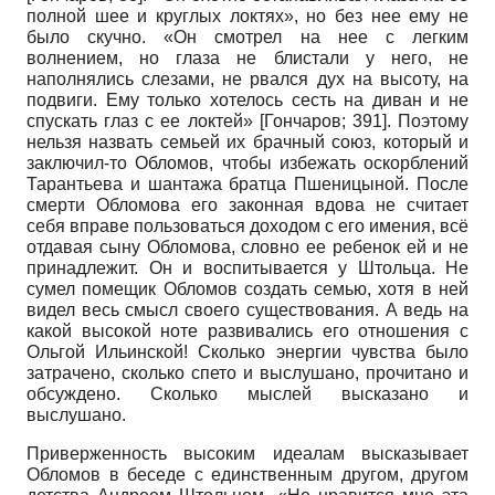
полной шее и круглых локтях», но без нее ему не
было скучно. «Он смотрел на нее с легким
волнением, но глаза не блистали у него, не
наполнялись слезами, не рвался дух на высоту, на
подвиги. Ему только хотелось сесть на диван и не
спускать глаз с ее локтей»
[
Гончаров
; 391]
. Поэтому
нельзя назвать семьей их брачный союз, который и
заключил-то Обломов, чтобы избежать оскорблений
Тарантьева и шантажа братца Пшеницыной. После
смерти Обломова его законная вдова не считает
себя вправе пользоваться доходом с его имения, всё
отдавая сыну Обломова, словно ее ребенок ей и не
принадлежит. Он и воспитывается у Штольца. Не
сумел помещик Обломов создать семью, хотя в ней
видел весь смысл своего существования. А ведь на
какой высокой ноте развивались его отношения с
Ольгой Ильинской! Сколько энергии чувства было
затрачено, сколько спето и выслушано, прочитано и
обсуждено. Сколько мыслей высказано и
выслушано.
Приверженность высоким идеалам высказывает
Обломов в беседе с единственным другом, другом