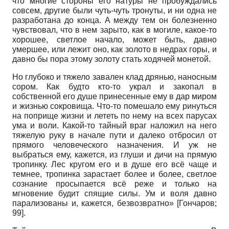
что многие стороны его натуры не пробуждались
совсем, другие были чуть-чуть тронуты, и ни одна не
разработана до конца. А между тем он болезненно
чувствовал, что в нем зарыто, как в могиле, какое-то
хорошее, светлое начало, может быть, давно
умершее, или лежит оно, как золото в недрах горы, и
давно бы пора этому золоту стать ходячей монетой.
Но глубоко и тяжело завален клад дрянью, наносным
сором. Как будто кто-то украл и закопал в
собственной его душе принесенные ему в дар миром
и жизнью сокровища. Что-то помешало ему ринуться
на поприще жизни и лететь по нему на всех парусах
ума и воли. Какой-то тайный враг наложил на него
тяжелую руку в начале пути и далеко отбросил от
прямого человеческого назначения. И уж не
выбраться ему, кажется, из глуши и дичи на прямую
тропинку. Лес кругом его и в душе его всё чаще и
темнее, тропинка зарастает более и более, светлое
сознание просыпается всё реже и только на
мгновение будит спящие силы. Ум и воля давно
парализованы и, кажется, безвозвратно»
[
Гончаров
;
99]
.