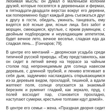
любимая мысль: он думал о маленькой колонии
друзей, которые поселятся в деревеньках и фермах,
в пятнадцати-двадцати верстах вокруг его деревни,
как попеременно будут каждый день съезжаться друг
к другу в гости, обедать, ужинать, танцевать, ему
видятся всё ясные дни, ясные лица. Без забот и
морщин, смеющиеся, круглые, с ярким румянцем, с
двойным подбородком и неувядающим аппетитом,
будет вечное лето, вечное веселье, сладкая еда да
сладкая лень…
[
Гончаров
; 79]
.
В центре его мечтаний – дворянская усадьба среди
типичной русской природы. «Ему представилось, как
он сидит в летний вечер на террасе за чайным
столом под непроницаемым для солнца навесом
деревьев, с длинной трубкой, и лениво втягивает в
себя дым, задумчиво наслаждаясь открывающимся
из-за деревьев видом, прохладой, тишиной, а вдали
желтеют поля, солнце опускается за знакомый
березняк и румянит гладкий, как зеркало, пруд, с
полей восходит пар, становится прохладно,
наступают сумерки, крестьяне толпами идут домой».
В центре его семьи – жена. «Праздная дворня сидит