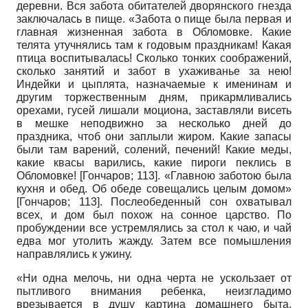
деревни. Вся забота обитателей дворянского гнезда
заключалась в пище. «Забота о пище была первая и
главная жизненная забота в Обломовке. Какие
телята утучнялись там к годовым праздникам! Какая
птица воспитывалась! Сколько тонких соображений,
сколько занятий и забот в ухаживанье за нею!
Индейки и цыплята, назначаемые к именинам и
другим торжественным дням, прикармливались
орехами, гусей лишали моциона, заставляли висеть
в мешке неподвижно за несколько дней до
праздника, чтоб они заплыли жиром. Какие запасы
были там варений, солений, печений! Какие меды,
какие квасы варились, какие пироги пеклись в
Обломовке!
[
Гончаров
; 113]
. «Главною заботою была
кухня и обед. Об обеде совещались целым домом»
[
Гончаров
; 113]
. Послеобеденный сон охватывал
всех, и дом был похож на сонное царство. По
пробуждении все устремлялись за стол к чаю, и чай
едва мог утолить жажду. Затем все помышления
направлялись к ужину.
«Ни одна мелочь, ни одна черта не ускользает от
пытливого внимания ребенка, неизгладимо
врезывается в душу картина домашнего быта,