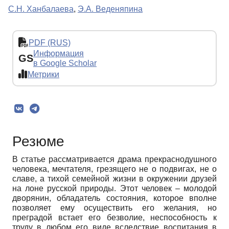
С.Н. Ханбалаева
,
Э.А. Веденяпина
PDF (RUS)
Информация
GS
в Google Scholar
Метрики
Резюме
В статье рассматривается драма прекраснодушного
человека, мечтателя, грезящего не о подвигах, не о
славе, а тихой семейной жизни в окружении друзей
на лоне русской природы. Этот человек – молодой
дворянин, обладатель состояния, которое вполне
позволяет ему осуществить его желания, но
преградой встает его безволие, неспособность к
труду в любом его виде вследствие воспитания в