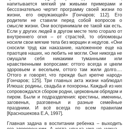
напитывается мягкий ум живыми примерами и
бессознательно чертит программу своей жизни по
жизни, его окружающей»
[
Гончаров
; 112]
. Его
родители не ставили перед собой вопросов о
смысле жизни. Они воспринимали ее такой как есть.
Если у других людей в другом месте тело сгорало от
внутреннего огня – от страстей, то обломовцы
носили свои мягкие тела без морщин и недугов. «Они
сносили труд как наказание, наложенное еще на
праотцев наших, но любить не могли. Они никогда не
смущали себя никакими туманными или
нравственными вопросами: оттого всегда и цвели
здоровьем и весельем, оттого там жили долго.…
Оттого и говорят, что прежде был крепче народ»
[
Гончаров
; 125]
. Три главных акта жизни наблюдал
Илюша: родины, свадьба и похороны. Каждый из них
сопровождался сбором родни, церковным обрядом и
пиром. Были и подразделения: крестины, именины,
заговенья, разговенья и разные семейные
праздники. И всё всегда по всем правилам
[
Красношекова Е.А, 1997
]
.
Главная задача в воспитании ребенка – выходить
его здоровеньким. А когда нянька уже не нужна –