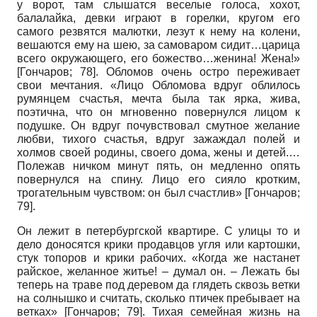
у ворот, там слышатся веселые голоса, хохот,
балалайка, девки играют в горелки, кругом его
самого резвятся малютки, лезут к нему на колени,
вешаются ему на шею, за самоваром сидит…царица
всего окружающего, его божество…женина! Жена!»
[
Гончаров
; 78]
. Обломов очень остро переживает
свои мечтания. «Лицо Обломова вдруг облилось
румянцем счастья, мечта была так ярка, жива,
поэтична, что он мгновенно повернулся лицом к
подушке. Он вдруг почувствовал смутное желание
любви, тихого счастья, вдруг зажаждал полей и
холмов своей родины, своего дома, жены и детей.…
Полежав ничком минут пять, он медленно опять
повернулся на спину. Лицо его сияло кротким,
трогательным чувством: он был счастлив»
[
Гончаров
;
79]
.
Он лежит в петербургской квартире. С улицы то и
дело доносятся крики продавцов угля или картошки,
стук топоров и крики рабочих. «Когда же настанет
райское, желанное житье! – думал он. – Лежать бы
теперь на траве под деревом да глядеть сквозь ветки
на солнышко и считать, сколько птичек пребывает на
ветках»
[
Гончаров
; 79]
. Тихая семейная жизнь на