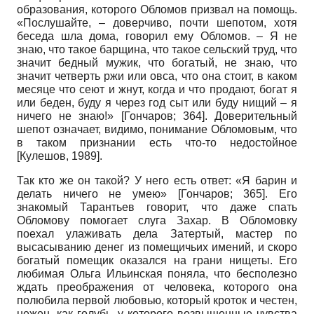
образования, которого Обломов призвал на помощь.
«Послушайте, – доверчиво, почти шепотом, хотя
беседа шла дома, говорил ему Обломов. – Я не
знаю, что такое барщина, что такое сельский труд, что
значит бедный мужик, что богатый, не знаю, что
значит четверть ржи или овса, что она стоит, в каком
месяце что сеют и жнут, когда и что продают, богат я
или беден, буду я через год сыт или буду нищий – я
ничего не знаю!»
[
Гончаров
; 364]
. Доверительный
шепот означает, видимо, понимание Обломовым, что
в таком признании есть что-то недостойное
[
Кулешов, 1989
]
.
Так кто же он такой? У него есть ответ: «Я барин и
делать ничего не умею»
[
Гончаров
; 365]
. Его
знакомый Тарантьев говорит, что даже спать
Обломову помогает слуга Захар. В Обломовку
поехал улаживать дела Затертый, мастер по
высасыванию денег из помещичьих имений, и скоро
богатый помещик оказался на грани нищеты. Его
любимая Ольга Ильинская поняла, что бесполезно
ждать преображения от человека, которого она
полюбила первой любовью, который кроток и честен,
нежен, как голубь, у которого возвышенные чувства