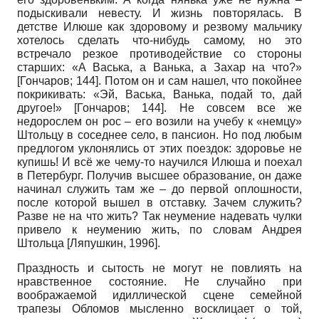
подыскивали невесту. И жизнь повторялась. В
детстве Илюше как здоровому и резвому мальчику
хотелось сделать что-нибудь самому, но это
встречало резкое противодействие со стороны
старших: «А Васька, а Ванька, а Захар на что?»
[
Гончаров
; 144]
. Потом он и сам нашел, что покойнее
покрикивать: «Эй, Васька, Ванька, подай то, дай
другое!»
[
Гончаров
; 144]
. Не совсем все же
недорослем он рос – его возили на учебу к «немцу»
Штольцу в соседнее село, в пансион. Но под любым
предлогом уклонялись от этих поездок: здоровье не
купишь! И всё же чему-то научился Илюша и поехал
в Петербург. Получив высшее образование, он даже
начинал служить там же – до первой оплошности,
после которой вышел в отставку. Зачем служить?
Разве не на что жить? Так неумение надевать чулки
привело к неумению жить, по словам Андрея
Штольца
[
Ляпушкин, 1996
]
.
Праздность и сытость не могут не повлиять на
нравственное состояние. Не случайно при
воображаемой идиллической сцене семейной
трапезы Обломов мысленно восклицает о той,