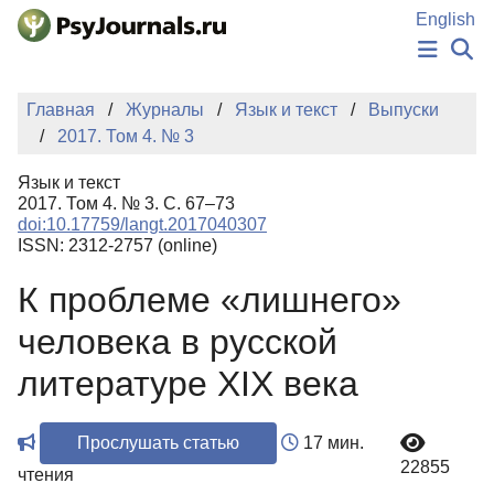
Перейти к основному содержанию
English
НОВОСТИ
Главная
Журналы
Язык и текст
Выпуски
ИЗДАНИЯ
2017. Том 4. № 3
АВТОРЫ
ПОДАТЬ РУКОПИСЬ
Язык и текст
БАЗА ЗНАНИЙ
2017. Том 4. № 3. С. 67–73
doi:10.17759/langt.2017040307
КЛЮЧЕВЫЕ СЛОВА
ISSN: 2312-2757 (online)
Регистрация
Вход
К проблеме «лишнего»
человека в русской
литературе ХIХ века
Прослушать статью
17 мин.
22855
чтения