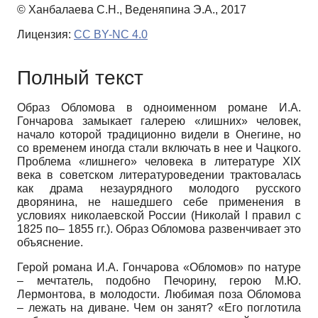
© Ханбалаева С.Н., Веденяпина Э.А., 2017
Лицензия:
CC BY-NC 4.0
Полный текст
Образ Обломова в одноименном романе И.А.
Гончарова замыкает галерею «лишних» человек,
начало которой традиционно видели в Онегине, но
со временем иногда стали включать в нее и Чацкого.
Проблема «лишнего» человека в литературе ХIХ
века в советском литературоведении трактовалась
как драма незаурядного молодого русского
дворянина, не нашедшего себе применения в
условиях николаевской России (Николай I правил с
1825 по– 1855 гг.). Образ Обломова развенчивает это
объяснение.
Герой романа И.А. Гончарова «Обломов» по натуре
– мечтатель, подобно Печорину, герою М.Ю.
Лермонтова, в молодости. Любимая поза Обломова
– лежать на диване. Чем он занят? «Его поглотила