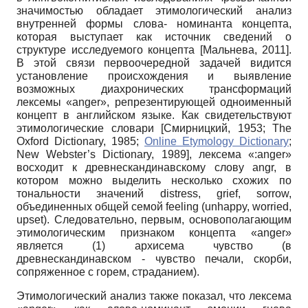
значимостью обладает этимологический анализ
внутренней формы слова- номинанта концепта,
которая выступает как источник сведений о
структуре исследуемого концепта
[
Мальнева, 2011
]
.
В этой связи первоочередной задачей видится
установление происхождения и выявление
возможных диахронических трансформаций
лексемы «anger», репрезентирующей одноименный
концепт в английском языке. Как свидетельствуют
этимологические словари
[
Смирницкий, 1953
;
The
Oxford Dictionary, 1985
;
Online Etymology Dictionary
;
New Webster’s Dictionary, 1989
]
, лексема «:anger»
восходит к древнескандинавскому слову angr, в
котором можно выделить несколько схожих по
тональности значений distress, grief, sorrow,
объединенных общей семой feeling (unhappy, worried,
upset). Следовательно, первым, основополагающим
этимологическим признаком концепта «anger»
является (1) архисема чувство (в
древнескандинавском - чувство печали, скорби,
сопряженное с горем, страданием).
Этимологический анализ также показал, что лексема