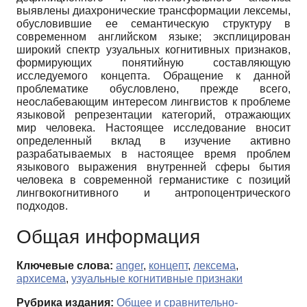
выявлены диахронические трансформации лексемы,
обусловившие ее семантическую структуру в
современном английском языке; эксплицирован
широкий спектр узуальных когнитивных признаков,
формирующих понятийную составляющую
исследуемого концепта. Обращение к данной
проблематике обусловлено, прежде всего,
неослабевающим интересом лингвистов к проблеме
языковой репрезентации категорий, отражающих
мир человека. Настоящее исследование вносит
определенный вклад в изучение активно
разрабатываемых в настоящее время проблем
языкового выражения внутренней сферы бытия
человека в современной германистике с позиций
лингвокогнитивного и антропоцентрического
подходов.
Общая информация
Ключевые слова:
anger
,
концепт
,
лексема
,
архисема
,
узуальные когнитивные признаки
Рубрика издания:
Общее и сравнительно-