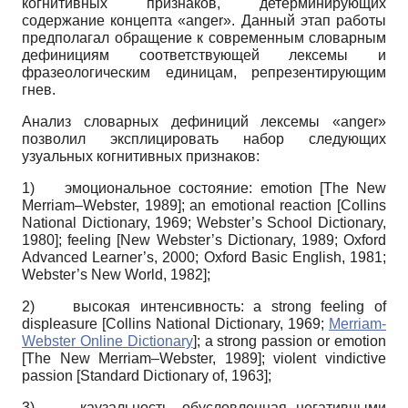
когнитивных признаков, детерминирующих
содержание концепта «anger». Данный этап работы
предполагал обращение к современным словарным
дефинициям соответствующей лексемы и
фразеологическим единицам, репрезентирующим
гнев.
Анализ словарных дефиниций лексемы «anger»
позволил эксплицировать набор следующих
узуальных когнитивных признаков:
1)
эмоциональное состояние: emotion
[
The New
Merriam–Webster, 1989
]
; an emotional reaction
[
Collins
National Dictionary, 1969
;
Webster’s School Dictionary,
1980
]
; feeling
[
New Webster’s Dictionary, 1989
;
Oxford
Advanced Learner’s, 2000
;
Oxford Basic English, 1981
;
Webster’s New World, 1982
]
;
2)
высокая интенсивность: a strong feeling of
displeasure
[
Collins National Dictionary, 1969
;
Merriam-
Webster Online Dictionary
]
; a strong passion or emotion
[
The New Merriam–Webster, 1989
]
; violent vindictive
passion
[
Standard Dictionary оf, 1963
]
;
3)
каузальность, обусловленная негативными