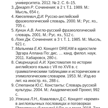
университета. 2012. № 2. С. 6–15.
Декарт Р
. Сочинения: в 2 т. Т.1. 1989. М.:
Мысль, 654 с.
Квеселевич Д.И.
Русско-английский
фразеологический словарь. 2000. М.: Рус. яз.,
705 с.
Кунин А.В.
Англо-русский фразеологический
словарь. 2001. М.: Рус. яз., 512 с.
Локк Дж.
Сочинения: в 3 т. Т. 1. 1985. М.: Мысль,
621 с.
Мальнева Е.Ю.
Концепт DREAM в идиостиле
Эдгара Аллана По: дис. … канд. филол. наук.
2011. Хабаровск, 280 с.
Смирницкий А.И.
Хрестоматия по истории
английского языка с VII по XVII в. с
грамматическими таблицами и историческим и
этимологическим словарем. 1953. М.: Изд-во
лит. на иностр. яз., 288 с.
Степанов Ю.С.
Константы: Словарь русской
культуры. 2004. М.: Академический Проект, 992
с.
Уткина Л.Н., Ковалевич Д.С.
Концепт «время»
в англоязычных пословицах и поговорках