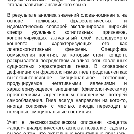
этапах развития английского языка.
В результате анализа значений слова-номинанта на
основе толковых, фразеологических и
идиоматических словарей эксплицирован широкий
спектр узуальных когнитивных признаков,
конституирующих актуальный слой исследуемого
концепта и характеризующих его как
лингвокогнитивный феномен. Специфика
осмысления понятия, за которым стоит концепт,
раскрывается посредством анализа оязыковленных
сущностных характеристик гнева. В словарных
дефинициях и фразеологизмах гнев представлен как
высокоинтенсивное эмоциональное состояние,
продуцируемое негативными явлениями и
характеризующееся внешними (физиологическими)
проявлениями, агрессивным поведением, потерей
самообладания. Гнев всегда направлен на кого-то,
иногда сопряжен с местью, иногда переходит в
полярные эмоциональные состояния.
Учет в лексикографическом описании концепта
«anger» диахронического аспекта позволяет сделать
вывод о том, что актуальные когнитивные признаки,