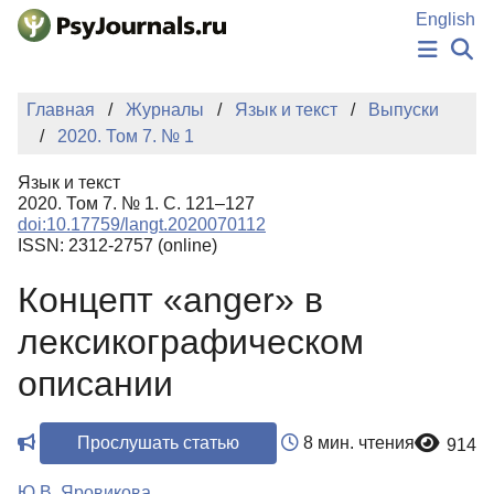
Перейти к основному содержанию
English
НОВОСТИ
Главная
Журналы
Язык и текст
Выпуски
ИЗДАНИЯ
2020. Том 7. № 1
АВТОРЫ
ПОДАТЬ РУКОПИСЬ
Язык и текст
БАЗА ЗНАНИЙ
2020. Том 7. № 1. С. 121–127
doi:10.17759/langt.2020070112
КЛЮЧЕВЫЕ СЛОВА
ISSN: 2312-2757 (online)
Регистрация
Вход
Концепт «anger» в
лексикографическом
описании
Прослушать статью
8 мин. чтения
914
Ю.В. Яровикова