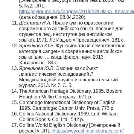
[Электронный ресурс] // Язык и текст. 2018. Том
5. №2. URL:
http://psyjournals.ru/langpsy/2018/n2/Utkina_Kovalevi
(дата обращения: 08.04.2020).
Шехтман Н.А.
Практикум по фразеологии
современного английского языка: пособие для
студентов пед. институтов (на английском
языке). 1971. Л.: Изд-во «Просвещение», 181 с.
Яровикова Ю.В.
Функционально-семантическая
категория «anger» в современном английском
языке: дис. … канд. филол. наук. 2013.
Хабаровск, 184 с.
Яровикова Ю.В.
Эмоции как объект
лингвистических исследований //
Международный научно-исследовательский
журнал. 2013. № 7. С. 5.
The American Heritage Dictionary. 1985. Boston:
Houghton Mifflin Company,. 671 р.
Cambridge International Dictionary of English.
1995. Cambridge: Cambr. Univ. Press, 773 р.
Collins National Dictionary. 1969. Lnd: William
Collins Sons & Co. Ltd., 542 р.
Collins World English Dictionary [Электронный
ресурс] // URL:
https://www.collinsdictionary.com/