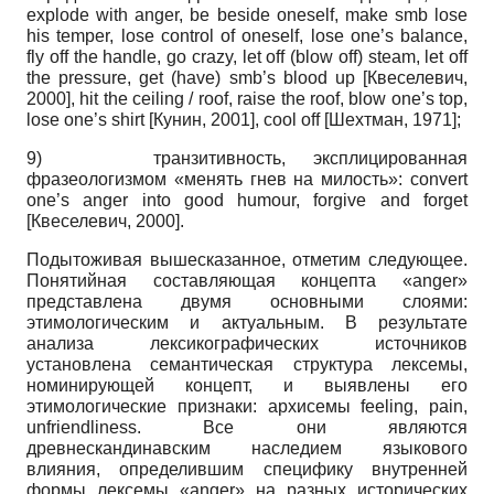
explode with anger, be beside oneself, make smb lose
his temper, lose control of oneself, lose one’s balance,
fly off the handle, go crazy, let off (blow off) steam, let off
the pressure, get (have) smb’s blood up
[
Квеселевич,
2000
]
, hit the ceiling / roof, raise the roof, blow one’s top,
lose one’s shirt
[
Кунин, 2001
]
, cool off
[
Шехтман, 1971
]
;
9)
транзитивность, эксплицированная
фразеологизмом «менять гнев на милость»: convert
one’s anger into good humour, forgive and forget
[
Квеселевич, 2000
]
.
Подытоживая вышесказанное, отметим следующее.
Понятийная составляющая концепта «anger»
представлена двумя основными слоями:
этимологическим и актуальным. В результате
анализа лексикографических источников
установлена семантическая структура лексемы,
номинирующей концепт, и выявлены его
этимологические признаки: архисемы feeling, pain,
unfriendliness. Все они являются
древнескандинавским наследием языкового
влияния, определившим специфику внутренней
формы лексемы «anger» на разных исторических