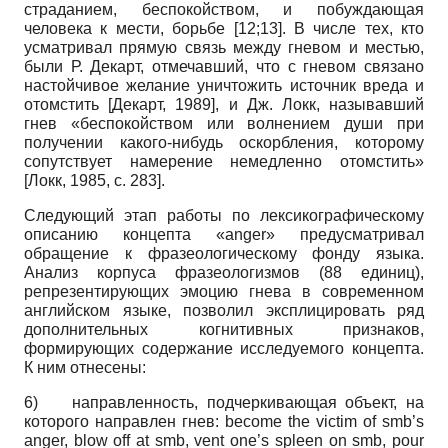
страданием, беспокойством, и побуждающая
человека к мести, борьбе [12;13]. В числе тех, кто
усматривал прямую связь между гневом и местью,
были Р. Декарт, отмечавший, что с гневом связано
настойчивое желание уничтожить источник вреда и
отомстить
[
Декарт, 1989
]
, и Дж. Локк, называвший
гнев «беспокойством или волнением души при
получении какого-нибудь оскорбления, которому
сопутствует намерение немедленно отомстить»
[
Локк, 1985
, с. 283]
.
Следующий этап работы по лексикографическому
описанию концепта «anger» предусматривал
обращение к фразеологическому фонду языка.
Анализ корпуса фразеологизмов (88 единиц),
репрезентирующих эмоцию гнева в современном
английском языке, позволил эксплицировать ряд
дополнительных когнитивных признаков,
формирующих содержание исследуемого концепта.
К ним отнесены:
6)
направленность, подчеркивающая объект, на
которого направлен гнев: become the victim of smb’s
anger, blow off at smb, vent one’s spleen on smb, pour