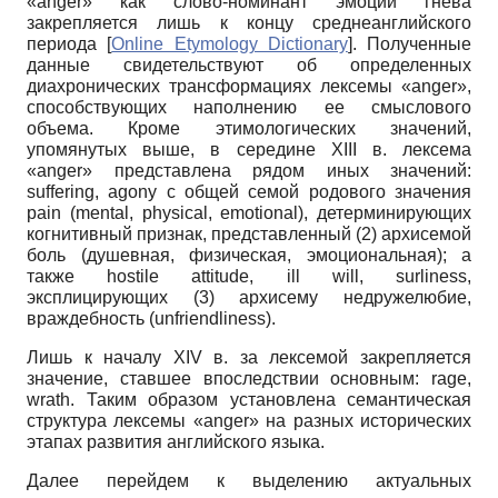
«anger» как слово-номинант эмоции гнева
закрепляется лишь к концу среднеанглийского
периода
[
Online Etymology Dictionary
]
. Полученные
данные свидетельствуют об определенных
диахронических трансформациях лексемы «anger»,
способствующих наполнению ее смыслового
объема. Кроме этимологических значений,
упомянутых выше, в середине XIII в. лексема
«anger» представлена рядом иных значений:
suffering, agony с общей семой родового значения
pain (mental, physical, emotional), детерминирующих
когнитивный признак, представленный (2) архисемой
боль (душевная, физическая, эмоциональная); а
также hostile attitude, ill will, surliness,
эксплицирующих (3) архисему недружелюбие,
враждебность (unfriendliness).
Лишь к началу XIV в. за лексемой закрепляется
значение, ставшее впоследствии основным: rage,
wrath. Таким образом установлена семантическая
структура лексемы «anger» на разных исторических
этапах развития английского языка.
Далее перейдем к выделению актуальных