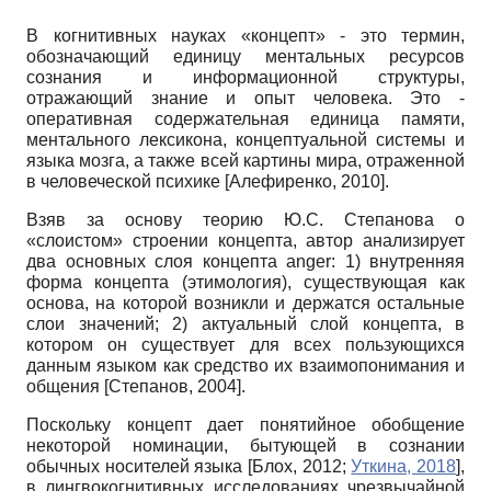
В когнитивных науках «концепт» - это термин,
обозначающий единицу ментальных ресурсов
сознания и информационной структуры,
отражающий знание и опыт человека. Это -
оперативная содержательная единица памяти,
ментального лексикона, концептуальной системы и
языка мозга, а также всей картины мира, отраженной
в человеческой психике
[
Алефиренко, 2010
]
.
Взяв за основу теорию Ю.С. Степанова о
«слоистом» строении концепта, автор анализирует
два основных слоя концепта anger: 1) внутренняя
форма концепта (этимология), существующая как
основа, на которой возникли и держатся остальные
слои значений; 2) актуальный слой концепта, в
котором он существует для всех пользующихся
данным языком как средство их взаимопонимания и
общения
[
Степанов, 2004
]
.
Поскольку концепт дает понятийное обобщение
некоторой номинации, бытующей в сознании
обычных носителей языка
[
Блох, 2012
;
Уткина, 2018
]
,
в лингвокогнитивных исследованиях чрезвычайной