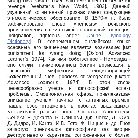
strong displeasure mixed with resentment or desire for
revenge
[
Webster’s New World, 1982
]
. Данный
узуальный когнитивный признак имеет следующее
этимологическое обоснование. В 1570-х гг. было
зафиксировано слово «nemesis» греческого
происхождения с семантикой «праведный гнев»: just
indignation, righteous anger
[
Online Etymology
Dictionary
]
. В современном английском языке
основным его значением является возмездие: just
punishment for wrong doing
[
Oxford Advanced
Learner’s, 1974
]
. Как имя собственное - Немезида -
оно служит наименованием богини возмездия, в
греческой мифологии олицетворяющей
божественный гнев: goddess of vengeance
[
Oxford
Advanced Learner’s, 1974
]
. В этой связи
целесообразно учесть и философский аспект
проблемы. Эмоциональная сфера, привлекавшая
внимание ученых начиная с античных времен,
нашла свое отражение в работах выдающихся
мыслителей разных эпох: Сократа, Аристотеля,
Сенеки, Р. Декарта, Б. Спинозы, Дж. Локка, Д. Юма,
Д. Дидро, И. Канта, И.В. Гете, Ф. Ницше и др. Гнев
зачастую оценивался философами как эмоция
деструктивного характера, сопряженная с болью,