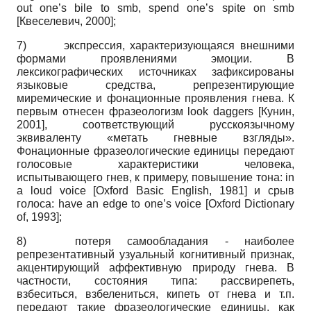
out one’s bile to smb, spend one’s spite on smb
[
Квеселевич, 2000
]
;
7) экспрессия, характеризующаяся внешними
формами проявлениями эмоции. В
лексикографических источниках зафиксированы
языковые средства, репрезентирующие
миремические и фонационные проявления гнева. К
первым отнесен фразеологизм look daggers
[
Кунин,
2001
]
, соответствующий русскоязычному
эквиваленту «метать гневные взгляды».
Фонационные фразеологические единицы передают
голосовые характеристики человека,
испытывающего гнев, к примеру, повышение тона: in
a loud voice
[
Oxford Basic English, 1981
]
и срыв
голоса: have an edge to one’s voice
[
Oxford Dictionary
of, 1993
]
;
8) потеря самообладания - наиболее
репрезентативный узуальный когнитивный признак,
акцентирующий аффективную природу гнева. В
частности, состояния типа: рассвирепеть,
взбеситься, взбелениться, кипеть от гнева и т.п.
передают такие фразеологические единицы, как