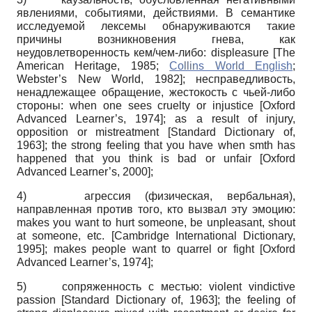
явлениями, событиями, действиями. В семантике
исследуемой лексемы обнаруживаются такие
причины возникновения гнева, как
неудовлетворенность кем/чем-либо: displeasure
[
The
American Heritage, 1985
;
Collins World English
;
Webster’s New World, 1982
]
; несправедливость,
ненадлежащее обращение, жестокость с чьей-либо
стороны: when one sees cruelty or injustice
[
Oxford
Advanced Learner’s, 1974
]
; as a result of injury,
opposition or mistreatment
[
Standard Dictionary оf,
1963
]
; the strong feeling that you have when smth has
happened that you think is bad or unfair
[
Oxford
Advanced Learner’s, 2000
]
;
4)
агрессия (физическая, вербальная),
направленная против того, кто вызвал эту эмоцию:
makes you want to hurt someone, be unpleasant, shout
at someone, etc.
[
Cambridge International Dictionary,
1995
]
; makes people want to quarrel or fight
[
Oxford
Advanced Learner’s, 1974
]
;
5)
сопряженность с местью: violent vindictive
passion
[
Standard Dictionary оf, 1963
]
; the feeling of