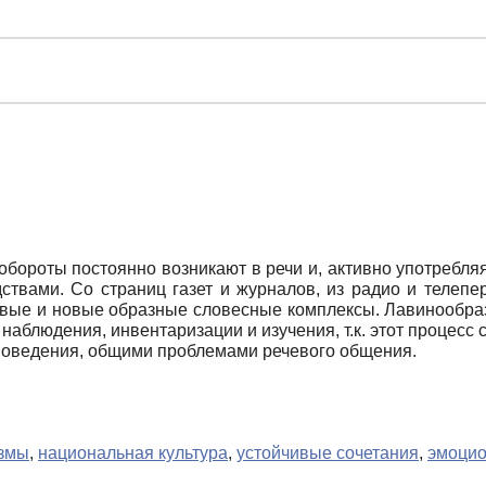
ороты постоянно возникают в речи и, активно употребляя
твами. Со страниц газет и журналов, из радио и телепер
 новые и новые образные словесные комплексы. Лавинообра
аблюдения, инвентаризации и изучения, т.к. этот процесс
поведения, общими проблемами речевого общения.
змы
,
национальная культура
,
устойчивые сочетания
,
эмоцио