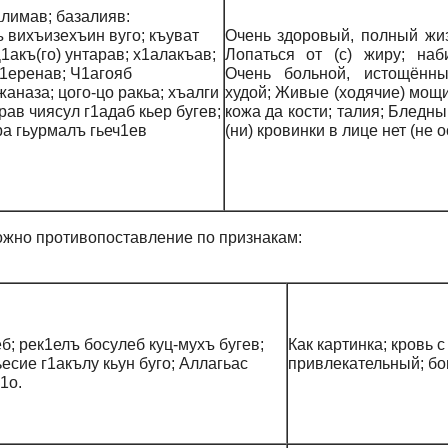
алимав; базалияв:
 вихъизехъин вуго; къуват
Очень здоровый, полный жи
1акъ(го) унтарав; х1алакъав;
Лопаться от (с) жиру; наб
т1еренав; Ч1агояб
Очень больной, истощённы
жаназа; цого-цо ракьа; хъалги
худой; Живые (ходячие) мощи
рав чиясул г1адаб кьер бугев;
кожа да кости; талия; Бледны
ра гьурмалъ гьеч1ев
(ни) кровинки в лице нет (не о
ожно противопоставление по признакам:
б; рек1елъ босулеб куц-мухъ бугев;
Как картинка; кровь 
ьесие г1акълу кьун буго; Аллагьас
привлекательный; бог
1о.