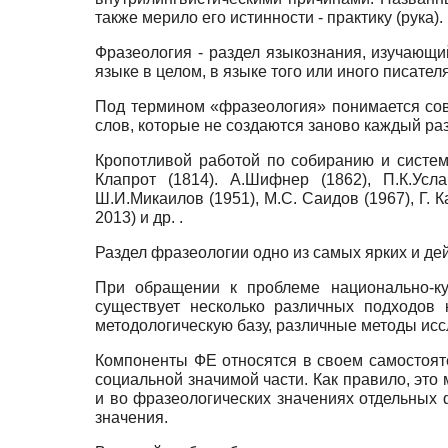
также мерило его истинности - практику (рука).
Фразеология - раздел языкознания, изучающи
языке в целом, в языке того или иного писател
Под термином «фразеология» понимается сов
слов, которые не создаются заново каждый раз
Кропотливой работой по собиранию и систем
Клапрот (1814). А.Шифнер (1862), П.К.Усла
Ш.И.Микаилов (1951), М.С. Саидов (1967), Г. К
2013) и др. .
Раздел фразеологии одно из самых ярких и де
При обращении к проблеме национально-ку
существует несколько различных подходов
методологическую базу, различные методы исс
Компоненты ФЕ относятся в своем самостояте
социальной значимой части. Как правило, эт
и во фразеологических значениях отдельных
значения.