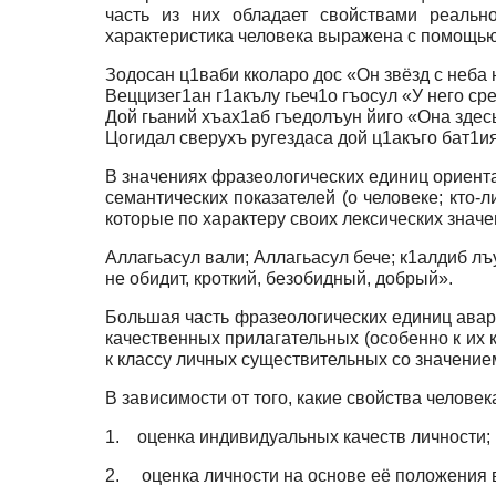
часть из них обладает свойствами реальн
характеристика человека выражена с помощью
Зодосан ц1ваби кколаро дос «Он звёзд с неба н
Веццизег1ан г1акълу гьеч1о гъосул «У него ср
Дой гьаний хъах1аб гъедолъун йиго «Она здес
Цогидал сверухъ ругездаса дой ц1акъго бат1и
В значениях фразеологических единиц ориента
семантических показателей (о человеке; кто-
которые по характеру своих лексических значе
Аллагьасул вали; Аллагьасул бече; к1алдиб л
не обидит, кроткий, безобидный, добрый».
Большая часть фразеологических единиц авар
качественных прилагательных (особенно к их 
к классу личных существительных со значение
В зависимости от того, какие свойства челове
1.
оценка индивидуальных качеств личности;
2.
оценка личности на основе её положения 