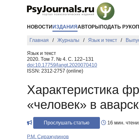
Перейти к основному содержанию
НОВОСТИ
ИЗДАНИЯ
АВТОРЫ
ПОДАТЬ РУКО
Главная
Журналы
Язык и текст
Выпу
Язык и текст
2020. Том 7. № 4. С. 122–131
doi:10.17759/langt.2020070410
ISSN: 2312-2757 (online)
Характеристика фр
«человек» в аварс
Прослушать статью
16 мин. чтени
Р.М. Сиражудинов