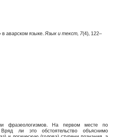
» в аварском языке.
Язык и текст,
7
(4), 122–
ии фразеологизмов. На первом месте по
. Вряд ли это обстоятельство объяснимо
) и логическую (голова) ступени познания, а