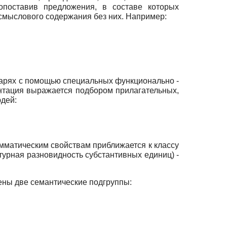
опоставив предложения, в составе которых
смыслового содержания без них. Например:
оварях с помощью специальных функционально -
иентация выражается подбором прилагательных,
юдей:
мматическим свойствам приближается к классу
турная разновидность субстантивных единиц) -
лены две семантические подгруппы: