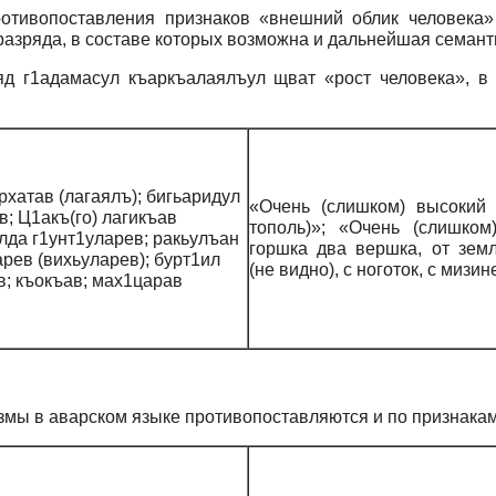
отивопоставления признаков «внешний облик человека» 
разряда, в составе которых возможна и дальнейшая семант
д г1адамасул къаркъалаялъул щват «рост человека», в 
рхатав (лагаялъ); бигьаридул
«Очень (слишком) высокий 
в; Ц1акъ(го) лагикъав
тополь)»; «Очень (слишком
лда г1унт1уларев; ракьулъан
горшка два вершка, от зем
рев (вихьуларев); бурт1ил
(не видно), с ноготок, с мизин
в; къокъав; мах1царав
змы в аварском языке противопоставляются и по признакам