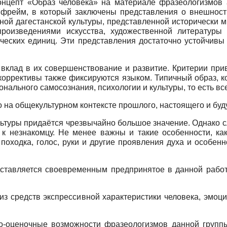
концепт «Образ человека» на материале фразеологизмов 
 фрейм, в который заключены представления о внешности
ной дагестанской культуры, представленной исторически м
роизведениями искусства, художественной литературы
ческих единиц. Эти представления достаточно устойчивы
 вклад в их совершенствование и развитие. Критерии при
 коррективы также фиксируются языком. Типичный образ, к
ального самосознания, психологии и культуры, то есть вс
на общекультурном контексте прошлого, настоящего и буд
ьтуры придаётся чрезвычайно большое значение. Однако с
к незнакомцу. Не менее важны и такие особенности, как
походка, голос, руки и другие проявления духа и особен
дставляется своевременным предпринятое в данной рабо
з средств экспрессивной характеристики человека, эмоц
о-оценочные возможности фразеологизмов данной группы