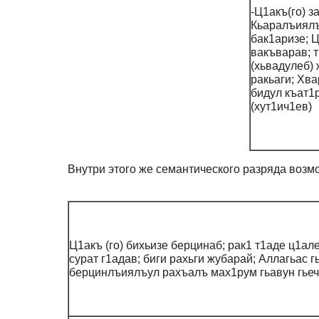
-Ц1акъ(го) з
Кьаралъиялъ
бак1аризе; Ц
вакъварав; 
(хьвадулеб) 
ракьаги; Хва
бидул къат1
(хут1ич1ев)
Внутри этого же семантического разряда возм
Ц1акъ (го) бихьизе берцинаб; рак1 т1аде ц1але
сурат г1адав; биги рахьги жубарай; Аллагьас г
берцинлъиялъул рахъалъ мах1рум гьавун гьеч