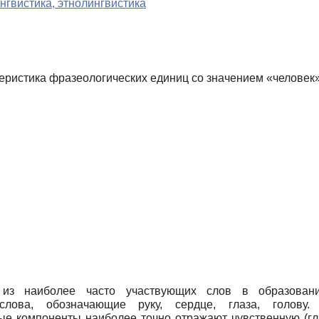
нгвистика, этнолингвистика
теристика фразеологических единиц со значением «человек
 из наиболее часто участвующих слов в образован
 слова, обозначающие руку, сердце, глаза, голову
е компоненты наиболее точно отражают чувственную (глаз