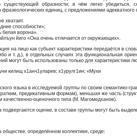
о существующей образности; в чём легко убедиться, с
 фразеологических единиц, с предложениями адекватного 
е хватает.
едние способности»;
ь белая ворона».
яйлъун йиго «Она очень отличается от окружающих».
ция на лицо как субъект характеристики передаётся в сл
либо и т. д.), в отдельных случаях эта функциональная ор
ний могут быть использованы только для характеристики л
ъуни килищ х1анч1уларев; х1урулг1ин; «Мухи
ского языка в исследуемой группы по своим семантико-гра
кратким, предикативным формам), меньшая же часть (струк
м качественно-оценочного типа (М. Магомедханов).
ка подвергаются оценке, в составе группы могут быть выде
в обществе, определённом коллективе, среде: