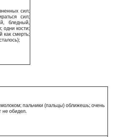
зненных сил;
ираться сил;
й, бледный,
; одни кости;
й как смерть;
сталось);
с молоком; пальчики (пальцы) оближешь; очень
 не обидел.