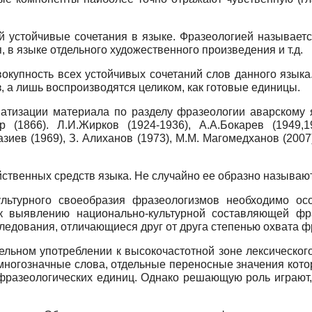
й устойчивые сочетания в языке. Фразеологией называетс
я, в языке отдельного художественного произведения и т.д.
окупность всех устойчивых сочетаний слов данного языка
, а лишь воспроизводятся целиком, как готовые единицы.
атизации материала по разделу фразеологии аварскому я
р (1866). Л.И.Жирков (1924-1936), А.А.Бокарев (1949,
азиев (1969), З. Алиханов (1973), М.М. Магомедханов (2007
йственных средств языка. Не случайно ее образно называю
льтурного своеобразия фразеологизмов необходимо осо
 к выявлению национально-культурной составляющей фр
ледования, отличающиеся друг от друга степенью охвата ф
льном употреблении к высокочастотной зоне лексического 
о многозначные слова, отдельные переносные значения ко
 фразеологических единиц. Однако решающую роль играют,