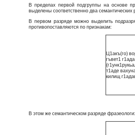
В пределах первой подгруппы на основе пр
выделены соответственно два семантических 
В первом разряде можно выделить подразря
противопоставляются по признакам:
Ц1акъ(го) во
гъвет1 г1ада
(г1унк1рукьа
т1аде вахуна
килищ г1ада
В этом же семантическом разряде фразеологи