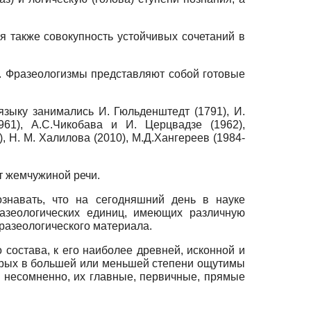
я также совокупность устойчивых сочетаний в
. Фразеологизмы представляют собой готовые
зыку занимались И. Гюльденштедт (1791), И.
1961), А.С.Чикобава и И. Церцвадзе (1962),
), Н. М. Халилова (2010), М.Д.Хангереев (1984-
т жемчужиной речи.
знавать, что на сегодняшний день в науке
азеологических единиц, имеющих различную
разеологического материала.
состава, к его наиболее древней, исконной и
торых в большей или меньшей степени ощутимы
 несомненно, их главные, первичные, прямые