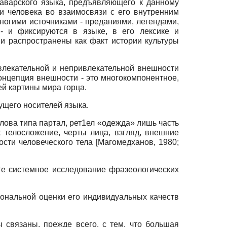
аварского языка, предъявляющего к данному
 человека во взаимосвязи с его внутренним
ногими источниками - преданиями, легендами,
 - и фиксируются в языке, в его лексике и
 и распространены как факт истории культуры
влекательной и непривлекательной внешности
онцепция внешности - это многокомпонентное,
ей картины мира горца.
ущего носителей языка.
лова типа партал, рет1ел «одежда» лишь часть
 телосложение, черты лица, взгляд, внешние
ности человеческого тела
[
Магомедханов, 1980
;
те системное исследование фразеологических
иональной оценки его индивидуальных качеств
 связаны, прежде всего, с тем, что большая