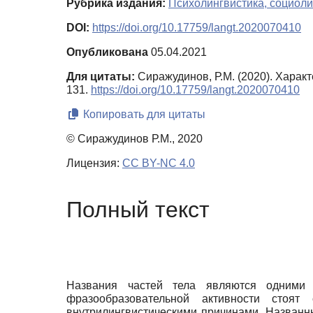
Рубрика издания:
Психолингвистика, социоли
DOI:
https://doi.org/10.17759/langt.2020070410
Опубликована
05.04.2021
Для цитаты:
Сиражудинов, Р.М. (2020). Харак
131.
https://doi.org/10.17759/langt.2020070410
Копировать для цитаты
© Сиражудинов Р.М., 2020
Лицензия:
CC BY-NC 4.0
Полный текст
Названия частей тела являются одними
фразообразовательной активности стоят
внутрилингвистическими причинами. Названны