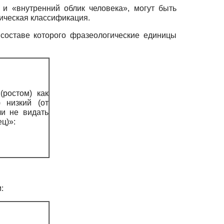
и «внутренний облик человека», могут быть
ическая классификация.
составе которого фразеологические единицы
(ростом) как
) низкий (от
ли не видать
ец)»:
: