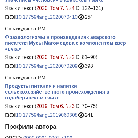
Язык и текст (
2020. Том 7. № 4
С. 122–131)
DOI
10.17759/langt.2020070410
254
Сиражудинов Р.М.
Фразеологизмы в произведениях аварского
писателя Мусы Магомедова с компонентом квер
«рука»
Язык и текст (
2020. Том 7. № 2
С. 81–90)
DOI
10.17759/langt.2020070209
398
Сиражудинов Р.М.
Продукты питания и напитки
сельскохозяйственного происхождения в
годоберинском языке
Язык и текст (
2019. Том 6. № 3
С. 70–75)
DOI
10.17759/langt.2019060308
241
Профили автора