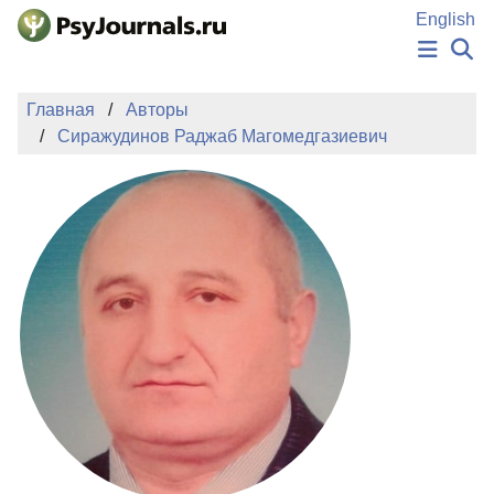
Перейти к основному содержанию
English
НОВОСТИ
Главная
Авторы
ИЗДАНИЯ
Сиражудинов Раджаб Магомедгазиевич
АВТОРЫ
ПОДАТЬ РУКОПИСЬ
БАЗА ЗНАНИЙ
КЛЮЧЕВЫЕ СЛОВА
Регистрация
Вход