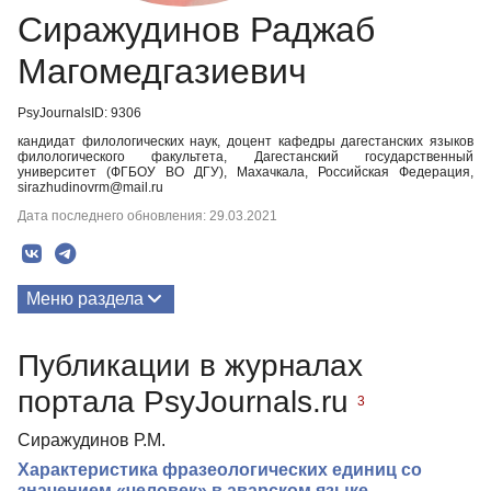
Сиражудинов Раджаб
Магомедгазиевич
PsyJournalsID: 9306
кандидат филологических наук, доцент кафедры дагестанских языков
филологического факультета, Дагестанский государственный
университет (ФГБОУ ВО ДГУ), Махачкала, Российская Федерация,
sirazhudinovrm@mail.ru
Дата последнего обновления: 29.03.2021
Меню раздела
Публикации
Публикации в журналах
портала PsyJournals.ru
3
Сиражудинов Р.М.
Характеристика фразеологических единиц со
значением «человек» в аварском языке