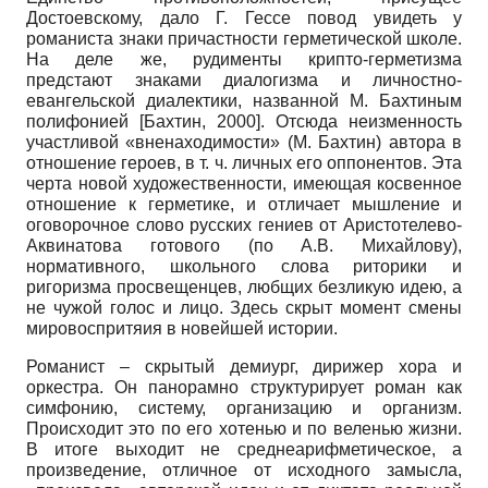
Достоевскому, дало Г. Гессе повод увидеть у
романиста знаки причастности герметической школе.
На деле же, рудименты крипто-герметизма
предстают знаками диалогизма и личностно-
евангельской диалектики, названной М. Бахтиным
полифонией
[
Бахтин, 2000
]
. Отсюда неизменность
участливой «вненаходимости» (М. Бахтин) автора в
отношение героев, в т. ч. личных его оппонентов. Эта
черта новой художественности, имеющая косвенное
отношение к герметике, и отличает мышление и
оговорочное слово русских гениев от Аристотелево-
Аквинатова готового (по А.В. Михайлову),
нормативного, школьного слова риторики и
ригоризма просвещенцев, любщих безликую идею, а
не чужой голос и лицо. Здесь скрыт момент смены
мировоспритяия в новейшей истории.
Романист – скрытый демиург, дирижер хора и
оркестра. Он панорамно структурирует роман как
симфонию, систему, организацию и организм.
Происходит это по его хотенью и по веленью жизни.
В итоге выходит не среднеарифметическое, а
произведение, отличное от исходного замысла,