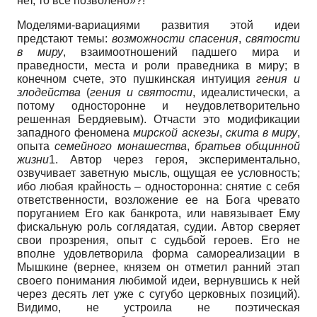
нет, то все позволено»?!
Моделями-вариациями развития этой идеи
предстают темы:
возможности спасения
,
святости
в миру
, взаимоотношений падшего мира и
праведности, места и роли праведника в миру; в
конечном счете, это пушкинская интуиция
гения и
злодейства
(
гения и святости
, идеалистически, а
потому односторонне и неудовлетворительно
решенная Бердяевым). Отчасти это модификации
западного феномена
мирской аскезы
,
скита в миру
,
опыта
семейного монашества
,
братьев общинной
жизни
1. Автор через героя, экспериментально,
озвучивает заветную мысль, ощущая ее условность;
ибо любая крайность – односторонна: снятие с себя
ответственности, возложение ее на Бога чревато
поруганием Его как банкрота, или навязывает Ему
фискальную роль соглядатая, судии. Автор сверяет
свои прозрения, опыт с судьбой героев. Его не
вполне удовлетворила форма самореализации в
Мышкине (вернее, князем он отметил ранний этап
своего понимания любимой идеи, вернувшись к ней
через десять лет уже с сугубо церковных позиций).
Видимо, не устроила не поэтическая