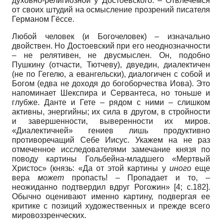
духовно-религиозной у Достоевского. – Отвлечемся
от своих штудий на осмысление прозрений писателя
Германом Гёссе.
Любой человек (и Богочеловек) – изначально
двойствен. Но Достоевский при его неоднозначности
– не релятивен, не двусмыслен. Он, подобно
Пушкину (отчасти, Тютчеву), двуедин, диалектичен
(не по Гегелю, а евангельски), диалогичен с собой и
Богом (едва не доходя до богоборчества Иова). Это
напоминает Шекспира и Сервантеса, но тоньше и
глубже. Данте и Гете – рядом с ними – слишком
активны, энергийны; их сила в другом, в стройности
и завершенности, выверенности их миров.
«Диалектичней» гениев лишь продуктивно
противоречащий Себе Иисус. Укажем на не раз
отмеченное исследователями замечание князя по
поводу картины Гольбейна-младшего «Мертвый
Христос» (князь: «Да от этой картины у
иного
еще
вера
может
пропасть! – Пропадает и то, –
неожиданно подтвердил вдруг Рогожин» [4; с.182].
Обычно оценивают именно картину, подвергая ее
критике с позиций художественных и прежде всего
мировоззренческих.