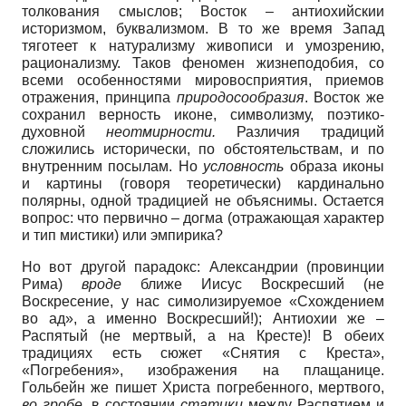
толкования смыслов; Восток – антиохийскии
историзмом, буквализмом. В то же время Запад
тяготеет к натурализму живописи и умозрению,
рационализму. Таков феномен жизнеподобия, со
всеми особенностями мировосприятия, приемов
отражения, принципа
природосообразия
. Восток же
сохранил верность иконе, символизму, поэтико-
духовной
неотмирности.
Различия традиций
сложились исторически, по обстоятельствам, и по
внутренним посылам. Но
условность
образа иконы
и картины (говоря теоретически) кардинально
полярны, одной традицией не объяснимы. Остается
вопрос: что первично – догма (отражающая характер
и тип мистики) или эмпирика?
Но вот другой парадокс: Александрии (провинции
Рима)
вроде
ближе Иисус Воскресший (не
Воскресение, у нас симолизируемое «Схождением
во ад», а именно Воскресший!); Антиохии же –
Распятый (не мертвый, а на Кресте)! В обеих
традициях есть сюжет «Снятия с Креста»,
«Погребения», изображения на плащанице.
Гольбейн же пишет Христа погребенного, мертвого,
во гробе
, в состоянии
статики
между Распятием и