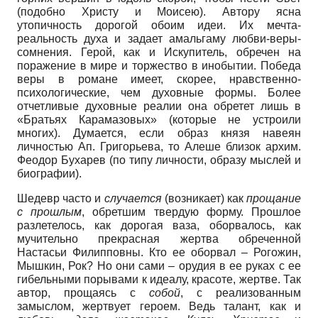
(подобно Христу и Моисею). Автору ясна
утопичность дорогой обоим идеи. Их мечта-
реальность духа и задает амальгаму любви-веры-
сомнения. Герой, как и Искупитель, обречен на
поражение в мире и торжество в инобытии. Победа
веры в романе имеет, скорее, нравственно-
психологические, чем духовные формы. Более
отчетливые духовные реалии она обретет лишь в
«Братьях Карамазовых» (которые не устроили
многих). Думается, если образ князя навеян
личностью Ап. Григорьева, то Алеше близок архим.
Феодор Бухарев (по типу личности, образу мыслей и
биографии).
Шедевр часто и
случается
(возникает) как
прощание
с прошлым
, обретшим твердую форму. Прошлое
разлетелось, как дорогая ваза, оборвалось, как
мучительно прекрасная жертва обреченной
Настасьи Филипповны. Кто ее оборвал – Рогожин,
Мышкин, Рок? Но они сами – орудия в ее руках с ее
гибельными порывами к идеалу, красоте, жертве. Так
автор, прощаясь с
собой
, с реализованным
замыслом, жертвует героем. Ведь талант, как и