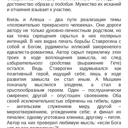
достоинство
образа и подобия
. Мужество их исканий
и отчаяния взывает к участию.
Князь и Алеша – два пути реализации темы
«положительно прекрасного человека». Они дороги
автору не только духовно-личностным родством, но
как точка скрещения скрытых в них полярных
интенций. В них видна печать борьбы Ставрогина с
собой и Богом, рудименты иллюзий закоренелого
идеалиста-романтика. Автор скрыл перекличку этих
троих в ходе воплощения замысла, но след
избирательного сродства
(выражение Гете)
остался. Ведь Ставрогин задумывался как
позитивный герой, ищущий себя; лишь в ходе
развития замысла он стал иным. А Мышкин
поначалу мыслился злодеем, а стал в
христообразным
героем. Один – послушнически
смиренен; другой – опустошен своевоием. Оба
своей исключительностью обречены на гибель; один
– ангельским служением миру, другой –
мироотвержением, угождением себе; и финал их
печален: одному уготована клиника, другому – петля.
Автор на них проверил любимую мысль: «если Бога