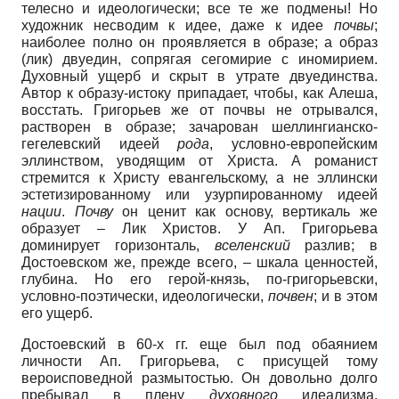
телесно и идеологически; все те же подмены! Но
художник несводим к идее, даже к идее
почвы
;
наиболее полно он проявляется в образе; а образ
(лик) двуедин, сопрягая сегомирие с иномирием.
Духовный ущерб и скрыт в утрате двуединства.
Автор к образу-истоку припадает, чтобы, как Алеша,
восстать. Григорьев же от почвы не отрывался,
растворен в образе; зачарован шеллингианско-
гегелевский идеей
рода
, условно-европейским
эллинством, уводящим от Христа. А романист
стремится к Христу евангельскому, а не эллински
эстетизированному или узурпированному идеей
нации
.
Почву
он ценит как основу, вертикаль же
образует – Лик Христов. У Ап. Григорьева
доминирует горизонталь,
вселенский
разлив; в
Достоевском же, прежде всего, – шкала ценностей,
глубина. Но его герой-князь, по-григорьевски,
условно-поэтически, идеологически,
почвен
; и в этом
его ущерб.
Достоевский в 60-х гг. еще был под обаянием
личности Ап. Григорьева, с присущей тому
вероисповедной размытостью. Он довольно долго
пребывал в плену
духовного
идеализма,