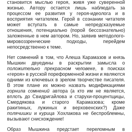
становится мыслью героя, живя уже суверенной
жизнью. Автору остается лишь наблюдать за
процессом ее развития у героя-идеолога и в
восприятия читателем. Герой в сознании читателя
может вступать в самые непредсказуемые
отношения, потенциально (порой бессознательно)
заложенные в нем автором. Но, заявив методолого-
мировоззренческие подходы, перейдем
непосредственно к теме.
Нет сомнений в том, что Алеша Карамазов и князь
Мышкин двуедины в раскрытии замысла о
положительно прекрасном человеке
, в поисках
«героя» в русской пореформенной жизни и являются
одними из ключевых в зрелом творчестве писателя.
В этом плане их можно назвать модификациями
горнила сомнений
автора (а кто им не является,
вплоть до Свидригайлова и старухи-процентщицы,
Смердякова и старого Карамазова; кроме
ракитиных, лужиных и верховенских?) Даже
полячишки
и
курица
Хохлакова не беспроблемны,
вызывают снисхождение!
Образ Мышкина предстает переломным в