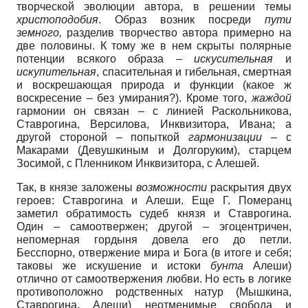
творческой эволюции автора, в решении темы
христоподобия
. Образ возник посреди
пути
земного,
разделив творчество автора примерно на
две половины. К тому же в нем скрыты полярные
потенции всякого образа –
искусительная
и
искупительная
, спасительная и гибельная, смертная
и воскрешающая природа и функции (какое ж
воскресение – без умирания?). Кроме того,
жаждой
гармонии он связан – с линией Раскольникова,
Ставрогина, Версилова, Инквизитора, Ивана; а
другой стороной – попыткой
гармонизации
– с
Макарами (Девушкиным и Долгоруким), старцем
Зосимой, с Пленником Инквизитора, с Алешей.
Так, в князе заложены
возможности
раскрытия двух
героев: Ставрогина и Алеши. Еще Г. Померанц
заметил обратимость судеб князя и Ставрогина.
Один – самоотвержен; другой – эгоцентричен,
непомерная гордыня довела его до петли.
Бесспорно, отвержение мира и Бога (в итоге и себя;
таковы же искушение и истоки
бунта
Алеши)
отлично от самоотвержения любви. Но есть в логике
противоположно родственных натур (Мышкина,
Ставрогина, Алеши) неотменимые свобода и