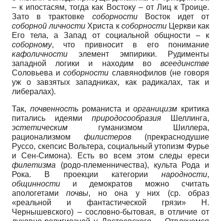
– к ипостасям, тогда как Востоку – от Лиц к Троице.
Зато в трактовке
соборности
Восток идет от
соборной личности
Христа к
соборности
Церкви как
Его тела, а Запад от социальной общности – к
соборному
, что привносит в его понимание
кафоличности
элемент эмпирики. Рудименты
западной логики и находим во
всеединстве
Соловьева и
соборности
славянофилов (не говоря
уж о завзятых западниках, как радикалах, так и
либералах).
Так,
почвенность
романиста и
органицизм
критика
питались идеями
природосообразия
Шеллинга,
эстетическим
гуманизмом Шиллера,
рационализмом
филистеров
(прекраснодушие
Руссо, скепсис Вольтера, социальный утопизм Фурье
и Сен-Симона). Есть во всем этом следы ереси
филетизма
(родо-племенничества), культа Рода и
Рока. В проекции категории
народности
,
общинности
и демократов можно считать
апологетами
почвы
, но она у них (ср. образ
«реальной и фантастической грязи» Н.
Чернышевского) – сословно-бытовая, в отличие от