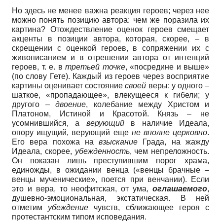
Но здесь не менее важна реакция героев; через нее
можно понять позицию автора: чем же поразила их
картина? Отождествление оценок героев смещает
акценты в позиции автора, которая, скорее, – в
скрещении с оценкой героев, в сопряжении их с
живописанием и в отрешении автора от интенций
героев, т. е. в
третьей точке
, «посредине и выше»
(по слову Гете). Каждый из героев через восприятие
картины оценивает состояние
своей
веры: у одного –
шаткое, «пропадающее», влекущееся к гибели; у
другого –
двоение
, колебание между Христом и
Платоном, Истиной и Красотой. Князь – не
усомнившийся, а
верующий
в наличие Идеала,
опору ищущий, верующий еще
не вполне церковно
.
Его вера похожа на
взыскание
Града, на жажду
Идеала, скорее,
убежденность
, чем непреложность.
Он показан лишь преступившим порог храма,
единожды, в ожидании венца («венцы брачные –
венцы мученические», поется при венчании). Если
это и вера, то неофитская, от ума,
оглашаемого
,
душевно-эмоциональная, экстатическая. В ней
отметим
убеждение
чувств, сближающее героя с
протестантским типом исповедания.