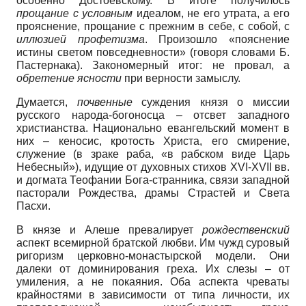
особенно Достоевскому. В итоге получилось
прощание с условным
идеалом, не его утрата, а его
прояснение, прощание с прежним в себе, с собой, с
иллюзией профетизма
. Произошло «пояснение
истины светом повседневности» (говоря словами Б.
Пастернака). Закономерный итог: не провал, а
обретение ясности
при верности замыслу.
Думается,
почвенные
суждения князя о миссии
русского народа-богоносца – отсвет западного
христианства. Национально евангельский момент в
них – кеносис, кротость Христа, его смирение,
служение (в зраке раба, «в рабском виде Царь
Небесный»), идущие от духовных стихов XVI-XVII вв.
и догмата Теофании Бога-странника, связи западной
пасторали Рождества, драмы Страстей и Света
Пасхи.
В князе и Алеше превалирует
рождественский
аспект всемирной братской любви. Им чужд суровый
ригоризм церковно-монастырской модели. Они
далеки от доминирования греха. Их слезы – от
умиления, а не покаяния. Оба аспекта чреваты
крайностями в зависимости от типа личности, их