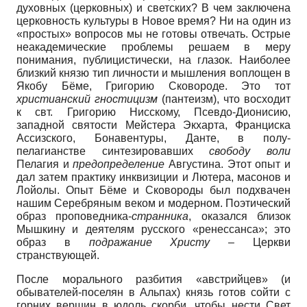
духовных (церковных) и светских? В чем заключена
церковность культуры в Новое время? Ни на один из
«простых» вопросов мы не готовы отвечать. Острые
неакадемические проблемы решаем в меру
понимания, публицистически, на глазок. Наиболее
близкий князю тип личности и мышления воплощен в
Якобу Бёме, Григорию Сковороде. Это тот
христианский гностицизм
(пантеизм), что восходит
к свт. Григорию Нисскому, Псевдо-Дионисию,
западной святости Мейстера Экхарта, Франциска
Ассизского, Бонавентуры, Данте, в полу-
пелагианстве синтезировавших
свободу воли
Пелагия и
предопределение
Августина. Этот опыт и
дал затем практику инквизиции и Лютера, масонов и
Лойолы. Опыт Бёме и Сковороды был подхвачен
нашим Серебряным веком и модерном. Поэтический
образ проповедника-
странника
, оказался близок
Мышкину и деятелям русского «ренессанса»; это
образ в
подражание Христу
– Церкви
странствующей.
После морального разбития «австрийцев» (и
обывателей-поселян в Альпах) князь готов сойти с
горних вершин в юдоль скорби, чтобы нести Свет