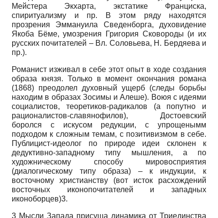
Мейстера Экхарта, экстатике Франциска,
спиритуализму и пр. В этом ряду находятся
прозрения Эммануила Сведенборга, духовидение
Якоба Бёме, умозрения Григория Сковороды (и их
русских почитателей – Вл. Соловьева, Н. Бердяева и
пр.).
Романист изживал в себе этот опыт в ходе создания
образа князя. Только в момент окончания романа
(1868) преодолел духовный ущерб (следы борьбы
находим в образах Зосимы и Алеше). Воюя с идеями
социалистов, теоретиков-радикалов (а попутно и
рационалистов-славянофилов), Достоевский
боролся с искусом редукции, с упрощенымм
подходом к сложным темам, с позитивизмом в себе.
Публицист-идеолог по природе идеи склонен к
дедуктивно-западному типу мышления, а по
художническому способу мировосприятия
(диалогическому типу образа) – к индукции, к
восточному христианству (вот исток расхождений
восточных иконопочитателей и западных
иконоборцев)3.
3 Мысли Запада присуща динамика от Триединства