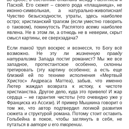
Пасхой. Его сюжет – своего рода «плащаница», не
иконно-символьная, а натурально-живописная!
Чувство безысходности, утраты, здесь наиболее
остро; христианский трагизм (если уместно говорить
о таковом), покинутость Распятого
всеми
наиболее
явлена. Не в этом ли, а отнюдь не в неверии, скрыт
смысл картины, ее сверхзадача?
Если
такой
труп воскрес и вознесся, то Богу всё
возможно. Не эту ли
жизненную правду
натурализма
Запада постиг романист? Мы же все
западное, протестантское особенно, склонны
третировать (эту картину особенно; а есть еще
близкий ей по технике исполнения «Мертвый
Христос» Андреаса Маттеа), забыв, что именно
Лютер жаждал возврата к истоку, к чистоте
христианства. Другое дело, куда это привело! И жар
сердца – не гарантия чистоты (что очевидно уже у
Франциска из Ассизи). И пример Мышкина говорит о
том же, что автор подтвердил логикой развития
сюжета и структурой романа. Потому ст
о
ит оставить
Гольбейна в покое, чтобы заглянуть в себя, не
путаться в
авторе и
его
творении
.