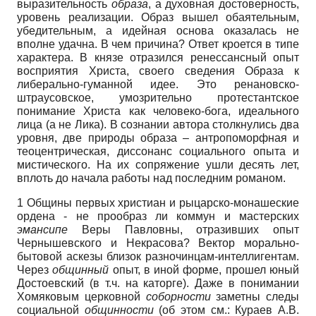
выразительность
образа
, а духовная достоверность,
уровень реализации. Образ вышел обаятельным,
убедительным, а идейная основа оказалась не
вполне удачна. В чем причина? Ответ кроется в типе
характера. В князе отразился ренессансный опыт
восприятия Христа, своего свед
е
ния Образа к
либерально-гуманной идее. Это ренановско-
штраусовское, умозрительно протестантское
понимание Христа как человеко-бога, идеального
лица (а не Лика). В сознании автора столкнулись два
уровня, две природы образа – антропоморфная и
теоцентрическая, диссонанс социального опыта и
мистического. На их сопряжение ушли десять лет,
вплоть до начала работы над последним романом.
1 Общины первых христиан и рыцарско-монашеские
ордена - не прообраз ли коммун и мастерских
эмансипе
Веры Павловны, отразивших опыт
Чернышевского и Некрасова? Вектор морально-
бытовой аскезы близок разночинцам-интеллигентам.
Через
общинный
опыт, в иной форме, прошел юный
Достоевский (в т.ч. на каторге). Даже в понимании
Хомяковым церковной
соборности
заметны следы
социальной
общинности
(об этом см.: Кураев А.В.