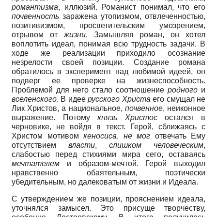
романтизма
, иллюзий. Романист понимал, что его
почвенность
заражена утопизмом, отвлеченностью,
позитивизмом, просветительским умозрением,
отрывом от
жизни
. Замышляя роман, он хотел
воплотить идеал, понимая всю трудность задачи. В
ходе же реализации приходило осознание
незрелости своей позиции. Создание романа
обратилось в эксперимент над любимой идеей, он
подверг ее проверке на жизнеспособность.
Проблемой для него стало соотношение
родного
и
вселенского
. В идее
русского Христа
его смущал не
Лик Христов, а национальное,
почвенное
, неиконное
выражение. Потому
князь Христос
остался в
черновике, не войдя в текст. Герой, сближаясь с
Христом мотивом
кеносиса
,
не мог
отвечать Ему
отсутствием
власти
,
слишком человеческим
,
слабостью перед стихиями мира сего, оставаясь
мечтателем
и образом-мечтой. Герой выходил
нравственно обаятельным, поэтически
убедительным, но далековатым от жизни и Идеала.
С утверждением же позиции, прояснением идеала,
уточнялся замысел. Это присуще творчеству,