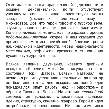
Отметим, что знаки православной церковности в
романе, действительно, почти отсутствуют,
упомянуты лишь, а явно присутствуют черты
западные (косвенных свидетельств тому –
множество). Всё, что герой говорит о
русской вере
,
звучит условно поэтически, гранича с филетизмом.
Конечно,
почвенность
писателя не заражена ересью
родо
-
племенничества
, скорее, в нем сказался дух
времени, симптомы неизбежной болезни роста
национальной идентичности, черты национального
мессианизма
, рефлексии, кризисного становления
духовно-культурной мысли.
Всякое явление двузначно, чревато двойным
исходом. «Двоению мыслей» присуща шаткость
состояния (ср.: Шатов). Взятый материал не
позволял решить усложнившиеся задачи, да и автор
не был еще готов; для вызревания новой идеи
понадобился опыт работы над «Подростком» и
образом Тихона в «Бесах». На истории
нестройной
семейки
он усложнил старый-новый замысел
идейно, структурно, сюжетно, жанрово. Герой и идея
потребовали корректировки. Не так изменился