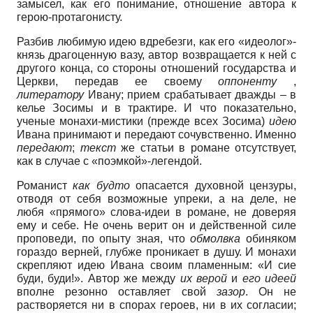
замысел, как его понимание, отношение автора к
герою-протагонисту.
Разбив любимую идею вдребезги, как его «идеолог»-
князь драгоценную вазу, автор возвращается к ней с
другого конца, со стороны отношений государства и
Церкви, передав ее своему
оппоненту
,
литератору
Ивану; прием срабатывает дважды – в
келье Зосимы и в трактире. И что показательно,
ученые монахи-мистики (прежде всех Зосима)
идею
Ивана принимают и передают сочувственно. Именно
передают
;
текст
же статьи в романе отсутствует,
как в случае с «поэмкой»-легендой.
Романист
как будто
опасается духовной цензуры,
отводя от себя возможные упреки, а на деле, не
любя «прямого» слова-идеи в романе, не доверяя
ему и себе. Не очень верит он и действенной силе
проповеди, по опыту зная, что
обмолвка
обиняком
гораздо верней, глубже проникает в душу. И монахи
скрепляют идею Ивана своим пламенным: «И сие
буди, буди!». Автор же между
их верой
и
его идеей
вполне резонно оставляет свой
зазор
. Он не
растворяется ни в спорах героев, ни в их согласии;