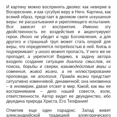
И картину можно воспринять двояко: как неверие в
Воскресение, и как сугубую веру в Него. Картина, как
всякий образ, предстает в двояком свете
искушения
веры: ее расшатывания и укрепляющего испытания.
Все зависит от восприятия. Именно эту
двойственность ее воздействия и акцентуируют
герои.
Иного
не убедит и чудо Богоявления, а для
другого и страшный труп может стать опорой для
веры, что определяется потребностью в ней. Князь и
подчеркивает: у
иного может
пропасть. У него же не
пропадет, а укрепится! Видимо, в задачу автора
входило создание ситуации
диалога
смыслов, их
поиска, борьбы и сверки,
взаимодействия веры и
сомнения
,
живой жизни
, а не иллюстрирование
проповеди, не
апология
.
Правда жизни
предстает
ситуативно изменчивой, динамичной; она неизменна
– в иномирии, давая отсвет в мир. Какой, как мы ее
воспринимаем – дело нашей совести, воли,
ответственности. Автор видит ее двуединство, ибо
двуедина природа Христа, Его Теофания!
Отметим еще один парадокс. Запад живет
александрийской традицией аллегорического