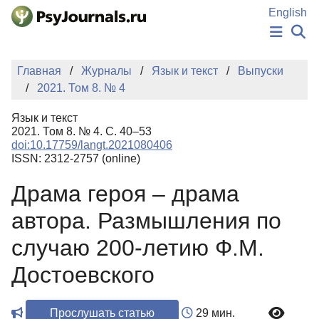
Перейти к основному содержанию
English
НОВОСТИ
Главная
Журналы
Язык и текст
Выпуски
ИЗДАНИЯ
2021. Том 8. № 4
АВТОРЫ
ПОДАТЬ РУКОПИСЬ
Язык и текст
БАЗА ЗНАНИЙ
2021. Том 8. № 4. С. 40–53
doi:10.17759/langt.2021080406
КЛЮЧЕВЫЕ СЛОВА
ISSN: 2312-2757 (online)
Регистрация
Вход
Драма героя – драма
автора. Размышления по
случаю 200-летию Ф.М.
Достоевского
Прослушать статью
29 мин.