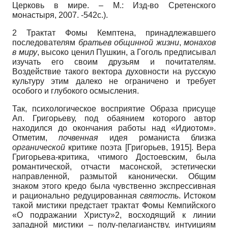
Церковь в мире. – М.: Изд-во Сретенского
монастыря, 2007. -542с.).
2 Трактат Фомы Кемптена, принадлежавшего
последователям
братьев общинной жизни
,
монахов
в миру
, высоко ценил Пушкин, а Гоголь предписывал
изучать его своим друзьям и почитателям.
Воздействие такого вектора духовности на русскую
культуру этим далеко не ограничено и требует
особого и глубокого осмысления.
Так, психологическое восприятие Образа присуще
Ап. Григорьеву, под обаянием которого автор
находился до окончания работы над «Идиотом».
Отметим,
почвенная
идея романиста близка
органической
критике поэта
[
Григорьев, 1915
]
. Вера
Григорьева-критика, чтимого Достоевским, была
романтической, отчасти масонской, эстетически
направленной, размытой канонически. Общим
знаком этого кредо была чувственно экспрессивная
и рационально редуцированная
святость
. Истоком
такой мистики предстает трактат Фомы Кемпийского
«О подражании Христу»2, восходящий к линии
западной мистики – полу-пелагианству, интуициям