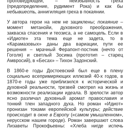
проповедующей, – неизбывность греха
(предопределение, рудимент Рока) и как бы
небывшесть,
аннигиляция греха в покаянии.
У автора герои на нем не зациклены;
покаяние
–
момент метанойи, духовного преображения,
закваска спасения и теозиса, а не самоцель. Если в
«Идиоте» эта тема еще не задета, то в
«Карамазовых» даны два вариации, пути ее
решения – мрачный Ферапонт-постник (нечто от
Гоголя) и светлый Зосима (прототип – старец
Амвросий), в «Бесах» – Тихон Задонский.
В 1860-е годы Достоевский был еще в плену
социально всепримиряющих иллюзий 40-х годов, в
1870-е годы уже приблизился к исторической и
духовной реальности, трезвей смотрел на жизнь и
возможности реализации идеала. В зрелости автор
ясно различал духовный аромат православия и
тонкий тлен западного духа. Но роман «Идиот»
пронизан токами европейской культуры; действие
происходит в
окне в Европу
(«самом умышленном»,
нерусском нашем городе). Роман завершают слова
Лизаветы Прокофьевны: «Хлеба нигде испечь