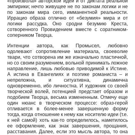
«произвола» авторской идеи и от диктата реальной
эмпирики; нечто живущее не по законам логики и не
по законам мира сего, имманентной реальности.
Иррацио образа отлично от «безумия» мира и от
логики рассудка. Оно сродни безумию Креста,
сотворенного Провидением вместе с соратником-
соперником Творца.
Интенции автора, как Промысел, любовно
одолевают сопротивление материала, своеволие
твари, что сотворена им же изначально пластичной,
но со своим разумением, вольной принимать ложное
направление, лишь любовью приводимой к Истине.
А истина в Евангелиях и поэтике романиста – и
непреложна, и ситуативна, динамична
одновременно, ибо личностна. И художник со своей
творческой волей, потенцией предстает образом и
подобием Творца, весьма измененным. Отмечу еще
один нюанс в творческом процессе: образ-герой
отливается в более-менее завершенную форму
тогда, когда отношение к нему как носителю идеи (т.е.
к ней самой) хоть как-то определилось, наметилось
ее оформление, как знак завершения, прощания,
расставания. Далее, если это мысль автора, то она