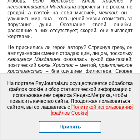
любовь,
дело жестокое
.
Князь Христос
и
несостоявшаяся Магдалина
обречены; не роком, не
средой, а взятой на себя миссией,
мечтой
: он –
улучшить мир, она – хоть ценой жизни отомстить за
поругание души. Осознание своей ошибки,
раскаяние в них отсутствует; скорей, они выглядят
жертвами.
Не приснились ли герои автору? Стряхнув грезу, он
амплуа-маски сменил страдающим, лицом, поскольку
кающаяся Магдалина
оказалась чужой фантазией;
поэтический
князь Христос
– мечтой,
практическое
христианство
– благодушием филистера. Скорее
всего, грез и не было; была боль автора за общую
мечту
людей, христиан и не совсем таковых, и
На портале PsyJournals.ru осуществляется обработка
знание цены за нее. Потому не особо стал бы
файлов cookie и сбор статистической информации с
«напирать» на
идею
, слишком она
отвлеченна
,
использованием сервиса Яндекс.Метрика, чтобы
эфемерна (даже в косвенной оценке автора) при
повысить качество сайта. Продолжая пользоваться
многозначном образе. Это понимал и простодушный
сайтом, вы соглашаетесь с
Политикой использования
князь, иронизируя над собой, когда на вопрос Аглаи,
файлов Cookie
.
отвечал, что чаще воображает себя разбивающим
австрийцев. Мягкая ирония над героем сквозит и в
Принять
передаче его
идеи
, когда он в порыве речи задел
дорогую китайскую вазы (боясь, что именно это и