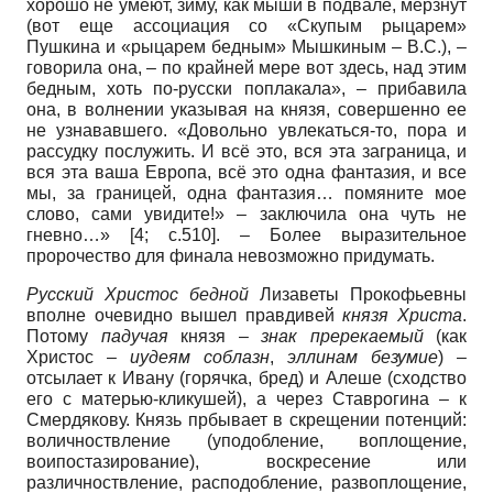
хорошо не умеют, зиму, как мыши в подвале, мерзнут
(вот еще ассоциация со «Скупым рыцарем»
Пушкина и «рыцарем бедным» Мышкиным – В.С.), –
говорила она, – по крайней мере вот здесь, над этим
бедным, хоть по-русски поплакала», – прибавила
она, в волнении указывая на князя, совершенно ее
не узнававшего. «Довольно увлекаться-то, пора и
рассудку послужить. И всё это, вся эта заграница, и
вся эта ваша Европа, всё это одна фантазия, и все
мы, за границей, одна фантазия… помяните мое
слово, сами увидите!» – заключила она чуть не
гневно…» [4; с.510]. – Более выразительное
пророчество для финала невозможно придумать.
Русский Христос бедной
Лизаветы Прокофьевны
вполне очевидно вышел правдивей
князя Христа
.
Потому
падучая
князя –
знак пререкаемый
(как
Христос –
иудеям соблазн
,
эллинам безумие
) –
отсылает к Ивану (горячка, бред) и Алеше (сходство
его с матерью-кликушей), а через Ставрогина – к
Смердякову. Князь прбывает в скрещении потенций:
воличноствление (уподобление, воплощение,
воипостазирование), воскресение или
различноствление, расподобление, развоплощение,