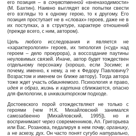
его позиция – в
сочувственной
«вненаходимости»
(М. Бахтин). Наивно выглядят все попытки свести
его взгляды то к одному герою, то к другому. Его
позиция проступает не в «словах» героев, даже не в
их поступках, а в структуре, характере отношений
(прежде всего, с ним, автором).
Цель любого исследования и является не
«характерология» героев, их типология («суд» над
героем – дело прокурора), а воссоздание паутины
неуловимых связей. Иначе, автор будет тождествен
отдельному персонажу (хорошо, если Зосиме; и
почему, именно, к нему, а не к Федору Павловичу?
Возрастом и именем он ближе автору). Тогда автора
тоже ждет участь
обвиняемого
. Психология и право,
идея
и
образ
,
жизнь
и
картина
сближаются, опасно
для филологии, в
инквизиторском
подходе.
Достоевского порой отождествляют не только с
героями (чем Н.К. Михайловский занимался
самозабвенно
[
Михайловский, 1995
]
), но и
воспринимают
через
современников, Ап. Григорьева
или Вас. Розанова, педалируя в нем
почву
,
органику
,
а не аскезу, дух. Он часто понят сугубо
натурально
,