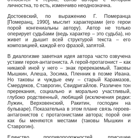
личностна, то есть, изменчиво неоднозначна.
Достоевский, по выражению Г. Померанца
[
Померанц, 1990
]
, мыслит характерами (его герои
порой конгениальны автору). Автор не только
оперирует судьбами (ведь характер – это судьба), но
живет и дышит всей структурой текста – его
композицией, каждой его фразой, запятой.
В диалогизме заветная идея автора часто озвучена
устами героя-антагониста. А герой-протагонист – как
никакой иной у него – знак пререкаемый. Таковы
Мышкин, Алеша, Зосима, Пленник в поэме Ивана.
Но таковы и чуждые ему – старый Карамазов,
Смердяков, Ставрогин, Свидригайлов. Различен тон
пререкания, социально и морально участливый,
глубоко родственный, любящий (исключения редки:
Лужин, Верховенский, Ракитин, господин на
бульваре). Показательна в этом плане связь героев-
антагонистов с протагонистами автора; порой они
как бы меняются местами (таковы Мышкин и
Ставрогин).
Единство противоположностей, присущее