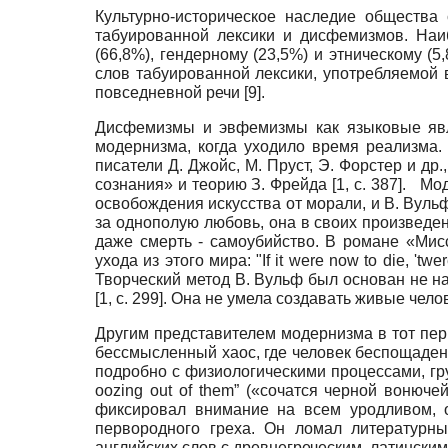
Культурно-историческое наследие общества
табуированной лексики и дисфемизмов. Наи
(66,8%), гендерному (23,5%) и этническому (
слов табуированной лексики, употребляемой
повседневной речи
[9]
.
Дисфемизмы и эвфемизмы как языковые явле
модернизма, когда уходило время реализма
писатели Д. Джойс, М. Пруст, Э. Форстер и др
сознания» и теорию З. Фрейда
[1, c. 387]
. Мод
освобождения искусства от морали, и В. Вуль
за однополую любовь, она в своих произведен
даже смерть - самоубийство. В романе «Мис
ухода из этого мира: "If it were now to die, '
Творческий метод В. Вульф был основан не н
[1, c. 299]
. Она не умела создавать живые чело
Другим представителем модернизма в тот пер
бессмысленный хаос, где человек беспощаден
подробно с физиологическими процессами, грубы
oozing out of them” («сочатся черной вонючей
фиксировал внимание на всем уродливом, о
первородного греха. Он ломал литературны
английских слов с древнегреческим, латинским