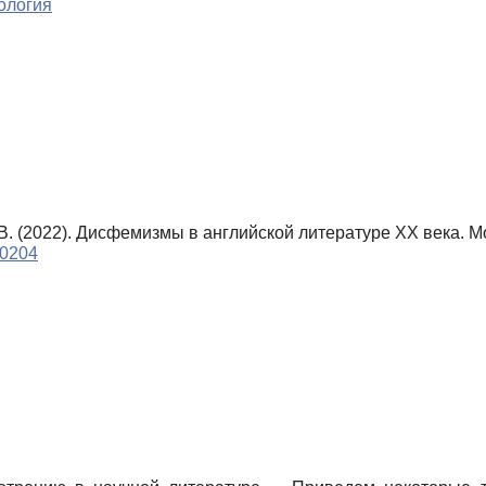
ология
.В. (2022). Дисфемизмы в английской литературе ХХ века. 
90204