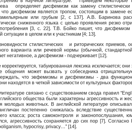
отрению в научной литературе. Приведем некоторые т
ва определяет дисфемизм как замену стилистически 
 что дисфемизм является тропом, состоящим в замене ес
амильярным или грубым [2, c 137]. А.В. Баринова ра
стически сниженного языка с целью проявления резко отр
употребления
[3, c. 22]
. Т.В. Бойко пишет, что дисфемизм
 ситуации в целом или к участникам
[4; 13]
.
новидности стилистических и риторических приемов, о
ного варианта или речевой нормы (обычной, стандартной
ет негативное, а дисфемизм - подчеркивает
[12]
.
корректируется, табуированная лексика исключается; он
е общения может вызвать у собеседника отрицательн
ерждать, что эвфемизмы и дисфемизмы - два функцион
и находятся в четкой зависимости от культурных факторо
итературе связано с существованием свода правил “Engli
нглийского общества были характерны агрессивность и же
я молодых животных. В английской литературе описывали
 англичан постепенно снижалась вследствие существенн
него класса; роста самоконтроля и законопослушания, ю
лся, агрессивность сохраняется до сих пор
[7]
. Согласно
hooliganism, hypocrisy, privacy…”
[14]
.