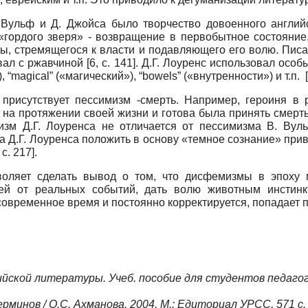
 Вульф и Д. Джойса было творчество довоенного англий
«гордого зверя» - возвращение в первобытное состояни
ы, стремящегося к власти и подавляющего его волю. Пис
вал с ржавчиной
[6, c. 141]
. Д.Г. Лоуренс использовал особ
), “magical” («магический»), “bowels” («внутренности») и т.п.
о присутствует пессимизм -смерть. Например, героиня
на протяжении своей жизни и готова была принять смерть 
изм Д.Г. Лоуренса не отличается от пессимизма В. Вул
а Д.Г. Лоуренса положить в основу «темное сознание» пр
, c. 217]
.
воляет сделать вывод о том, что дисфемизмы в эпоху 
лей от реальных событий, дать волю животным инстин
овременное время и постоянно корректируется, попадает 
йской литературы. Учеб. пособие для студентов педагог, и
минов / О.С. Ахманова. 2004. М.: Едиториал УРСС, 571 с.