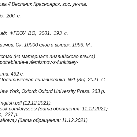
 // Вестник Красноярск. гос. ун-та.
5. 206 с.
град: ФГБОУ ВО, 2001. 193 с.
мов: Ок. 10000 слов и выраж. 1993. М.:
тах (на материале английского языка)
upotreblenie-evfemizmov-s-funktsiey-
та. 432 с.
олитическая лингвистика. №1 (85). 2021. C.
 York, Oxford: Oxford University Press. 263 p.
glish.pdf (12.12.2021).
book.com/ulysses/ (дата обращения: 11.12.2021)
s, 327 p.
-dalloway (дата обращения: 11.12.2021)