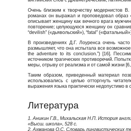
Очень близким к творчеству модернистов В.
романах он выражал и проповедовал образ 
описывает женщину как вечного врага мужчин
повторение; целующуюся женщину он сравни
“devilish” («дьявольский»), “fatal” («фатальный»
В произведениях Д.Г. Лоуренса очень част
размышляет, что она испытала все возможное 
the adventure to its conclusion.”)
[16]
. Пессим
источником трагических противоречий. Попытк
меры, отрыву от реализма и от самой жизни
[6
Таким образом, приведенный материал поз
использовались с целью отторгнуть читате
выражения языка практически недопустимо в с
Литература
1.
Аникин Г.В.
, Михальская Н.П. История англи
«Высш. школа», 528 c.
2.
Ахманова О.С.
Словарь лингвистических тер