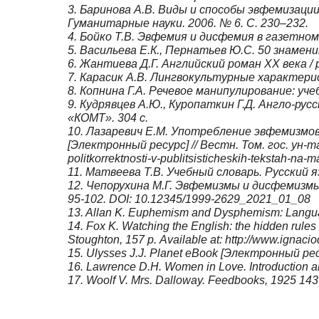
3.
Баринова А.В.
Виды и способы эвфемизации в
Гуманитарные науки. 2006. № 6. С. 230–232.
4.
Бойко Т.В.
Эвфемия и дисфемия в газетном т
5.
Васильева Е.К., Пернатьев Ю.С.
50 знамени
6.
Жантиева Д.Г.
Английский роман XX века / р
7.
Карасик А.В
. Лингвокультурные характерис
8.
Копнина Г.А.
Речевое манипулирование: учеб.
9.
Кудрявцев А.Ю., Куропаткин Г.Д.
Англо-русск
«КОМТ». 304 с.
10.
Лазаревич Е.М.
Употребление эвфемизмов 
[Электронный ресурс] // Вестн. Том. гос. ун-та. 
politkorrektnosti-v-publitsisticheskih-tekstah-n
11.
Матвеева Т.В.
Учебный словарь. Русский я
12.
Чепорухина М.Г.
Эвфемизмы и дисфемизмы в
95-102. DOI: 10.12345/1999-2629_2021_01_08
13.
Allan K.
Euphemism and Dysphemism: Language U
14.
Fox K.
Watching the English: the hidden rules
Stoughton, 157 p. Available at: http://www.igna
15.
Ulysses J.J.
Planet eBook [Электронный ресур
16.
Lawrence D.H.
Women in Love. Introduction an
17.
Woolf V.
Mrs. Dalloway. Feedbooks, 1925 143 