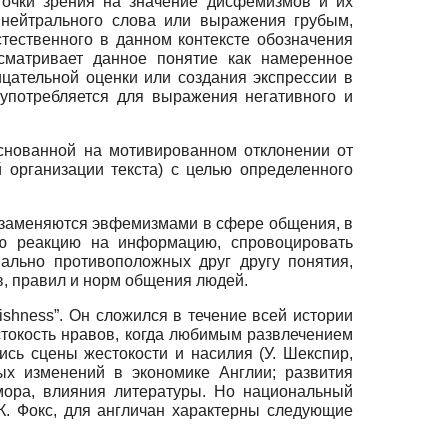
очки зрения на значение дисфемизмов и их
нейтрального слова или выражения грубым,
тественного в данном контексте обозначения
ссматривает данное понятие как намеренное
ицательной оценки или создания экспрессии в
 употребляется для выражения негативного и
снованной на мотивированном отклонении от
 организации текста) с целью определенного
и заменяются эвфемизмами в сфере общения, в
ую реакцию на информацию, спровоцировать
ально противоположных друг другу понятия,
в, правил и норм общения людей.
shness”. Он сложился в течение всей истории
стокость нравов, когда любимым развлечением
сь сцены жестокости и насилия (У. Шекспир,
ых изменений в экономике Англии; развития
мора, влияния литературы. Но национальный
 К. Фокс, для англичан характерны следующие