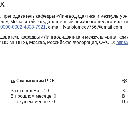
х
, преподаватель кафедры «Лингводидактика и межкультурн
ие», Московский государственный психолого-педагогическ
rg/0000-0002-4808-7921
, e-mail: fvarfolomeev756@gmail.com
даватель кафедры «Лингводидактика и межкультурная комм
У ВО МГППУ), Москва, Российская Федерация, ORCID:
https
Скачиваний PDF
За все время: 119
За
В прошлом месяце: 0
В 
В текущем месяце: 0
В 