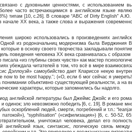
 связано с духовными ценностями, с использованием в
более часто встречающимися в английском языке явля
5,8%) типам
[10, с.26]
. В словаре “ABC of Dirty English” А.Ю
 в начале ХХ века, а также слова и выражения современн
ния широко использовались в произведениях английски
. Одной из родоначальниц модернизма была Вирджиния 
., которые в основу своего творчества закладывали поняти
ель поведения человека ХХ века сравнивалась с образом 
ф писала «из глубины своих чувств» как мастер психологич
иях убеждала читателей в том, что всё в мире взаимосвя
сис Дэллоуэй» самоубийство дает Клариссе некую внутр
twere now to be most happy."; («О, если б мог сейчас я умере
а понимании объективно существующей реальности, а на 
веческие характеры, которые запомнились бы надолго.
иод английской литературы был Джеймс Джойс и его роман
 и одинок; зло невозможно победить
[6, c. 19]
. В романе мн
х оскорблений людей, смерти, погребений и т.п.: “leanjawe
 патокой»), “syphilisation” («сифилизация») [6, c. 50-52, 
твратительном, уничтожал человека, делал его полность
й английский язык, синтаксис, логическую связь между
, еврейским и т.п. Это приводило к дегуманизации литерату