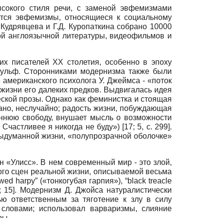
ысокого стиля речи, с заменой эвфемизмами
ются эвфемизмы, относящиеся к социальному
. Кудрявцева и Г.Д. Куропаткина собрано 10000
ой англоязычной литературы, видеофильмов и
х писателей ХХ столетия, особенно в эпоху
Вульф. Сторонниками модернизма также были
е американского психолога У. Джеймса - «поток
жизни его далеких предков. Выдвигалась идея
еской прозы. Однако как феминистка и стоящая
зано, неслучайно; радость жизни, побуждающая
еннюю свободу, внушает мысль о возможности
ть! Счастливее я никогда не буду»)
[17; 5, c. 299]
.
выдуманной жизни, «полупрозрачной оболочке»
 «Улисс». В нем современный мир - это злой,
ого сцен реальной жизни, описываемой весьма
d harpy” («тонкогубая гарпия»), “black treacle
65; 15]. Модернизм Д. Джойса натуралистически
ю ответственным за тяготение к злу в силу
 словами; использовал варваризмы, слияние
ры.