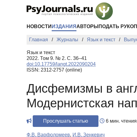
Перейти к основному содержанию
НОВОСТИ
ИЗДАНИЯ
АВТОРЫ
ПОДАТЬ РУКО
Главная
Журналы
Язык и текст
Выпу
Язык и текст
2022. Том 9. № 2. С. 36–41
doi:10.17759/langt.2022090204
ISSN: 2312-2757 (online)
Дисфемизмы в англ
Модернистская на
Прослушать статью
6 мин. чтения
Ф.В. Варфоломеев
,
И.В. Зенкевич