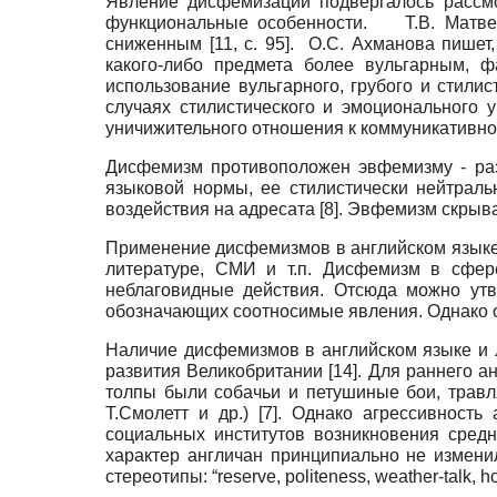
Явление дисфемизации подвергалось рассм
функциональные особенности. Т.В. Матвее
сниженным
[11, c. 95]
. О.С. Ахманова пишет,
какого-либо предмета более вульгарным, ф
использование вульгарного, грубого и стили
случаях стилистического и эмоционального 
уничижительного отношения к коммуникативной
Дисфемизм противоположен эвфемизму - раз
языковой нормы, ее стилистически нейтраль
воздействия на адресата
[8]
. Эвфемизм скрыва
Применение дисфемизмов в английском языке 
литературе, СМИ и т.п. Дисфемизм в сфер
неблаговидные действия. Отсюда можно утв
обозначающих соотносимые явления. Однако он
Наличие дисфемизмов в английском языке и л
развития Великобритании
[14]
. Для раннего а
толпы были собачьи и петушиные бои, травл
Т.Смолетт и др.)
[7]
. Однако агрессивность
социальных институтов возникновения сред
характер англичан принципиально не измени
стереотипы: “reserve, politeness, weather-talk, 