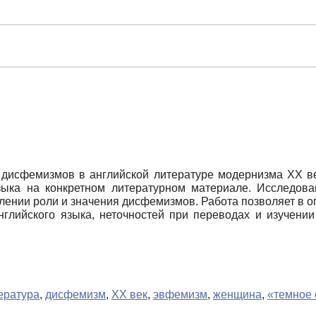
дисфемизмов в английской литературе модернизма ХХ ве
ыка на конкретном литературном материале. Исследова
влении роли и значения дисфемизмов. Работа позволяет в 
глийского языка, неточностей при переводах и изучении 
ература
,
дисфемизм
,
ХХ век
,
эвфемизм
,
женщина
,
«темное 