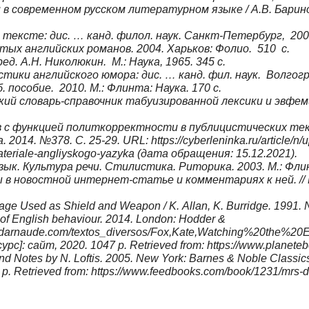
 современном русском литературном языке / А.В. Баринова
ексте: дис. … канд. филол. наук. Санкт-Петербург, 200
тых английских романов. 2004. Харьков: Фолио. 510 с.
ед. А.Н. Николюкин. М.: Наука, 1965. 345 с.
тики английского юмора: дис. … канд.
фил
. наук. Волго
 пособие. 2010. М.: Флинта: Наука. 170 с.
ий словарь-справочник табуизированной лексики и эвфемиз
с функцией политкорректности в публицистических текс
2014. №378. С. 25-29. URL: https://cyberleninka.ru/article/n/
a-materiale-angliyskogo-yazyka (дата обращения: 15.12.2021).
зык. Культура речи. Стилистика. Риторика. 2003. М.: Флин
 новостной интернет-статье и комментариях к ней. // П
sed as Shield and Weapon / K. Allan, K. Burridge. 1991. New
 of English behaviour. 2014. London: Hodder &
ciodarnaude.com/textos_diversos/Fox,Kate,Watching%20the%20En
с]: сайт, 2020. 1047 p. Retrieved from: https://www.planete
d Notes by N. Loftis. 2005. New York: Barnes & Noble Classic
p. Retrieved from: https://www.feedbooks.com/book/1231/mrs