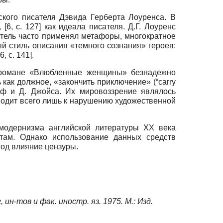
ского писателя Дэвида Герберта Лоуренса. В
е,
[6, c. 127]
как идеала писателя. Д.Г. Лоуренс
атель часто применял метафоры, многократное
ый стиль описания «темного сознания» героев:
[6, c. 141]
.
 в романе «Влюбленные женщины» безнадежно
как должное, «закончить приключение» (“carry
ьф и Д. Джойса. Их мировоззрение являлось
иводит всего лишь к нарушению художественной
модернизма английской литературы ХХ века
ктам. Однако использование данных средств
под влияние цензуры.
н-тов и фак. иностр. яз. 1975. М.: Изд.