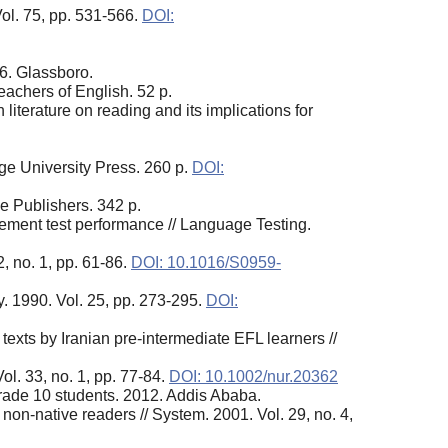
ol. 75, pp. 531-566.
DOI:
.
6. Glassboro.
achers of English. 52 p.
iterature on reading and its implications for
ge University Press. 260 p.
DOI:
e Publishers. 342 p.
evement test performance // Language Testing.
2, no. 1, pp. 61-86.
DOI: 10.1016/S0959-
y. 1990. Vol. 25, pp. 273-295.
DOI:
exts by Iranian pre-intermediate EFL learners //
l. 33, no. 1, pp. 77-84.
DOI: 10.1002/nur.20362
grade 10 students. 2012. Addis Ababa.
on-native readers // System. 2001. Vol. 29, no. 4,