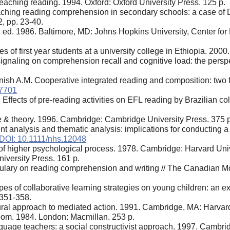
eaching reading. 1994. Oxford: Oxford University Press. 125 p.
ching reading comprehension in secondary schools: a case of D
2, pp. 23-40.
d ed. 1986. Baltimore, MD: Johns Hopkins University, Center f
s of first year students at a university college in Ethiopia. 200
ignaling on comprehension recall and cognitive load: the perspe
nish A.M. Cooperative integrated reading and composition: two 
47701
Effects of pre-reading activities on EFL reading by Brazilian co
ce & theory. 1996. Cambridge: Cambridge University Press. 375 p
 analysis and thematic analysis: implications for conducting a q
DOI: 10.1111/nhs.12048
of higher psychological process. 1978. Cambridge: Harvard Univ
iversity Press. 161 p.
bulary on reading comprehension and writing // The Canadian M
es of collaborative learning strategies on young children: an exp
 351-358.
tural approach to mediated action. 1991. Cambridge, MA: Harvard
oom. 1984. London: Macmillan. 253 p.
guage teachers: a social constructivist approach. 1997. Cambri