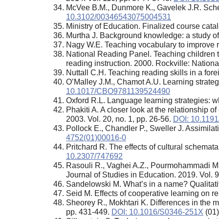
McVee B.M., Dunmore K., Gavelek J.R. Schem
10.3102/00346543075004531
Ministry of Education. Finalized course cat
Murtha J. Background knowledge: a study o
Nagy W.E. Teaching vocabulary to improve r
National Reading Panel. Teaching children to
reading instruction. 2000. Rockville: Nation
Nuttall C.H. Teaching reading skills in a fo
O’Malley J.M., Chamot A.U. Learning strate
10.1017/CBO9781139524490
Oxford R.L. Language learning strategies: 
Phakiti A. A closer look at the relationship
2003. Vol. 20, no. 1, pp. 26-56.
DOI: 10.119
Pollock E., Chandler P., Sweller J. Assimilat
4752(01)00016-0
Pritchard R. The effects of cultural schemat
10.2307/747692
Rasouli R., Vaghei A.Z., Pourmohammadi M. Th
Journal of Studies in Education. 2019. Vol. 9
Sandelowski M. What’s in a name? Qualitative
Seid M. Effects of cooperative learning on 
Sheorey R., Mokhtari K. Differences in the m
pp. 431-449.
DOI: 10.1016/S0346-251X
(01