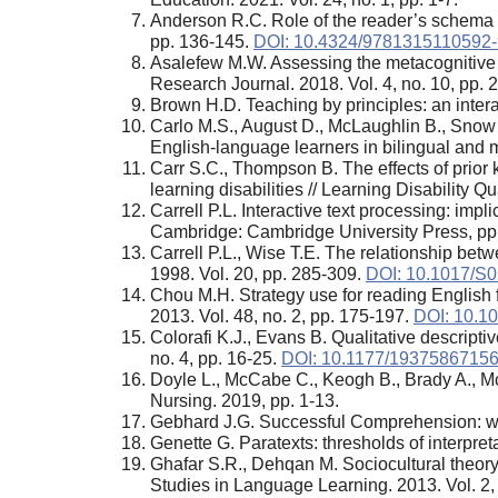
Anderson R.C. Role of the reader’s schema 
pp. 136-145.
DOI: 10.4324/9781315110592-
Asalefew M.W. Assessing the metacognitive a
Research Journal. 2018. Vol. 4, no. 10, pp. 
Brown H.D. Teaching by principles: an inte
Carlo M.S., August D., McLaughlin B., Snow 
English-language learners in bilingual and 
Carr S.C., Thompson B. The effects of prior
learning disabilities // Learning Disability Qu
Carrell P.L. Interactive text processing: im
Cambridge: Cambridge University Press, pp
Carrell P.L., Wise T.E. The relationship be
1998. Vol. 20, pp. 285-309.
DOI: 10.1017/S
Chou M.H. Strategy use for reading English 
2013. Vol. 48, no. 2, pp. 175-197.
DOI: 10.10
Colorafi K.J., Evans B. Qualitative descrip
no. 4, pp. 16-25.
DOI: 10.1177/1937586715
Doyle L., McCabe C., Keogh B., Brady A., McC
Nursing. 2019, pp. 1-13.
Gebhard J.G. Successful Comprehension: what
Genette G. Paratexts: thresholds of interpr
Ghafar S.R., Dehqan M. Sociocultural theory 
Studies in Language Learning. 2013. Vol. 2, 