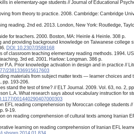
ills in elementary-age students // Journal of Educational Psycho
ing from theory to practice. 2008. Cambridge: Cambridge Univ
hing reading. 2nd ed. 2013. London, New York: Routledge, Tayl
de for teachers. 2000. Boston, MA: Heinle & Heinle. 308 p.
ng and providing background knowledge on Taiwanese college st
86.
DOI: 10.2307/3588168
als of classroom teaching elementary reading methods. 1994. US
teaching. 3rd ed. 2001. Harlow: Longman. 386 p.
er P.A. Prior knowledge activation in design and in practice // 
177/2381336915617603
ng materials from subject matter texts — learner choices and the
, pp. 193-206.
s stand the test of time? // ELT Journal. 2009. Vol. 63, no. 2, p
son L.A. What research says about vocabulary instruction for stud
10.1177/001440290407000303
es on EFL reading comprehension by Moroccan college students
p. 9-19.
n on reading comprehension of cultural texts among Iranian EF
perative learning on reading comprehension of Iranian EFL lear
/j.sbspro.2014.01.834