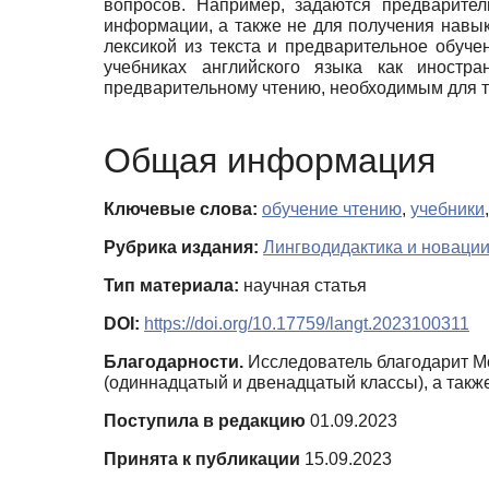
вопросов. Например, задаются предварите
информации, а также не для получения навыко
лексикой из текста и предварительное обуче
учебниках английского языка как иностр
предварительному чтению, необходимым для т
Общая информация
Ключевые слова:
обучение чтению
,
учебники
Рубрика издания:
Лингводидактика и новации
Тип материала:
научная статья
DOI:
https://doi.org/10.17759/langt.2023100311
Благодарности.
Исследователь благодарит Мо
(одиннадцатый и двенадцатый классы), а такж
Поступила в редакцию
01.09.2023
Принята к публикации
15.09.2023