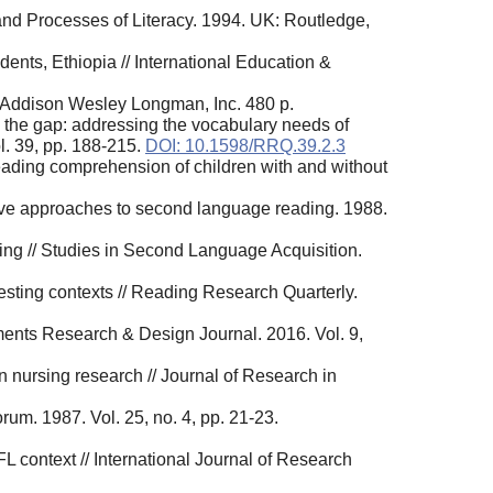
nd Processes of Literacy. 1994. UK: Routledge,
nts, Ethiopia // International Education &
: Addison Wesley Longman, Inc. 480 p.
g the gap: addressing the vocabulary needs of
l. 39, pp. 188-215.
DOI: 10.1598/RRQ.39.2.3
reading comprehension of children with and without
ctive approaches to second language reading. 1988.
ding // Studies in Second Language Acquisition.
esting contexts // Reading Research Quarterly.
ments Research & Design Journal. 2016. Vol. 9,
n nursing research // Journal of Research in
m. 1987. Vol. 25, no. 4, pp. 21-23.
 context // International Journal of Research