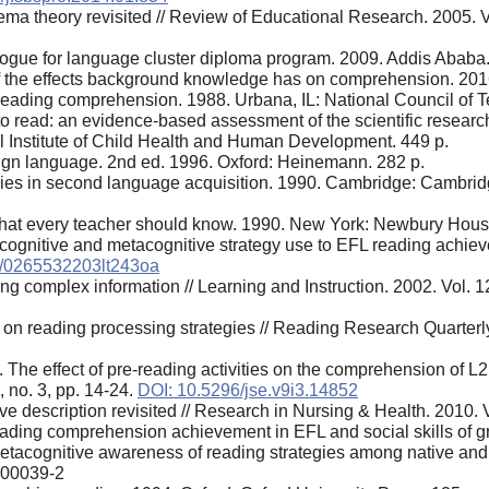
a theory revisited // Review of Educational Research. 2005. V
alogue for language cluster diploma program. 2009. Addis Ababa
f the effects background knowledge has on comprehension. 201
eading comprehension. 1988. Urbana, IL: National Council of Te
 read: an evidence-based assessment of the scientific research l
al Institute of Child Health and Human Development. 449 p.
reign language. 2nd ed. 1996. Oxford: Heinemann. 282 p.
gies in second language acquisition. 1990. Cambridge: Cambrid
what every teacher should know. 1990. New York: Newbury Hous
 of cognitive and metacognitive strategy use to EFL reading achi
1/0265532203lt243oa
ing complex information // Learning and Instruction. 2002. Vol. 1
a on reading processing strategies // Reading Research Quarterl
e effect of pre-reading activities on the comprehension of L2 t
, no. 3, pp. 14-24.
DOI: 10.5296/jse.v9i3.14852
 description revisited // Research in Nursing & Health. 2010. Vo
reading comprehension achievement in EFL and social skills of 
etacognitive awareness of reading strategies among native and n
)00039-2