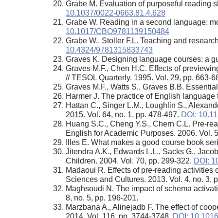
Grabe M. Evaluation of purposeful reading sk
10.1037/0022-0663.81.4.628
Grabe W. Reading in a second language: mov
10.1017/CBO9781139150484
Grabe W., Stoller F.L. Teaching and researc
10.4324/9781315833743
Graves K. Designing language courses: a gui
Graves M.F., Chen H.C. Effects of previewi
// TESOL Quarterly. 1995. Vol. 29, pp. 663-6
Graves M.F., Watts S., Graves B.B. Essenti
Harmer J. The practice of English language 
Hattan C., Singer L.M., Loughlin S., Alexand
2015. Vol. 64, no. 1, pp. 478-497.
DOI: 10.1
Huang S.C., Cheng Y.S., Chern C.L. Pre-readi
English for Academic Purposes. 2006. Vol. 5
Illes E. What makes a good course book serie
Jitendra A.K., Edwards L.L., Sacks G., Jacob
Children. 2004. Vol. 70, pp. 299-322.
DOI: 
Madaoui R. Effects of pre-reading activiti
Sciences and Cultures. 2013. Vol. 4, no. 3, p
Maghsoudi N. The impact of schema activatio
8, no. 5, pp. 196-201.
Marzbana A., Alinejadb F. The effect of coo
2014. Vol. 116, pp. 3744-3748.
DOI: 10.1016