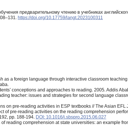
 обучения предварительному чтению в учебниках английског
 108–131.
https://doi.org/10.17759/langt.2023100311
sh as a foreign language through interactive classroom teaching
baba.
tudents’ conceptions and approaches to reading. 2005. Addis Aba
eading teacher: issues and strategies for second language cla
 on pre-reading activities in ESP textbooks // The Asian EFL Jo
fect of pre-reading activities on the reading comprehension perf
 192, pp. 188-194.
DOI: 10.1016/j.sbspro.2015.06.027
 of reading comprehension at state universities: an example from