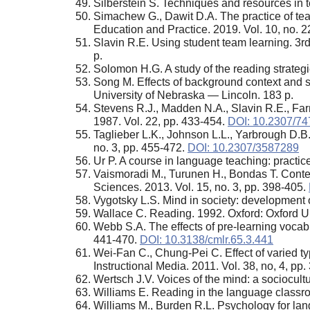
Silberstein S. Techniques and resources in t
Simachew G., Dawit D.A. The practice of tea
Education and Practice. 2019. Vol. 10, no. 2
Slavin R.E. Using student team learning. 3r
p.
Solomon H.G. A study of the reading strategie
Song M. Effects of background context and s
University of Nebraska — Lincoln. 183 p.
Stevens R.J., Madden N.A., Slavin R.E., Far
1987. Vol. 22, pp. 433-454.
DOI: 10.2307/7
Taglieber L.K., Johnson L.L., Yarbrough D.B. 
no. 3, pp. 455-472.
DOI: 10.2307/3587289
Ur P. A course in language teaching: practi
Vaismoradi M., Turunen H., Bondas T. Content
Sciences. 2013. Vol. 15, no. 3, pp. 398-405.
Vygotsky L.S. Mind in society: development 
Wallace C. Reading. 1992. Oxford: Oxford Un
Webb S.A. The effects of pre-learning voca
441-470.
DOI: 10.3138/cmlr.65.3.441
Wei-Fan C., Chung-Pei C. Effect of varied typ
Instructional Media. 2011. Vol. 38, no, 4, pp.
Wertsch J.V. Voices of the mind: a sociocul
Williams E. Reading in the language classr
Williams M., Burden R.L. Psychology for lan