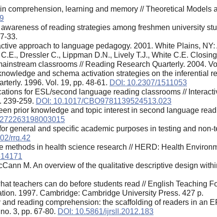
in comprehension, learning and memory // Theoretical Models a
9
wareness of reading strategies among freshmen university stude
27-33.
ractive approach to language pedagogy. 2001. White Plains, NY
C.E., Dressler C., Lippman D.N., Lively T.J., White C.E. Closin
mainstream classrooms // Reading Research Quarterly. 2004. Vo
 knowledge and schema activation strategies on the inferential 
arterly. 1996. Vol. 19, pp. 48-61.
DOI: 10.2307/1511053
plications for ESL/second language reading classrooms // Intera
. 239-259.
DOI: 10.1017/CBO9781139524513.023
tween prior knowledge and topic interest in second language rea
0272263198003015
for general and specific academic purposes in testing and non-t
02/rrq.42
tive methods in health science research // HERD: Health Environ
614171
ann M. An overview of the qualitative descriptive design withi
 teachers can do before students read // English Teaching Foru
etation. 1997. Cambridge: Cambridge University Press. 427 p.
and reading comprehension: the scaffolding of readers in an EFL
no. 3, pp. 67-80.
DOI: 10.5861/ijrsll.2012.183