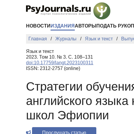
Перейти к основному содержанию
НОВОСТИ
ИЗДАНИЯ
АВТОРЫ
ПОДАТЬ РУКО
Главная
Журналы
Язык и текст
Выпу
Язык и текст
2023. Том 10. № 3. С. 108–131
doi:10.17759/langt.2023100311
ISSN: 2312-2757 (online)
Стратегии обучени
английского языка
школ Эфиопии
Прослушать статью