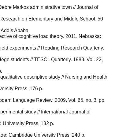
ebre Markos administrative town // Journal of
or Research on Elementary and Middle School. 50
0. Addis Ababa.
ctive of cognitive load theory. 2011. Nebraska:
field experiments // Reading Research Quarterly.
llege students // TESOL Quarterly. 1988. Vol. 22,
.
ualitative descriptive study // Nursing and Health
ersity Press. 176 p.
odern Language Review. 2009. Vol. 65, no. 3, pp.
erimental study // International Journal of
 University Press. 182 p.
dge: Cambridge University Press. 240 p.