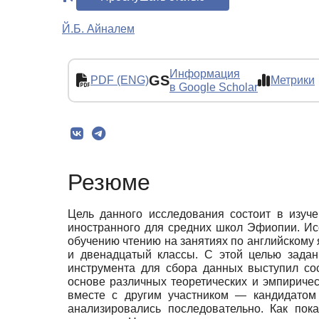
Й.Б. Айналем
Информация
GS
PDF (ENG)
Метрики
в Google Scholar
Резюме
Цель данного исследования состоит в изуче
иностранного для средних школ Эфиопии. Исс
обучению чтению на занятиях по английскому 
и двенадцатый классы. С этой целью задан
инструмента для сбора данных выступил со
основе различных теоретических и эмпиричес
вместе с другим участником — кандидатом
анализировались последовательно. Как пок