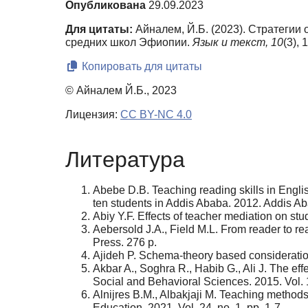
Опубликована
29.09.2023
Для цитаты:
Айналем, Й.Б. (2023). Стратегии
средних школ Эфиопии.
Язык и текст,
10
(3),
Копировать для цитаты
© Айналем Й.Б., 2023
Лицензия:
CC BY-NC 4.0
Литература
Abebe D.B. Teaching reading skills in Engli
ten students in Addis Ababa. 2012. Addis A
Abiy Y.F. Effects of teacher mediation on s
Aebersold J.A., Field M.L. From reader to r
Press. 276 p.
Ajideh P. Schema-theory based considerations
Akbar A., Soghra R., Habib G., Ali J. The ef
Social and Behavioral Sciences. 2015. Vol.
Alnijres B.M., Albakjaji M. Teaching methods
Education. 2021. Vol. 24, no. 1, pp. 1-7.