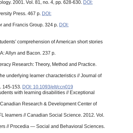
logy. 2001. Vol. 81, no. 4, pp. 628-630.
DOI:
ersity Press. 467 p.
DOI:
or and Francis Group. 324 p.
DOI:
udents’ comprehension of American short stories
A: Allyn and Bacon. 237 p.
Literacy Research: Theory, Method and Practice.
 underlying learner characteristics // Journal of
p. 145-153.
DOI: 10.1093/elt/ccn019
ents with learning disabilities // Exceptional
 // Canadian Research & Development Center of
L learners // Canadian Social Science. 2012. Vol.
ners // Procedia — Social and Behavioral Sciences.