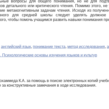
льные вопросы для общего понимания, но не для подтв
в детального или критического чтения. Помимо этого, не
ние метакогнитивным задачам чтения. Исходя из полученны
анного для средней школы следует уделять должное
ого, чтобы помочь учащимся развить навыки понимания пр
,
английский язык
,
понимание текста
,
метод исследования
,
а
. Психологические основы изучения языков и культур
хаммеда К.А. за помощь в поиске электронных копий учебн
е за конструктивные замечания в ходе исследования.