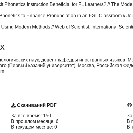
cit Phonetics Instruction Beneficial for FL Learners? // The Mo
onetics to Enhance Pronunciation in an ESL Classroom // Journa
sing Modern Methods // Web of Scientist. International Scientifi
х
ологических наук, доцент кафедры иностранных языков, М
кого (Первый казачий университет), Москва, Российская Фе
om
Скачиваний PDF
За все время: 150
За
В прошлом месяце: 6
В 
В текущем месяце: 0
В 