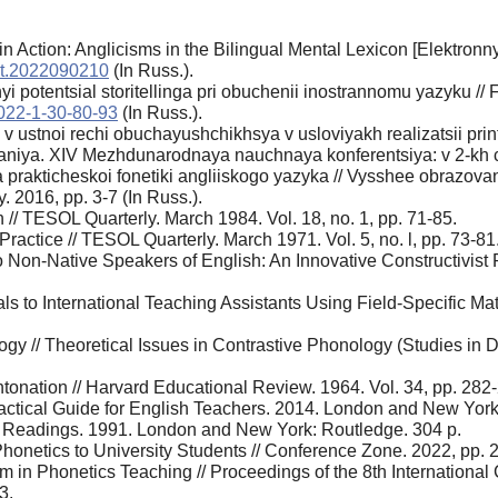
 Action: Anglicisms in the Bilingual Mental Lexicon [Elektronny
gt.2022090210
(In Russ.).
i potentsial storitellinga pri obuchenii inostrannomu yazyku //
022-1-30-80-93
(In Russ.).
v ustnoi rechi obuchayushchikhsya v usloviyakh realizatsii prin
aniya. XIV Mezhdunarodnaya nauchnaya konferentsiya: v 2-kh c
prakticheskoi fonetiki angliiskogo yazyka // Vysshee obrazova
. 2016, pp. 3-7 (In Russ.).
// TESOL Quarterly. March 1984. Vol. 18, no. 1, pp. 71-85.
Practice // TESOL Quarterly. March 1971. Vol. 5, no. l, pp. 73-81
 Non-Native Speakers of English: An Innovative Constructivist 
to International Teaching Assistants Using Field-Specific Mater
y // Theoretical Issues in Contrastive Phonology (Studies in De
tonation // Harvard Educational Review. 1964. Vol. 34, pp. 282
actical Guide for English Teachers. 2014. London and New York
f Readings. 1991. London and New York: Routledge. 304 p.
onetics to University Students // Conference Zone. 2022, pp. 
em in Phonetics Teaching // Proceedings of the 8th Internationa
3.