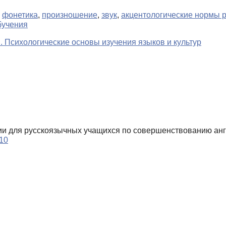
,
фонетика
,
произношение
,
звук
,
акцентологические нормы р
бучения
. Психологические основы изучения языков и культур
ции для русскоязычных учащихся по совершенствованию ан
410