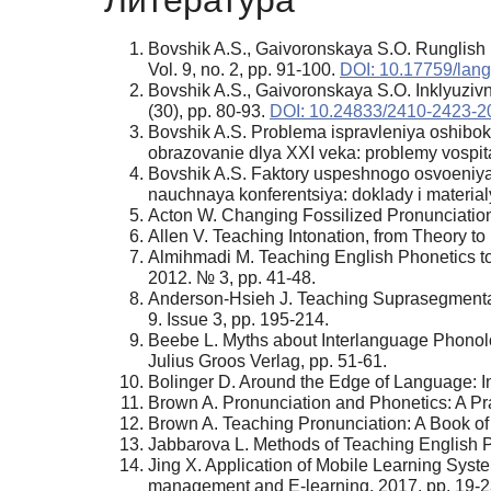
Литература
Bovshik A.S., Gaivoronskaya S.O. Runglish in
Vol. 9, no. 2, pp. 91-100.
DOI: 10.17759/lan
Bovshik A.S., Gaivoronskaya S.O. Inklyuzivny
(30), pp. 80-93.
DOI: 10.24833/2410-2423-2
Bovshik A.S. Problema ispravleniya oshibok 
obrazovanie dlya XXI veka: problemy vospit
Bovshik A.S. Faktory uspeshnogo osvoeniya 
nauchnaya konferentsiya: doklady i materialy
Acton W. Changing Fossilized Pronunciation 
Allen V. Teaching Intonation, from Theory to 
Almihmadi M. Teaching English Phonetics to
2012. № 3, pp. 41-48.
Anderson-Hsieh J. Teaching Suprasegmentals 
9. Issue 3, pp. 195-214.
Beebe L. Myths about Interlanguage Phonolog
Julius Groos Verlag, pp. 51-61.
Bolinger D. Around the Edge of Language: In
Brown A. Pronunciation and Phonetics: A Pr
Brown A. Teaching Pronunciation: A Book o
Jabbarova L. Methods of Teaching English Ph
Jing X. Application of Mobile Learning Syst
management and E-learning. 2017. pp. 19-2