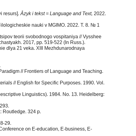
i resurs].
Âzyk i tekst = Language and Text,
2022.
 Filologicheskie nauki v MGIMO. 2022. T. 8. № 1
tsipov teorii svobodnogo vospitaniya // Vysshee
hastyakh. 2017, pp. 519-522 (In Russ.).
nie dlya 21 veka. XIII Mezhdunarodnaya
.
Paradigm // Frontiers of Language and Teaching.
ials // English for Specific Purposes. 1990. Vol.
scriptive Linguistics). 1984. No. 13. Heidelberg:
-293.
: Routledge. 324 p.
28-29.
l Conference on E-education, E-business, E-