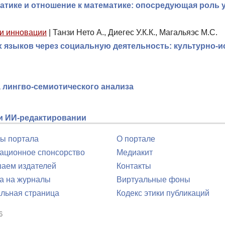
атике и отношение к математике: опосредующая роль 
 и инновации
|
Танзи Нето А., Диегес У.К.К., Магальяэс М.С.
языков через социальную деятельность: культурно-ис
а лингво-семиотического анализа
ри ИИ-редактировании
ы портала
О портале
ционное спонсорство
Медиакит
аем издателей
Контакты
а на журналы
Виртуальные фоны
льная страница
Кодекс этики публикаций
6