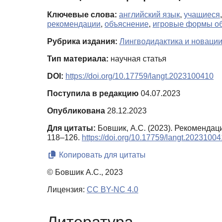
Ключевые слова:
английский язык
,
учащиеся
рекомендации
,
объяснение
,
игровые формы о
Рубрика издания:
Лингводидактика и новации
Тип материала:
научная статья
DOI:
https://doi.org/10.17759/langt.2023100410
Поступила в редакцию
04.07.2023
Опубликована
28.12.2023
Для цитаты:
Бовшик, А.С. (2023). Рекоменда
118–126.
https://doi.org/10.17759/langt.2023100
Копировать для цитаты
© Бовшик А.С., 2023
Лицензия:
CC BY-NC 4.0