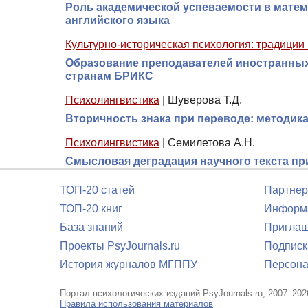
Роль академической успеваемости в матем
английского языка
Культурно-историческая психология: традиции
Образование преподавателей иностранных 
странам БРИКС
Психолингвистика
|
Шуверова Т.Д.
Вторичность знака при переводе: методик
Психолингвистика
|
Семилетова А.Н.
Смысловая деградация научного текста п
ТОП-20 статей
Партнер
ТОП-20 книг
Информа
База знаний
Приглаш
Проекты PsyJournals.ru
Подписк
История журналов МГППУ
Персона
Портал психологических изданий PsyJournals.ru, 2007–202
Правила использования материалов