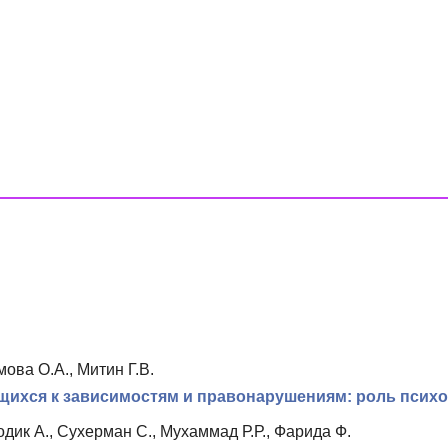
ова О.А., Митин Г.В.
щихся к зависимостям и правонарушениям: роль психо
одик А., Сухерман С., Мухаммад Р.Р., Фарида Ф.