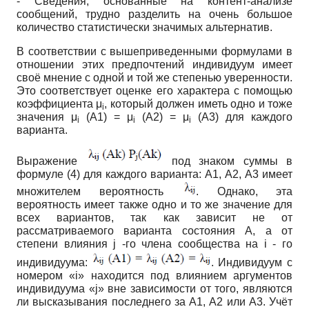
- Сведения, основанные на контент-анализе
сообщений, трудно разделить на очень большое
количество статистически значимых альтернатив.
В соответствии с вышеприведенными формулами в
отношении этих предпочтений индивидуум имеет
своё мнение с одной и той же степенью уверенности.
Это соответствует оценке его характера с помощью
коэффициента μ
, который должен иметь одно и тоже
i
значения μ
(А1) = μ
(А2) = μ
(А3) для каждого
i
i
i
варианта.
Выражение
под знаком суммы в
формуле (4) для каждого варианта: А1, А2, А3 имеет
множителем вероятность
. Однако, эта
вероятность имеет также одно и то же значение для
всех вариантов, так как зависит не от
рассматриваемого варианта состояния А, а от
степени влияния j -го члена сообщества на i - го
индивидуума:
. Индивидуум с
номером «i» находится под влиянием аргументов
индивидуума «j» вне зависимости от того, являются
ли высказывания последнего за А1, А2 или А3. Учёт