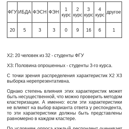
1
2
3
4
ФГУ
ИБДА
ФЭСН
ФЭН
другое
курс
курс
курс
курс
20
5
3
3
0
9
16
6
1
Х2: 20 человек из 32 - студенты ФГУ
Х3: Половина опрошенных - студенты 3-го курса.
С точки зрения распределения характеристик Х2 Х3
выборка нерепрезентативна.
Однако степень влияния этих характеристик может
быть несущественной, что можно проверить методом
кластеризации. А именно: если эти характеристики
не влияют на выбор варианта ответа у респондента,
то эти характеристики должны быть представлены
равномерно в каждом кластере.
По условиям опроса каждый респондент оценивает