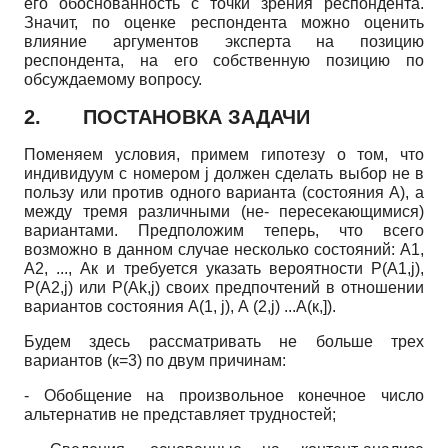
его обоснованность с точки зрения респондента.
Значит, по оценке респондента можно оценить
влияние аргументов эксперта на позицию
респондента, на его собственную позицию по
обсуждаемому вопросу.
2.
ПОСТАНОВКА ЗАДАЧИ
Поменяем условия, примем гипотезу о том, что
индивидуум с номером j должен сделать выбор не в
пользу или против одного варианта (состояния А), а
между тремя различными (не- пересекающимися)
вариантами. Предположим теперь, что всего
возможно в данном случае несколько состояний: А1,
А2, ..., Ак и требуется указать вероятности P(A1,j),
P(A2,j) или P(Ak,j) своих предпочтений в отношении
вариантов состояния А(1, j), А (2,j) ...А(к,]).
Будем здесь рассматривать не больше трех
вариантов (к=3) по двум причинам:
- Обобщение на произвольное конечное число
альтернатив не представляет трудностей;