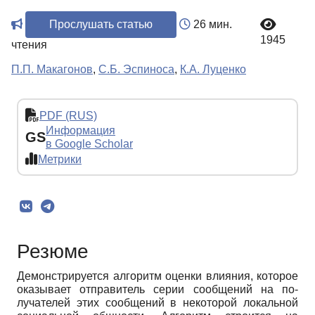
Прослушать статью
26 мин.
1945
чтения
П.П. Макагонов
,
С.Б. Эспиноса
,
К.А. Луценко
PDF (RUS)
Информация
GS
в Google Scholar
Метрики
Резюме
Демонстрируется алгоритм оценки влияния, которое
оказывает отправитель серии сообщений на по-
лучателей этих сообщений в некоторой локальной