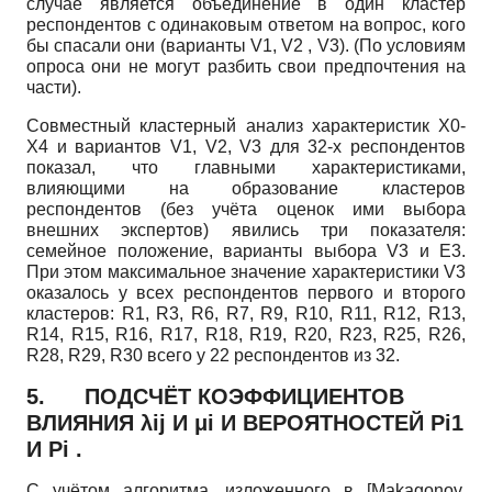
случае является объединение в один кластер
респондентов с одинаковым ответом на вопрос, кого
бы спасали они (варианты V1, V2 , V3). (По условиям
опроса они не могут разбить свои предпочтения на
части).
Совместный кластерный анализ характеристик Х0-
Х4 и вариантов V1, V2, V3 для 32-х респондентов
показал, что главными характеристиками,
влияющими на образование кластеров
респондентов (без учёта оценок ими выбора
внешних экспертов) явились три показателя:
семейное положение, варианты выбора V3 и E3.
При этом максимальное значение характеристики V3
оказалось у всех респондентов первого и второго
кластеров: R1, R3, R6, R7, R9, R10, R11, R12, R13,
R14, R15, R16, R17, R18, R19, R20, R23, R25, R26,
R28, R29, R30 всего у 22 респондентов из 32.
5. ПОДСЧЁТ КОЭФФИЦИЕНТОВ
ВЛИЯНИЯ λij И μi И ВЕРОЯТНОСТЕЙ Pi1
И Pi .
С учётом алгоритма, изложенного в
[
Makagonov,