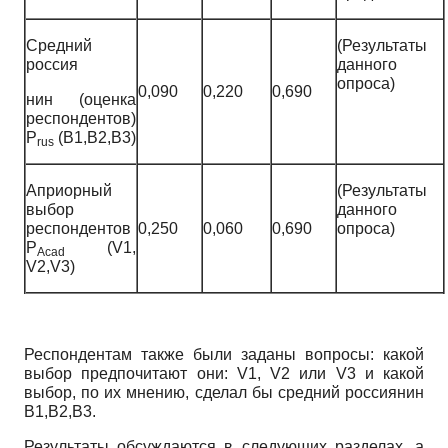
Средний
(Результаты
россия­
данного
опроса)
0,090
0,220
0,690
нин (оценка
респондентов)
P
(B1,B2,B3)
rus
Априорный
(Результаты
выбор
данного
респондентов
0,250
0,060
0,690
опроса)
P
(V1,
Acad
V2,V3)
Респондентам также были заданы вопросы: какой
выбор предпочитают они: V1, V2 или V3 и какой
выбор, по их мнению, сделал бы средний россиянин
B1,B2,B3.
Результаты обсуждаются в следующих разделах, а