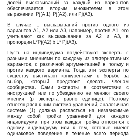
долей высказываний за каждый из вариантов
обеспечивается вторым множителем в этом
выражении: Pj(A 1), Pj(A2), или Pj(A3).
В случае L высказываний против одного из
вариантов А1, А2 или А3, например, против А1, его
учитывают как высказывание за А2 и А3, в
пропорции L*Pj(A2) b L* Pj(A3).
Пусть на индивидуума воздействуют эксперты с
разными мнениями по каждому из альтернативных
вариантов, с различной аргументацией в пользу и
против каждого варианта. Тогда эти эксперты по
существу выступают конкурентами в борьбе за
выбор, который предстоит сделать членам
сообщества. Сами эксперты в соответствии с
инструкцией или по убеждению не меняют своего
мнения (р эксперта равно единице). Поэтому
относящаяся к ним система уравнений, аналогичная
системе (1) должна распасться на независимые
между собой тройки уравнений для каждого
индивидуума, при этом каждая тройка относится к
одному индивидууму или к тем, которые имеют
одинаковое поведение в течение всего периода