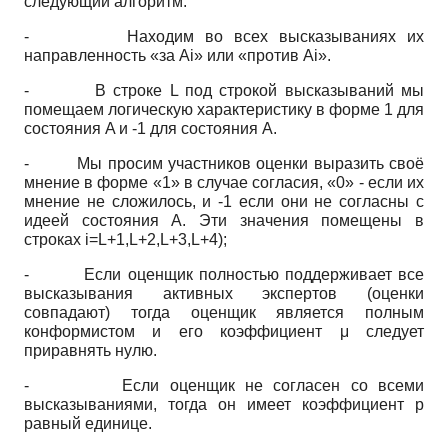
следующий алгоритм:
-
Находим во всех высказываниях их
направленность «за Ai» или «против Ai».
-
В строке L под строкой высказываний мы
помещаем логическую характеристику в форме 1 для
состояния A и -1 для состояния А.
-
Мы просим участников оценки выразить своё
мнение в форме «1» в случае согласия, «0» - если их
мнение не сложилось, и -1 если они не согласны с
идеей состояния А. Эти значения помещены в
строках i=L+1,L+2,L+3,L+4);
-
Если оценщик полностью поддерживает все
высказывания активных экспертов (оценки
совпадают) тогда оценщик является полным
конформистом и его коэффициент μ следует
приравнять нулю.
-
Если оценщик не согласен со всеми
высказываниями, тогда он имеет коэффициент р
равный единице.