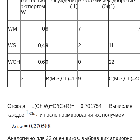
состояния
Осуждение
Безразличие
Одобрение
экспертом
(-1)
(0)
(1)
W
WM
0
8
7
WS
0,4
9
2
11
WCH
0,6
0
0
22
Σ
R(M,S,Ch)=17
9
C(M,S,Ch)=4
Отсюда L(Ch,W)=C/(C+R)= 0,701754. Вычислив
каждое
и после нормирования их, получаем
Аналогично для 22 оценщиков, выбравших априорно