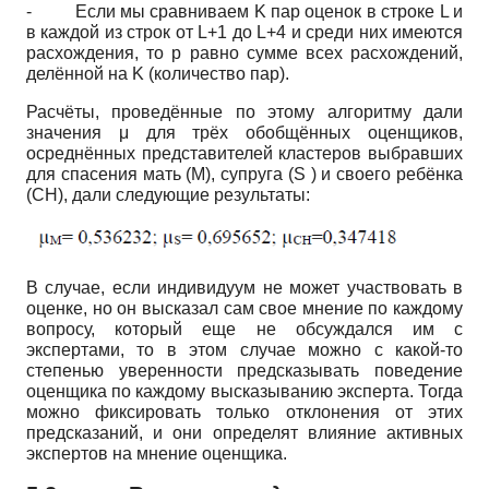
-
Если мы сравниваем K пар оценок в строке L и
в каждой из строк от L+1 до L+4 и среди них имеются
расхождения, то р равно сумме всех расхождений,
делённой на K (количество пар).
Расчёты, проведённые по этому алгоритму дали
значения μ для трёх обобщённых оценщиков,
осреднённых представителей кластеров выбравших
для спасения мать (M), супруга (S ) и своего ребёнка
(CH), дали следующие результаты:
В случае, если индивидуум не может участвовать в
оценке, но он высказал сам свое мнение по каждому
вопросу, который еще не обсуждался им с
экспертами, то в этом случае можно с какой-то
степенью уверенности предсказывать поведение
оценщика по каждому высказыванию эксперта. Тогда
можно фиксировать только отклонения от этих
предсказаний, и они определят влияние активных
экспертов на мнение оценщика.