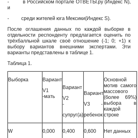
-
в Российском портале ОТВЕТЫ.ру (Индекс N),
и
-
среди жителей юга Мексики(Индекс S).
После оглашения данных по каждой выборке в
отдельности респонденту предлагается оценить по
трёхбалльной шкале своё отношение (-1; 0; +1) к
выбору вариантов внешними экспертами. Эти
варианты представлены в таблице 1.
Таблица 1.
Выборка
Вариант
Основной
мотив самого
Вариант
V1
массового
Вариант
-мать
(более 69%)
V2
выбора в
-
V3 -
каждой
супруг(а)
ребенок
строке
W
0,000
0,400
0,600
Нет данных