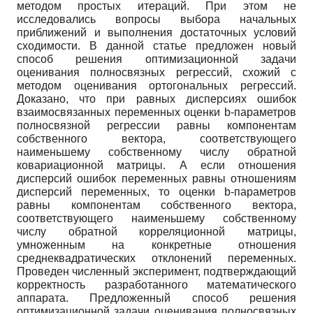
методом простых итераций. При этом не
исследовались вопросы выбора начальных
приближений и выполнения достаточных условий
сходимости. В данной статье предложен новый
способ решения оптимизационной задачи
оценивания полносвязных регрессий, схожий с
методом оценивания ортогональных регрессий.
Доказано, что при равных дисперсиях ошибок
взаимосвязанных переменных оценки b-параметров
полносвязной регрессии равны компонентам
собственного вектора, соответствующего
наименьшему собственному числу обратной
ковариационной матрицы. А если отношения
дисперсий ошибок переменных равны отношениям
дисперсий переменных, то оценки b-параметров
равны компонентам собственного вектора,
соответствующего наименьшему собственному
числу обратной корреляционной матрицы,
умноженным на конкретные отношения
среднеквадратических отклонений переменных.
Проведен численный эксперимент, подтверждающий
корректность разработанного математического
аппарата. Предложенный способ решения
оптимизационной задачи оценивания полносвязных