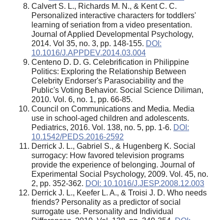
Calvert S. L., Richards M. N., & Kent C. C.
Personalized interactive characters for toddlers'
learning of seriation from a video presentation.
Journal of Applied Developmental Psychology,
2014. Vol 35, no. 3, pp. 148-155.
DOI:
10.1016/J.APPDEV.2014.03.004
Centeno D. D. G. Celebrification in Philippine
Politics: Exploring the Relationship Between
Celebrity Endorser's Parasociability and the
Public's Voting Behavior. Social Science Diliman,
2010. Vol. 6, no. 1, pp. 66-85.
Council on Communications and Media. Media
use in school-aged children and adolescents.
Pediatrics, 2016. Vol. 138, no. 5, pp. 1-6.
DOI:
10.1542/PEDS.2016-2592
Derrick J. L., Gabriel S., & Hugenberg K. Social
surrogacy: How favored television programs
provide the experience of belonging. Journal of
Experimental Social Psychology, 2009. Vol. 45, no.
2, pp. 352-362.
DOI: 10.1016/J.JESP.2008.12.003
Derrick J. L., Keefer L. A., & Troisi J. D. Who needs
friends? Personality as a predictor of social
surrogate use. Personality and Individual