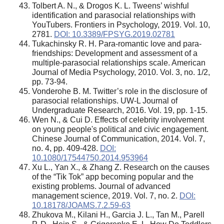
Tolbert A. N., & Drogos K. L. Tweens’ wishful
identification and parasocial relationships with
YouTubers. Frontiers in Psychology, 2019. Vol. 10,
2781.
DOI: 10.3389/FPSYG.2019.02781
Tukachinsky R. H. Para-romantic love and para-
friendships: Development and assessment of a
multiple-parasocial relationships scale. American
Journal of Media Psychology, 2010. Vol. 3, no. 1/2,
pp. 73-94.
Vonderohe B. M. Twitter’s role in the disclosure of
parasocial relationships. UW-L Journal of
Undergraduate Research, 2016. Vol. 19, pp. 1-15.
Wen N., & Cui D. Effects of celebrity involvement
on young people's political and civic engagement.
Chinese Journal of Communication, 2014. Vol. 7,
no. 4, pp. 409-428.
DOI:
10.1080/17544750.2014.953964
Xu L., Yan X., & Zhang Z. Research on the causes
of the “Tik Tok” app becoming popular and the
existing problems. Journal of advanced
management science, 2019. Vol. 7, no. 2.
DOI:
10.18178/JOAMS.7.2.59-63
Zhukova M., Kilani H., Garcia J. L., Tan M., Parell