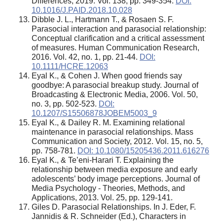
Differences, 2019. Vol. 138, pp. 349-354.
DOI:
10.1016/J.PAID.2018.10.028
Dibble J. L., Hartmann T., & Rosaen S. F.
Parasocial interaction and parasocial relationship:
Conceptual clarification and a critical assessment
of measures. Human Communication Research,
2016. Vol. 42, no. 1, pp. 21-44.
DOI:
10.1111/HCRE.12063
Eyal K., & Cohen J. When good friends say
goodbye: A parasocial breakup study. Journal of
Broadcasting & Electronic Media, 2006. Vol. 50,
no. 3, pp. 502-523.
DOI:
10.1207/S15506878JOBEM5003_9
Eyal K., & Dailey R. M. Examining relational
maintenance in parasocial relationships. Mass
Communication and Society, 2012. Vol. 15, no. 5,
pp. 758-781.
DOI: 10.1080/15205436.2011.616276
Eyal K., & Te’eni-Harari T. Explaining the
relationship between media exposure and early
adolescents’ body image perceptions. Journal of
Media Psychology - Theories, Methods, and
Applications, 2013. Vol. 25, pp. 129-141.
Giles D. Parasocial Relationships. In J. Eder, F.
Jannidis & R. Schneider (Ed.), Characters in