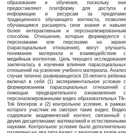
образования и обучения, поскольку они
предоставляют платформу для доступа к
информации и ресурсам за пределами
традиционного обучающего контекста, позволяя
обучающимся расширять свои знания и навыки
более интерактивным и персонализированным
способом. Отношения, которые формируются с
персонажами или персонами на экране
(парасоциальные отношения), могут улучшить
понимание материала и взаимодействие с
медийным контентом. Цель текущего исследования
заключалась в изучении влияния парасоциальных
отношений на усвоение учебного материала. Анализ
случая типично развивающегося 10-летнего ребенка
включал в себя (1) экспериментальное условие с
формированием парасоциальных отношений с
помощью предварительного ознакомления с
персонализированными видео образовательных Tik-
Tok блогеров и (2) контрольное условие, в рамках
которого участник не смотрел такие видео. Видео
содержали академический контент, связанный с
двумя дисциплинами: математикой и естественными
науками. Контрольное условие было дополнительно
разделено на два типа видео: с ведущим в кадре или