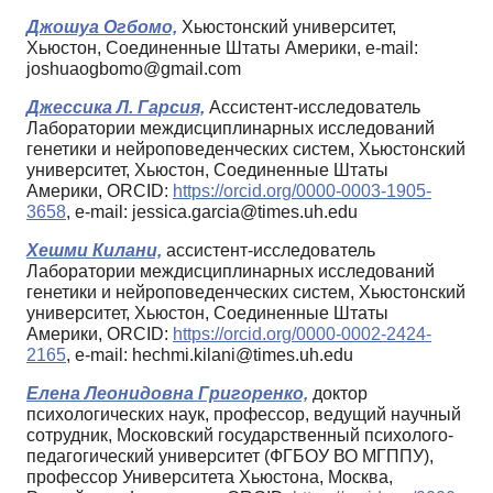
Джошуа Огбомо,
Хьюстонский университет,
Хьюстон, Соединенные Штаты Америки, e-mail:
joshuaogbomo@gmail.com
Джессика Л. Гарсия,
Ассистент-исследователь
Лаборатории междисциплинарных исследований
генетики и нейроповеденческих систем, Хьюстонский
университет, Хьюстон, Соединенные Штаты
Америки, ORCID:
https://orcid.org/0000-0003-1905-
3658
, e-mail: jessica.garcia@times.uh.edu
Хешми Килани,
ассистент-исследователь
Лаборатории междисциплинарных исследований
генетики и нейроповеденческих систем, Хьюстонский
университет, Хьюстон, Соединенные Штаты
Америки, ORCID:
https://orcid.org/0000-0002-2424-
2165
, e-mail: hechmi.kilani@times.uh.edu
Елена Леонидовна Григоренко,
доктор
психологических наук, профессор, ведущий научный
сотрудник, Московский государственный психолого-
педагогический университет (ФГБОУ ВО МГППУ),
профессор Университета Хьюстона, Москва,