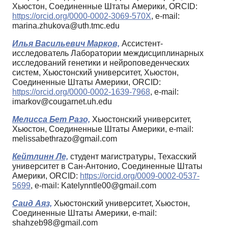
Хьюстон, Соединенные Штаты Америки, ORCID:
https://orcid.org/0000-0002-3069-570X
, e-mail:
marina.zhukova@uth.tmc.edu
Илья Васильевич Марков,
Ассистент-
исследователь Лаборатории междисциплинарных
исследований генетики и нейроповеденческих
систем, Хьюстонский университет, Хьюстон,
Соединенные Штаты Америки, ORCID:
https://orcid.org/0000-0002-1639-7968
, e-mail:
imarkov@cougarnet.uh.edu
Мелисса Бет Разо,
Хьюстонский университет,
Хьюстон, Соединенные Штаты Америки, e-mail:
melissabethrazo@gmail.com
Кейтлинн Ле,
студент магистратуры, Техасский
университет в Сан-Антонио, Соединенные Штаты
Америки, ORCID:
https://orcid.org/0009-0002-0537-
5699
, e-mail: Katelynntle00@gmail.com
Саид Аяз,
Хьюстонский университет, Хьюстон,
Соединенные Штаты Америки, e-mail:
shahzeb98@gmail.com