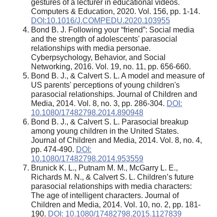
gestures of a lecturer in educational videos.
Computers & Education, 2020. Vol. 156, pp. 1-14.
DOI:10.1016/J.COMPEDU.2020.103955
Bond B. J. Following your “friend”: Social media
and the strength of adolescents' parasocial
relationships with media personae.
Cyberpsychology, Behavior, and Social
Networking, 2016. Vol. 19, no. 11, pp. 656-660.
Bond B. J., & Calvert S. L. A model and measure of
US parents' perceptions of young children's
parasocial relationships. Journal of Children and
Media, 2014. Vol. 8, no. 3, pp. 286-304.
DOI:
10.1080/17482798.2014.890948
Bond B. J., & Calvert S. L. Parasocial breakup
among young children in the United States.
Journal of Children and Media, 2014. Vol. 8, no. 4,
pp. 474-490.
DOI:
10.1080/17482798.2014.953559
Brunick K. L., Putnam M. M., McGarry L. E.,
Richards M. N., & Calvert S. L. Children’s future
parasocial relationships with media characters:
The age of intelligent characters. Journal of
Children and Media, 2014. Vol. 10, no. 2, pp. 181-
190.
DOI: 10.1080/17482798.2015.1127839