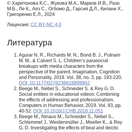
© Харитонова К.С., Жукова М.А., Марков И.В., Разо
М.Б., Ле К., Аяз С., Огбомо Д., Гарсия Д.Л., Килани Х.,
Григоренко Е.Л., 2024
Лицензия:
CC BY-NC 4.0
Литература
Aguiar N. R., Richards M. N., Bond B. J., Putnam
M. M., & Calvert S. L. Children’s parasocial
breakups with media characters from the
perspective of the parent. Imagination, Cognition
and Personality, 2019. Vol. 38, no. 3, pp. 193-220.
DOI: 10.1177/0276236618809902
Beege M., Nebel S., Schneider S. & Rey G. D.
Social entities in educational videos: Combining
the effects of addressing and professionalism.
Computers in Human Behavior, 2019. Vol. 93, pp.
40-52.
DOI: 10.1016/J.CHB.2018.11.051
Beege M., Ninaus M., Schneider S., Nebel S.,
Schlemmel J., Weidenmüller J., Moeller K., & Rey
G. D. Investigating the effects of beat and deictic