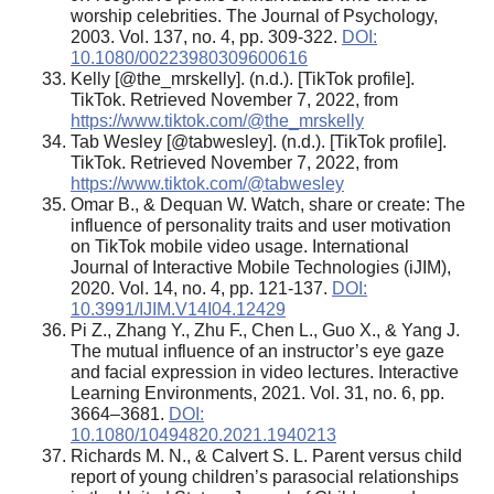
worship celebrities. The Journal of Psychology,
2003. Vol. 137, no. 4, pp. 309-322.
DOI:
10.1080/00223980309600616
Kelly [@the_mrskelly]. (n.d.). [TikTok profile].
TikTok. Retrieved November 7, 2022, from
https://www.tiktok.com/@the_mrskelly
Tab Wesley [@tabwesley]. (n.d.). [TikTok profile].
TikTok. Retrieved November 7, 2022, from
https://www.tiktok.com/@tabwesley
Omar B., & Dequan W. Watch, share or create: The
influence of personality traits and user motivation
on TikTok mobile video usage. International
Journal of Interactive Mobile Technologies (iJIM),
2020. Vol. 14, no. 4, pp. 121-137.
DOI:
10.3991/IJIM.V14I04.12429
Pi Z., Zhang Y., Zhu F., Chen L., Guo X., & Yang J.
The mutual influence of an instructor’s eye gaze
and facial expression in video lectures. Interactive
Learning Environments, 2021. Vol. 31, no. 6, pp.
3664–3681.
DOI:
10.1080/10494820.2021.1940213
Richards M. N., & Calvert S. L. Parent versus child
report of young children’s parasocial relationships