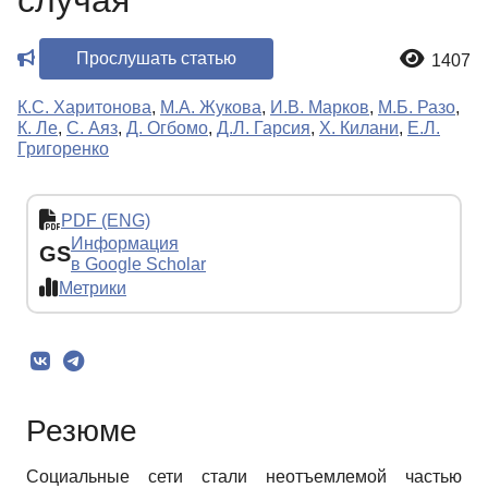
случая
Прослушать статью
1407
К.С. Харитонова
,
М.А. Жукова
,
И.В. Марков
,
М.Б. Разо
,
К. Ле
,
С. Аяз
,
Д. Огбомо
,
Д.Л. Гарсия
,
Х. Килани
,
Е.Л.
Григоренко
PDF (ENG)
Информация
GS
в Google Scholar
Метрики
Резюме
Социальные сети стали неотъемлемой частью