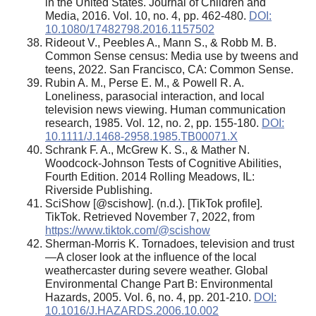
in the United States. Journal of Children and
Media, 2016. Vol. 10, no. 4, pp. 462-480.
DOI:
10.1080/17482798.2016.1157502
Rideout V., Peebles A., Mann S., & Robb M. B.
Common Sense census: Media use by tweens and
teens, 2022. San Francisco, CA: Common Sense.
Rubin A. M., Perse E. M., & Powell R. A.
Loneliness, parasocial interaction, and local
television news viewing. Human communication
research, 1985. Vol. 12, no. 2, pp. 155-180.
DOI:
10.1111/J.1468-2958.1985.TB00071.X
Schrank F. A., McGrew K. S., & Mather N.
Woodcock-Johnson Tests of Cognitive Abilities,
Fourth Edition. 2014 Rolling Meadows, IL:
Riverside Publishing.
SciShow [@scishow]. (n.d.). [TikTok profile].
TikTok. Retrieved November 7, 2022, from
https://www.tiktok.com/@scishow
Sherman-Morris K. Tornadoes, television and trust
—A closer look at the influence of the local
weathercaster during severe weather. Global
Environmental Change Part B: Environmental
Hazards, 2005. Vol. 6, no. 4, pp. 201-210.
DOI:
10.1016/J.HAZARDS.2006.10.002