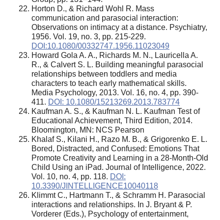
Horton D., & Richard Wohl R. Mass
communication and parasocial interaction:
Observations on intimacy at a distance. Psychiatry,
1956. Vol. 19, no. 3, pp. 215-229.
DOI:10.1080/00332747.1956.11023049
Howard Gola A. A., Richards M. N., Lauricella A.
R., & Calvert S. L. Building meaningful parasocial
relationships between toddlers and media
characters to teach early mathematical skills.
Media Psychology, 2013. Vol. 16, no. 4, pp. 390-
411.
DOI: 10.1080/15213269.2013.783774
Kaufman A. S., & Kaufman N. L. Kaufman Test of
Educational Achievement, Third Edition, 2014.
Bloomington, MN: NCS Pearson
Khalaf S., Kilani H., Razo M. B., & Grigorenko E. L.
Bored, Distracted, and Confused: Emotions That
Promote Creativity and Learning in a 28-Month-Old
Child Using an iPad. Journal of Intelligence, 2022.
Vol. 10, no. 4, pp. 118.
DOI:
10.3390/JINTELLIGENCE10040118
Klimmt C., Hartmann T., & Schramm H. Parasocial
interactions and relationships. In J. Bryant & P.
Vorderer (Eds.), Psychology of entertainment,