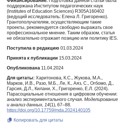
Финансирование.
Подготовка данной статьи была
поддержана Институтом педагогических наук
(Institutes of Education Sciences) R305A160402
(ведущий исследователь: Елена Л. Григоренко).
Грантополучателям, осуществляющим такие
проекты, рекомендуется свободно выражать свое
профессиональное мнение. Таким образом, статья
не обязательно отражает позицию или политику IES.
Поступила в редакцию
01.03.2024
Принята к публикации
15.03.2024
Опубликована
11.04.2024
Для цитаты:
Харитонова, К.С., Жукова, М.А.,
Марков, И.В., Разо, М.Б., Ле, К., Аяз, С., Огбомо, Д.,
Гарсия, Д.Л., Килани, Х., Григоренко, Е.Л. (2024).
Парасоциальные отношения в цифровом обучении:
анализ экспериментального случая.
Моделирование
и анализ данных,
14
(1), 67–88.
https://doi.org/10.17759/mda.2024140105
Копировать для цитаты