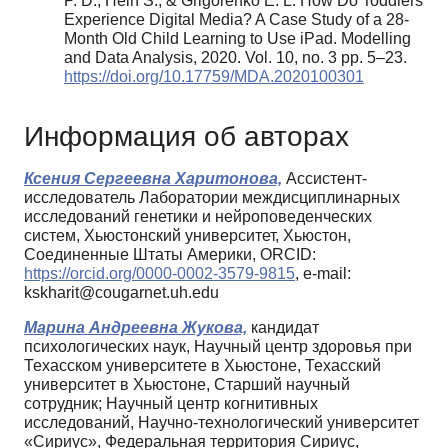
P. D., Hein S., & Grigorenko E. L. How Do Toddlers
Experience Digital Media? A Case Study of a 28-
Month Old Child Learning to Use iPad. Modelling
and Data Analysis, 2020. Vol. 10, no. 3 pp. 5–23.
https://doi.org/10.17759/MDA.2020100301
Информация об авторах
Ксения Сергеевна Харитонова,
Ассистент-
исследователь Лаборатории междисциплинарных
исследований генетики и нейроповеденческих
систем, Хьюстонский университет, Хьюстон,
Соединенные Штаты Америки, ORCID:
https://orcid.org/0000-0002-3579-9815
, e-mail:
kskharit@cougarnet.uh.edu
Марина Андреевна Жукова,
кандидат
психологических наук, Научный центр здоровья при
Техасском университете в Хьюстоне, Техасский
университет в Хьюстоне, Старший научный
сотрудник; Научный центр когнитивных
исследований, Научно‑технологический университет
«Сириус», Федеральная территория Сириус,