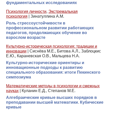
фундаментальных исследованиях
Психология личности
,
Экстремальная
психология
|
Зинатуллина А.М.
Роль стрессоустойчивости в
профессиональном развитии работающих
педагогов, продолжающих обучение во
взрослом возрасте
Культурно-историческая психология: традиции и
инновации
|
Сиснёва М.Е., Битова А.Л., Заблоцкис
Е.Ю., Караневская О.В., Мальцева Н.А.
Культурно-исторические ориентиры и
инновационные подходы к развитию
специального образования: итоги Пекинского
симпозиума
Математические методы в психологии и смежных
науках
|
Куланин Е.Д., Степанов М.Е.
Алгебраические кривые высших порядков в
преподавании высшей математики. Кубические
кривые