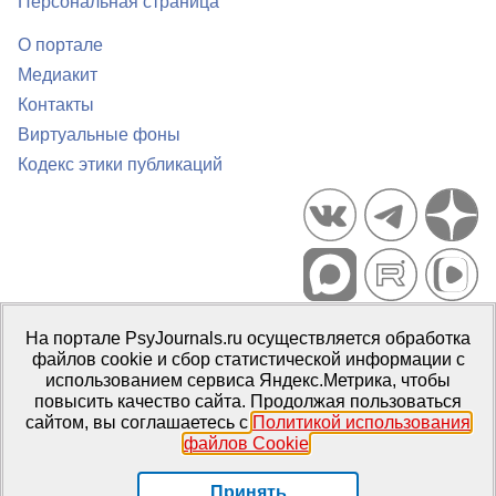
Персональная страница
О портале
Медиакит
Контакты
Виртуальные фоны
Кодекс этики публикаций
Портал психологических изданий PsyJournals.ru, 2007–2026
На портале PsyJournals.ru осуществляется обработка
Правила использования материалов
файлов cookie и сбор статистической информации с
Свидетельство регистрации СМИ
Эл № ФС77-66447 от 14 июля
использованием сервиса Яндекс.Метрика, чтобы
2016 г.
повысить качество сайта. Продолжая пользоваться
сайтом, вы соглашаетесь с
Политикой использования
Издатель:
ФГБОУ ВО МГППУ
файлов Cookie
.
Репозиторий открытого доступа
Принять