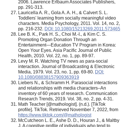
2006. Lawrence Erlbaum Associates Publishers,
pp. 291-313.
Lauricella A. R., Gola A. A. H., & Calvert S. L.
Toddlers' learning from socially meaningful video
characters. Media Psychology, 2011. Vol. 14, no. 2,
pp. 216-232.
DOI: 10.1080/15213269.2011.573465
Lee B. K., Park H. S., Choi M.-I., & Kim C. S.
Promoting Organ Donation Through an
Entertainment—Education TV Program in Korea:
Open Your Eyes. Asia Pacific Journal of Public
Health, 2010. Vol. 22, no. 1, pp. 89-97.
Levy M. R. Watching TV news as para‐social
interaction. Journal of Broadcasting & Electronic
Media, 1979. Vol. 23, no. 1, pp. 69-80.
DOI:
10.1080/08838157909363919
Liebers N., & Schramm H. Parasocial interactions
and relationships with media characters–An
inventory of 60 years of research. Communication
Research Trends, 2019. Vol. 38, no. 2, pp. 4-31.
Math Teacher [@mathologist]. (n.d.). [TikTok
profile]. TikTok. Retrieved November 7, 2022, from
https://www.tiktok.com/@mathologist
McCutcheon L. E., Ashe D. D., Houran J., & Maltby
J. A cognitive profile of individuals who tend to