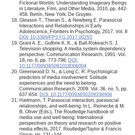
Fictional Worlds: Understanding Imaginary Beings
in Literature, Film, and Other Media, 2010. pp. 442-
458. Berlin, New York: De Gruyter.
Gleason T., Theran S., & Newberg E. Parasocial
Interactions and Relationships in Early
Adolescence,​ Frontiers In Psychology, 2017. Vol. 8
DOI: 10.3389/FPSYG.2017.00255
Grant A. E., Guthrie K. K., & Ball-Rokeach S. J.
Television shopping: A media system dependency
perspective. Communication Research, 1991. Vol.
18, no. 6, pp. 773-798.
DOI:
10.1177/009365091018006004
Greenwood D. N., & Long C. R. Psychological
predictors of media involvement: Solitude
experiences and the need to belong.
Communication Research, 2009. Vol. 36, no. 5, pp.
637-654.
DOI: 10.1177/0093650209338906
Hartmann, T. Parasocial interaction, parasocial
relationships, and well-being. In L. Reinecke & M.
B. Oliver (Eds.), The Routledge handbook of
media use and well-being: International
perspectives on theory and research on positive
media effects, 2017. Routledge/Taylor & Francis
Group, pp. 131–144.