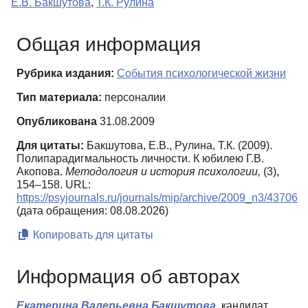
Е.В. Бакшутова
,
Т.К. Рулина
Общая информация
Рубрика издания:
События психологической жизни
Тип материала:
персоналии
Опубликована
31.08.2009
Для цитаты:
Бакшутова, Е.В., Рулина, Т.К. (2009).
Полипарадигмальность личности. К юбилею Г.В.
Акопова.
Методология и история психологии,
(3),
154–158. URL:
https://psyjournals.ru/journals/mip/archive/2009_n3/43706
(дата обращения: 08.08.2026)
Копировать для цитаты
Информация об авторах
Екатерина Валерьевна Бакшутова,
кандидат