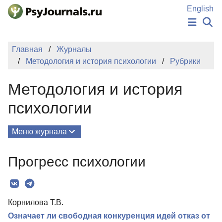
Перейти к основному содержанию
English
НОВОСТИ
Главная
Журналы
ИЗДАНИЯ
Методология и история психологии
Рубрики
АВТОРЫ
ПОДАТЬ РУКОПИСЬ
Методология и история
БАЗА ЗНАНИЙ
КЛЮЧЕВЫЕ СЛОВА
психологии
Регистрация
Вход
Меню журнала
Выпуски
Прогресс психологии
О Журнале
Редколлегия
Корнилова Т.В.
Рубрики
Означает ли свободная конкуренция идей отказ от