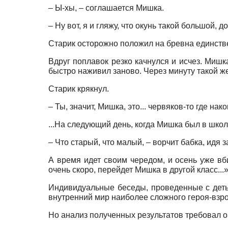
– Ы-хы, – соглашается Мишка.
– Ну вот, я и гляжу, что окунь такой большой, д
Старик осторожно положил на бревна единстве
Вдруг поплавок резко качнулся и исчез. Миш
быстро наживил заново. Через минуту такой же
Старик крякнул.
– Ты, значит, Мишка, это... червяков-то где нак
...На следующий день, когда Мишка был в школ
– Что старый, что малый, – ворчит бабка, идя з
А время идет своим чередом, и осень уже вб
очень скоро, перейдет Мишка в другой класс...
Индивидуальные беседы, проведенные с детьм
внутренний мир наиболее сложного героя-взро
Но анализ полученных результатов требовал 