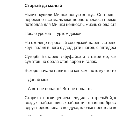
Старый да малый
Нынче купили Мишке новую кепку... Он прише
перемене все мальчики первого класса приме
потеряла для Мишки ценность, жизнь снова ст
После уроков – гуртом домой.
На околице взрослый соседский парень стреля
круг: палил в него с двадцати шагов, с пятидес
Сугорбый старик в фуфайке и в такой же, ка
суматошно орала стая ворон и галок.
Вскоре начали палить по кепкам, потому что т
– Давай мою!
– А вот не попасть! Вот не попасть!
Старик с восхищением следил за стрельбой, к
воздух, набравшись храбрости, отчаянно бросил
вдруг подскочила в воздухе, клочья полетели 