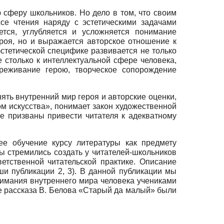
 сферу школьников. Но дело в том, что своим
се чтения наряду с эстетическими задачами
ется, углубляется и усложняется понимание
ероя, но и выражается авторское отношение к
эстетической специфике развивается не только
 столько к интеллектуальной сфере человека,
ереживание герою, творческое сопорождение
нять внутренний мир героя и авторские оценки,
ом искусства», понимает закон художественной
ые призваны привести читателя к адекватному
ее обучение курсу литературы как предмету
мы стремились создать у читателей-школьников
етственной читательской практике. Описание
аши публикации 2, 3). В данной публикации мы
нимания внутреннего мира человека учениками
ле рассказа В. Белова «Старый да малый» были