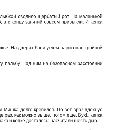
 улыбкой сводило щербатый рот. На маленькой
 а к концу занятий совсем привыкли. И кепка
ужье. На дверях бани углем нарисован тройной
ту пальбу. Над ним на безопасном расстоянии
 и Мишка долго крепился. Но вот враз вдохнул
е раз, как можно выше, потом еще. Бух!.. кепка
нако и кепке досталось: насчитали шесть дыр.