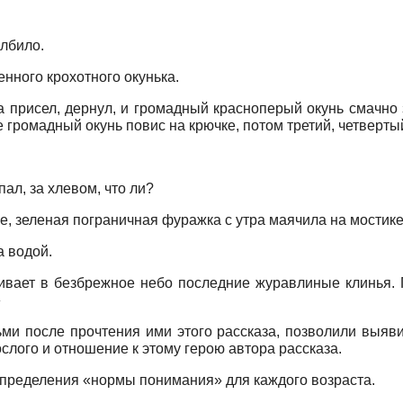
олбило.
нного крохотного окунька.
ка присел, дернул, и громадный красноперый окунь смачно
 громадный окунь повис на крючке, потом третий, четверты
опал, за хлевом, что ли?
е, зеленая пограничная фуражка с утра маячила на мостике
а водой.
ивает в безбрежное небо последние журавлиные клинья. П
»
и после прочтения ими этого рассказа, позволили выяви
слого и отношение к этому герою автора рассказа.
определения «нормы понимания» для каждого возраста.