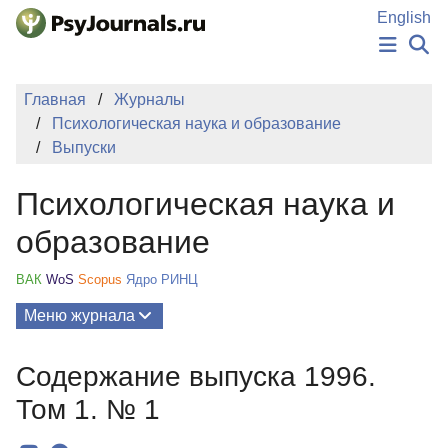
Перейти к основному содержанию
English
НОВОСТИ
Главная
Журналы
ИЗДАНИЯ
Психологическая наука и образование
АВТОРЫ
Выпуски
ПОДАТЬ РУКОПИСЬ
БАЗА ЗНАНИЙ
Психологическая наука и
КЛЮЧЕВЫЕ СЛОВА
Регистрация
Вход
образование
ВАК
WoS
Scopus
Ядро РИНЦ
Меню журнала
Выпуски
Содержание выпуска 1996.
О Журнале
Том 1. № 1
Миссия