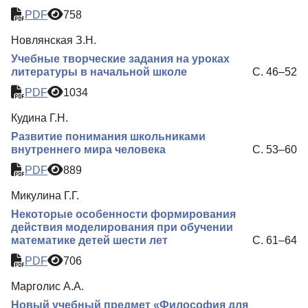
PDF
758
Новлянская З.Н.
Учебные творческие задания на уроках
литературы в начальной школе
С. 46–52
PDF
1034
Кудина Г.Н.
Развитие понимания школьниками
внутреннего мира человека
С. 53–60
PDF
889
Микулина Г.Г.
Некоторые особенности формирования
действия моделирования при обучении
математике детей шести лет
С. 61–64
PDF
706
Марголис А.А.
Новый учебный предмет «Философия для