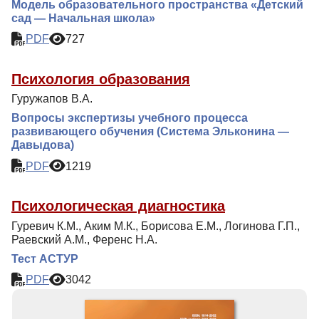
Модель образовательного пространства «Детский
сад — Начальная школа»
PDF
727
Психология образования
Гуружапов В.А.
Вопросы экспертизы учебного процесса
развивающего обучения (Система Эльконина —
Давыдова)
PDF
1219
Психологическая диагностика
Гуревич К.М., Аким М.К., Борисова Е.М., Логинова Г.П.,
Раевский А.М., Ференс Н.А.
Тест АСТУР
PDF
3042