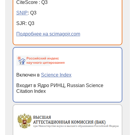
CiteScore
:
Q
3
SNIP
:
Q
3
SJR
:
Q
3
Подробнее на scimagojr.com
Включен в
Science Index
Входит в Ядро РИНЦ, Russian Science
Citation Index