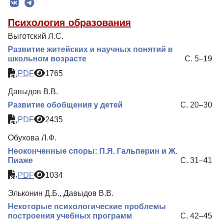
Редколлегия
Психология образования
Редакционная политика
Выготский Л.С.
Индексирование
Развитие житейских и научных понятий в
школьном возрасте
С. 5–19
Для авторов
PDF
1765
Рубрики
Давыдов В.В.
Препринты
Развитие обобщения у детей
С. 20–30
Подписка
PDF
2435
Контакты
Обухова Л.Ф.
Неоконченные споры: П.Я. Гальперин и Ж.
Пиаже
С. 31–41
PDF
1034
Эльконин Д.Б., Давыдов В.В.
Некоторые психологические проблемы
построения учебных программ
С. 42–45