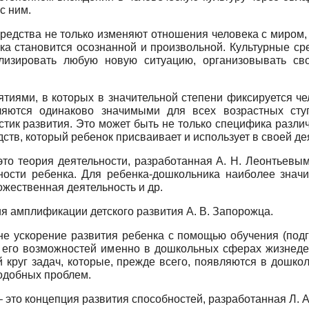
с ним.
 средства не только изменяют отношения человека с миром,
ка становится осознанной и произвольной. Культурные сре
лизировать любую новую ситуацию, организовывать с
ятиями, в которых в значительной степени фиксируется че
ляются одинаково значимыми для всех возрастных сту
тик развития. Это может быть не только специфика различ
едств, который ребенок присваивает и использует в своей де
то теория деятельности, разработанная A. Н. Леонтьевым
ности ребенка. Для ребенка-дошкольника наиболее значи
ожественная деятельность и др.
 амплификации детского развития А. В. Запорожца.
не ускорение развития ребенка с помощью обучения (подг
е его возможностей именно в дошкольных сферах жизнеде
 круг задач, которые, прежде всего, появляются в дошко
одобных проблем.
это концепция развития способностей, разработанная Л. А