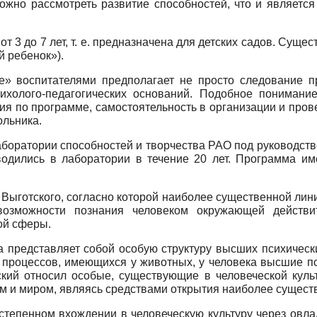
можно рассмотреть развитие способностей, что и являет
от 3 до 7 лет, т. е. предназначена для детских садов. Су
й ребенок»).
» воспитателями предполагает не просто следование пр
сихолого-педагогических оснований. Подобное пониман
ия по программе, самостоятельность в организации и пров
ольника.
оратории способностей и творчества РАО под руководство
водились в лаборатории в течение 20 лет. Программа им
. Выготского, согласно которой наиболее существенной лин
возможности познания человеком окружающей действи
ой сферы.
ка представляет собой особую структуру высших психическ
х процессов, имеющихся у животных, у человека высшие п
ский относил особые, существующие в человеческой культ
ом и миром, являясь средствами открытия наиболее сущест
степенном вхождении в человеческую культуру через овл