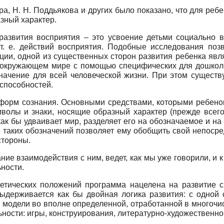
ера, Н. H. Поддьякова и других было показано, что для ре
зный характер.
 развития восприятия – это усвоение детьми социально 
т. е. действий восприятия. Подобные исследования позв
пции, одной из существенных сторон развития ребенка явл
 окружающем мире с помощью специфических для дошкольн
ачение для всей человеческой жизни. При этом существ
способностей.
 форм сознания. Основными средствами, которыми ребенок
волы и знаки, носящие образный характер (прежде всего
 как бы удваивает мир, разделяет его на обозначаемое и н
е таких обозначений позволяет ему обобщить свой непосре
стороны.
ие взаимодействия с ним, ведет, как мы уже говорили, и 
ности.
етических положений программа нацелена на развитие сп
выдерживается как бы двойная логика развития: с одной 
, модели во вполне определенной, отработанной в многочи
ности: игры, конструирования, литературно-художественной