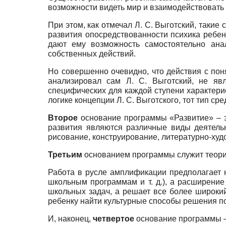
возможности видеть мир и взаимодействовать 
При этом, как отмечал Л. С. Выготский, такие
развития опосредствованности психика ребен
дают ему возможность самостоятельно ана
собственных действий.
Но совершенно очевидно, что действия с пон
анализировал сам Л. С. Выготский, не яв
специфических для каждой ступени характерис
логике концепции Л. С. Выготского, тот тип ср
Второе
основание программы «Развитие» – э
развития являются различные виды деятель
рисование, конструирование, литературно-худ
Третьим
основанием программы служит теория
Работа в русле амплификации предполагает 
школьным программам и т. д.), а расширени
школьных задач, а решает все более широкий
ребенку найти культурные способы решения п
И, наконец,
четвертое
основание программы – 