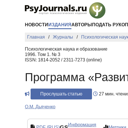
Перейти к основному содержанию
НОВОСТИ
ИЗДАНИЯ
АВТОРЫ
ПОДАТЬ РУКО
Главная
Журналы
Психологическая нау
Психологическая наука и образование
1996. Том 1. № 3
ISSN: 1814-2052 / 2311-7273 (online)
Программа «Разви
Прослушать статью
27 мин. чтени
О.М. Дьяченко
Информация
GS
PDF (RUS)
Метрики