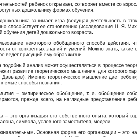
деятельностей ребенок открывает, сотворяет вместе со взро
доступных дошкольнику формах обучения.
дошкольника занимает игра (ведущая деятельность в это
но способствует ее становлению (исследования Н. Я. Миха
 обучения детей дошкольного возраста.
льзование некоторого обобщенного способа действия, чт
ости от конкретных знаний и умений. Можно знать, какие
ое ведет присущий ему образ жизни.
та подобный анализ может осуществляться в процессе тео
 лежит развитие теоретического мышления, для которого ха
В. Давыдов). Именно теоретическое мышление дает ребен
няемые способы познания.
звития – эмпирическое обобщение, т. е. обобщение собс
пираются, прежде всего, на наглядные представления ре
а – это организация его собственного опыта, который вз
алона, символа, условного заместителя, модели.
ознавательным. Основная форма его организации – это н