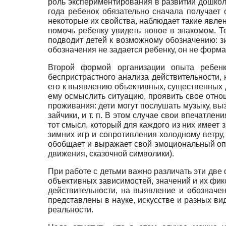
роль экспериментирования в развитии дошкол
года ребенок обязательно сначала получает
некоторые их свойства, наблюдает такие явлени
помочь ребенку увидеть новое в знакомом. Т
подводит детей к возможному обозначению: зи
обозначения не задается ребенку, он не форма
Второй формой организации опыта ребен
беспристрастного анализа действительности, 
его к выявлению объективных, существенных 
ему осмыслить ситуацию, проявить свое отно
проживания: дети могут послушать музыку, вы
зайчики, и т. п. В этом случае свои впечатл
тот смысл, который для каждого из них имеет 
зимних игр и сопротивления холодному ветру,
обобщает и выражает свой эмоциональный опы
движения, сказочной символики).
При работе с детьми важно различать эти две
объективных зависимостей, значений и их фик
действительности, на выявление и обозначе
представлены в науке, искусстве и разных ви
реальности.