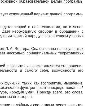
ся основной образовательной целью программы
ществует усложненный вариант данной программы
едставленной в ней технологии, но и ясное
ие дает необходимую свободу в обращении с
едении занятий наряду с сохранением узловых
м Л. А. Венгера. Она основана на результатах
еет несколько принципиальных теоретических
ией в развитии человека является становление
тельности и самого себя, возможности его
их функций, таких, как восприятие, мышление,
сихические функции носят опосредствованный
уре, «орудия ума». Прежде всего, это слова,
венных его сторон.
адение подобными средствами, через развитие