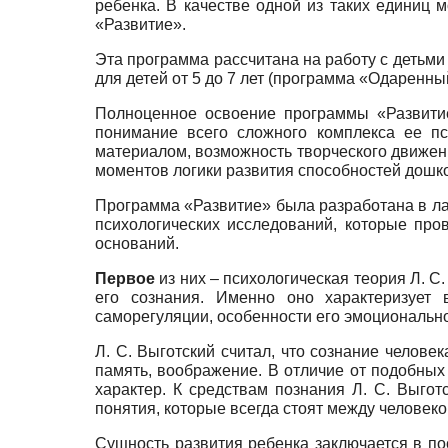
ребенка. В качестве одной из таких единиц 
«Развитие».
Эта программа рассчитана на работу с детьми 
для детей от 5 до 7 лет (программа «Одаренны
Полноценное освоение программы «Развитие
понимание всего сложного
ком
плекса ее п
материалом, возможность творческого движен
моментов логики развития способностей дошк
Программа «Развитие» была разработана в лаб
психологических исследований, которые про
оснований.
Первое
из них – психологическая теория Л. С
его сознания. Именно оно характеризует 
саморегуляции, особенности его эмоциональн
Л. С. Выготский считал, что сознание челове
память, воображение. В отличие от подобны
характер. К средствам познания Л. С. Выгот
понятия, которые всегда стоят между человек
Сущность развития ребенка заключается в по