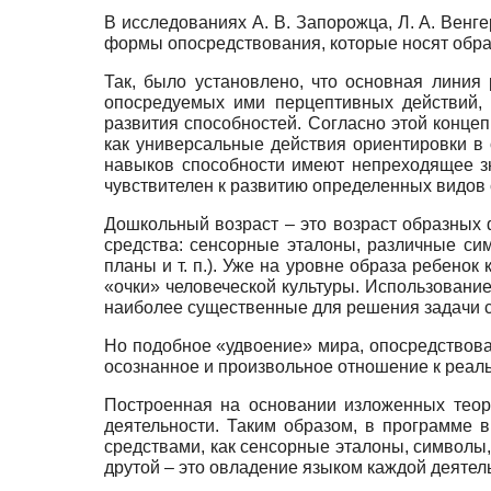
В исследованиях А. В. Запорожца, Л. А. Венг
формы опосредствования, которые носят обра
Так, было установлено, что основная линия
опосредуемых ими перцептивных действий, 
развития способностей. Согласно этой конце
как универсальные действия ориентировки в
навыков способности имеют непреходящее зн
чувствителен к развитию определенных видов 
Дошкольный возраст – это возраст образных
средства: сенсорные эталоны, различные сим
планы и т. п.). Уже на уровне образа ребенок
«очки» человеческой культуры. Использовани
наиболее существенные для решения задачи 
Но подобное «удвоение» мира, опосредствован
осознанное и произвольное отношение к реаль
Построенная на основании изложенных теор
деятельности. Таким образом, в программе 
средствами, как сенсорные эталоны, символы
друтой – это овладение языком каждой деятель