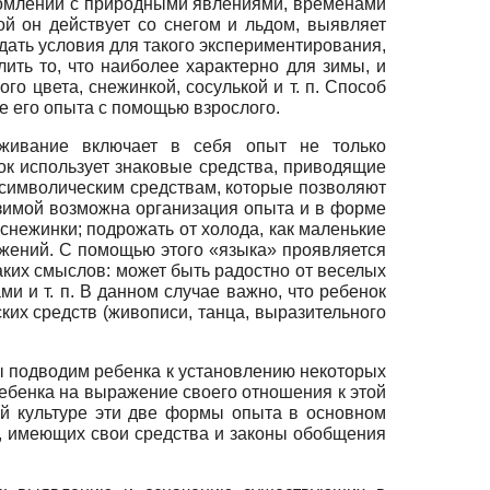
акомлении с природными явлениями, временами
й он действует со снегом и льдом, выявляет
оздать условия для такого экспериментирования,
ить то, что наиболее характерно для зимы, и
о цвета, снежинкой, сосулькой и т. п. Способ
е его опыта с помощью взрослого.
живание включает в себя опыт не только
нок использует знаковые средства, приводящие
 символическим средствам, которые позволяют
 зимой возможна организация опыта и в форме
снежинки; подрожать от холода, как маленькие
вижений. С помощью этого «языка» проявляется
таких смыслов: может быть радостно от веселых
и и т. п. В данном случае важно, что ребенок
их средств (живописи, танца, выразительного
мы подводим ребенка к установлению некоторых
ребенка на выражение своего отношения к этой
ой культуре эти две формы опыта в основном
.), имеющих свои средства и законы обобщения