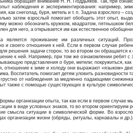
ьника обращает внимание Н. Н. Поддьяков. Так, при озн
 опыт наблюдения и экспериментирования: например, зимо
я, как снегопад, буря, метель и т. п. Задача взрослого – с
олько затем взрослый помогает обобщить этот опыт, выдел
му можно обозначить кружком, квадратом, пятнышком белог
лен для него, а открывается им как естественное обобщени
ка является проживание им различных ситуаций. Про
но и своего отношения к ней. Если в первом случае ребе
для решения задачи сторон, то во втором он обращается к
шение к ней. Например, при том же ознакомлении ребят с
зывающую представления о буре, метели; покружиться, как 
ения, отношение к зиме и холоду они выражают «языком» д
зима. Воспитатель помогает детям уловить разновидности 
 грустно от наблюдения за медленно падающими снежинкам
т также с помощью существующих в культуре символическ
 формы организации опыта, так как если в первом случае 
сации в виде условных знаков, то во втором ориентируем 
ние смысла ситуации в символической форме. Во взросл
дах организации жизни (обряды, ритуалы, карнавалы и др