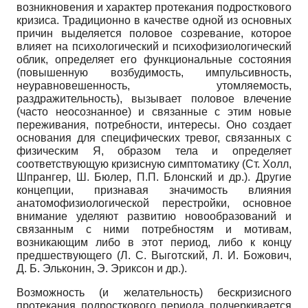
возникновения и характер протекания подросткового
кризиса. Традиционно в качестве одной из основных
причин выделяется половое созревание, которое
влияет на психологический и психофизиологический
облик, определяет его функциональные состояния
(повышенную возбудимость, импульсивность,
неуравновешенность, утомляемость,
раздражительность), вызывает половое влечение
(часто неосознанное) и связанные с этим новые
переживания, потребности, интересы. Оно создает
основания для специфических тревог, связанных с
физическим Я, образом тела и определяет
соответствующую кризисную симптоматику (Ст. Холл,
Шпрангер, Ш. Бюлер, П.П. Блонский и др.). Другие
концепции, признавая значимость влияния
анатомофизиологической перестройки, основное
внимание уделяют развитию новообразований и
связанным с ними потребностям и мотивам,
возникающим либо в этот период, либо к концу
предшествующего (Л. С. Выготский, Л. И. Божович,
Д. Б. Эльконин, Э. Эриксон и др.).
Возможность (и желательность) бескризисного
протекания подросткового периода подчеркивается