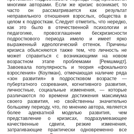
многими авторами. Если же кризис возникает, то
часто он рассматривается как результат
неправильного отношения взрослых, общества в
целом к подросткам. Следует отметить, что нередко,
как это было в отечественной психологии и
педагогике, провозглашение бескризисности
подросткового периода имело и имеет ярко
выраженный идеологический оттенок. Причины
кризиса объясняются также тем, что личность не
может справиться с возникающими на новом
возрастном этапе проблемами
[
Ремшмидт
]
.
Завоевала популярность и теория «фокального
взросления» (Коулман), отмечающая наличие ряда
«зон развития» в подростковом возрасте —
пубертатного созревания, когнитивного развития,
личностные, социальные изменения, — которые
различаются по времени достижения максимума
своего развития, но свойственны значительно
большему периоду, что, по мнению автора, является
более адекватной моделью развития, чем
представление о кризисах, подразумевающее
качественные сдвиги, резкие изменения,
затрагивающие практически одновременно все