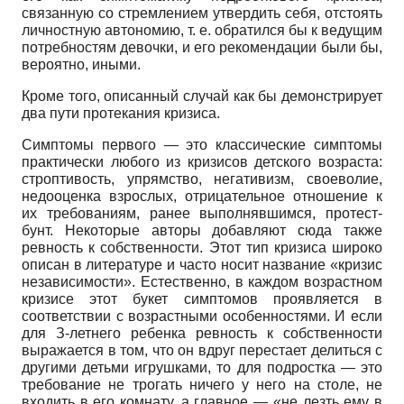
связанную со стремлением утвердить себя, отстоять
личностную автономию, т. е. обратился бы к ведущим
потребностям девочки, и его рекомендации были бы,
вероятно, иными.
Кроме того, описанный случай как бы демонстрирует
два пути протекания кризиса.
Симптомы первого — это классические симптомы
практически любого из кризисов детского возраста:
строптивость, упрямство, негативизм, своеволие,
недооценка взрослых, отрицательное отношение к
их требованиям, ранее выполнявшимся, протест-
бунт. Некоторые авторы добавляют сюда также
ревность к собственности. Этот тип кризиса широко
описан в литературе и часто носит название «кризис
независимости». Естественно, в каждом возрастном
кризисе этот букет симптомов проявляется в
соответствии с возрастными особенностями. И если
для З-летнего ребенка ревность к собственности
выражается в том, что он вдруг перестает делиться с
другими детьми игрушками, то для подростка — это
требование не трогать ничего у него на столе, не
входить в его комнату, а главное — «не лезть ему в