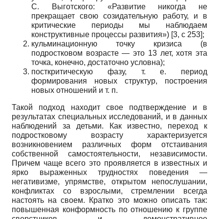
С. Выготского: «Развитие никогда не
прекращает свою созидательную работу, и в
критические периоды мы наблюдаем
конструктивные процессы развития») [3, с 253];
кульминационную точку кризиса (в
подростковом возрасте — это 13 лет, хотя эта
точка, конечно, достаточно условна);
посткритическую фазу, т. е. период
формирования новых структур, построения
новых отношений и т. п.
Такой подход находит свое подтверждение и в
результатах специальных исследований, и в данных
наблюдений за детьми. Как известно, переход к
подростковому возрасту характеризуется
возникновением различных форм отстаивания
собственной самостоятельности, независимости.
Причем чаще всего это проявляется в известных и
ярко выраженных трудностях поведения —
негативизме, упрямстве, открытом непослушании,
конфликтах со взрослыми, стремлении всегда
настоять на своем. Кратко это можно описать так:
повышенная конформность по отношению к группе
сверстников и демонстративное