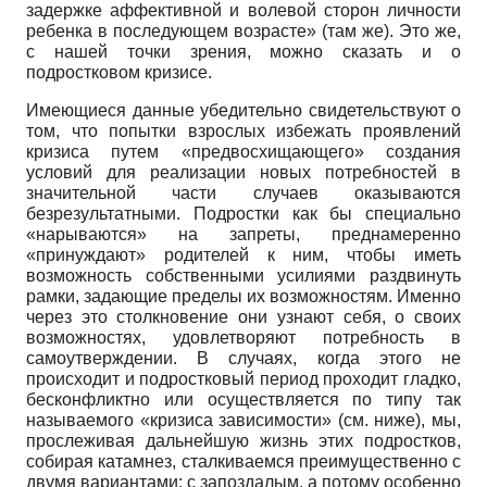
задержке аффективной и волевой сторон личности
ребенка в последующем возрасте» (там же). Это же,
с нашей точки зрения, можно сказать и о
подростковом кризисе.
Имеющиеся данные убедительно свидетельствуют о
том, что попытки взрослых избежать проявлений
кризиса путем «предвосхищающего» создания
условий для реализации новых потребностей в
значительной части случаев оказываются
безрезультатными. Подростки как бы специально
«нарываются» на запреты, преднамеренно
«принуждают» родителей к ним, чтобы иметь
возможность собственными усилиями раздвинуть
рамки, задающие пределы их возможностям. Именно
через это столкновение они узнают себя, о своих
возможностях, удовлетворяют потребность в
самоутверждении. В случаях, когда этого не
происходит и подростковый период проходит гладко,
бесконфликтно или осуществляется по типу так
называемого «кризиса зависимости» (см. ниже), мы,
прослеживая дальнейшую жизнь этих подростков,
собирая катамнез, сталкиваемся преимущественно с
двумя вариантами: с запоздалым, а потому особенно