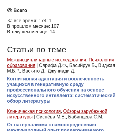
Всего
За все время: 17411
В прошлом месяце: 107
В текущем месяце: 14
Статьи по теме
Междисциплинарные исследования
,
Психология
образования
|
Сярифа Д.Ф., Басийрун Б., Виджая
М.Б.Р., Васкито Д., Джуниади Д.
Когнитивная адаптация и вовлеченность
учащихся в генеративную среду
профессионального обучения на основе
искусственного интеллекта: систематический
обзор литературы
Клиническая психология
,
Обзоры зарубежной
литературы
|
Сиснёва М.Е., Бабинцева С.М.
От патернализма к самоопределению:
международный опыт поддерживаемого