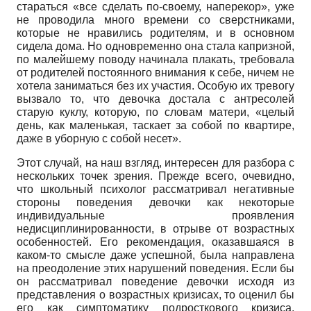
стараться «все сделать по-своему, наперекор», уже
не проводила много времени со сверстниками,
которые не нравились родителям, и в основном
сидела дома. Но одновременно она стала капризной,
по малейшему поводу начинала плакать, требовала
от родителей постоянного внимания к себе, ничем не
хотела заниматься без их участия. Особую их тревогу
вызвало то, что девочка достала с антресолей
старую куклу, которую, по словам матери, «целый
день, как маленькая, таскает за собой по квартире,
даже в уборную с собой несет».
Этот случай, на наш взгляд, интересен для разбора с
нескольких точек зрения. Прежде всего, очевидно,
что школьный психолог рассматривал негативные
стороны поведения девочки как некоторые
индивидуальные проявления
недисциплинированности, в отрыве от возрастных
особенностей. Его рекомендация, оказавшаяся в
каком-то смысле даже успешной, была направлена
на преодоление этих нарушений поведения. Если бы
он рассматривал поведение девочки исходя из
представления о возрастных кризисах, то оценил бы
его как симптоматику подросткового кризиса,