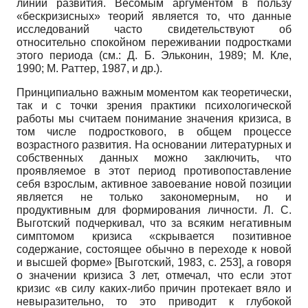
линии развития. Весомым аргументом в пользу
«бескризисных» теорий является то, что данные
исследований часто свидетельствуют об
относительно спокойном переживании подростками
этого периода (см.: Д. Б. Эльконин, 1989; М. Кле,
1990; М. Раттер, 1987, и др.).
Принципиально важным моментом как теоретически,
так и с точки зрения практики психологической
работы мы считаем понимание значения кризиса, в
том числе подросткового, в общем процессе
возрастного развития. На основании литературных и
собственных данных можно заключить, что
проявляемое в этот период противопоставление
себя взрослым, активное завоевание новой позиции
является не только закономерным, но и
продуктивным для формирования личности. Л. С.
Выготский подчеркивал, что за всяким негативным
симптомом кризиса «скрывается позитивное
содержание, состоящее обычно в переходе к новой
и высшей форме»
[
Выготский, 1983
, с. 253]
, а говоря
о значении кризиса 3 лет, отмечал, что если этот
кризис «в силу каких-либо причин протекает вяло и
невыразительно, то это приводит к глубокой