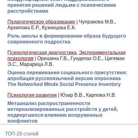
принятия решений людьми с психическими
расстройствами
Педагогическое образование
|
Чупракова М.В.,
Архипова Е.Р., Кузнецова Е.К.
Роль школы в формировании образа будущего
современного подростка
Психологическая диагностика
,
Экспериментальная
психология
|
Орешина Г.В., Гунделах О.Е., Цигеман
Э.С., Марарица Л.В.
Оценка переживания социального присутствия:
апробация русскоязычной версии опросника
The Networked Minds Social Presence Inventory
Психология развития
|
Юзар В.В., Карпова Н.В.
Метаанализ распространенности
интернализированных расстройств у детей,
подвергшихся влиянию вооруженных
конфликтов
ТОП-20 статей