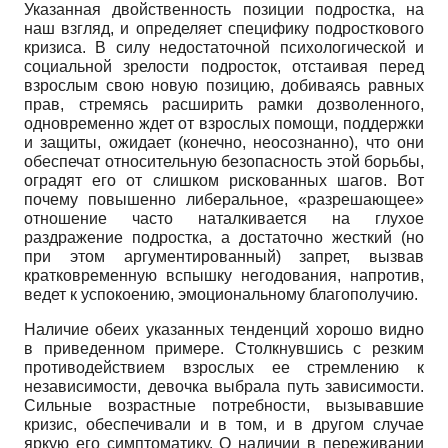
Указанная двойственность позиции подростка, на
наш взгляд, и определяет специфику подросткового
кризиса. В силу недостаточной психологической и
социальной зрелости подросток, отстаивая перед
взрослым свою новую позицию, добиваясь равных
прав, стремясь расширить рамки дозволенного,
одновременно ждет от взрослых помощи, поддержки
и защиты, ожидает (конечно, неосознанно), что они
обеспечат относительную безопасность этой борьбы,
оградят его от слишком рискованных шагов. Вот
почему повышенно либеральное, «разрешающее»
отношение часто наталкивается на глухое
раздражение подростка, а достаточно жесткий (но
при этом аргументированный) запрет, вызвав
кратковременную вспышку негодования, напротив,
ведет к успокоению, эмоциональному благополучию.
Наличие обеих указанных тенденций хорошо видно
в приведенном примере. Столкнувшись с резким
противодействием взрослых ее стремлению к
независимости, девочка выбрала путь зависимости.
Сильные возрастные потребности, вызывавшие
кризис, обеспечивали и в том, и в другом случае
яркую его симптоматику. О наличии в переживании