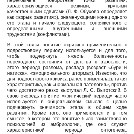
переломные, поворотные точки развития,
характеризующиеся резкими, крутыми
качественными сдвигами (Л. Ф. Обухова определяет
как «взрыв развития»), знаменующими конец одного
его этапа и начало следующего, сопряженного с
определенными внутренними и внешними
трудностями (конфликтами).
В этой связи понятие «кризис» применительно к
подростковому периоду используется и для того,
чтобы подчеркнуть тяжесть, болезненность
переходного состояния от детства к взрослости,
этого периода разлома, распада (возраст «бури и
натиска», «эмоционального шторма»). Известно, что
для подросткового кризиса ранее применялась такая
характеристика, как «нормальная патология», против
чего достаточно резко выступал Л. С. Выготский. В
свою очередь понятие «критический период» часто
используется в общеязыковом смысле с целью
подчеркнуть значимость этапа в общем ходе
развития. Кроме того, оно применяется и в том
смысле, в котором это понятие было заимствовано
психологией из эмбриологии, где оно служит
характеристикой периода онтогенеза,