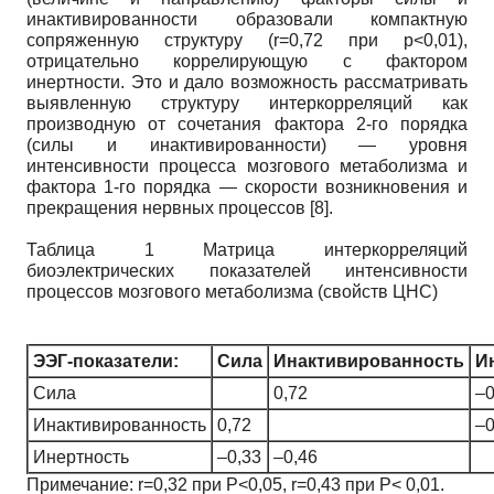
инактивированности образовали компактную
сопряженную структуру (r=0,72 при р<0,01),
отрицательно коррелирующую с фактором
инертности. Это и дало возможность рассматривать
выявленную структуру интеркорреляций как
производную от сочетания фактора 2-го порядка
(силы и инактивированности) — уровня
интенсивности процесса мозгового метаболизма и
фактора 1-го порядка — скорости возникновения и
прекращения нервных процессов [8].
Таблица 1 Матрица интеркорреляций
биоэлектрических показателей интенсивности
процессов мозгового метаболизма (свойств ЦНС)
ЭЭГ-показатели:
Сила
Инактивированность
И
Сила
0,72
–0
Инактивированность
0,72
–0
Инертность
–0,33
–0,46
Примечание: r=0,32 при Р<0,05, r=0,43 при Р< 0,01.