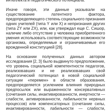
интеллекта и педагогического потенциала.
Иначе говоря, эти данные указывали на
существование латентного фактора,
предопределяющего степень социального признания
одних учителей (типа Y или X) и непризнания других
(типа ZY или ZX), или, как утверждал еще С. Сишор,
наличие либо отсутствие у человека приобретенного
умения использовать соответствующие возможности
организма, определяемые и ограничиваемые его
врожденной конституцией [28].
На основании полученных данных автором
исследования [2, 3] было выдвинуто предположение,
что уровень социальной компетентности педагогов,
реализовавших и не реализовавших свой
педагогический потенциал в новой социальной
ситуации «перемен» в области образования,
предопределяется усилением влияния природных
предпосылок или выраженности консервативных
(сочетания силы, инактивированности, инертности —
слабости, активированности, лабильности нервных
процессов) или компенсаторных (сочетание силы,
инактивированности, лабильности — слабости,