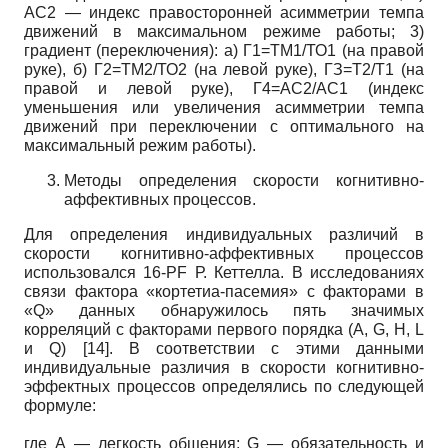
АС2 — индекс правосторонней асимметрии темпа
движений в максимальном режиме работы; 3)
градиент (переключения): а) Г1=ТМ1/ТО1 (на правой
руке), б) Г2=ТМ2/ТО2 (на левой руке), ГЗ=Т2/Т1 (на
правой и левой руке), Г4=АС2/АС1 (индекс
уменьшения или увеличения асимметрии темпа
движений при переключении с оптимального на
максимальный режим работы).
Методы определения скорости когнитивно-
аффективных процессов.
Для определения индивидуальных различий в
скорости когнитивно-аффективных процессов
использовался 16-PF Р. Кеттелла. В исследованиях
связи фактора «кортетиа-пасемия» с факторами в
«Q» данных обнаружилось пять значимых
корреляций с факторами первого порядка (A, G, H, L
и Q) [14]. В соответствии с этими данными
индивидуальные различия в скорости когнитивно-
эффектных процессов определялись по следующей
формуле:
где А — легкость общения; G — обязательность и