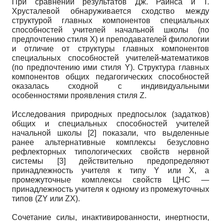
При сравнении результатов Дж. Райнса и Т.
Хрусталевой обнаруживается сходство между
структурой главных компонентов специальных
способностей учителей начальной школы (по
предпочтению стиля X) и преподавателей филологии
и отличие от структуры главных компонентов
специальных способностей учителей-математиков
(по предпочтению ими стиля Y). Структура главных
компонентов общих педагогических способностей
оказалась сходной с индивидуальными
особенностями проявления стиля Z.
Исследования природных предпосылок (задатков)
общих и специальных способностей учителей
начальной школы [2] показали, что выделенные
ранее альтернативные комплексы безусловно
рефлекторных типологических свойств нервной
системы [3] действительно предопределяют
принадлежность учителя к типу Y или X, а
промежуточные комплексы свойств ЦНС —
принадлежность учителя к одному из промежуточных
типов (ZY или ZX).
Сочетание силы, инактивированности, инертности,