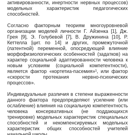
активированности, инертности нервных процессов)
модельных характеристик педагогических
способностей.
Согласно факторным теориям многоуровневой
организации моделей личности Г. Айзенка [1], Дж.
Грея [9], Э. Голубевой [7], В. Дружинина [10], Р.
Кеттелла [цит. по 14] и других, промежуточной
(латентной) переменной, опосредующей влияние
морфофизиологических особенностей (задатков) на
характер социальной адаптированности человека к
новым условиям (социальной компетентности),
является фактор «кортетиа-пасемия»¹, или фактор
«скорости протекания нервно-психических
процессов».
Индивидуальные различия в степени выраженности
данного фактора предопределяют усиление (или
ослабление) влияния на социальную компетентность
человека консервативных (не поддающихся
тренировке) модельных характеристик специальных
способностей и некомпенсируемых модельных
характеристик общих способностей учителей
начальной школы.