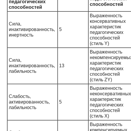
педагогических
способностей
способностей
Выраженность
консервативных
Сила,
характеристик
инактивированность,
5
педагогических
инертность
способностей
(стиль Y)
Выраженность
некомпенсируемы
Сила,
характеристик
инактивированность,
13
педагогических
лабильность
способностей
(стиль ZY)
Выраженность
неконсервативных
Слабость,
характеристик
активированность,
5
педагогических
лабильность
способностей
(стиль X)
Выраженность
компенсируемых