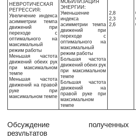
МОБИЛИЗАЦИЯ
НЕВРОТИЧЕСКАЯ
ЭНЕРГИИ:
РЕГРЕССИЯ:
Уменьшение
2,8
Увеличение индекса
индекса
2,3
асимметрии темпа
асимметрии темпа
2,6
движений при
движений при
переходе с
переходе с
оптимального на
оптимального на
максимальный
максимальный
режим работы
режим работы
Меньшая частота
Большая частота
движений обеих рук
движений обеих рук
при максимальном
при максимальном
темпе
темпе
Меньшая частота
Большая частота
движений на правой
движений на
руке при
правой руке при
максимальном темпе
максимальном
темпе
Обсуждение полученных
результатов