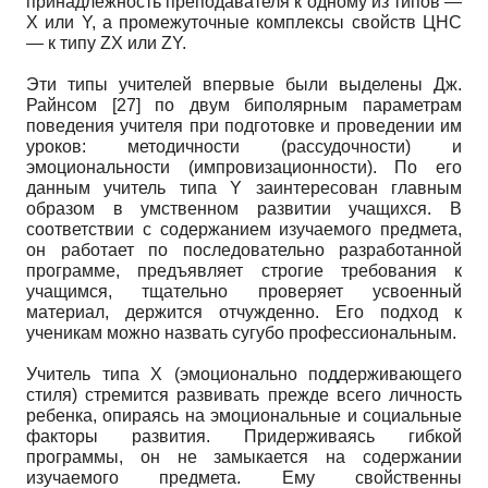
принадлежность преподавателя к одному из типов —
X или Y, а промежуточные комплексы свойств ЦНС
— к типу ZX или ZY.
Эти типы учителей впервые были выделены Дж.
Райнсом [27] по двум биполярным параметрам
поведения учителя при подготовке и проведении им
уроков: методичности (рассудочности) и
эмоциональности (импровизационности). По его
данным учитель типа Y заинтересован главным
образом в умственном развитии учащихся. В
соответствии с содержанием изучаемого предмета,
он работает по последовательно разработанной
программе, предъявляет строгие требования к
учащимся, тщательно проверяет усвоенный
материал, держится отчужденно. Его подход к
ученикам можно назвать сугубо профессиональным.
Учитель типа X (эмоционально поддерживающего
стиля) стремится развивать прежде всего личность
ребенка, опираясь на эмоциональные и социальные
факторы развития. Придерживаясь гибкой
программы, он не замыкается на содержании
изучаемого предмета. Ему свойственны