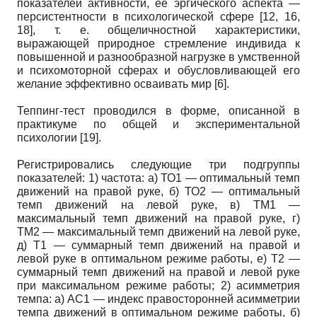
показателей активности, ее эргического аспекта —
персистентности в психологической сфере [12, 16,
18], т. е. общеличностной характеристики,
выражающей природное стремление индивида к
повышенной и разнообразной нагрузке в умственной
и психомоторной сферах и обусловливающей его
желание эффективно осваивать мир [6].
Теппинг-тест проводился в форме, описанной в
практикуме по общей и экспериментальной
психологии [19].
Регистрировались следующие три подгруппы
показателей: 1) частота: а) ТО1 — оптимальный темп
движений на правой руке, б) ТО2 — оптимальный
темп движений на левой руке, в) ТМ1 —
максимальный темп движений на правой руке, г)
ТМ2 — максимальный темп движений на левой руке,
д) Т1 — суммарный темп движений на правой и
левой руке в оптимальном режиме работы, е) Т2 —
суммарный темп движений на правой и левой руке
при максимальном режиме работы; 2) асимметрия
темпа: а) АС1 — индекс правосторонней асимметрии
темпа движений в оптимальном режиме работы, б)