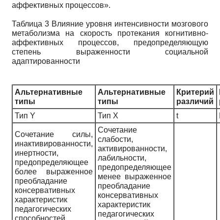
аффективных процессов».
Таблица 3
Влияние уровня интенсивности мозгового
метаболизма на скорость протекания когнитивно-
аффективных процессов, предопределяющую
степень выраженности социальной
адаптированности
Альтернативные
Альтернативные
Критерий
типы
типы
различий
Тип Y
Тип X
t
Сочетание
Сочетание силы,
слабости,
инактивированности,
активированности,
инертности,
лабильности,
предопределяющее
предопределяющее
более выраженное
менее выраженное
преобладание
преобладание
консервативных
консервативных
характеристик
характеристик
педагогических
педагогических
способностей