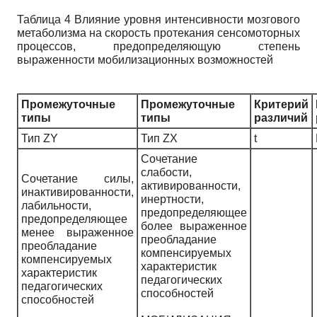
Таблица 4 Влияние уровня интенсивности мозгового
метаболизма на скорость протекания сенсомоторных
процессов, предопределяющую степень
выраженности мобилизационных возможностей
Промежуточные
Промежуточные
Критерий
типы
типы
различий
Тип ZY
Тип ZX
t
Сочетание
слабости,
Сочетание силы,
активированности,
инактивированности,
инертности,
лабильности,
предопределяющее
предопределяющее
более выраженное
менее выраженное
преобладание
преобладание
компенсируемых
компенсируемых
характеристик
характеристик
педагогических
педагогических
способностей
способностей