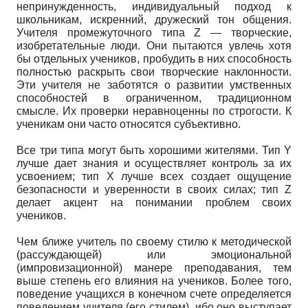
непринужденность, индивидуальный подход к
школьникам, искренний, дружеский тон общения.
Учителя промежуточного типа Z — творческие,
изобретательные люди. Они пытаются увлечь хотя
бы отдельных учеников, пробудить в них способность
полностью раскрыть свои творческие наклонности.
Эти учителя не заботятся о развитии умственных
способностей в ограниченном, традиционном
смысле. Их проверки неравноценны по строгости. К
ученикам они часто относятся субъективно.
Все три типа могут быть хорошими жителями. Тип Y
лучше дает знания и осуществляет контроль за их
усвоением; тип X лучше всех создает ощущение
безопасности и уверенности в своих силах; тип Z
делает акцент на понимании проблем своих
учеников.
Чем ближе учитель по своему стилю к методической
(рассуждающей) или эмоциональной
(импровизационной) манере преподавания, тем
выше степень его влияния на учеников. Более того,
поведение учащихся в конечном счете определяется
поведением учителя (его стилем), ибо оно выступает