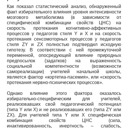
Как показал статистический анализ, обнаруженный
факт избирательного влияния уровня интенсивности
мозгового метаболизма (в зависимости от
специфической комбинации свойств ЦНС) на
скорость протекания когнитивно-аффективных
процессов у педагогов стиля Y и X и на скорость
протекания сенсомоторных процессов у педагогов
стиля ZY и ZX полностью подтвердил исходную
гипотезу. В соответствии с ней промежуточной
переменной, опосредующей влияние природных
предпосылок (задатков) на выраженность
социальной компетентности (возможности
самореализации) учителей начальной школы,
является фактор «кортетиа-пасемия», или «скорость
протекания нервно-психических процессов».
Однако влияние этого фактора оказалось
избирательно-специфическим для учителей,
реализовавших свой педагогический потенциал
(типа Y или X) и не реализовавших его (типа ZY или
ZX). Для учителей типа Y или X специфическая
комбинация свойств ЦНС (сила,
инактивированность, инертность – слабость,