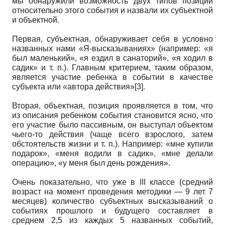
мы обнаружили возможность двух типов позиций
относительно этого события и назвали их субъектной
и объектной.
Первая, субъектная, обнаруживает себя в условно
названных нами «Я-высказываниях» (например: «я
был маленький», «я ездил в санаторий», «я ходил в
садик» и т. п.). Главным критерием, таким образом,
является участие ребенка в событии в качестве
субъекта или «автора действия»[3].
Вторая, объектная, позиция проявляется в том, что
из описания ребенком события становится ясно, что
его участие было пассивным, он выступал объектом
чьего-то действия (чаще всего взрослого, затем
обстоятельств жизни и т. п.). Например: «мне купили
подарок», «меня водили в садик», «мне делали
операцию», «у меня был день рождения».
Очень показательно, что уже в III классе (средний
возраст на момент проведения методики — 9 лет 7
месяцев) количество субъектных высказываний о
событиях прошлого и будущего составляет в
среднем 2,5 из каждых 5 названных событий,