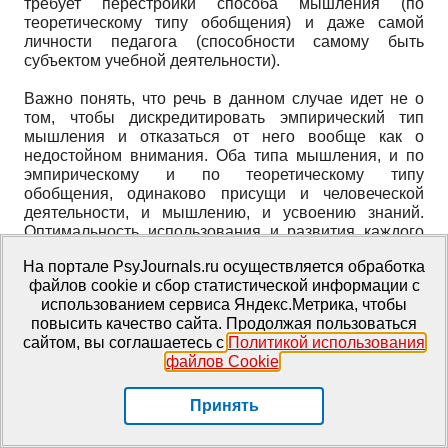
требует перестройки способа мышления (по
теоретическому типу обобщения) и даже самой
личности педагога (способности самому быть
субъектом учебной деятельности).
Важно понять, что речь в данном случае идет не о
том, чтобы дискредитировать эмпирический тип
мышления и отказаться от него вообще как о
недостойном внимания. Оба типа мышления, и по
эмпирическому и по теоретическому типу
обобщения, одинаково присущи и человеческой
деятельности, и мышлению, и усвоению знаний.
Оптимальность использования и развития каждого
из них определяется, прежде всего, целями
На портале PsyJournals.ru осуществляется обработка
обучения, уровнем развития учащихся и
файлов cookie и сбор статистической информации с
профессиональной и личностной готовностью
использованием сервиса Яндекс.Метрика, чтобы
педагога.
повысить качество сайта. Продолжая пользоваться
сайтом, вы соглашаетесь с
Политикой использования
Речь идет о другом. Педагог (учитель, управленец,
файлов Cookie
.
дидакт) и психолог должны ясно осознавать те
задачи обучения, с которыми они имеют дело, и те
психологические теории, на которые следует
Принять
опираться для успешного выполнения этих задач,
понимая при этом, что кроме указанных