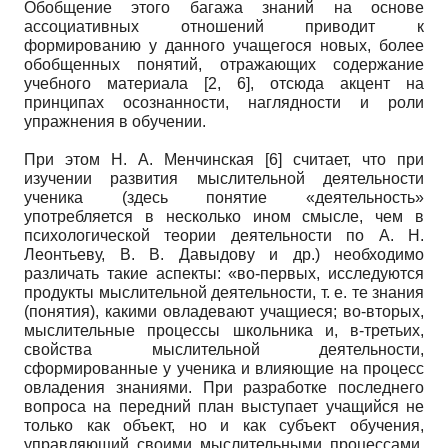
Обобщение этого багажа знаний на основе
ассоциативных отношений приводит к
формированию у данного учащегося новых, более
обобщенных понятий, отражающих содержание
учебного материала [2, 6], отсюда акцент на
принципах осознанности, наглядности и роли
упражнения в обучении.
При этом Н. А. Менчинская [6] считает, что при
изучении развития мыслительной деятельности
ученика (здесь понятие «деятельность»
употребляется в несколько ином смысле, чем в
психологической теории деятельности по А. Н.
Леонтьеву, В. В. Давыдову и др.) необходимо
различать такие аспекты: «во-первых, исследуются
продукты мыслительной деятельности, т. е. те знания
(понятия), какими овладевают учащиеся; во-вторых,
мыслительные процессы школьника и, в-третьих,
свойства мыслительной деятельности,
сформированные у ученика и влияющие на процесс
овладения знаниями. При разработке последнего
вопроса на передний план выступает учащийся не
только как объект, но и как субъект обучения,
управляющий своими мыслительными процессами,