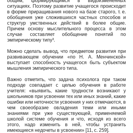
общим, формирующимся в видоизмененных
ситуациях. Поэтому развитие учащегося происходит
в форме приращивания нового на базе старого, т. е.
обобщения уже сложившихся частных способов и
структур умственных действий в более общие.
Причем основу мыслительного процесса в этом
случае составляет обобщение понятий по
эмпирическому типу³.
Можно сделать вывод, что предметом развития при
развивающем обучении «по Н. А. Менчинской»
выступает способность учащегося быть субъектом
мышления эмпирического типа.
Важно отметить, что задача психолога при таком
подходе совпадает с целью обучения в работе
учителя: «выявить, какие трудности возникают у
школьников при усвоении тех или иных знаний, какие
ошибки или неточности усвоения у них отмечаются, в
чем своеобразие овладения теми или иными
знаниями при уже существующей, применяемой
школой системе обучения и что, исходя из всего
этого, надо изменить в ней, чтобы устранить
имеющиеся недочеты в усвоении» [11, с. 259].