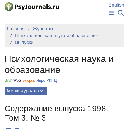
Перейти к основному содержанию
English
НОВОСТИ
Главная
Журналы
ИЗДАНИЯ
Психологическая наука и образование
АВТОРЫ
Выпуски
ПОДАТЬ РУКОПИСЬ
БАЗА ЗНАНИЙ
Психологическая наука и
КЛЮЧЕВЫЕ СЛОВА
Регистрация
Вход
образование
ВАК
WoS
Scopus
Ядро РИНЦ
Меню журнала
Выпуски
Содержание выпуска 1998.
О Журнале
Том 3. № 3
Миссия