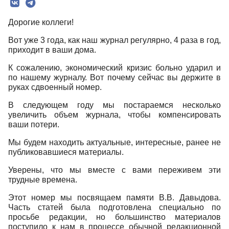
Редколлегия
Дорогие коллеги!
Редакционная политика
Вот уже 3 года, как наш журнал регулярно, 4 раза в год,
Индексирование
приходит в ваши дома.
Для авторов
К сожалению, экономический кризис больно ударил и
по нашему журналу. Вот почему сейчас вы держите в
Рубрики
руках сдвоенный номер.
Препринты
В следующем году мы постараемся несколько
увеличить объем журнала, чтобы компенсировать
Подписка
ваши потери.
Контакты
Мы будем находить актуальные, интересные, ранее не
публиковавшиеся материалы.
Уверены, что мы вместе с вами переживем эти
трудные времена.
Этот номер мы посвящаем памяти В.В. Давыдова.
Часть статей была подготовлена специально по
просьбе редакции, но большинство материалов
поступило к нам в процессе обычной редакционной