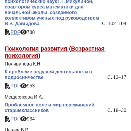
психологических наук Г.Г. Микулиной,
соавтором курса математики для
начальной школы, созданного
коллективом ученых под руководством
В.В. Давыдова
С. 102–104
PDF
788
Психология развития (Возрастная
психология)
Поливанова К.Н.
К проблеме ведущей деятельности в
подросничестве
С. 13–17
PDF
953
Мещерякова И.А.
Проблемное поле и мир переживаний
старшеклассников
С. 18–30
PDF
934
Цылев В.Р.