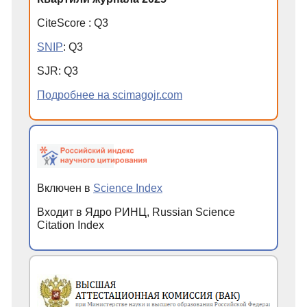
CiteScore
:
Q
3
SNIP
:
Q
3
SJR
:
Q
3
Подробнее на scimagojr.com
Включен в
Science Index
Входит в Ядро РИНЦ, Russian Science
Citation Index