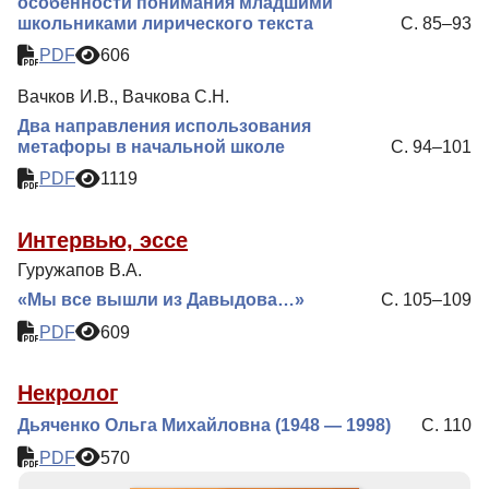
особенности понимания младшими
школьниками лирического текста
С. 85–93
PDF
606
Вачков И.В., Вачкова С.Н.
Два направления использования
метафоры в начальной школе
С. 94–101
PDF
1119
Интервью, эссе
Гуружапов В.А.
«Мы все вышли из Давыдова…»
С. 105–109
PDF
609
Некролог
Дьяченко Ольга Михайловна (1948 — 1998)
С. 110
PDF
570