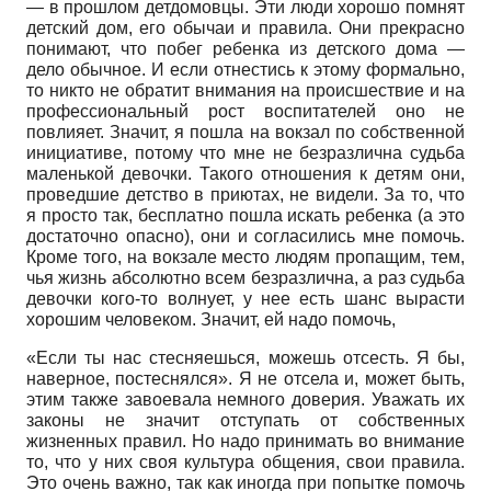
— в прошлом детдомовцы. Эти люди хорошо помнят
детский дом, его обычаи и правила. Они прекрасно
понимают, что побег ребенка из детского дома —
дело обычное. И если отнестись к этому формально,
то никто не обратит внимания на происшествие и на
профессиональный рост воспитателей оно не
повлияет. Значит, я пошла на вокзал по собственной
инициативе, потому что мне не безразлична судьба
маленькой девочки. Такого отношения к детям они,
проведшие детство в приютах, не видели. За то, что
я просто так, бесплатно пошла искать ребенка (а это
достаточно опасно), они и согласились мне помочь.
Кроме того, на вокзале место людям пропащим, тем,
чья жизнь абсолютно всем безразлична, а раз судьба
девочки кого-то волнует, у нее есть шанс вырасти
хорошим человеком. Значит, ей надо помочь,
«Если ты нас стесняешься, можешь отсесть. Я бы,
наверное, постеснялся». Я не отсела и, может быть,
этим также завоевала немного доверия. Уважать их
законы не значит отступать от собственных
жизненных правил. Но надо принимать во внимание
то, что у них своя культура общения, свои правила.
Это очень важно, так как иногда при попытке помочь