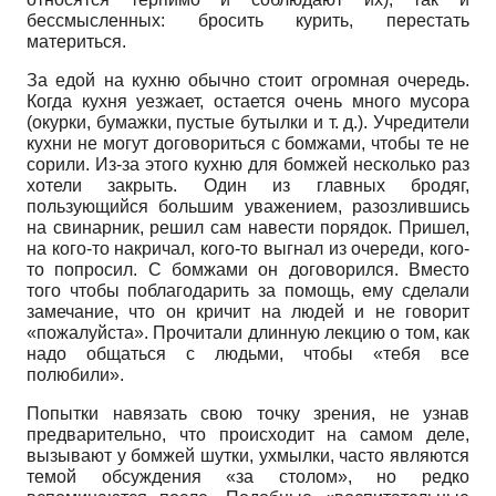
бессмысленных: бросить курить, перестать
материться.
За едой на кухню обычно стоит огромная очередь.
Когда кухня уезжает, остается очень много мусора
(окурки, бумажки, пустые бутылки и т. д.). Учредители
кухни не могут договориться с бомжами, чтобы те не
сорили. Из-за этого кухню для бомжей несколько раз
хотели закрыть. Один из главных бродяг,
пользующийся большим уважением, разозлившись
на свинарник, решил сам навести порядок. Пришел,
на кого-то накричал, кого-то выгнал из очереди, кого-
то попросил. С бомжами он договорился. Вместо
того чтобы поблагодарить за помощь, ему сделали
замечание, что он кричит на людей и не говорит
«пожалуйста». Прочитали длинную лекцию о том, как
надо общаться с людьми, чтобы «тебя все
полюбили».
Попытки навязать свою точку зрения, не узнав
предварительно, что происходит на самом деле,
вызывают у бомжей шутки, ухмылки, часто являются
темой обсуждения «за столом», но редко