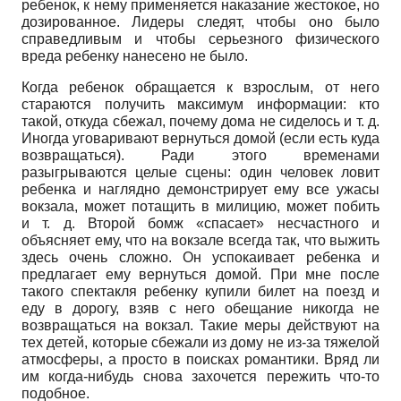
ребенок, к нему применяется наказание жестокое, но
дозированное. Лидеры следят, чтобы оно было
справедливым и чтобы серьезного физического
вреда ребенку нанесено не было.
Когда ребенок обращается к взрослым, от него
стараются получить максимум информации: кто
такой, откуда сбежал, почему дома не сиделось и т. д.
Иногда уговаривают вернуться домой (если есть куда
возвращаться). Ради этого временами
разыгрываются целые сцены: один человек ловит
ребенка и наглядно демонстрирует ему все ужасы
вокзала, может потащить в милицию, может побить
и т. д. Второй бомж «спасает» несчастного и
объясняет ему, что на вокзале всегда так, что выжить
здесь очень сложно. Он успокаивает ребенка и
предлагает ему вернуться домой. При мне после
такого спектакля ребенку купили билет на поезд и
еду в дорогу, взяв с него обещание никогда не
возвращаться на вокзал. Такие меры действуют на
тех детей, которые сбежали из дому не из-за тяжелой
атмосферы, а просто в поисках романтики. Вряд ли
им когда-нибудь снова захочется пережить что-то
подобное.