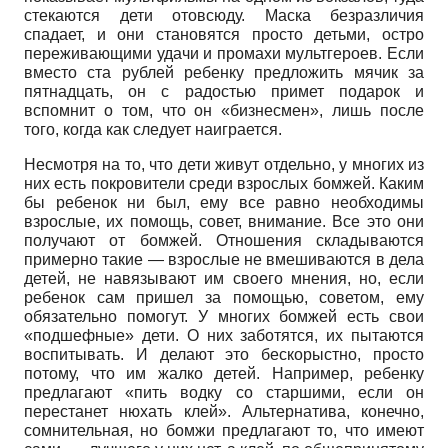
стекаются дети отовсюду. Маска безразличия
спадает, и они становятся просто детьми, остро
переживающими удачи и промахи мультгероев. Если
вместо ста рублей ребенку предложить мячик за
пятнадцать, он с радостью примет подарок и
вспомнит о том, что он «бизнесмен», лишь после
того, когда как следует наиграется.
Несмотря на то, что дети живут отдельно, у многих из
них есть покровители среди взрослых бомжей. Каким
бы ребенок ни был, ему все равно необходимы
взрослые, их помощь, совет, внимание. Все это они
получают от бомжей. Отношения складываются
примерно такие — взрослые не вмешиваются в дела
детей, не навязывают им своего мнения, но, если
ребенок сам пришел за помощью, советом, ему
обязательно помогут. У многих бомжей есть свои
«подшефные» дети. О них заботятся, их пытаются
воспитывать. И делают это бескорыстно, просто
потому, что им жалко детей. Например, ребенку
предлагают «пить водку со старшими, если он
перестанет нюхать клей». Альтернатива, конечно,
сомнительная, но бомжи предлагают то, что имеют