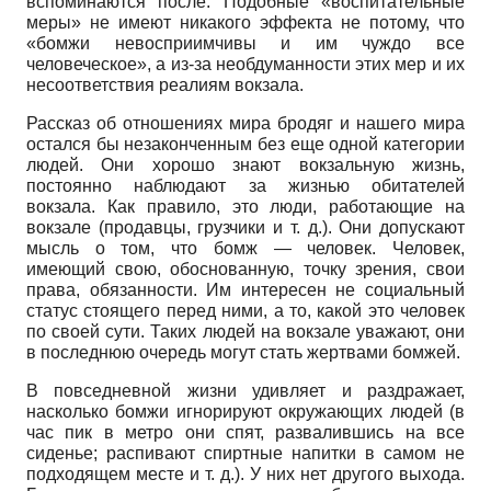
вспоминаются после. Подобные «воспитательные
меры» не имеют никакого эффекта не потому, что
«бомжи невосприимчивы и им чуждо все
человеческое», а из-за необдуманности этих мер и их
несоответствия реалиям вокзала.
Рассказ об отношениях мира бродяг и нашего мира
остался бы незаконченным без еще одной категории
людей. Они хорошо знают вокзальную жизнь,
постоянно наблюдают за жизнью обитателей
вокзала. Как правило, это люди, работающие на
вокзале (продавцы, грузчики и т. д.). Они допускают
мысль о том, что бомж — человек. Человек,
имеющий свою, обоснованную, точку зрения, свои
права, обязанности. Им интересен не социальный
статус стоящего перед ними, а то, какой это человек
по своей сути. Таких людей на вокзале уважают, они
в последнюю очередь могут стать жертвами бомжей.
В повседневной жизни удивляет и раздражает,
насколько бомжи игнорируют окружающих людей (в
час пик в метро они спят, развалившись на все
сиденье; распивают спиртные напитки в самом не
подходящем месте и т. д.). У них нет другого выхода.