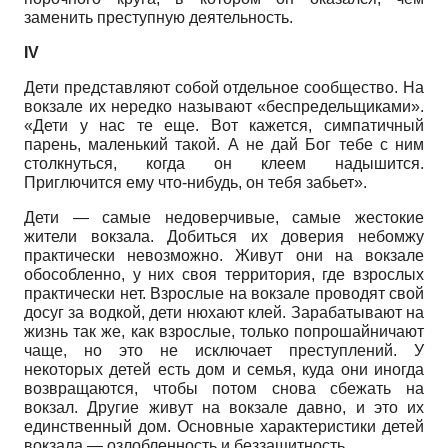
заменить преступную деятельность.
IV
Дети представляют собой отдельное сообщество. На
вокзале их нередко называют «беспредельщиками».
«Дети у нас те еще. Вот кажется, симпатичный
парень, маленький такой. А не дай Бог тебе с ним
столкнуться, когда он клеем надышится.
Приглючится ему что-нибудь, он тебя забьет».
Дети — самые недоверчивые, самые жестокие
жители вокзала. Добиться их доверия небомжу
практически невозможно. Живут они на вокзале
обособленно, у них своя территория, где взрослых
практически нет. Взрослые на вокзале проводят свой
досуг за водкой, дети нюхают клей. Зарабатывают на
жизнь так же, как взрослые, только попрошайничают
чаще, но это не исключает преступлений. У
некоторых детей есть дом и семья, куда они иногда
возвращаются, чтобы потом снова сбежать на
вокзал. Другие живут на вокзале давно, и это их
единственный дом. Основные характеристики детей
вокзала — озлобленность и беззащитность.