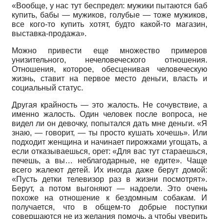
«Вообще, у нас тут беспредел: мужики пытаются баб
купить, бабы — мужиков, голубые — тоже мужиков,
все кого-то купить хотят, будто какой-то магазин,
выставка-продажа».
Можно привести еще множество примеров
унизительного, нечеловеческого отношения.
Отношения, которое, обесценивая человеческую
жизнь, ставит на первое место деньги, власть и
социальный статус.
Другая крайность — это жалость. Не сочувствие, а
именно жалость. Один человек после вопроса, не
видел ли он девочку, попытался дать мне деньги. «Я
знаю, — говорит, — ты просто кушать хочешь». Или
подходит женщина и начинает пирожками угощать, а
если отказываешься, орет: «Для вас тут стараешься,
печешь, а вы… неблагодарные, не едите». Чаще
всего жалеют детей. Их иногда даже берут домой:
«Пусть детки телевизор раз в жизни посмотрят».
Берут, а потом выгоняют — надоели. Это очень
похоже на отношение к бездомным собакам. И
получается, что в общем-то добрые поступки
совершаются не из желания помочь, а чтобы уверить