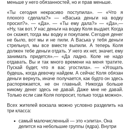
меньше у него обязанностей, но и прав меньше.
«Ты сегодня некрасиво поступила». — «Что я
плохого сделала?» — «Васька деньги на водку
просил?». — «Да». — «Ты ему дала?» — «Да»,—
«Ну, так вот. У нас деньги на водку Коля выдает. Когда
он скажет, тогда мы водку и покупаем. Сегодня денег
не было, вот мы и не пили. А Васька у тебя деньги
стрельнул, мы все вместе выпили. А теперь Коля
должен тебе деньги отдать. У него их нет, значит, ему
занимать придется».— «Да ладно. Коле не надо
отдавать. Вы и так много времени на меня тратите.
Пускай будет, что я вас угостила». — «Угощать
будешь, когда девочку найдем. А сейчас Коля обязан
деньги вернуть, иначе получается, как будто он здесь
распоряжается, не он главный. Никогда больше
никому денег здесь не давай. Даже мне не давай.
Только если сам Коля попросит, только тогда можно».
Всех жителей вокзала можно условно разделить на
три класса:
самый малочисленный — это «элита». Она
делится на небольшие группы (ядра). Внутри