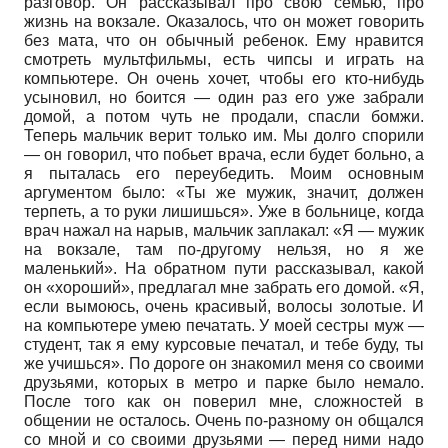
разговор. Он рассказывал про свою семью, про
жизнь на вокзале. Оказалось, что он может говорить
без мата, что он обычный ребенок. Ему нравится
смотреть мультфильмы, есть чипсы и играть на
компьютере. Он очень хочет, чтобы его кто-нибудь
усыновил, но боится — один раз его уже забрали
домой, а потом чуть не продали, спасли бомжи.
Теперь мальчик верит только им. Мы долго спорили
— он говорил, что побьет врача, если будет больно, а
я пыталась его переубедить. Моим основным
аргументом было: «Ты же мужик, значит, должен
терпеть, а то руки лишишься». Уже в больнице, когда
врач нажал на нарыв, мальчик заплакал: «Я — мужик
на вокзале, там по-другому нельзя, но я же
маленький». На обратном пути рассказывал, какой
он «хороший», предлагал мне забрать его домой. «Я,
если вымоюсь, очень красивый, волосы золотые. И
на компьютере умею печатать. У моей сестры муж —
студент, так я ему курсовые печатал, и тебе буду, ты
же учишься». По дороге он знакомил меня со своими
друзьями, которых в метро и парке было немало.
После того как он поверил мне, сложностей в
общении не осталось. Очень по-разному он общался
со мной и со своими друзьями — перед ними надо