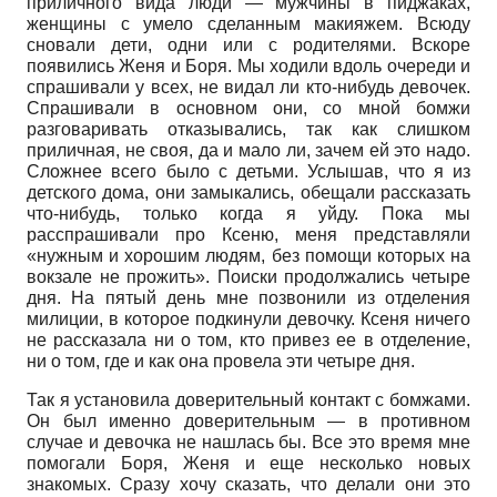
приличного вида люди — мужчины в пиджаках,
женщины с умело сделанным макияжем. Всюду
сновали дети, одни или с родителями. Вскоре
появились Женя и Боря. Мы ходили вдоль очереди и
спрашивали у всех, не видал ли кто-нибудь девочек.
Спрашивали в основном они, со мной бомжи
разговаривать отказывались, так как слишком
приличная, не своя, да и мало ли, зачем ей это надо.
Сложнее всего было с детьми. Услышав, что я из
детского дома, они замыкались, обещали рассказать
что-нибудь, только когда я уйду. Пока мы
расспрашивали про Ксеню, меня представляли
«нужным и хорошим людям, без помощи которых на
вокзале не прожить». Поиски продолжались четыре
дня. На пятый день мне позвонили из отделения
милиции, в которое подкинули девочку. Ксеня ничего
не рассказала ни о том, кто привез ее в отделение,
ни о том, где и как она провела эти четыре дня.
Так я установила доверительный контакт с бомжами.
Он был именно доверительным — в противном
случае и девочка не нашлась бы. Все это время мне
помогали Боря, Женя и еще несколько новых
знакомых. Сразу хочу сказать, что делали они это