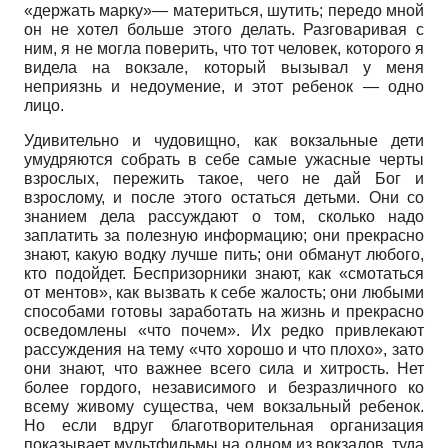
«держать марку»— материться, шутить; передо мной
он не хотел больше этого делать. Разговаривая с
ним, я не могла поверить, что тот человек, которого я
видела на вокзале, который вызывал у меня
неприязнь и недоумение, и этот ребенок — одно
лицо.
Удивительно и чудовищно, как вокзальные дети
умудряются собрать в себе самые ужасные черты
взрослых, пережить такое, чего не дай Бог и
взрослому, и после этого остаться детьми. Они со
знанием дела рассуждают о том, сколько надо
заплатить за полезную информацию; они прекрасно
знают, какую водку лучше пить; они обманут любого,
кто подойдет. Беспризорники знают, как «смотаться
от ментов», как вызвать к себе жалость; они любыми
способами готовы заработать на жизнь и прекрасно
осведомлены «что почем». Их редко привлекают
рассуждения на тему «что хорошо и что плохо», зато
они знают, что важнее всего сила и хитрость. Нет
более гордого, независимого и безразличного ко
всему живому существа, чем вокзальный ребенок.
Но если вдруг благотворительная организация
показывает мультфильмы на одном из вокзалов, туда