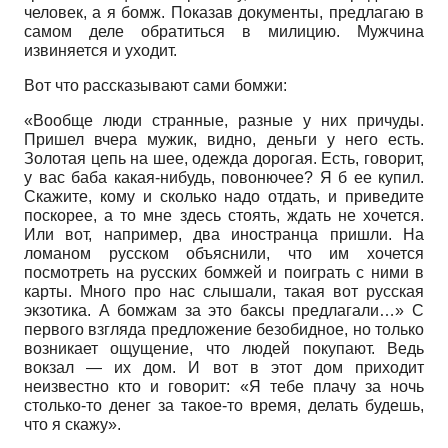
человек, а я бомж. Показав документы, предлагаю в
самом деле обратиться в милицию. Мужчина
извиняется и уходит.
Вот что рассказывают сами бомжи:
«Вообще люди странные, разные у них причуды.
Пришел вчера мужик, видно, деньги у него есть.
Золотая цепь на шее, одежда дорогая. Есть, говорит,
у вас баба какая-нибудь, повонючее? Я б ее купил.
Скажите, кому и сколько надо отдать, и приведите
поскорее, а то мне здесь стоять, ждать не хочется.
Или вот, например, два иностранца пришли. На
ломаном русском объяснили, что им хочется
посмотреть на русских бомжей и поиграть с ними в
карты. Много про нас слышали, такая вот русская
экзотика. А бомжам за это баксы предлагали…» С
первого взгляда предложение безобидное, но только
возникает ощущение, что людей покупают. Ведь
вокзал — их дом. И вот в этот дом приходит
неизвестно кто и говорит: «Я тебе плачу за ночь
столько-то денег за такое-то время, делать будешь,
что я скажу».