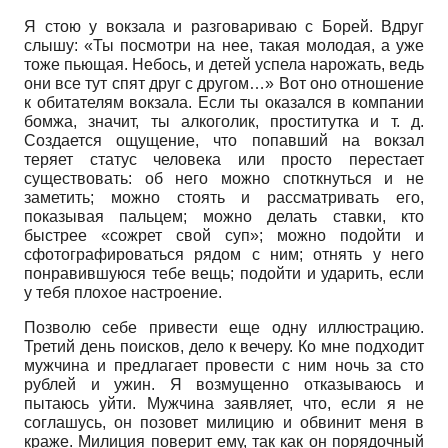
Я стою у вокзала и разговариваю с Борей. Вдруг
слышу: «Ты посмотри на нее, такая молодая, а уже
тоже пьющая. Небось, и детей успела нарожать, ведь
они все тут спят друг с другом…» Вот оно отношение
к обитателям вокзала. Если ты оказался в компании
бомжа, значит, ты алкоголик, проститутка и т. д.
Создается ощущение, что попавший на вокзал
теряет статус человека или просто перестает
существовать: об него можно споткнуться и не
заметить; можно стоять и рассматривать его,
показывая пальцем; можно делать ставки, кто
быстрее «сожрет свой суп»; можно подойти и
сфотографироваться рядом с ним; отнять у него
понравившуюся тебе вещь; подойти и ударить, если
у тебя плохое настроение.
Позволю себе привести еще одну иллюстрацию.
Третий день поисков, дело к вечеру. Ко мне подходит
мужчина и предлагает провести с ним ночь за сто
рублей и ужин. Я возмущенно отказываюсь и
пытаюсь уйти. Мужчина заявляет, что, если я не
соглашусь, он позовет милицию и обвинит меня в
краже. Милиция поверит ему, так как он порядочный