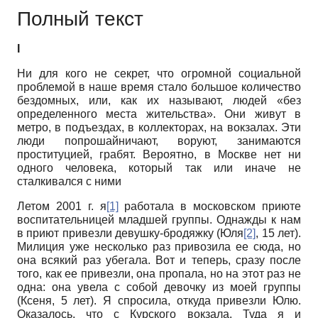
Полный текст
I
Ни для кого не секрет, что огромной социальной
проблемой в наше время стало большое количество
бездомных, или, как их называют, людей «без
определенного места жительства». Они живут в
метро, в подъездах, в коллекторах, на вокзалах. Эти
люди попрошайничают, воруют, занимаются
проституцией, грабят. Вероятно, в Москве нет ни
одного человека, который так или иначе не
сталкивался с ними
Летом 2001 г. я
[1]
работала в московском приюте
воспитательницей младшей группы. Однажды к нам
в приют привезли девушку-бродяжку (Юля
[2]
, 15 лет).
Милиция уже несколько раз привозила ее сюда, но
она всякий раз убегала. Вот и теперь, сразу после
того, как ее привезли, она пропала, но на этот раз не
одна: она увела с собой девочку из моей группы
(Ксеня, 5 лет). Я спросила, откуда привезли Юлю.
Оказалось, что с Курского вокзала. Туда я и