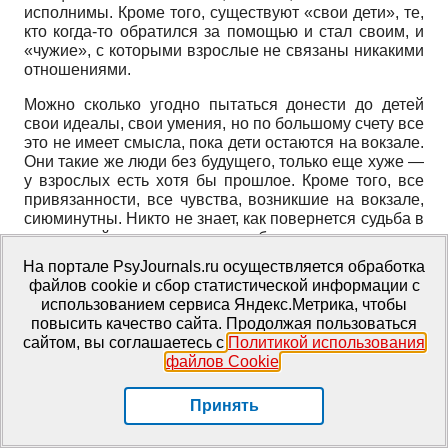
исполнимы. Кроме того, существуют «свои дети», те,
кто когда-то обратился за помощью и стал своим, и
«чужие», с которыми взрослые не связаны никакими
отношениями.
Можно сколько угодно пытаться донести до детей
свои идеалы, свои умения, но по большому счету все
это не имеет смысла, пока дети остаются на вокзале.
Они такие же люди без будущего, только еще хуже —
у взрослых есть хотя бы прошлое. Кроме того, все
привязанности, все чувства, возникшие на вокзале,
сиюминутны. Никто не знает, как повернется судьба в
следующий момент, кого убьют, кто пропадет.
Пропажа человека — дело обыкновенное. Его и не
На портале PsyJournals.ru осуществляется обработка
пытаются найти — все равно бесполезно. Человек,
файлов cookie и сбор статистической информации с
ребенок, которого ты любил, в любой момент может
использованием сервиса Яндекс.Метрика, чтобы
исчезнуть, и ты не сможешь ему ничем помочь, даже
повысить качество сайта. Продолжая пользоваться
не узнаешь, была ли нужна твоя помощь. Вся эта
сайтом, вы соглашаетесь с
Политикой использования
безнадежность скрывается за мечтами о том, как
файлов Cookie
.
когда-нибудь «мы все заживем», это обсуждается
почти каждый день, но всем ясно, что скорее всего
Принять
это так и останется мечтой.
V