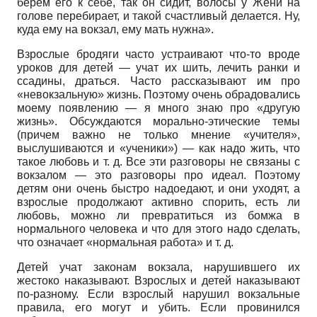
берем его к себе, так он сидит, волосы у Жени на
голове перебирает, и такой счастливый делается. Ну,
куда ему на вокзал, ему мать нужна».
Взрослые бродяги часто устраивают что-то вроде
уроков для детей — учат их шить, лечить ранки и
ссадины, драться. Часто рассказывают им про
«невокзальную» жизнь. Поэтому очень обрадовались
моему появлению — я много знаю про «другую
жизнь». Обсуждаются морально-этические темы
(причем важно не только мнение «учителя»,
выслушиваются и «ученики») — как надо жить, что
такое любовь и т. д. Все эти разговоры не связаны с
вокзалом — это разговоры про идеал. Поэтому
детям они очень быстро надоедают, и они уходят, а
взрослые продолжают активно спорить, есть ли
любовь, можно ли превратиться из бомжа в
нормального человека и что для этого надо сделать,
что означает «нормальная работа» и т. д.
Детей учат законам вокзала, нарушившего их
жестоко наказывают. Взрослых и детей наказывают
по-разному. Если взрослый нарушил вокзальные
правила, его могут и убить. Если провинился