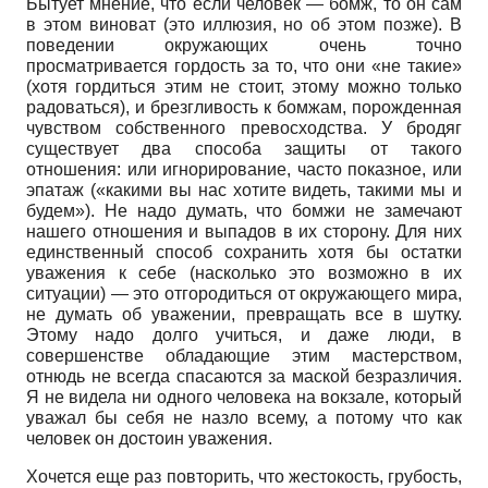
Бытует мнение, что если человек — бомж, то он сам
в этом виноват (это иллюзия, но об этом позже). В
поведении окружающих очень точно
просматривается гордость за то, что они «не такие»
(хотя гордиться этим не стоит, этому можно только
радоваться), и брезгливость к бомжам, порожденная
чувством собственного превосходства. У бродяг
существует два способа защиты от такого
отношения: или игнорирование, часто показное, или
эпатаж («какими вы нас хотите видеть, такими мы и
будем»). Не надо думать, что бомжи не замечают
нашего отношения и выпадов в их сторону. Для них
единственный способ сохранить хотя бы остатки
уважения к себе (насколько это возможно в их
ситуации) — это отгородиться от окружающего мира,
не думать об уважении, превращать все в шутку.
Этому надо долго учиться, и даже люди, в
совершенстве обладающие этим мастерством,
отнюдь не всегда спасаются за маской безразличия.
Я не видела ни одного человека на вокзале, который
уважал бы себя не назло всему, а потому что как
человек он достоин уважения.
Хочется еще раз повторить, что жестокость, грубость,