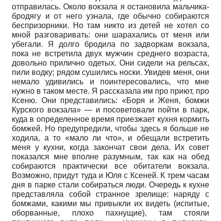
отправилась. Около вокзала я остановила мальчика-
бродягу и от него узнала, где обычно собираются
беспризорники. Но там никто из детей не хотел со
мной разговаривать: они шарахались от меня или
убегали. Я долго бродила по задворкам вокзала,
пока не встретила двух мужчин среднего возраста,
довольно прилично одетых. Они сидели на рельсах,
пили водку; рядом сушились носки. Увидев меня, они
немало удивились и поинтересовались, что мне
нужно в таком месте. Я рассказала им про приют, про
Ксеню. Они представились: «Боря и Женя, бомжи
Курского вокзала» — и посоветовали пойти в парк,
куда в определенное время приезжает кухня кормить
бомжей. Но предупредили, чтобы здесь я больше не
ходила, а то «мало ли что», и обещали встретить
меня у кухни, когда закончат свои дела. Их совет
показался мне вполне разумным, так как на обед
собираются практически все обитатели вокзала.
Возможно, придут туда и Юля с Ксеней. К трем часам
дня в парке стали собираться люди. Очередь к кухне
представляла собой странное зрелище: наряду с
бомжами, какими мы привыкли их видеть (испитые,
оборванные, плохо пахнущие), там стояли