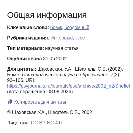
Общая информация
Ключевые слова:
бомж
,
бездомный
Рубрика издания:
Интервью, эссе
Тип материала:
научная статья
Опубликована
31.05.2002
Для цитаты:
Шаховская, У.А., Шефтель, О.Б. (2002).
Бомж.
Психологическая наука и образование,
7
(2),
93–106. URL:
https://psyjournals.ru/journals/pse/archive/2002_n2/Sheftel
(дата обращения: 08.08.2026)
Копировать для цитаты
© Шаховская У.А., Шефтель О.Б., 2002
Лицензия:
CC BY-NC 4.0