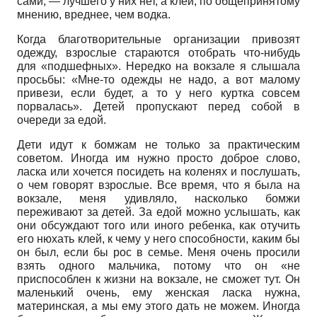
сами, — лучшего у них нет, а клей, по общепринятому
мнению, вреднее, чем водка.
Когда благотворительные организации привозят
одежду, взрослые стараются отобрать что-нибудь
для «подшефных». Нередко на вокзале я слышала
просьбы: «Мне-то одежды не надо, а вот малому
привези, если будет, а то у него куртка совсем
порвалась». Детей пропускают перед собой в
очереди за едой.
Дети идут к бомжам не только за практическим
советом. Иногда им нужно просто доброе слово,
ласка или хочется посидеть на коленях и послушать,
о чем говорят взрослые. Все время, что я была на
вокзале, меня удивляло, насколько бомжи
переживают за детей. За едой можно услышать, как
они обсуждают того или иного ребенка, как отучить
его нюхать клей, к чему у него способности, каким бы
он был, если бы рос в семье. Меня очень просили
взять одного мальчика, потому что он «не
приспособлен к жизни на вокзале, не сможет тут. Он
маленький очень, ему женская ласка нужна,
материнская, а мы ему этого дать не можем. Иногда