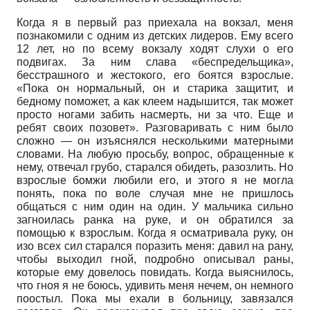
Когда я в первый раз приехала на вокзал, меня
познакомили с одним из детских лидеров. Ему всего
12 лет, но по всему вокзалу ходят слухи о его
подвигах. За ним слава «беспредельщика»,
бесстрашного и жестокого, его боятся взрослые.
«Пока он нормальный, он и старика защитит, и
бедному поможет, а как клеем надышится, так может
просто ногами забить насмерть, ни за что. Еще и
ребят своих позовет». Разговаривать с ним было
сложно — он изъяснялся несколькими матерными
словами. На любую просьбу, вопрос, обращенные к
нему, отвечал грубо, старался обидеть, разозлить. Но
взрослые бомжи любили его, и этого я не могла
понять, пока по воле случая мне не пришлось
общаться с ним один на один. У мальчика сильно
загноилась ранка на руке, и он обратился за
помощью к взрослым. Когда я осматривала руку, он
изо всех сил старался поразить меня: давил на рану,
чтобы выходил гной, подробно описывал раны,
которые ему довелось повидать. Когда выяснилось,
что гноя я не боюсь, удивить меня нечем, он немного
поостыл. Пока мы ехали в больницу, завязался