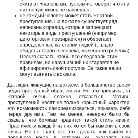
считают «палеными, пустыми», говорят что «на
них новую жизнь не начнешь»;
не каждый человек может стать жертвой
преступления. На вокзале существует ряд
неписаных правил, которые запрещают
некоторые виды преступлений (например,
детоторговля презирается) и оберегают
определенные категории людей (стыдно
обидеть старого человека, маленького ребенка).
Нельзя сказать, чтобы все следовали этим
правилам, но нарушивший их старается не
афишировать свой поступок. За такие вещи
могут выгнать с вокзала.
Да, люди, живущие на вокзале, в большинстве своем
ведут преступный образ жизни. Но это привычка, от
которой очень сложно отказаться. Мотивы
преступлений носят не только корыстный характер,
это возможность самореализоваться, показать себя
перед другими. Тем не менее, неверно было бы
сказать, что бомжам нравится такой стиль жизни.
Практически каждый из них хотел бы изменить свою
жизнь. Но не знает, как это сделать, как выйти из
порочного круга, в котором он оказался, чем