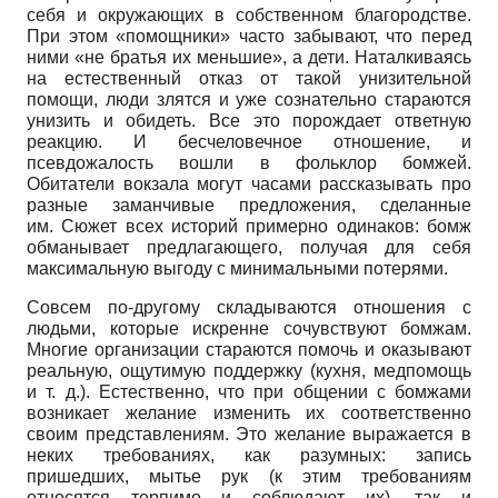
себя и окружающих в собственном благородстве.
При этом «помощники» часто забывают, что перед
ними «не братья их меньшие», а дети. Наталкиваясь
на естественный отказ от такой унизительной
помощи, люди злятся и уже сознательно стараются
унизить и обидеть. Все это порождает ответную
реакцию. И бесчеловечное отношение, и
псевдожалость вошли в фольклор бомжей.
Обитатели вокзала могут часами рассказывать про
разные заманчивые предложения, сделанные
им. Сюжет всех историй примерно одинаков: бомж
обманывает предлагающего, получая для себя
максимальную выгоду с минимальными потерями.
Совсем по-другому складываются отношения с
людьми, которые искренне сочувствуют бомжам.
Многие организации стараются помочь и оказывают
реальную, ощутимую поддержку (кухня, медпомощь
и т. д.). Естественно, что при общении с бомжами
возникает желание изменить их соответственно
своим представлениям. Это желание выражается в
неких требованиях, как разумных: запись
пришедших, мытье рук (к этим требованиям
относятся терпимо и соблюдают их), так и