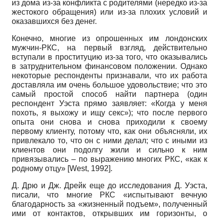
из дома из-за конфликта с родителями (нередко из-за
жестокого обращения) или из-за плохих условий и
оказавшихся без денег.
Конечно, многие из опрошенных им лондонских
мужчин-РКС, на первый взгляд, действительно
вступали в проституцию из-за того, что оказывались
в затруднительном финансовом положении. Однако
некоторые респонденты признавали, что их работа
доставляла им очень большое удовольствие; что это
самый простой способ найти партнера (один
респондент Уэста прямо заявляет: «Когда у меня
похоть, я выхожу и ищу секс»); что после первого
опыта они снова и снова приходили к своему
первому клиенту, потому что, как они объясняли, их
привлекало то, что он с ними делал; что с иными из
клиентов они подолгу жили и сильно к ним
привязывались – по выражению многих РКС, «как к
родному отцу» [West, 1992].
Д. Дрю и Дж. Дрейк еще до исследования Д. Уэста,
писали, что многие РКС «испытывают вечную
благодарность за «жизненный подъем», полученный
ими от контактов, открывших им горизонты, о