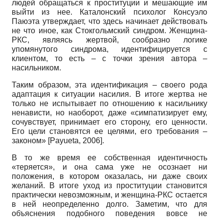
людей обращаться к проституции и мешающие им
выйти из нее. Каталонский психолог Консуэло
Паюэта утверждает, что здесь начинает действовать
не что иное, как Стокгольмский синдром. Женщина-
РКС, являясь жертвой, сообразно логике
упомянутого синдрома, идентифицируется с
клиентом, то есть – с точки зрения автора –
насильником.
Таким образом, эта идентификация – своего рода
адаптация к ситуации насилия. В итоге жертва не
только не испытывает по отношению к насильнику
ненависти, но наоборот, даже «симпатизирует ему,
сочувствует, принимает его сторону, его ценности.
Его цели становятся ее целями, его требования –
законом» [Payueta, 2006].
В то же время ее собственная идентичность
«теряется», и она сама уже не осознает ни
положения, в котором оказалась, ни даже своих
желаний. В итоге уход из проституции становится
практически невозможным, и женщина-РКС остается
в ней неопределенно долго. Заметим, что для
объяснения подобного поведения вовсе не