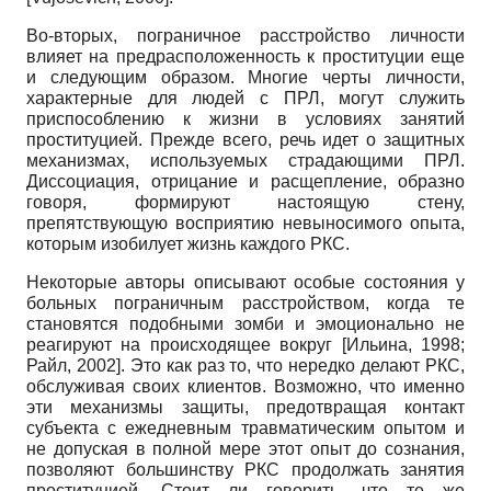
Во-вторых, пограничное расстройство личности
влияет на предрасположенность к проституции еще
и следующим образом. Многие черты личности,
характерные для людей с ПРЛ, могут служить
приспособлению к жизни в условиях занятий
проституцией. Прежде всего, речь идет о защитных
механизмах, используемых страдающими ПРЛ.
Диссоциация, отрицание и расщепление, образно
говоря, формируют настоящую стену,
препятствующую восприятию невыносимого опыта,
которым изобилует жизнь каждого РКС.
Некоторые авторы описывают особые состояния у
больных пограничным расстройством, когда те
становятся подобными зомби и эмоционально не
реагируют на происходящее вокруг [Ильина, 1998;
Райл, 2002]. Это как раз то, что нередко делают РКС,
обслуживая своих клиентов. Возможно, что именно
эти механизмы защиты, предотвращая контакт
субъекта с ежедневным травматическим опытом и
не допуская в полной мере этот опыт до сознания,
позволяют большинству РКС продолжать занятия
проституцией. Стоит ли говорить, что те же