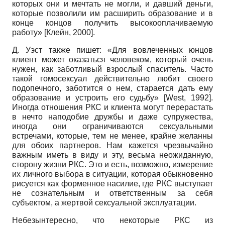
которых они и мечтать не могли, и давший деньги,
которые позволили им расширить образование и в
конце концов получить высокооплачиваемую
работу» [Клейн, 2000].
Д. Уэст также пишет: «Для вовлеченных юнцов
клиент может оказаться человеком, который очень
нужен, как заботливый взрослый спаситель. Часто
такой гомосексуал действительно любит своего
подопечного, заботится о нем, старается дать ему
образование и устроить его судьбу» [West, 1992].
Иногда отношения РКС и клиента могут перерастать
в нечто наподобие дружбы и даже супружества,
иногда они ограничиваются сексуальными
встречами, которые, тем не менее, крайне желанны
для обоих партнеров. Нам кажется чрезвычайно
важным иметь в виду и эту, весьма неожиданную,
сторону жизни РКС. Это и есть, возможно, измерение
их личного выбора в ситуации, которая обыкновенно
рисуется как форменное насилие, где РКС выступает
не сознательным и ответственным за себя
субъектом, а жертвой сексуальной эксплуатации.
Небезынтересно, что некоторые РКС из