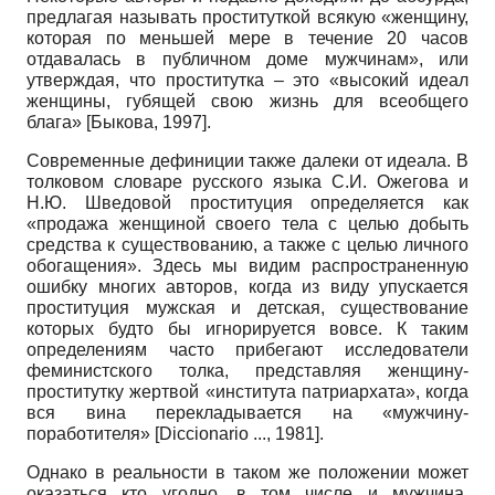
предлагая называть проституткой всякую «женщину,
которая по меньшей мере в течение 20 часов
отдавалась в публичном доме мужчинам», или
утверждая, что проститутка – это «высокий идеал
женщины, губящей свою жизнь для всеобщего
блага» [Быкова, 1997].
Современные дефиниции также далеки от идеала. В
толковом словаре русского языка С.И. Ожегова и
Н.Ю. Шведовой проституция определяется как
«продажа женщиной своего тела с целью добыть
средства к существованию, а также с целью личного
обогащения». Здесь мы видим распространенную
ошибку многих авторов, когда из виду упускается
проституция мужская и детская, существование
которых будто бы игнорируется вовсе. К таким
определениям часто прибегают исследователи
феминистского толка, представляя женщину-
проститутку жертвой «института патриархата», когда
вся вина перекладывается на «мужчину-
поработителя» [Diccionario ..., 1981].
Однако в реальности в таком же положении может
оказаться кто угодно, в том числе и мужчина.