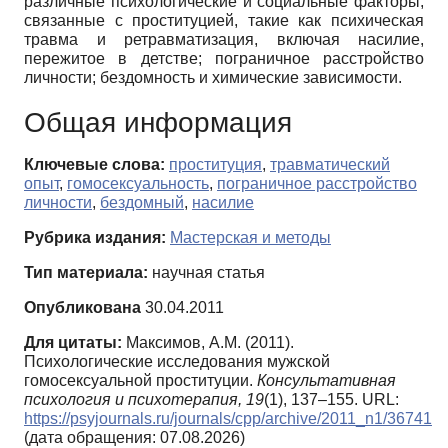
различные психологические и социальные факторы,
связанные с проституцией, такие как психическая
травма и ретравматизация, включая насилие,
пережитое в детстве; пограничное расстройство
личности; бездомность и химические зависимости.
Общая информация
Ключевые слова:
проституция
,
травматический
опыт
,
гомосексуальность
,
пограничное расстройство
личности
,
бездомный
,
насилие
Рубрика издания:
Мастерская и методы
Тип материала:
научная статья
Опубликована
30.04.2011
Для цитаты:
Максимов, А.М. (2011).
Психологические исследования мужской
гомосексуальной проституции.
Консультативная
психология и психотерапия,
19
(1), 137–155. URL:
https://psyjournals.ru/journals/cpp/archive/2011_n1/36741
(дата обращения: 07.08.2026)