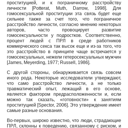
проституцией, и к пограничному расстройству
личности [Potterat, Muth, Darrow, 1998]. Для
гомосексуальной проституции эта связь будет еще
сильнее также за счет того, что пограничное
расстройство личности, согласно мнению некоторых
авторов, часто провоцирует развитие
гомосексуальности у подростков. Соответственно,
процент людей с ПРЛ в среде работников
коммерческого секса так высок еще и из-за того, что
это расстройство в принципе чаще встречается у
гомосексуальных, нежели гетеросексуальных мужчин
[James, Meyerding, 1977; Russell, 1986].
С другой стороны, обнаруживается связь совсем
иного рода. Некоторые исследователи утверждают,
что само расстройство личности, а не только
травматический опыт, лежащий в его основе,
является фактором предрасположенности и, если
можно так сказать, «готовности» к занятиям
проституцией [Spector, 2006]. Это утверждение имеет
самые разные основания.
Во-первых, широко известно, что люди, страдающие
ПРЛ, склонны к поведению, связанному с риском, и