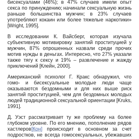
бисексуалами (46%); в 47% случаев имели опыт
секса по принуждению; начинали сексуальную жизнь
раньше большинства мужчин; в 23% случаев
употребляют кокаин или более тяжелые наркотики»
[Wright, 1995].
В исследовании К. Вайсберг, которая изучала
субъективную мотивировку занятий проституцией у
мужчин, 87% опрошенных назвали среди прочих
мотив нужды в деньгах. Интересно, что 27% указали
также тягу к сексу и 19% – развлечение и жажду
приключений [Клейн, 2000].
Американский психолог Г. Кракс обнаружил, что
гомо- и бисексуальные молодые люди чаще
оказываются бездомными и для них выше риск
занятий проституцией, чем для бездомных молодых
людей традиционной сексуальной ориентации [Kruks,
1991].
Д. Уэст рассматривает ту же проблему на более
глубоком уровне. По его мнению, пополнение рядов
хастлеров
[
Кон
]
происходит в основном за счет
подростков, не всегда гомосексуальных, убежавших