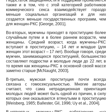
Недостаток защищенности и поддержки проявляется
также и в том, что с этой категорией работников
коммерческого секса взаимодействует гораздо
меньше социальных организаций и для них
создается меньше государственных программ, чем
для женщин-РКС [George, 2001].
Во-вторых, мужчины приходят в проституцию более
случайным путем и в более раннем возрасте, чем
женщины. Средний возраст, когда мужчины-РКС
вступают в проституцию, – 14 лет и младше (для
женщин этот возраст – 17 лет). Вообще говоря, среди
мужчин, занимающихся проституцией, большинство
составляют подростки и молодые люди до 22 лет, в
то время как женщины-РКС в основной своей массе
заметно старше [McNaught, 2003].
В-третьих, мужская проституция почти всегда
связана с гомосексуальностью. Многие авторы
считают, что сама нетрадиционная ориентация
молодых людей может быть одной из причин, в силу
которых они оказываются втянутыми в проституцию
[Weisberg, 1985; Ballester, Gil, 1996; Uy et al., 2004].
В-четвертых, мужчины-РКС, работающие «на