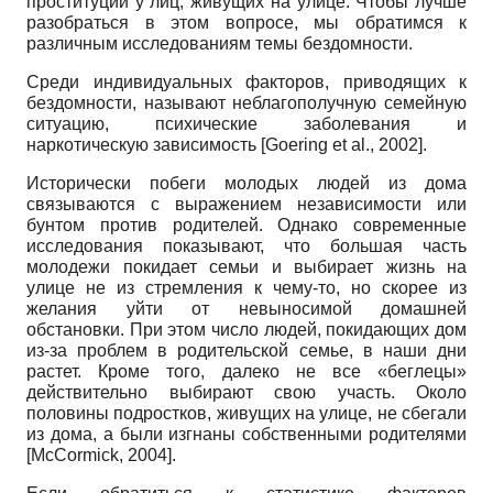
проституции у лиц, живущих на улице. Чтобы лучше
разобраться в этом вопросе, мы обратимся к
различным исследованиям темы бездомности.
Среди индивидуальных факторов, приводящих к
бездомности, называют неблагополучную семейную
ситуацию, психические заболевания и
наркотическую зависимость [Goering et al., 2002].
Исторически побеги молодых людей из дома
связываются с выражением независимости или
бунтом против родителей. Однако современные
исследования показывают, что большая часть
молодежи покидает семьи и выбирает жизнь на
улице не из стремления к чему-то, но скорее из
желания уйти от невыносимой домашней
обстановки. При этом число людей, покидающих дом
из-за проблем в родительской семье, в наши дни
растет. Кроме того, далеко не все «беглецы»
действительно выбирают свою участь. Около
половины подростков, живущих на улице, не сбегали
из дома, а были изгнаны собственными родителями
[McCormick, 2004].