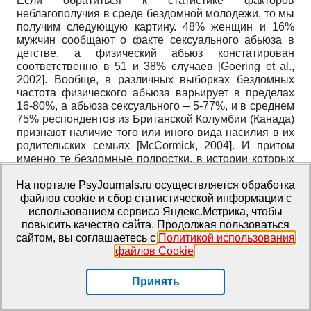
Если обратиться к статистике факторов
неблагополучия в среде бездомной молодежи, то мы
получим следующую картину. 48% женщин и 16%
мужчин сообщают о факте сексуального абьюза в
детстве, а физический абьюз констатирован
соответственно в 51 и 38% случаев [Goering et al.,
2002]. Вообще, в различных выборках бездомных
частота физического абьюза варьирует в пределах
16-80%, а абьюза сексуального – 5-77%, и в среднем
75% респондентов из Британской Колумбии (Канада)
признают наличие того или иного вида насилия в их
родительских семьях [McCormick, 2004]. И притом
именно те бездомные подростки, в истории которых
было семейное насилие, с достоверно большей
вероятностью будут заниматься проституцией
На портале PsyJournals.ru осуществляется обработка
[Wright, 2002].
файлов cookie и сбор статистической информации с
использованием сервиса Яндекс.Метрика, чтобы
Что касается психических заболеваний и химических
повысить качество сайта. Продолжая пользоваться
зависимостей, имеются сведения о том, что до 13%
сайтом, вы соглашаетесь с
Политикой использования
бездомных страдают различными психозами, до 46%
файлов Cookie
.
– депрессией, около 50% – алкоголизмом и до 77% –
наркозависимостью. В исследовании, проведенном в
Принять
Торонто, у 52% респондентов были обнаружены
расстройства настроения, у 10% – ПТСР, у 29% –