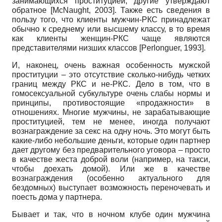
занимающихся проституцией, другие утверждают
обратное [McNaught, 2003]. Также есть сведения в
пользу того, что клиенты мужчин-РКС принадлежат
обычно к среднему или высшему классу, в то время
как клиенты женщин-РКС чаще являются
представителями низших классов [Perlonguer, 1993].
И, наконец, очень важная особенность мужской
проституции – это отсутствие сколько-нибудь четких
границ между РКС и не-РКС. Дело в том, что в
гомосексуальной субкультуре очень слабы нормы и
принципы, противостоящие «продажности» в
отношениях. Многие мужчины, не зарабатывающие
проституцией, тем не менее, иногда получают
вознаграждение за секс на одну ночь. Это могут быть
какие-либо небольшие деньги, которые один партнер
дает другому без предварительного уговора – просто
в качестве жеста доброй воли (например, на такси,
чтобы доехать домой). Или же в качестве
вознаграждения (особенно актуального для
бездомных) выступает возможность переночевать и
поесть дома у партнера.
Бывает и так, что в ночном клубе один мужчина