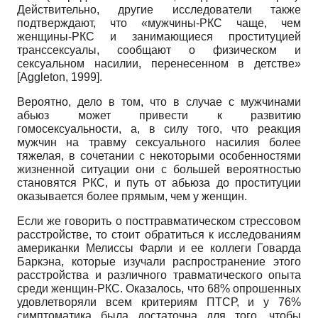
Действительно, другие исследователи также
подтверждают, что «мужчины-РКС чаще, чем
женщины-РКС и занимающиеся проституцией
транссексуалы, сообщают о физическом и
сексуальном насилии, перенесенном в детстве»
[Aggleton, 1999].
Вероятно, дело в том, что в случае с мужчинами
абьюз может привести к развитию
гомосексуальности, а, в силу того, что реакция
мужчин на травму сексуального насилия более
тяжелая, в сочетании с некоторыми особенностями
жизненной ситуации они с большей вероятностью
становятся РКС, и путь от абьюза до проституции
оказывается более прямым, чем у женщин.
Если же говорить о посттравматическом стрессовом
расстройстве, то стоит обратиться к исследованиям
американки Мелисcы Фарли и ее коллеги Говарда
Баркэна, которые изучали распространение этого
расстройства и различного травматического опыта
среди женщин-РКС. Оказалось, что 68% опрошенных
удовлетворяли всем критериям ПТСР, и у 76%
симптоматика была достаточна для того, чтобы