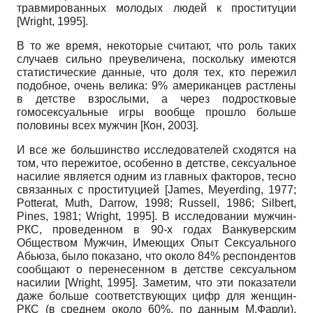
травмированных молодых людей к проституции
[Wright, 1995].
В то же время, некоторые считают, что роль таких
случаев сильно преувеличена, поскольку имеются
статистические данные, что доля тех, кто пережил
подобное, очень велика: 9% американцев растлены
в детстве взрослыми, а через подростковые
гомосексуальные игры вообще прошло больше
половины всех мужчин [Кон, 2003].
И все же большинство исследователей сходятся на
том, что пережитое, особенно в детстве, сексуальное
насилие является одним из главных факторов, тесно
связанных с проституцией [James, Meyerding, 1977;
Potterat, Muth, Darrow, 1998; Russell, 1986; Silbert,
Pines, 1981; Wright, 1995]. В исследовании мужчин-
РКС, проведенном в 90-х годах Ванкуверским
Обществом Мужчин, Имеющих Опыт Сексуального
Абьюза, было показано, что около 84% респондентов
сообщают о перенесенном в детстве сексуальном
насилии [Wright, 1995]. Заметим, что эти показатели
даже больше соответствующих цифр для женщин-
РКС (в среднем около 60%, по данным М.Фарли).