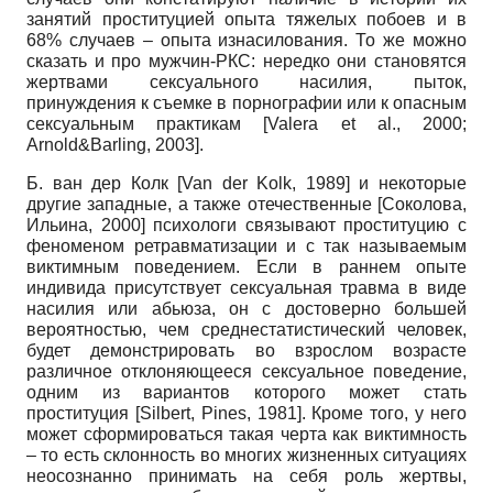
занятий проституцией опыта тяжелых побоев и в
68% случаев – опыта изнасилования. То же можно
сказать и про мужчин-РКС: нередко они становятся
жертвами сексуального насилия, пыток,
принуждения к съемке в порнографии или к опасным
сексуальным практикам [Valera et al., 2000;
Arnold&Barling, 2003].
Б. ван дер Колк [Van der Kolk, 1989] и некоторые
другие западные, а также отечественные [Соколова,
Ильина, 2000] психологи связывают проституцию с
феноменом ретравматизации и с так называемым
виктимным поведением. Если в раннем опыте
индивида присутствует сексуальная травма в виде
насилия или абьюза, он с достоверно большей
вероятностью, чем среднестатистический человек,
будет демонстрировать во взрослом возрасте
различное отклоняющееся сексуальное поведение,
одним из вариантов которого может стать
проституция [Silbert, Pines, 1981]. Кроме того, у него
может сформироваться такая черта как виктимность
– то есть склонность во многих жизненных ситуациях
неосознанно принимать на себя роль жертвы,