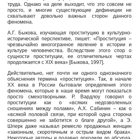
труда. Однако на деле выходит, что это совсем не
просто, и многие существующие дефиниции не
схватывают довольно важных сторон данного
феномена.
А.Г. Быкова, изучающая проституцию в культурно-
исторической перспективе, пишет: «Проституция –
чрезвычайно многогранное явление в истории и
культуре человечества. Вследствие этого спор о
сущности проституции, ее отличительных чертах
продолжается с XIX века» [Быкова, 1997].
Действительно, нет почти ни одного однозначного
объяснения термина «проституция». Так, в начале
ХХ века в России бытовали определения этого
феномена, которые в наше время могут показаться
просто смехотворными. Р. Вардлоу говорил о
проституции как о «всяких недозволенных
сношениях между полами», А.Х. Сабинин – как о
«всякой половой связи, при которой одна сторона
совершенно не заботится о благе другой», а Э.
Шперк даже называл ремесло продажных женщин
«законным, скоротечным и острым видом брака».
Некоторые авторы и подавно доходили до абсурда,