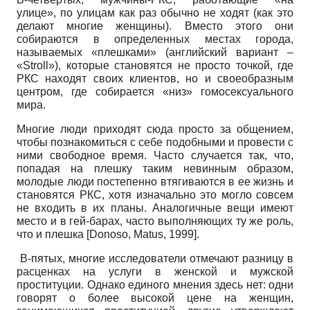
улице», по улицам как раз обычно не ходят (как это
делают многие женщины). Вместо этого они
собираются в определенных местах города,
называемых «плешками» (английский вариант –
«Stroll»), которые становятся не просто точкой, где
РКС находят своих клиентов, но и своеобразным
центром, где собирается «низ» гомосексуального
мира.
Многие люди приходят сюда просто за общением,
чтобы познакомиться с себе подобными и провести с
ними свободное время. Часто случается так, что,
попадая на плешку таким невинным образом,
молодые люди постепенно втягиваются в ее жизнь и
становятся РКС, хотя изначально это могло совсем
не входить в их планы. Аналогичные вещи имеют
место и в гей-барах, часто выполняющих ту же роль,
что и плешка [Donoso, Matus, 1999].
В-пятых, многие исследователи отмечают разницу в
расценках на услуги в женской и мужской
проституции. Однако единого мнения здесь нет: одни
говорят о более высокой цене на женщин,