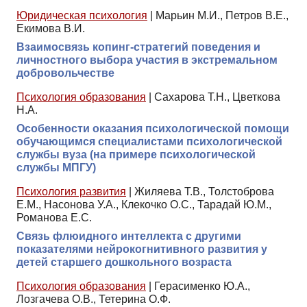
Юридическая психология
|
Марьин М.И., Петров В.Е.,
Екимова В.И.
Взаимосвязь копинг-стратегий поведения и
личностного выбора участия в экстремальном
добровольчестве
Психология образования
|
Сахарова Т.Н., Цветкова
Н.А.
Особенности оказания психологической помощи
обучающимся специалистами психологической
службы вуза (на примере психологической
службы МПГУ)
Психология развития
|
Жиляева Т.В., Толстоброва
Е.М., Насонова У.А., Клекочко О.С., Тарадай Ю.М.,
Романова Е.С.
Связь флюидного интеллекта с другими
показателями нейрокогнитивного развития у
детей старшего дошкольного возраста
Психология образования
|
Герасименко Ю.А.,
Лозгачева О.В., Тетерина О.Ф.