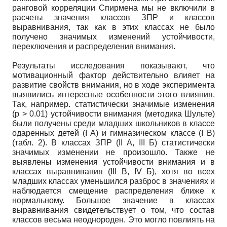
ранговой корреляции Спирмена мы не включили в
расчеты значения классов ЗПР и классов
выравнивания, так как в этих классах не было
получено значимых изменений устойчивости,
переключения и распределения внимания.
Результаты исследования показывают, что
мотивационный фактор действительно влияет на
развитие свойств внимания, но в ходе эксперимента
выявились интересные особенности этого влияния.
Так, например. статистически значимые изменения
(р > 0.01) устойчивости внимания (методика Шульте)
были получены среди младших школьников в классе
одаренных детей (I А) и гимназическом классе (I В)
(табл. 2). В классах ЗПР (II A, III Б) статистически
значимых изменении не произошло. Также не
выявлены изменения устойчивости внимания и в
классах выравнивания (III В, IV Б), хотя во всех
младших классах уменьшился разброс в значениях и
наблюдается смещение распределения ближе к
нормальному. Большое значение в классах
выравнивания свидетельствует о том, что состав
классов весьма неоднороден. Это могло повлиять на