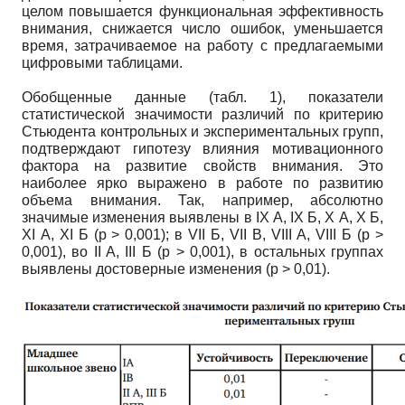
целом повышается функциональная эффективность
внимания, снижается число ошибок, уменьшается
время, затрачиваемое на работу с предлагаемыми
цифровыми таблицами.
Обобщенные данные (табл. 1), показатели
статистической значимости различий по критерию
Стьюдента контрольных и экспериментальных групп,
подтверждают гипотезу влияния мотивационного
фактора на развитие свойств внимания. Это
наиболее ярко выражено в работе по развитию
объема внимания. Так, например, абсолютно
значимые изменения выявлены в IX А, IX Б, X А, X Б,
XI А, XI Б (р > 0,001); в VII Б, VII В, VIII А, VIII Б (р >
0,001), во II A, III Б (р > 0,001), в остальных группах
выявлены достоверные изменения (р > 0,01).