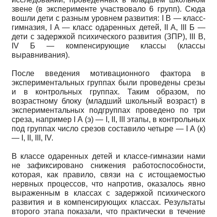
звене (в эксперименте участвовало 6 групп). Сюда
вошли дети с разным уровнем развития: I В — класс-
гимназия, I A — класс одаренных детей, II A, III Б —
дети с задержкой психического развития (ЗПР), III В,
IV Б — компенсирующие классы (классы
выравнивания).
После введения мотивационного фактора в
экспериментальных группах были проведены срезы
и в контрольных группах. Таким образом, по
возрастному блоку (младший школьный возраст) в
экспериментальных подгруппах проведено по три
среза, например I А (э) — I, II, III этапы, в контрольных
под группах число срезов составило четыре — I A (к)
— I, II, III, IV.
В классе одаренных детей и классе-гимназии нами
не зафиксировано снижения работоспособности,
которая, как правило, связи на с истощаемостью
нервных процессов, что напротив, оказалось явно
выраженным в классах с задержкой психического
развития и в компенсирующих классах. Результаты
второго этапа показали, что практически в течение