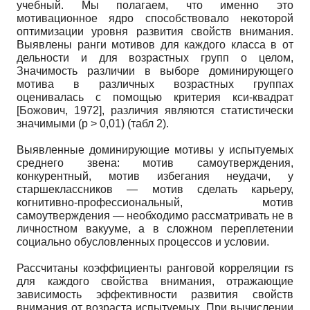
учебный. Мы полагаем, что именно это
мотивационное ядро способствовало некоторой
оптимизации уровня развития свойств внимания.
Выявлены ранги мотивов для каждого класса в от
дельности и для возрастных групп о целом,
Значимость различии в выборе доминирующего
мотива в различных возрастных группах
оценивалась с помощью критерия кси-квадрат
[
Божович, 1972
]
, различия являются статистически
значимыми (р > 0,01) (табл 2).
Выявленные доминирующие мотивы у испытуемых
среднего звена: мотив самоутверждения,
конкурентный, мотив избегания неудачи, у
старшеклассников — мотив сделать карьеру,
когнитивно-профессиональный, мотив
самоутверждения — необходимо рассматривать не в
личностном вакууме, а в сложном переплетении
социально обусловленных процессов и условии.
Рассчитаны коэффициенты ранговой корреляции rs
для каждого свойства внимания, отражающие
зависимость эффективности развития свойств
внимания от возраста испытуемых. При вычислении