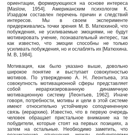
ориентации, формирующихся на основе интереса
[
Maslow, 1954
]
. Американским психологом К.
Изардом составлен перечень причин и следствий
интересов. Мы в своем эксперименте
придерживались точки зрения М. В. Матюхиной, что
побуждения, не усиливаемые эмоциями, не будут
мотивировать учение, познавательный интерес, так
как известно, что эмоции способны не только
усиливать побуждения, но и ослаблять их
[
Матюхина.
М. В, 1984
]
.
Мотивация, как было указано выше, довольно
широкое понятие и выступает совокупностью
мотивов. По утверждению А. Н. Леонтьева, эта
совокупность мотивационной сферы представляет
собой иерархизированнную динамичную
мотивационную систему
[
Леонтьев, 1962
]
. Иначе
говоря, потребности, мотивы и цели в этой системе
имеют относительно устойчивую соподчиненную
связь (иерархию). Известно, что в первую очередь
человек обращает пристальное внимание на те
побудители, которые стоят на первых позициях, а
затем на остальные. Необходимо заметить, что
возникающие отношения между побудителями