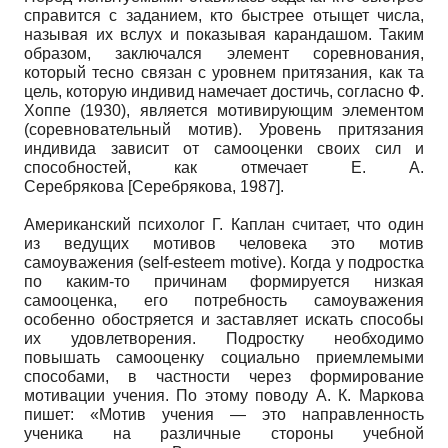
справится с заданием, кто быстрее отыщет числа,
называя их вслух и показывая карандашом. Таким
образом, заключался элемент соревнования,
который тесно связан с уровнем притязания, как та
цель, которую индивид намечает достичь, согласно Ф.
Хоппе (1930), является мотивирующим элементом
(соревновательный мотив). Уровень притязания
индивида зависит от самооценки своих сил и
способностей, как отмечает Е. А.
Серебрякова
[
Серебрякова, 1987
]
.
Американский психолог Г. Каплан считает, что один
из ведущих мотивов человека это мотив
самоуважения (self-esteem motive). Когда у подростка
по каким-то причинам формируется низкая
самооценка, его потребность самоуважения
особенно обостряется и заставляет искать способы
их удовлетворения. Подростку необходимо
повышать самооценку социально приемлемыми
способами, в частности через формирование
мотивации учения. По этому поводу А. К. Маркова
пишет: «Мотив учения — это направленность
ученика на различные стороны учебной