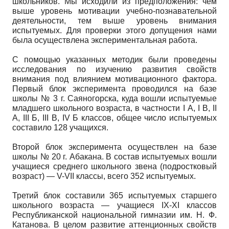
школьников. Мы исходили из предположения: чем
выше уровень мотивации учебно-познавательной
деятельности, тем выше уровень внимания
испытуемых. Для проверки этого допущения нами
была осуществлена экспериментальная работа.
С помощью указанных методик были проведены
исследования по изучению развития свойств
внимания под влиянием мотивационного фактора.
Первый блок эксперимента проводился на базе
школы № 3 г. Саяногорска, куда вошли испытуемые
младшего школьного возраста, в частности I А, I В, II
А, III Б, III В, IV Б классов, общее число испытуемых
составило 128 учащихся.
Второй блок эксперимента осуществлен на базе
школы № 20 г. Абакана. В состав испытуемых вошли
учащиеся среднего школьного звена (подростковый
возраст) — V-VII классы, всего 352 испытуемых.
Третий блок составили 365 испытуемых старшего
школьного возраста — учащиеся IX-XI классов
Республиканской национальной гимназии им. Н. Ф.
Катанова. В целом развитие аттенционных свойств