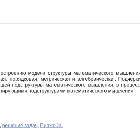
построению модели структуры математического мышления
ная, порядковая, метрическая и алгебраическая. Подчерк
ющей подструктуры математического мышления, в процесс
инирующими подструктурами математического мышления.
,
решение задач
,
Пиаже Ж.