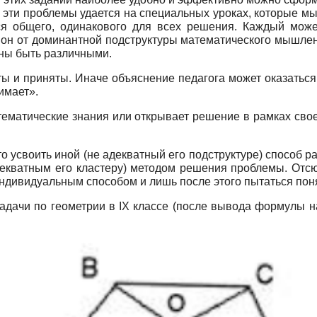
 эти проблемы удается на специальных уроках, которые м
тся общего, одинакового для всех решения. Каждый може
т он от доминантной подструктуры математического мышле
жны быть различными.
ты и приняты. Иначе объяснение педагога может оказаться
имает».
атематические знания или открывает решение в рамках сво
 усвоить иной (не адекватный его подструктуре) способ р
екватным его кластеру) методом решения проблемы. Отсюд
индивидуальным способом и лишь после этого пытаться пон
задачи по геометрии в IX классе (после вывода формулы 