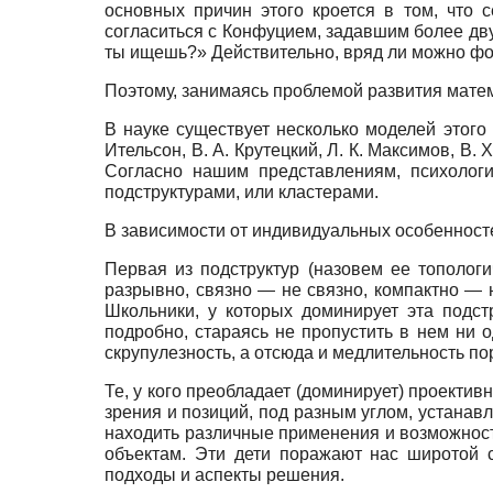
основных причин этого кроется в том, что 
согласиться с Конфуцием, задавшим более двух
ты ищешь?» Действительно, вряд ли можно фор
Поэтому, занимаясь проблемой развития матем
В науке существует несколько моделей этого
Ительсон, В. А. Крутецкий, Л. К. Максимов, В
Согласно нашим представлениям, психолог
подструктурами, или кластерами.
В зависимости от индивидуальных особенност
Первая из подструктур (назовем ее тополог
разрывно, связно — не связно, компактно — 
Школьники, у которых доминирует эта подс
подробно, стараясь не пропустить в нем ни о
скрупулезность, а отсюда и медлительность 
Те, у кого преобладает (доминирует) проектив
зрения и позиций, под разным углом, устанав
находить различные применения и возможност
объектам. Эти дети поражают нас широтой 
подходы и аспекты решения.