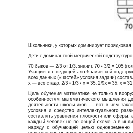
Школьники, у которых доминирует порядковая
Дети с доминантной метрической подструктуро
70 быков — 2/3 от 1/3, значит, 70 • 3/2 = 105 (го
Учащиеся с ведущей алгебраической подстру
всех данных («частей» условия задачи) соста
х — все стадо, 2/3 • 1/3 • х = 35, 2/9х = 35, х = 31
Цель обучения математике не только в воору
особенностям математического мышления де
деятельности школьников — вот в чем заклю
условия и средство интеллектуального раз
составлять уравнения плоскости или сферы, а
каждый человек не по общей схеме, а в инди
наряду с обучающей целью одновременно з
подструктуре мышления, которую посредством