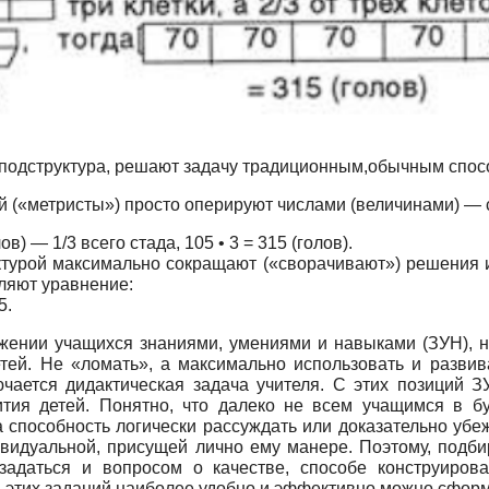
 подструктура, решают задачу традиционным,обычным спос
й («метристы») просто оперируют числами (величинами) — 
лов) — 1/3 всего стада, 105 • 3 = 315 (голов).
ктурой максимально сокращают («сворачивают») решения и
вляют уравнение:
5.
жении учащихся знаниями, умениями и навыками (ЗУН), н
тей. Не «ломать», а максимально использовать и развив
чается дидактическая задача учителя. С этих позиций 
вития детей. Понятно, что далеко не всем учащимся в б
 способность логически рассуждать или доказательно убеж
видуальной, присущей лично ему манере. Поэтому, подби
адаться и вопросом о качестве, способе конструирова
 этих заданий наиболее удобно и эффективно можно сфор