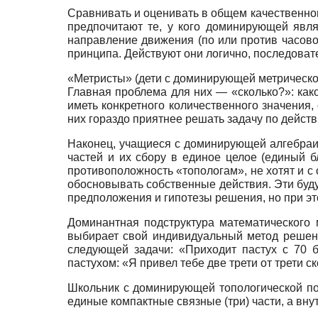
Сравнивать и оценивать в общем качественно
предпочитают те, у кого доминирующей явля
направление движения (по или против часовой
принципа. Действуют они логично, последовате
«Метристы» (дети с доминирующей метрическо
Главная проблема для них — «сколько?»: како
иметь конкретного количественного значения
них гораздо приятнее решать задачу по действ
Наконец, учащиеся с доминирующей алгебраи
частей и их сбору в единое целое (единый б
противоположность «топологам», не хотят и с
обосновывать собственные действия. Эти буд
предположения и гипотезы решения, но при эт
Доминантная подструктура математического 
выбирает свой индивидуальный метод решен
следующей задачи: «Приходит пастух с 70 б
пастухом: «Я привел тебе две трети от трети ск
Школьник с доминирующей топологической под
единые компактные связные (три) части, а вн