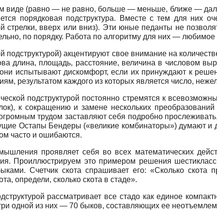
м виде (равно — не равно, больше — меньше, ближе — даль
ется порядковая подструктура. Вместе с тем для них о
 стрелки, вверх или вниз). Эти юные педанты не позволя
льно, по порядку. Работа по алгоритму для них — любимое 
й подструктурой) акцентируют свое внимание на количеств
ва длина, площадь, расстояние, величина в числовом выр
, они испытывают дискомфорт, если их принуждают к реше
иям, результатом каждого из которых является число, неже
ческой подструктурой постоянно стремятся к всевозмож
лок), к сокращению и замене нескольких преобразований
 огромным трудом заставляют себя подробно прослеживать
ущие Остапы Бендеры («великие комбинаторы») думают и 
ом часто и ошибаются.
мышления проявляет себя во всех математических дейст
ия. Проиллюстрируем это примером решения шестиклас
ыками. Счетчик скота спрашивает его: «Сколько скота 
ота, определи, сколько скота в стаде».
структурой рассматривает все стадо как единое компактно
утри одной из них — 70 быков, составляющих ее неотъемлем