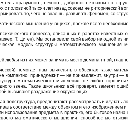
сеятель «разумного, вечного, доброго» незнаком со стру
 с половиной тысяч лет назад совсем не риторический воп
мировать то, чего не знаешь, развивать феномен, со струк
атического мышления учащихся, прежде всего необходимо о
 психического процесса, описанных в работах известных о
. Хаекер, Т. Циген). Мы остановили свой выбор на одной из
ическая модель структуры математического мышления 
ей любая из них может занимать место доминантной, главн
ической) помогает нам вычленять в объектах такие матем
не компактно, принадлежит — не принадлежит, внутри — вн
труктура математического мышления, не любят торопитьс
дного звена. Такие школьники всё проверят, заметят оши
порой вызывают раздражение окружающих.
ная подструктура, предпочитают рассматривать и изучать 
ливать соответствие между объектом и его изображением и 
и использования предмета в практике, его бытовое назнач
своего математического мышления, способностью отыск