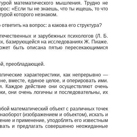
ктурой математического мышления. Трудно не
рос: «Если ты не знаешь, что ты ищешь, то что
турой которого незнаком.
тветить на вопрос: а какова его структура?
течественных и зарубежных психологов (Л. Б.
 них, базирующейся на исследованиях Ж. Пиаже.
может быть описана пятью пересекающимися
ой, преобладающей.
атические характеристики, как непрерывно —
е, вместе, единое целое, и оперировать ими.
я. Каждое действие они осуществляют очень
бки, они очень логичны и последовательны, их
любой математический объект с различных точек
наоборот (изображением и объектом), искать и
ение и применение, уподоблять его известным
ивать и предлагать совершенно неожиданные