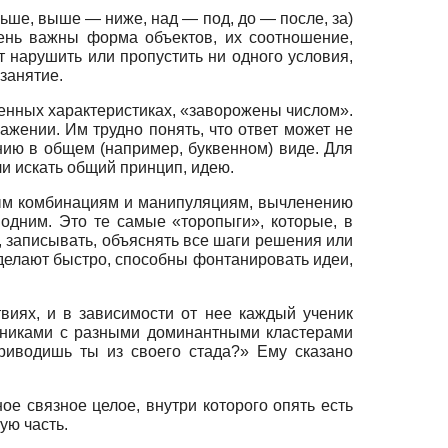
ше, выше — ниже, над — под, до — после, за)
чень важны форма объектов, их соотношение,
т нарушить или пропустить ни одного условия,
занятие.
енных характеристиках, «заворожены числом».
ажении. Им трудно понять, что ответ может не
нию в общем (например, буквенном) виде. Для
ли искать общий принцип, идею.
ным комбинациям и манипуляциям, вычленению
 одним. Это те самые «торопыги», которые, в
, записывать, объяснять все шаги решения или
делают быстро, способны фонтанировать идеи,
виях, и в зависимости от нее каждый ученик
сниками с разными доминантными кластерами
приводишь ты из своего стада?» Ему сказано
е связное целое, внутри которого опять есть
ую часть.