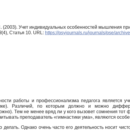
.И. (2003). Учет индивидуальных особенностей мышления п
8
(4), Статья 10. URL:
https://psyjournals.ru/journals/pse/arch
ости работы и профессионализма педагога является уч
тике). Различий, по которым должно и можно диффере
жно). Тем не менее вряд ли у кого вызовет сомнения тот ф
учитывать преподаватель «гимнастики ума», являются осо
делать. Однако очень часто его деятельность носит чисто