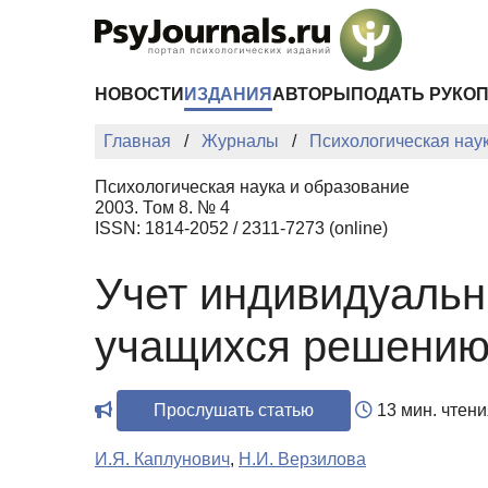
Перейти к основному содержанию
НОВОСТИ
ИЗДАНИЯ
АВТОРЫ
ПОДАТЬ РУКО
Главная
Журналы
Психологическая нау
Психологическая наука и образование
2003. Том 8. № 4
ISSN: 1814-2052 / 2311-7273 (online)
Учет индивидуаль
учащихся решению
Прослушать статью
13 мин. чтени
И.Я. Каплунович
,
Н.И. Верзилова