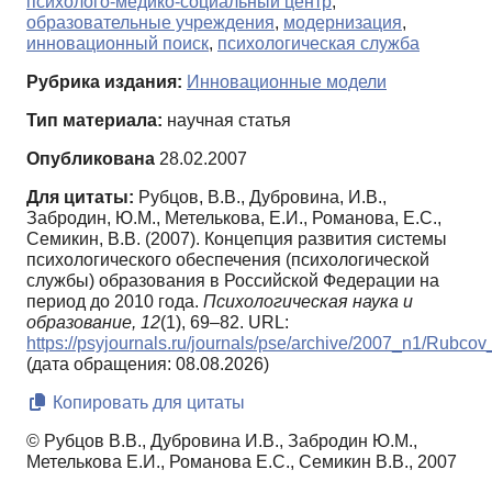
психолого-медико-социальный центр
,
образовательные учреждения
,
модернизация
,
инновационный поиск
,
психологическая служба
Рубрика издания:
Инновационные модели
Тип материала:
научная статья
Опубликована
28.02.2007
Для цитаты:
Рубцов, В.В., Дубровина, И.В.,
Забродин, Ю.М., Метелькова, Е.И., Романова, Е.С.,
Семикин, В.В. (2007). Концепция развития системы
психологического обеспечения (психологической
службы) образования в Российской Федерации на
период до 2010 года.
Психологическая наука и
образование,
12
(1), 69–82. URL:
https://psyjournals.ru/journals/pse/archive/2007_n1/Rubc
(дата обращения: 08.08.2026)
Копировать для цитаты
© Рубцов В.В., Дубровина И.В., Забродин Ю.М.,
Метелькова Е.И., Романова Е.С., Семикин В.В., 2007