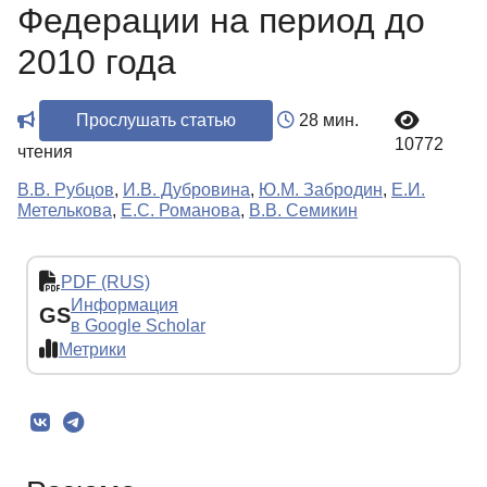
Федерации на период до
2010 года
Прослушать статью
28 мин.
10772
чтения
В.В. Рубцов
,
И.В. Дубровина
,
Ю.М. Забродин
,
Е.И.
Метелькова
,
Е.С. Романова
,
В.В. Семикин
PDF (RUS)
Информация
GS
в Google Scholar
Метрики