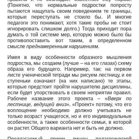
(Понятно, что нормальные подростки попросту
пытаются нащупать своим поведением те границы,
которые переступать не стоило бы. И многие
педагоги это понимают, хотя такие пробы не стоит
игнорировать слишком долго.) Тогда приходит пора
думать о той системе мер, которую можно было бы
противопоставить вот таким, в определенном
смысле
преднамеренным нарушениям
.
Имея в виду особенности образного мышления
подростка, мы создаем (лучше – на его глазах) схему
образа его будущего. Например, так: на первом
листе ученической тетради мы рисуем лестницу, и ее
ступеньки означают (на них написано) те этапы,
которые предстоит пройти нарушителю дисциплины,
если будет упорствовать в своем неприятии правил.
Рабочее название этого проекта – «
Вверх по
лестнице, ведущей вниз
». «Проект» потому, что его
воплощение необходимо должно учитывать не
только возраст учащегося, но и его индивидуальные
особенности, а также особенности семьи, в которой
он растет. Общего варианта нет и быть не должно.
Предлагаемый прием лишен педагогической