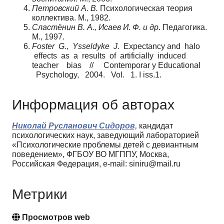
Петровский
А.
В.
Психологическая теория
коллектива. М., 1982.
Сластёнин
В.
А.,
Исаев
И.
Ф.
и
др
. Педагогика.
М., 1997.
Foste
r
G.
,
Y
sseldyk
e
J
.
Expectancy and halo
effects as a results of artificially induced
teacher bias // Contemporar y Educational
Psychology, 2004. Vol. 1. I iss.1.
Информация об авторах
Николай Русланович Сидоров,
кандидат
психологических наук, заведующий лабораторией
«Психологические проблемы детей с девиантным
поведением», ФГБОУ ВО МГППУ, Москва,
Российская Федерация, e-mail: siniru@mail.ru
Метрики
Просмотров web