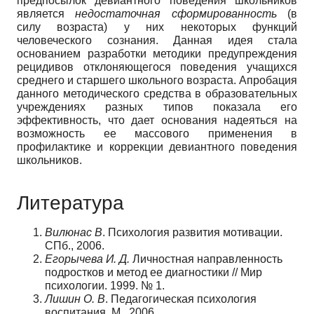
предпосылок девиантного поведения школьников
является
недостаточная сформированность
(в
силу возраста) у них некоторых функций
человеческого сознания. Данная идея стала
основанием разработки методики предупреждения
рецидивов отклоняющегося поведения учащихся
среднего и старшего школьного возраста. Апробация
данного методического средства в образовательных
учреждениях разных типов показала его
эффективность, что дает основания надеяться на
возможность ее массового применения в
профилактике и коррекции девиантного поведения
школьников.
Литература
Вилюнас
В
. Психология развития мотивации.
СПб., 2006.
Егорычев
а
И
.
Д
.
Личностная направленность
подростков и метод ее диагностики // Мир
психологии. 1999. № 1.
Лишин
О.
В
. Педагогическая психология
воспитания. М., 2006.