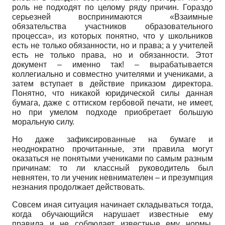
роль не подходят по целому ряду причин. Гораздо
серьезней воспринимаются «Взаимные
обязательства участников образовательного
процесса», из которых понятно, что у школьников
есть не только обязанности, но и права; а у учителей
есть не только права, но и обязанности. Этот
документ – именно так! – вырабатывается
коллегиально и совместно учителями и учениками, а
затем вступает в действие приказом директора.
Понятно, что никакой юридической силы данная
бумага, даже с оттиском гербовой печати, не имеет,
но при умелом подходе приобретает большую
моральную силу.
Но даже зафиксированные на бумаге и
неоднократно прочитанные, эти правила могут
оказаться не понятыми учениками по самым разным
причинам: то ли классный руководитель был
невнятен, то ли ученик невнимателен – и презумпция
незнания продолжает действовать.
Совсем иная ситуация начинает складываться тогда,
когда обучающийся нарушает известные ему
правила и не соблюдает известные ему нормы.