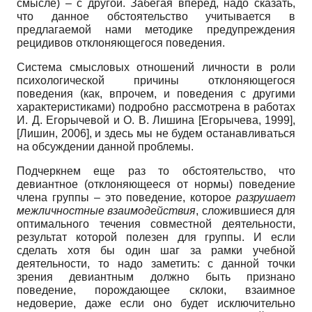
смысле) – с другой. Забегая вперед, надо сказать,
что данное обстоятельство учитывается в
предлагаемой нами методике предупреждения
рецидивов отклоняющегося поведения.
Система смысловых отношений личности в роли
психологической причины отклоняющегося
поведения (как, впрочем, и поведения с другими
характеристиками) подробно рассмотрена в работах
И. Д. Егорычевой и О. В. Лишина
[
Егорычева, 1999
]
,
[
Лишин, 2006
]
, и здесь мы не будем останавливаться
на обсуждении данной проблемы.
Подчеркнем еще раз то обстоятельство, что
девиантное (отклоняющееся от нормы) поведение
члена группы – это поведение, которое
разрушает
межличностные взаимодействия
, сложившиеся для
оптимального течения совместной деятельности,
результат которой полезен для группы. И если
сделать хотя бы один шаг за рамки учебной
деятельности, то надо заметить: с данной точки
зрения девиантным должно быть признано
поведение, порождающее склоки, взаимное
недоверие, даже если оно будет исключительно