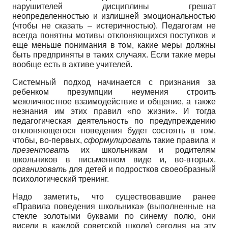
нарушителей дисциплины грешат
неопределенностью и излишней эмоциональностью
(чтобы не сказать – истеричностью). Педагогам не
всегда понятны мотивы отклоняющихся поступков и
еще меньше понимания в том, какие меры должны
быть предприняты в таких случаях. Если такие меры
вообще есть в активе учителей.
Системный подход начинается с признания за
ребенком презумпции неумения строить
межличностное взаимодействие и общение, а также
незнания им этих правил «по жизни». И тогда
педагогическая деятельность по предупреждению
отклоняющегося поведения будет состоять в том,
чтобы, во-первых,
сформулировать
такие правила и
презентовать
их школьникам и родителям
школьников в письменном виде и, во-вторых,
организовать
для детей и подростков своеобразный
психологический тренинг.
Надо заметить, что существовавшие ранее
«Правила поведения школьника» (выполненные на
стекле золотыми буквами по синему полю, они
висели в каждой советской школе) сегодня на эту