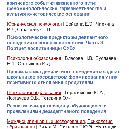
кризисного события жизненного пути:
феноменологические, герменевтические и
культурно-исторические основания
Юридическая психология
|
Бойкина Е.Э., Чиркина
Р.В., Стратийчук Е.В.
Психологические предикторы девиантного
поведения несовершеннолетних. Часть 3.
Портрет воспитанницы СУВУ
Психология образования
|
Власова Н.В., Буслаева
Е.Л., Ситникова И.Д.
Профилактика девиантного поведения младших
школьников посредством формирования у них
позитивного отношения к родителям
Психология образования
|
Герасименко Ю.А.,
Лозгачева О.В., Тетерина О.Ф.
Развитие саморегуляции у обучающихся с
проявлениями дезадаптивного поведения
Междисциплинарные исследования
,
Психология
образования
|
Ризал М., Сисвоно Т.Ю.Э., Нурхаяди