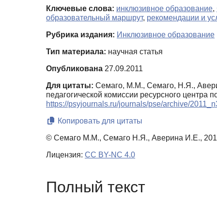
Ключевые слова:
инклюзивное образование
,
образовательный маршрут
,
рекомендации и ус
Рубрика издания:
Инклюзивное образование
Тип материала:
научная статья
Опубликована
27.09.2011
Для цитаты:
Семаго, М.М., Семаго, Н.Я., Аве
педагогической комиссии ресурсного центра п
https://psyjournals.ru/journals/pse/archive/2011
Копировать для цитаты
© Семаго М.М., Семаго Н.Я., Аверина И.Е., 20
Лицензия:
CC BY-NC 4.0
Полный текст