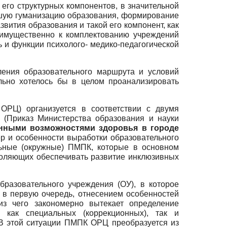
его структурных компонентов, в значительной
йшую гуманизацию образования, формирование
звития образования и такой его компонент, как
реимущественно к комплектованию учреждений
ь и функции психолого- медико-педагогической
ления образовательного маршрута и условий
льно хотелось бы в целом проанализировать
ОРЦ) организуется в соответствии с двумя
(Приказ Министерства образования и науки
енными возможностями здоровья в городе
ер и особенности выработки образовательного
льные (окружные) ПМПК, которые в основном
воляющих обеспечивать развитие инклюзивных
разовательного учреждения (ОУ), в которое
, в первую очередь, отнесением особенностей
из чего закономерно вытекает определение
как специальных (коррекционных), так и
 В этой ситуации ПМПК ОРЦ преобразуется из