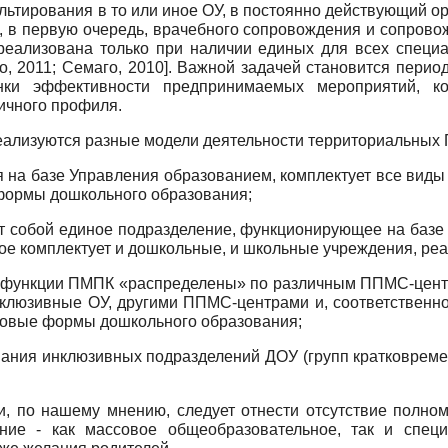
ьтирования в то или иное ОУ, в постоянно действующий о
ся, в первую очередь, врачебного сопровождения и сопров
еализована только при наличии единых для всех специ
о, 2011
;
Семаго, 2010
]
. Важной задачей становится период
ки эффективности предпринимаемых мероприятий, ко
ичного профиля.
реализуются разные модели деятельности территориальных
на базе Управления образованием, комплектует все виды и
формы дошкольного образования;
собой единое подразделение, функционирующее на базе
рое комплектует и дошкольные, и школьные учреждения, ре
О) функции ПМПК «распределены» по различным ППМС-цен
нклюзивные ОУ, другими ППМС-центрами и, соответствен
новые формы дошкольного образования;
ования инклюзивных подразделений ДОУ (групп кратковрем
ии, по нашему мнению, следует отнести отсутствие полн
ие - как массовое общеобразовательное, так и специ