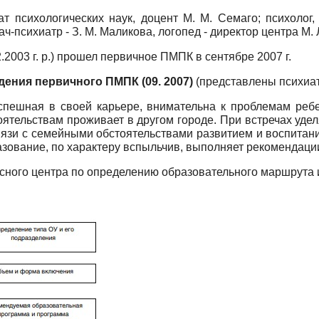
т психологических наук, доцент М. М. Се­маго; психолог,
ач-психиатр - З. М. Маликова, логопед - директор центра М.
.2003 г. р.) прошел первичное ПМПК в сентябре 2007 г.
ения первичного ПМПК (09. 2007)
(представлены психиа
спешная в своей карьере, внимательна к проблемам ребе
оятельствам проживает в другом городе. При встречах уде
В связи с семейными обстоятельствами развитием и воспит
зование, по характеру вспыльчив, выполняет рекомендаци
ного центра по определению образовательного маршрута и