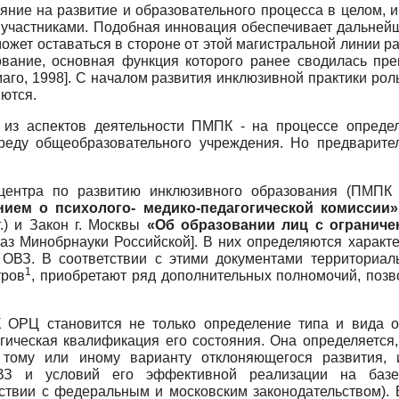
ние на развитие и образовательного процесса в целом, и 
 участниками. Подобная инновация обеспечивает дальне
ожет оставаться в стороне от этой магистральной линии ра
рование, основная функция которого ранее сводилась п
аго, 1998
]
. С началом развития инклю­зивной практики рол
ются.
из аспектов деятельности ПМПК - на процессе опреде
реду общеобразовательного учреждения. Но предварите
центра по развитию инклюзивного образования (ПМПК 
ием о психолого- медико-педагогической комиссии»
.) и Закон г. Москвы
«Об образовании лиц с огранич
аз Минобрнауки Российской
]
. В них определяются характ
 ОВЗ. В соответствии с этими документами территориа
1
тров
, приобретают ряд дополнительных полномочий, поз
ОРЦ становится не только определение типа и вида об
огическая квалификация его состояния. Она определяется
 тому или иному варианту отклоняющегося развития, 
ВЗ и условий его эффективной реализации на базе 
ствии с федеральным и московским законодательством).