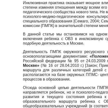
Инклюзивная практика оказывает мощное влия
степени изменяя отношения между всеми его
педагогического сообщества нового типа. Не м
психолого-медико-педагогическое консульти
специального образования
[
Семаго, 2004
;
Сем
комиссии (ПМПК) в значительной степени меня
В данной статье мы остановимся на одном 
включения ребенка с ОВЗ в инклю­зивную с
подобную деятельность в Москве.
Деятельность ПМПК окружного ресурсного 
основополагающими документами:
«Положен
Российской федерации № 95 от 24.03.2009 г
Москве»
(№ 16 от 28.04.2010 г.)
[
Закон
;
Прик
маршрута для различных категорий детей с
располагаются на базе окружных ППМС- цен
процессов в образовании.
Отсюда основной целью деятельности ПМПК 
направляется ребенок, но и психолого-педаг
развития и текущего состояния ребенка к
образовательного маршрута ребенка с О
общеобразовательных учреждений (в соответ