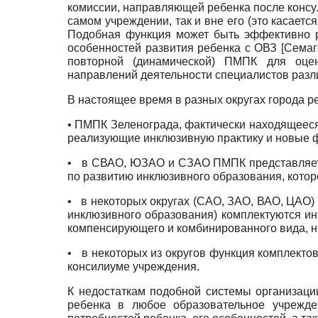
комиссии, направляющей ребенка после консул
самом учреждении, так и вне его (это касает
Подобная функция может быть эффективно р
особенностей развития ребенка с ОВЗ
[
Семаг
повторной (динамической) ПМПК для оцен
направлений деятельности специалистов разл
В настоящее время в разных округах города 
• ПМПК Зеленограда, фактически находящееся 
реализующие инклюзивную практику и новые 
•
в СВАО, ЮЗАО и СЗАО ПМПК представляет 
по развитию инклюзив­ного образования, кото
•
в некоторых округах (САО, ЗАО, ВАО, ЦА
инклюзивного образования) комплектуются и
компенсирующего и комбинированного вида, 
•
в некоторых из округов функция комплект
консилиуме учреждения.
К недостаткам подобной системы организац
ребенка в любое образовательное учрежден