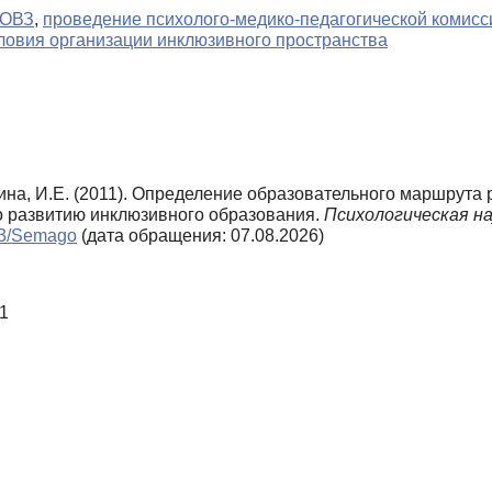
ОВЗ
,
проведение психолого-медико-педагогической комисс
ловия организации инклюзивного пространства
рина, И.Е. (2011). Определение образовательного маршрута 
о развитию инклюзивного образования.
Психологическая на
_n3/Semago
(дата обращения: 07.08.2026)
11