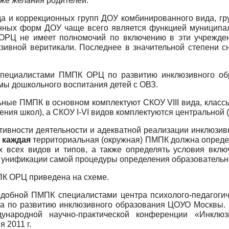
кже желания родителей.
 и коррекционных групп ДОУ комбинированного вида, гру
онных форм ДОУ чаще всего является функцией муниципа
ОРЦ не имеет полномочий по включению в эти учрежден
зивной веритикали. Последнее в значительной степени с
пециалистами ПМПК ОРЦ по развитию ин­клюзивного об
мы дошкольного воспитания детей с ОВЗ.
ьные ПМПК в основном комплектуют СКОУ VIII вида, классы
ния школ), а СКОУ I-VI видов комплектуются центральной
ивности деятельности и адекватной реализации инклюзив
и
каждая
территориальная (окружная) ПМПК должна опреде
х всех видов и типов, а также определять условия вклю
б унификации самой процедуры определения образовательн
К ОРЦ приведена на схеме.
добной ПМПК специалистами центра психолого-педагогиче
ра по развитию инклюзивного образования ЦОУО Москвы. 
народной научно-практической конференции «Инклюзи
 2011 г.