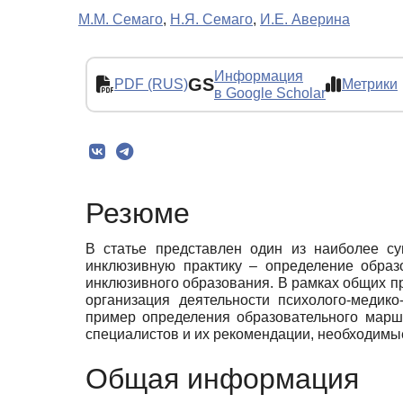
М.М. Семаго
,
Н.Я. Семаго
,
И.Е. Аверина
Информация
GS
PDF (RUS)
Метрики
в Google Scholar
Резюме
В статье представлен один из наиболее с
инклюзивную практику – определение образ
инклюзивного образования. В рамках общих п
организация деятельности психолого-медико
пример определения образовательного маршр
специалистов и их рекомендации, необходимы
Общая информация