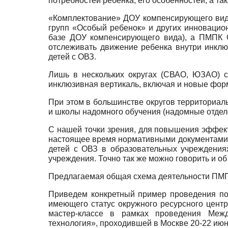
потребностей ребенка, его особенностей, а та
«Комплектование» ДОУ компенсирующего вида
групп «Особый ребенок» и других инноваци
базе ДОУ компенсирующего вида), а ПМПК 
отслеживать движение ребенка внутри инклю
детей с ОВЗ.
Лишь в нескольких округах (СВАО, ЮЗАО) с
инклюзивная вертикаль, включая и новые фор
При этом в большинстве округов территориал
и школы надомного обучения (надомные отделе
С нашей точки зрения, для повышения эффект
настоящее время нормативными документам
детей с ОВЗ в образовательных учреждения
учреждения. Точно так же можно говорить и о
Предлагаемая общая схема деятельности ПМП
Приведем конкретный пример проведения по
имеющего статус окружного ресурсного цент
мастер-классе в рамках проведения Между
технология», проходившей в Москве 20-22 июня