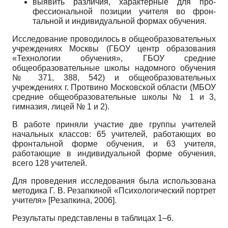
выявить различия, характерные для про­
фессиональной позиции учителя во фрон­
тальной и индивидуальной формах обучения.
Исследование проводилось в общеоб­разовательных
учреждениях Москвы (ГБОУ центр образования
«Технологии обучения», ГБОУ средние
общеобразовательные шко­лы надомного обучения
№ 371, 388, 542) и об­щеобразовательных
учреждениях г. Протвино Московской области (МБОУ
средние общеоб­разовательные школы № 1 и 3,
гимназия, ли­цей № 1 и 2).
В работе приняли участие две группы учи­телей
начальных классов: 65 учителей, рабо­тающих во
фронтальной форме обучения, и 63 учителя,
работающие в индивидуальной форме обучения,
всего 128 учителей.
Для проведения исследования была ис­пользована
методика Г. В. Резапкиной «Пси­хологический портрет
учителя»
[
Резапкина, 2006
]
.
Результаты представлены в таблицах 1–6.