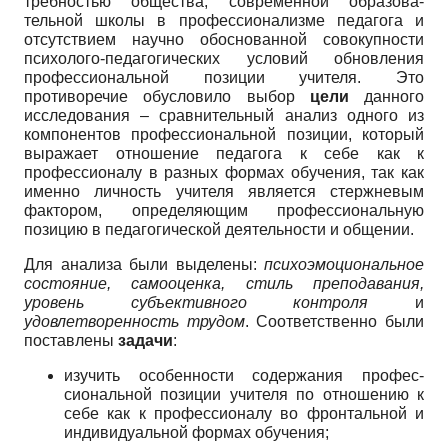
требностью общества, современной образова­
тельной школы в профессионализме педагога и
отсутствием научно обоснованной совокуп­ности
психолого-педагогических условий об­новления
профессиональной позиции учите­ля. Это
противоречие обусловило выбор
цели
данного
исследования – сравнительный ана­лиз одного из
компонентов профессиональной позиции, который
выражает отношение педа­гога к себе как к
профессионалу в разных фор­мах обучения, так как
именно личность учите­ля является стержневым
фактором, определя­ющим профессиональную
позицию в педаго­гической деятельности и общении.
Для анализа были выделены:
психоэмоци­ональное
состояние, самооценка, стиль пре­подавания,
уровень субъективного контроля
и
удовлетворенность трудом
. Соответственно были
поставлены
задачи
:
изучить особенности содержания профес­
сиональной позиции учителя по отношению к
себе как к профессионалу во фронтальной и
индивидуальной формах обучения;