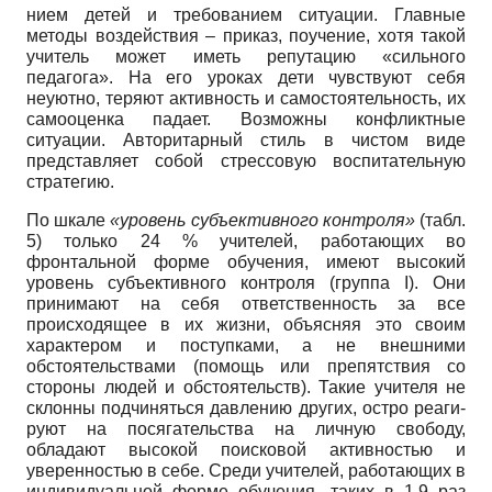
нием детей и требованием ситуации. Главные
методы воздействия – приказ, поучение, хотя такой
учитель может иметь репутацию «силь­ного
педагога». На его уроках дети чувствуют себя
неуютно, теряют активность и самостоя­тельность, их
самооценка падает. Возможны конфликтные
ситуации. Авторитарный стиль в чистом виде
представляет собой стрессо­вую воспитательную
стратегию.
По шкале
«уровень субъективного контро­ля»
(табл.
5) только 24 % учителей, работа­ющих во
фронтальной форме обучения, име­ют высокий
уровень субъективного контро­ля (группа I). Они
принимают на себя ответ­ственность за все
происходящее в их жиз­ни, объясняя это своим
характером и поступ­ками, а не внешними
обстоятельствами (по­мощь или препятствия со
стороны людей и обстоятельств). Такие учителя не
склонны подчиняться давлению других, остро реаги­
руют на посягательства на личную свободу,
обладают высокой поисковой активностью и
уверенностью в себе. Среди учителей, рабо­тающих в
индивидуальной форме обучения, таких в 1,9 раз