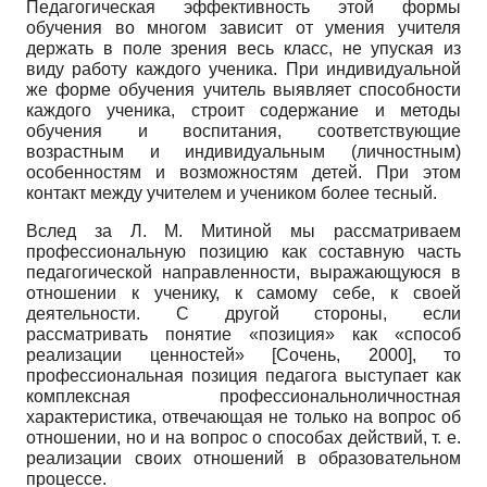
Педагогическая эффективность этой формы
обучения во многом зависит от умения учите­ля
держать в поле зрения весь класс, не упу­ская из
виду работу каждого ученика. При ин­дивидуальной
же форме обучения учитель выявляет способности
каждого ученика, стро­ит содержание и методы
обучения и воспита­ния, соответствующие
возрастным и индиви­дуальным (личностным)
особенностям и воз­можностям детей. При этом
контакт между учителем и учеником более тесный.
Вслед за Л. М. Митиной мы рассматрива­ем
профессиональную позицию как состав­ную часть
педагогической направленности, выражающуюся в
отношении к ученику, к са­мому себе, к своей
деятельности. С другой стороны, если
рассматривать понятие «пози­ция» как «способ
реализации ценностей»
[
Сочень, 2000
]
, то
профессиональная позиция педагога вы­ступает как
комплексная профессионально­личностная
характеристика, отвечающая не только на вопрос об
отношении, но и на вопрос о способах действий, т. е.
реализации своих от­ношений в образовательном
процессе.