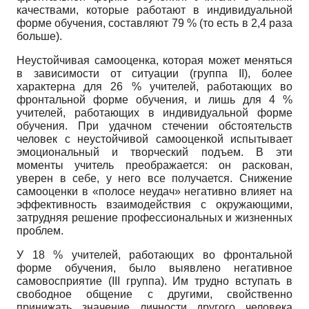
качествами, которые работают в индивидуальной
форме обучения, составляют 79 % (то есть в 2,4 раза
больше).
Неустойчивая самооценка, которая может меняться
в зависимости от ситуации (группа II), более
характерна для 26 % учителей, работаю­щих во
фронтальной форме обучения, и лишь для 4 %
учителей, работающих в индивидуаль­ной форме
обучения. При удачном стечении об­стоятельств
человек с неустойчивой самооцен­кой испытывает
эмоциональный и творческий подъем. В эти
моменты учитель преображает­ся: он раскован,
уверен в себе, у него все по­лучается. Снижение
самооценки в «полосе не­удач» негативно влияет на
эффективность вза­имодействия с окружающими,
затрудняя реше­ние профессиональных и жизненных
проблем.
У 18 % учителей, работающих во фрон­тальной
форме обучения, было выявлено не­гативное
самовосприятие (III группа). Им труд­но вступать в
свободное общение с другими, свойственно
принижать значение личности другого человека