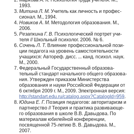
1993.
Митина Л. М.
Учитель как личность и профес­
сионал. М., 1994.
Новиков А. М.
Методология образования. М.,
2006.
Резапкина Г. В.
Психологический портрет учи­
теля // Школьный психолог. 2006. № 6.
Сочень Л. Т.
Влияние профессиональной пози­
ции педагога на уровень самостоятельности
уча­щихся: Автореф. дисс. ... канд. психол. наук.
М., 2000.
Федеральный Государственный образова­
тельный стандарт начального общего образова­
ния. Утвержден приказом Министерства
образо­вания и науки Российской Федерации от
6 октя­бря 2009 г. М., 2009. Электронная версия:
http://standart.edu.ru/catalog.aspx?CatalogId=959
.
Юдина Е. Г.
Позиция педагогов: авторитаризм и
партнерство // Теория и практика развивающе­
го образования в школе В.В. Давыдова. По
мате­риалам юбилейной конференции,
посвященной 75-летию В. В. Давыдова. М.,
2007.