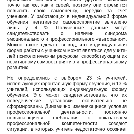
точно так же, как и своей, поэтому они стремятся
повысить свою само­оценку, нередко за счет
учеников. У работаю­щих в индивидуальной форме
обучения нега­тивное самовосприятие выявлено
лишь у 4 %. Полученные данные могут
свидетельствовать о наличии синдрома
эмоционального и про­фессионального «выгорания».
Можно также сделать вывод, что индивидуальная
форма работы с учеником может являться для учите­
лей психологическим ресурсом, способствую­щим их
позитивному самовосприятию и про­фессиональному
развитию.
Не определились с выбором 23 % учите­лей,
использующих фронтальную форму обу­чения, и 13 %
учителей, использующих инди­видуальную форму
обучения. Это может сви­детельствовать, что их
поведенческие уста­новки окончательно не
сформированы. Ди­намично изменяющиеся условия
профессио­нальной деятельности, постоянно
повышаю­щиеся требования к показателям
профессио­нальной компетентности создают
ситуации, в которых учитель недостаточно осознает