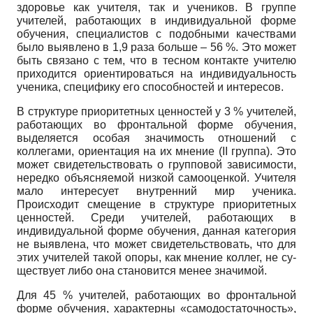
здоровье как учителя, так и уче­ников. В группе
учителей, работающих в ин­дивидуальной форме
обучения, специалистов с подобными качествами
было выявлено в 1,9 раза больше – 56 %. Это может
быть свя­зано с тем, что в тесном контакте учителю
приходится ориентироваться на индивидуаль­ность
ученика, специфику его способностей и интересов.
В структуре приоритетных ценностей у 3 % учителей,
работающих во фронтальной форме обучения,
выделяется особая значи­мость отношений с
коллегами, ориентация на их мнение (II группа). Это
может свидетельство­вать о групповой зависимости,
нередко объяс­няемой низкой самооценкой. Учителя
мало ин­тересует внутренний мир ученика.
Происходит смещение в структуре приоритетных
ценностей. Среди учителей, работающих в
индивидуальной форме обучения, данная категория
не выявле­на, что может свидетельствовать, что для
этих учителей такой опоры, как мнение коллег, не су­
ществует либо она становится менее значимой.
Для 45 % учителей, работающих во фрон­тальной
форме обучения, характерны «само­достаточность»,