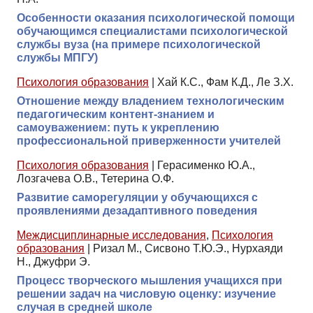
Особенности оказания психологической помощи
обучающимся специалистами психологической
службы вуза (на примере психологической
службы МПГУ)
Психология образования
|
Хай К.С., Фам К.Д., Ле З.Х.
Отношение между владением технологическим
педагогическим контент-знанием и
самоуважением: путь к укреплению
профессиональной приверженности учителей
Психология образования
|
Герасименко Ю.А.,
Лозгачева О.В., Тетерина О.Ф.
Развитие саморегуляции у обучающихся с
проявлениями дезадаптивного поведения
Междисциплинарные исследования
,
Психология
образования
|
Ризал М., Сисвоно Т.Ю.Э., Нурхаяди
Н., Джуфри Э.
Процесс творческого мышления учащихся при
решении задач на числовую оценку: изучение
случая в средней школе