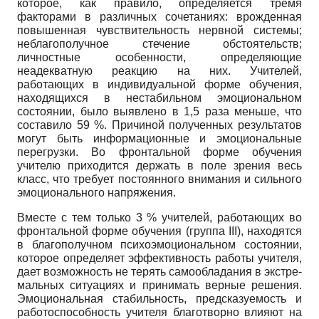
которое, как правило, определяется тремя
факторами в различных сочетаниях: врожденная
повышенная чув­ствительность нервной системы;
неблагопо­лучное стечение обстоятельств;
личностные особенности, определяющие
неадекватную реакцию на них. Учителей,
работающих в ин­дивидуальной форме обучения,
находящихся в нестабильном эмоциональном
состоянии, было выявлено в 1,5 раза меньше, что
соста­вило 59 %. Причиной полученных результа­тов
могут быть информационные и эмоцио­нальные
перегрузки. Во фронтальной форме обучения
учителю приходится держать в поле зрения весь
класс, что требует постоянного внимания и сильного
эмоционального напря­жения.
Вместе с тем только 3 % учителей, работа­ющих во
фронтальной форме обучения (груп­па III), находятся
в благополучном психоэмо­циональном состоянии,
которое определя­ет эффективность работы учителя,
дает воз­можность не терять самообладания в экстре­
мальных ситуациях и принимать верные ре­шения.
Эмоциональная стабильность, пред­сказуемость и
работоспособность учителя благотворно влияют на