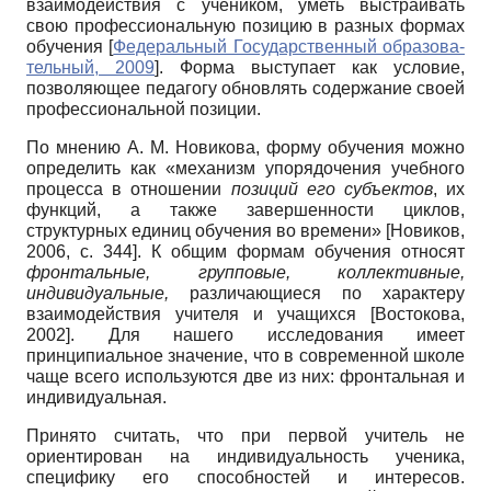
взаимодей­ствия с учеником, уметь выстраивать
свою профессиональную позицию в разных фор­мах
обучения
[
Федеральный Государственный образова­
тельный, 2009
]
. Форма выступает как усло­вие,
позволяющее педагогу обновлять содержание своей
профессиональной позиции.
По мнению А. М. Новикова, форму обуче­ния можно
определить как «механизм упоря­дочения учебного
процесса в отношении
по­зиций его субъектов
, их
функций, а также за­вершенности циклов,
структурных единиц об­учения во времени»
[
Новиков,
2006
, с. 344]
. К общим фор­мам обучения относят
фронтальные, группо­вые, коллективные,
индивидуальные,
разли­чающиеся по характеру
взаимодействия учи­теля и учащихся
[
Востокова,
2002
]
. Для нашего исследования имеет
принципиальное значение, что в совре­менной школе
чаще всего используются две из них: фронтальная и
индивидуальная.
Принято считать, что при первой учитель не
ориентирован на индивидуальность учени­ка,
специфику его способностей и интересов.