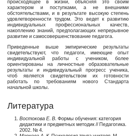
происходящее в жизни, объясняя это своим
характером и поступками, а не внешними
обстоятельствами, и в резуль­тате высокую степень
удовлетворенности тру­дом. Это ведет к развитию
индивидуальных профессиональных качеств,
накоплению зна­ний, предполагающих непрерывное
развитие и самосовершенствование педагога.
Приведенные выше эмпирические резуль­таты
свидетельствуют, что педагоги, имею­щие опыт
индивидуальной работы с учени­ком, более
ориентированы на личностные образовательные
результаты и индивидуаль­ный прогресс ученика,
чтоб является свиде­тельством их готовности
работать по требо­ваниям нового Стандарта
начальной школы.
Литература
Востокова Е. В.
Формы обучения: категория
дидактики и предметных методик // Педагогика.
2002. № 4.
Маркова А. К.
Психология труда учителя. М.,