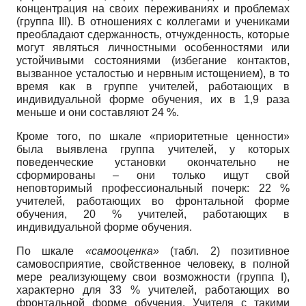
концентрация на своих пе­реживаниях и проблемах
(группа III). В отно­шениях с коллегами и учениками
преоблада­ют сдержанность, отчужденность, которые
мо­гут являться личностными особенностями или
устойчивыми состояниями (избегание контак­тов,
вызванное усталостью и нервным исто­щением), в то
время как в группе учителей, ра­ботающих в
индивидуальной форме обучения, их в 1,9 раза
меньше и они составляют 24 %.
Кроме того, по шкале «приоритетные цен­ности»
была выявлена группа учителей, у ко­торых
поведенческие установки окончатель­но не
сформированы – они только ищут свой
неповторимый профессиональный почерк: 22 %
учителей, работающих во фронтальной форме
обучения, 20 % учителей, работающих в
индивидуальной форме обучения.
По шкале
«самооценка»
(табл. 2) позитив­ное
самовосприятие, свойственное человеку, в полной
мере реализующему свои возмож­ности (группа I),
характерно для 33 % учите­лей, работающих во
фронтальной форме обу­чения. Учителя с такими