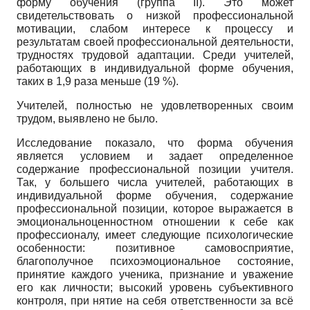
форму обучения (группа II). Это может
свидетельствовать о низкой про­фессиональной
мотивации, слабом интере­се к процессу и
результатам своей профес­сиональной деятельности,
трудностях трудо­вой адаптации. Среди учителей,
работающих в индивидуальной форме обучения,
таких в 1,9 раза меньше (19 %).
Учителей, полностью не удовлетворенных своим
трудом, выявлено не было.
Исследование показало, что форма об­учения
является условием и задает опреде­ленное
содержание профессиональной по­зиции учителя.
Так, у большего числа учите­лей, работающих в
индивидуальной форме обучения, содержание
профессиональной по­зиции, которое выражается в
эмоционально­ценностном отношении к себе как
профессионалу, имеет следующие психологические
особенности: позитивное самовосприятие,
благополучное психоэмоциональное состоя­ние,
принятие каждого ученика, признание и уважение
его как личности; высокий уровень субъективного
контроля, при нятие на себя от­ветственности за всё