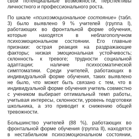
свои потенциальные возможности, перспективы
личностного и профессионального роста.
По шкале
«психоэмоциональное состо­яние»
(табл.
3) было выявлено 9 % учителей (группа I),
работающих во фронтальной форме обучения,
которые находятся в неблагополуч­ном
психоэмоциональном состоянии. Его глав­ные
признаки: острая реакция на раздражаю­щие
факторы; низкая эмоциональная устой­чивость;
склонность к тревоге; трудности со­циальной
адаптации; наличие психосоматиче­ской
симптоматики. Среди учителей, работа­ющих в
индивидуальной форме обучения, та­ких выявлено
не было, что может быть связано с тем, что в
индивидуальной форме обучения учитель совместно
с учеником выбирает опти­мальный темп работы,
учитывая интересы, склонности, уровень подготовки
школьника, а это приводит к снижению общей
тревожности.
Большинство учителей (88 %), работаю­щих во
фронтальной форме обучения (груп­па II), находятся
в нестабильном психоэмоци­ональном состоянии,