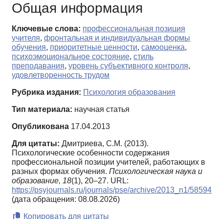
Общая информация
Ключевые слова:
профессиональная позиция
учителя
,
фронтальная и индивидуальная формы
обучения
,
приоритетные ценности
,
самооценка
,
психоэмоциональное состояние
,
стиль
преподавания
,
уровень субъективного контроля
,
удовлетворенность трудом
Рубрика издания:
Психология образования
Тип материала:
научная статья
Опубликована
17.04.2013
Для цитаты:
Дмитриева, С.М. (2013).
Психологические особенности содержания
профессиональной позиции учителей, работающих в
разных формах обучения.
Психологическая наука и
образование,
18
(1), 20–27. URL:
https://psyjournals.ru/journals/pse/archive/2013_n1/58594
(дата обращения: 08.08.2026)
Копировать для цитаты