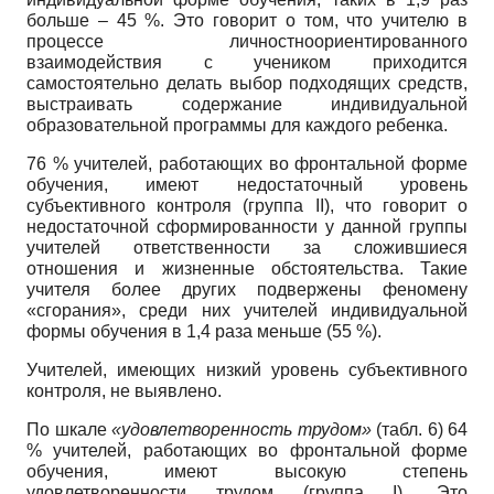
больше – 45 %. Это говорит о том, что учителю в
процессе личностно­ориентированного
взаимодействия с учени­ком приходится
самостоятельно делать вы­бор подходящих средств,
выстраивать содер­жание индивидуальной
образовательной про­граммы для каждого ребенка.
76 % учителей, работающих во фронталь­ной форме
обучения, имеют недостаточный уровень
субъективного контроля (группа II), что говорит о
недостаточной сформированно­сти у данной группы
учителей ответственно­сти за сложившиеся
отношения и жизненные обстоятельства. Такие
учителя более других подвержены феномену
«сгорания», среди них учителей индивидуальной
формы обучения в 1,4 раза меньше (55 %).
Учителей, имеющих низкий уровень субъ­ективного
контроля, не выявлено.
По шкале
«удовлетворенность трудом»
(табл. 6) 64
% учителей, работающих во фрон­тальной форме
обучения, имеют высокую сте­пень
удовлетворенности трудом (группа I). Это