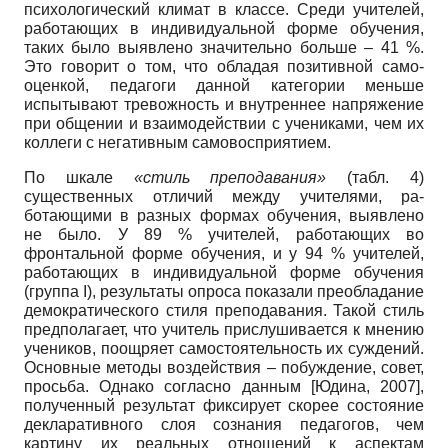
психологический кли­мат в классе. Среди учителей,
работающих в индивидуальной форме обучения,
таких было выявлено значительно больше – 41 %.
Это говорит о том, что обладая позитивной само­
оценкой, педагоги данной категории меньше
испытывают тревожность и внутреннее на­пряжение
при общении и взаимодействии с учениками, чем их
коллеги с негативным са­мовосприятием.
По шкале
«стиль преподавания»
(табл. 4)
существенных отличий между учителями, ра­
ботающими в разных формах обучения, выяв­лено
не было. У 89 % учителей, работающих во
фронтальной форме обучения, и у 94 % учителей,
работающих в индивидуальной форме обучения
(группа I), результаты опро­са показали преобладание
демократического стиля преподавания. Такой стиль
предпола­гает, что учитель прислушивается к мнению
учеников, поощряет самостоятельность их суждений.
Основные методы воздействия – побуждение, совет,
просьба. Однако соглас­но данным
[
Юдина, 2007
]
,
полученный результат фикси­рует скорее состояние
декларативного слоя сознания педагогов, чем
картину их реальных отношений к аспектам