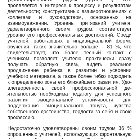
проявляется в интересе к процессу и результа­там
деятельности; конструктивных взаимоот­ношениях с
коллегами и руководством, осно­ванных на
взаимоуважении. Уровень притяза­ний учителя,
удовлетворенного своим трудом, соответствует
уровню его профессиональных достижений. Среди
учителей, работающих в индивидуальной форме
обучения, таких зна­чительно больше – 81 %, что
свидетельствует, что более тесный контакт с
учеником позволя­ет учителю практически сразу
получать обрат­ную связь, видеть реальное
продвижение ре­бенка в развитии и усвоении
учебного мате­риала, а также более гибко подходить
к опре­делению зоны его ближайшего развития. Удо­
влетворенность своей профессиональной де­
ятельностью необходима педагогу для успеш­ного
развития эмоциональной устойчивости, для
поддержания эмоционального тонуса, чувства
собственного достоинства, гордости за себя и свою
профессию.
Недостаточно удовлетворены своим тру­дом 36 %
опрошенных учителей, использую­щих фронтальную