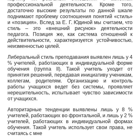
профессиональной де­ятельности. Кроме того,
достаточно высокие результаты по данной шкале
поднимают про­блему соотношения понятий «стиль»
и «пози­ция». Вслед за Е. Г. Юдиной мы считаем, что
стиль – это «внешний рисунок» деятельно­сти
педагога. Позиция же, как система отно­шений к
действительности, характеризуется устойчивостью,
неизменностью целей.
Либеральный стиль преподавания выяв­лен лишь у 4
% учителей, работающих в инди­видуальной форме
обучения (группа II). Такой учитель уходит от
принятия решений, пере­давая инициативу ученикам,
коллегам, роди­телям. Организацию и контроль
работы уча­щихся ведет без системы, проявляет
нереши­тельность, испытывает чувство зависимости
от учащихся.
Авторитарные тенденции выявлены лишь у 8 %
учителей, работающих во фронтальной, и лишь у 2 %
учителей, работающих в инди­видуальной формах
обучения. Такой учитель использует свои права, не
считаясь с мне­