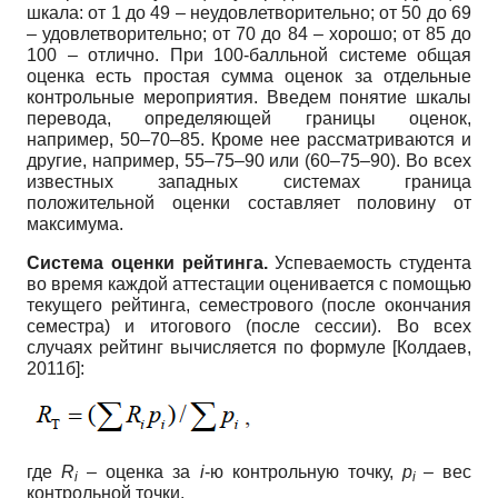
шкала: от 1 до 49 – неудовлетворительно; от 50 до 69
– удовлетворительно; от 70 до 84 – хорошо; от 85 до
100 – отлично. При 100-балльной системе общая
оценка есть простая сумма оценок за отдельные
контрольные мероприятия. Введем понятие шкалы
перевода, определяющей границы оценок,
например, 50–70–85. Кроме нее рассматриваются и
другие, например, 55–75–90 или (60–75–90). Во всех
известных западных системах граница
положительной оценки составляет половину от
максимума.
Система оценки рейтинга.
Успеваемость студента
во время каждой аттестации оценивается с помощью
текущего рейтинга, семестрового (после окончания
семестра) и итогового (после сессии). Во всех
случаях рейтинг вычисляется по формуле
[
Колдаев,
2011б
]
:
где
R
– оценка за
i
-ю контрольную точку,
p
– вес
i
i
контрольной точки.