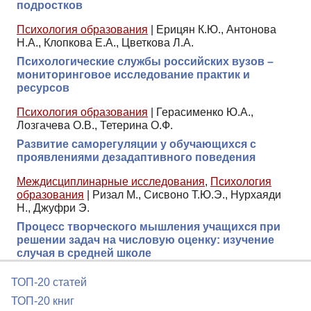
подростков
Психология образования
|
Ерицян К.Ю., Антонова
Н.А., Клопкова Е.А., Цветкова Л.А.
Психологические службы российских вузов –
мониторинговое исследование практик и
ресурсов
Психология образования
|
Герасименко Ю.А.,
Лозгачева О.В., Тетерина О.Ф.
Развитие саморегуляции у обучающихся с
проявлениями дезадаптивного поведения
Междисциплинарные исследования
,
Психология
образования
|
Ризал М., Сисвоно Т.Ю.Э., Нурхаяди
Н., Джуфри Э.
Процесс творческого мышления учащихся при
решении задач на числовую оценку: изучение
случая в средней школе
ТОП-20 статей
ТОП-20 книг