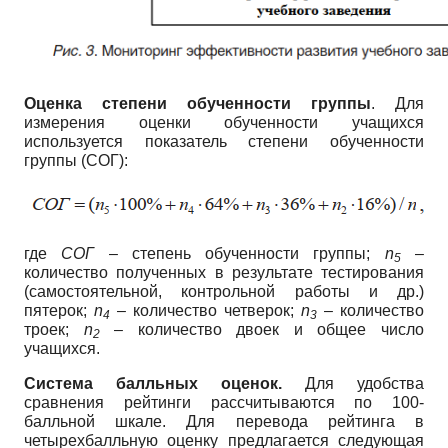
Оценка степени обученности группы
. Для
измерения оценки обученности учащихся
используется показатель степени обученности
группы (СОГ):
где
СOГ
– степень обученности группы;
n
–
5
количество полученных в результате тестирования
(самостоятельной, контрольной работы и др.)
пятерок;
n
– количество четверок;
n
– количество
4
3
троек;
n
– количество двоек и общее число
2
учащихся.
Система балльных оценок.
Для удобства
сравнения рейтинги рассчитываются по 100-
балльной шкале. Для перевода рейтинга в
четырехбалльную оценку предлагается следующая