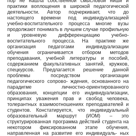
пор не нашла собственной смысловой ниши и
практики воплощения в широкой педагогической
деятельности. Автор подчеркивает, что до
настоящего времени под индивидуализацией
учебно-воспитательного процесса многие вузы
продолжают понимать в лучшем случае профильную
и уровневую дифференциацию учебно-
воспитательного процесса. На практике же
организация педагогами индивидуализации
обучения ограничивается отбором методов
преподавания, учебной литературы и пособий,
содержанием факультативных занятий, кружков,
спецкурсов. Предлагается решение данной
проблемы посредством организации
педагогического сопрово- ждения, основанного на
парадигме личностно-ориентированного
образования, концепции его индивидуализации,
принципах уважения прав и свобод человека,
толерантных взаимоотношениях преподавателей и
студентов. Констатируется, что индивидуальный
образовательный маршрут (ИОМ) – это
структурированная программа действий студента на
некотором фиксированном этапе обучения,
направленная на развитие его индивидуаль- ных