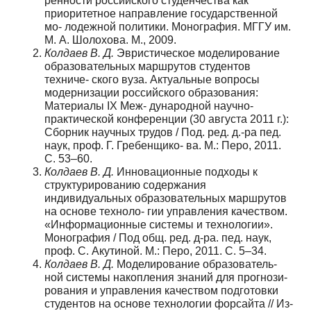
ренности российского студенчества как
приоритетное направление государственной
мо- лодежной политики. Монография. МГГУ им.
М. А. Шолохова. М., 2009.
Колдаев В. Д.
Эвристическое моделирование
образовательных маршрутов студентов
техниче- ского вуза. Актуальные вопросы
модернизации российского образования:
Материалы IX Меж- дународной научно-
практической конференции (30 августа 2011 г.):
Сборник научных трудов / Под. ред. д.-ра пед.
наук, проф. Г. Гребенщико- ва. М.: Перо, 2011.
С. 53–60.
Колдаев В. Д.
Инновационные подходы к
структурированию содержания
индивидуальных образовательных маршрутов
на основе техноло- гии управления качеством.
«Информационные системы и технологии».
Монография / Под общ. ред. д-ра. пед. наук,
проф. С. Акутиной. М.: Перо, 2011. С. 5–34.
Колдаев В. Д.
Моделирование образователь-
ной системы накопления знаний для прогнози-
рования и управления качеством подготовки
студентов на основе технологии форсайта // Из-