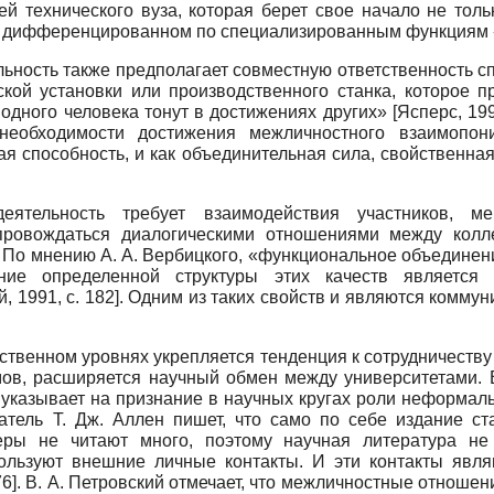
й технического вуза, которая берет свое начало не тол
 е. в дифференцированном по специализированным функциям
ьность также предполагает совместную ответственность сп
кой установки или производственного станка, которое пр
 одного человека тонут в достижениях других»
[
Ясперс, 19
еобходимости достижения межличностного взаимопони
ая способность, и как объединительная сила, свойственная
еятельность требует взаимодействия участников, м
провождаться диалогическими отношениями между колле
 По мнению А. А. Вербицкого, «функциональное объединени
ание определенной структуры этих качеств является
й, 1991
, c. 182]
. Одним из таких свойств и являются комму
твенном уровнях укрепляется тенденция к сотрудничеств
мов, расширяется научный обмен между университетами. 
указывает на признание в научных кругах роли неформаль
атель Т. Дж. Аллен пишет, что само по себе издание ст
еры не читают много, поэтому научная литература не
ользуют внешние личные контакты. И эти контакты яв
76
]
. В. А. Петровский отмечает, что межличностные отноше