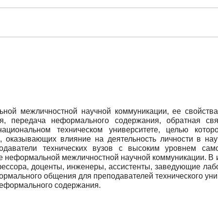
ой межличностной научной коммуникации, ее свойства и
ия, передача неформального содержания, обратная свя
национальном техническом университете, целью котор
 оказывающих влияние на деятельность личности в нау
подаватели технических вузов с высоким уровнем са
е неформальной межличностной научной коммуникации. В 
фессора, доценты, инженеры, ассистенты, заведующие лаб
рмального общения для преподавателей технического уни
неформального содержания.