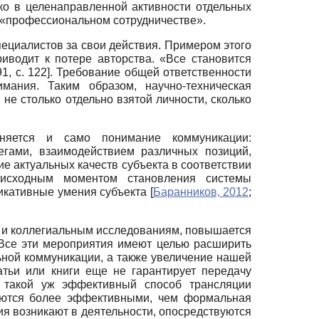
ько в целенаправленной активности отдельных
 «профессиональном сотрудничестве».
ециалистов за свои действия. Примером этого
иводит к потере авторства. «Все становится
91
, с. 122]
. Требование общей ответственности
мания. Таким образом, научно-техническая
 не столько отдельно взятой личности, сколько
еняется и само понимание коммуникации:
гами, взаимодействием различных позиций,
е актуальных качеств субъекта в соответствии
 исходным моментом становления системы
никативные умения субъекта
[
Баранников, 2012
;
у и коллегиальным исследованиям, повышается
Все эти мероприятия имеют целью расширить
ной коммуникации, а также увеличение нашей
атьи или книги еще не гарантирует передачу
 такой уж эффективный способ трансляции
ляются более эффективными, чем формальная
ния возникают в деятельности, опосредствуются