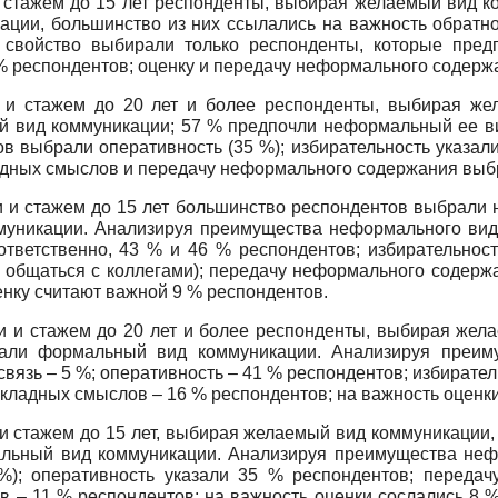
 стажем до 15 лет респонденты, выбирая желаемый вид к
ции, большинство из них ссылались на важность обратно
о свойство выбирали только респонденты, которые пред
 респондентов; оценку и передачу неформального содержан
 и стажем до 20 лет и более респонденты, выбирая же
й вид коммуникации; 57 % предпочли неформальный ее в
в выбрали оперативность (35 %); избирательность указали
ладных смыслов и передачу неформального содержания выб
и и стажем до 15 лет большинство респондентов выбрали 
уникации. Анализируя преимущества неформального ви
ответственно, 43 % и 46 % респондентов; избирательнос
 общаться с коллегами); передачу неформального содержа
нку считают важной 9 % респондентов.
и и стажем до 20 лет и более респонденты, выбирая же
али формальный вид коммуникации. Анализируя преиму
вязь – 5 %; оперативность – 41 % респондентов; избират
кладных смыслов – 16 % респондентов; на важность оценки
 и стажем до 15 лет, выбирая желаемый вид коммуникации
льный вид коммуникации. Анализируя преимущества неф
%); оперативность указали 35 % респондентов; перед
 – 11 % респондентов; на важность оценки сослались 8 %