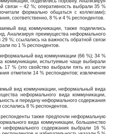
оммуникации, поделились поровну. Анализируя
й связи – 42 %; оперативность выбрали 35 %
почитали формально общаться с коллегами);
ия, соответственно, 8 % и 4 % респондентов.
лаемый вид коммуникации, также поделились
ид. Анализируя преимущества неформального
 29 %; ссылались на важность обратной связи
рали по 1 % респондентов.
неформальный вид коммуникации (66 %); 34 %
да коммуникации, испытуемые чаще выбирали
ть 17 % (это свойство выбрали пять из шести
ния отметили 14 % респондентов; извлечение
лаемый вид коммуникации, неформальный вида
щества неформального вида коммуникации,
ельность и передачу неформального содержания
 сослались 8 % респондентов.
, респонденты также предпочли неформальную
ормального вида коммуникации, большинство
ачу неформального содержания выбрали 16 %
 респондентов и избирательность указали 5 %