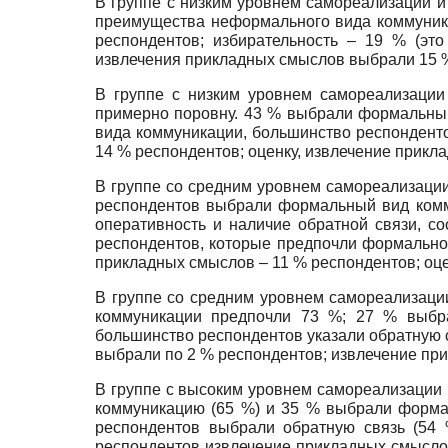
В группе с низким уровнем самореализации и
преимущества неформального вида коммуника
респондентов; избирательность – 19 % (эт
извлечения прикладных смыслов выбрали 15 %
В группе с низким уровнем самореализации
примерно поровну. 43 % выбрали формальны
вида коммуникации, большинство респонденто
14 % респондентов; оценку, извлечение прик
В группе со средним уровнем самореализаци
респондентов выбрали формальный вид комм
оперативность и наличие обратной связи, со
респондентов, которые предпочли формально
прикладных смыслов – 11 % респондентов; оце
В группе со средним уровнем самореализаци
коммуникации предпочли 73 %; 27 % выбр
большинство респондентов указали обратную с
выбрали по 2 % респондентов; извлечение при
В группе с высоким уровнем самореализации
коммуникацию (65 %) и 35 % выбрали форма
респондентов выбрали обратную связь (54 
респондентов извлечение прикладных смыслов