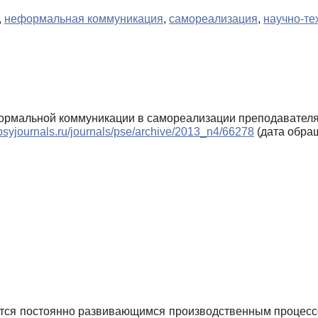
,
неформальная коммуникация
,
самореализация
,
научно-те
еформальной коммуникации в самореализации преподавателя
/psyjournals.ru/journals/pse/archive/2013_n4/66278
(дата обращ
тся постоянно развивающимся производственным процессом