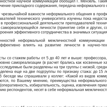
остной научной коммуникации обобщил Г. Мензель. Таким
ечение прикладного содержания, передача неформального со
 чрезвычайной важности неформального общения в профес
авателей технического университета изучены пока недос
 профессиональной деятельности преподавателей техничес
 самореализующейся личности (принятие себя и других, с
троения эффективного сотрудничества в значимых ситуаци
нностей неформальной межличностной коммуникации пр
ффективно влиять на развитие личности в научно-те
ты со стажем работы от 5 до 40 лет и выше: профессора
ровню самореализации (в расчет брались как косвенные х
следуемые были разделены на три группы с низкой, средн
делена еще на две подгруппы по признаку стажа: до 15 л
 В беседе мы спрашивали у коллег: «Какой из видов ком
ются, по Вашему мнению, преимущества неформального
(оперативность, избирательность, оценка, извлечения при
ению респондентов, несет в себе неформальная межличнос