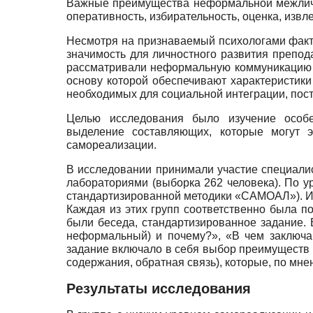
Важные преимущества неформальной межличн
оперативность, избирательность, оценка, извл
Несмотря на признаваемый психологами факт
значимость для личностного развития препод
рассматривали неформальную коммуникацию в
основу которой обеспечивают характеристики
необходимых для социальной интеграции, пос
Целью исследования было изучение особе
выделение составляющих, которые могут э
самореализации.
В исследовании принимали участие специалис
лабораториями (выборка 262 человека). По у
стандартизированной методики «САМОАЛ»). Ис
Каждая из этих групп соответственно была по
были беседа, стандартизированное задание.
неформальный) и почему?», «В чем заключа
задание включало в себя выбор преимуществ 
содержания, обратная связь), которые, по мн
Результаты исследования