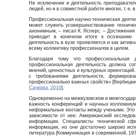
Не исключение и деятельность преподавателе
людей, но и в совместной работе многих, т.
Профессиональная научно-техническая деятел
может служить усовершенствование техничес
анонимным, – писал К. Ясперс. – Достижения
приводит в конечном итоге к осознанию н
деятельность в вузе проявляется и как активн
всему коллективу профессионалов в целом.
Благодаря тому что профессиональная д
профессиональная деятельность должна со
мнений, ценностных и культурных ориентаций.
с требованиями деятельности, формиров
профессионально важных свойств»
[
Вербицки
Сачкова, 2010
]
.
Одновременно на межвузовском и межгосударс
важность конференций и научных коллоквиу
неформальные контакты между учеными. Это 
зависимости от нее. Американский исследов
информации. Специалисты технической сф
информации, но они достаточно широко исп
литература
[
Коммуникация в современной, 19