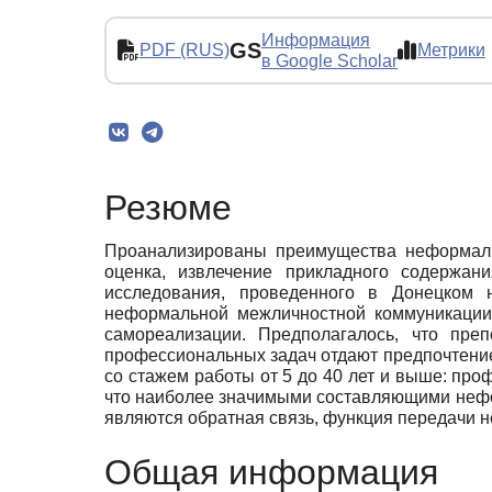
Информация
GS
PDF (RUS)
Метрики
в Google Scholar
Резюме
Проанализированы преимущества неформальн
оценка, извлечение прикладного содержан
исследования, проведенного в Донецком 
неформальной межличностной коммуникации,
самореализации. Предполагалось, что пре
профессиональных задач отдают предпочтени
со стажем работы от 5 до 40 лет и выше: про
что наиболее значимыми составляющими нефо
являются обратная связь, функция передачи 
Общая информация