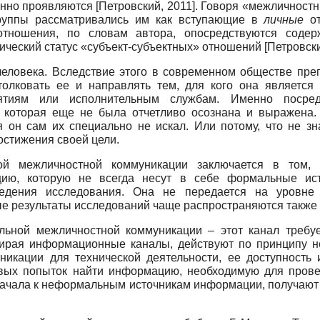
енно проявляются
[
Петровский, 2011
]
. Говоря «межличностн
группы рассматривались им как вступающие в
личные
от
 отношения, по словам автора, опосредствуются соде
гический статус «субъект-субъектных» отношений
[
Петровски
еловека. Вследствие этого в современном обществе пре
толковать ее и направлять тем, для кого она является
иятиям или исполнительным службам. Именно посре
, которая еще не была отчетливо осознана и выражена. 
я он сам их специально не искал. Или потому, что не зн
остижения своей цели.
й межличностной коммуникации заключается в том, 
цию, которую не всегда несут в себе формальные ис
ведения исследования. Она не передается на уровне
ые результаты исследований чаще распространяются также
ной межличностной коммуникации – этот канал требует
бирая информационные каналы, действуют по принципу 
икации для технической деятельности, ее доступность 
ервых попыток найти информацию, необходимую для пров
начала к неформальным источникам информации, получают