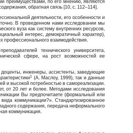
и преимуществами, по его мнению, являются
держания, обратная связь [10, c. 112–114].
сиональной деятельности, его особенности и
таточно. В проведенном нами исследовании мы
кого вуза как систему внутренних ресурсов,
оциальный интерес, демократичный характер),
ях профессионального взаимодействия.
еподавателей технического университета,
хнической сфере, на рост возможностей ее
, доценты, инженеры, ассистенты, заведующие
1
арактеристики
(А. Маслоу, 1999), так и данные
ей и высокой потребностью в самореализации.
ет, от 20 лет и более. Методами исследования
муникации Вы предпочитаете (формальный или
 вида коммуникации?». Стандартизированное
кладного содержания, передача неформального
тная коммуникация.