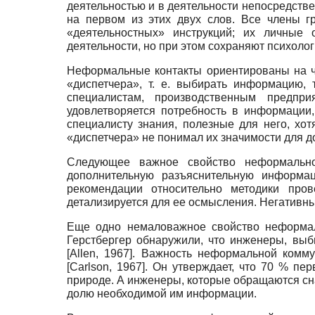
деятельностью и в деятельности непосредств
на первом из этих двух слов. Все члены 
«деятельностных» инструкций; их личные
деятельности, но при этом сохраняют психоло
Неформальные контакты ориентированы на ч
«диспетчера», т. е. выбирать информацию, 
специалистам, производственным предпр
удовлетворяется потребность в информации
специалисту знания, полезные для него, хот
«диспетчера» не понимал их значимости для д
Следующее важное свойство неформально
дополнительную разъяснительную информа
рекомендации относительно методики про
детализируется для ее осмысления. Негативн
Еще одно немаловажное свойство неформаль
Герстбергер обнаружили, что инженеры, вы
[
Allen, 1967
]
. Важность неформальной коммун
[
Carlson, 1967
]
. Он утверждает, что 70 % п
природе. А инженеры, которые обращаются с
долю необходимой им информации.