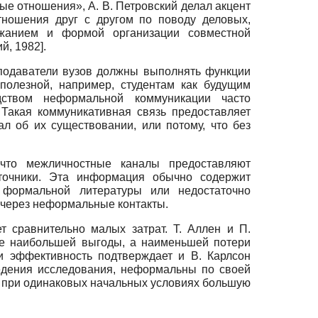
ые отношения», А. В. Петровский делал акцент
ношения друг с другом по поводу деловых,
ржанием и формой организации совместной
й, 1982
]
.
подаватели вузов должны выполнять функции
 полезной, например, студентам как будущим
дством неформальной коммуникации часто
Такая коммуникативная связь предоставляет
ал об их существовании, или потому, что без
что межличностные каналы предоставляют
точники. Эта информация обычно содержит
 формальной литературы или недостаточно
 через неформальные контакты.
 сравнительно малых затрат. Т. Аллен и П.
не наибольшей выгоды, а наименьшей потери
и эффективность подтверждает и В. Карлсон
едения исследования, неформальны по своей
 при одинаковых начальных условиях большую