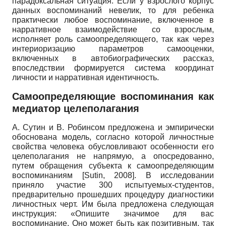
парадоксальная ситуация. Если у взрослого корпус
данных воспоминаний невелик, то для ребенка
практически любое воспоминание, включенное в
нарративное взаимодействие со взрослым,
исполняет роль самоопределяющего, так как через
интериоризацию параметров самооценки,
включенных в автобиографических рассказ,
впоследствии формируется система координат
личности и нарративная идентичность.
Самоопределяющие воспоминания как
медиатор целеполагания
А. Сутин и В. Робинсом предложена и эмпирически
обоснована модель, согласно которой личностные
свойства человека обусловливают особенности его
целеполагания не напрямую, а опосредованно,
путем обращения субъекта к самоопределяющим
воспоминаниям
[
Sutin, 2008
]
. В исследовании
приняло участие 300 испытуемых-студентов,
предварительно прошедших процедуру диагностики
личностных черт. Им была предложена следующая
инструкция: «Опишите значимое для вас
воспоминание. Оно может быть как позитивным, так