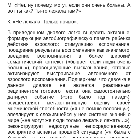
М: «Нет, ну почему, могут, если они очень больны. А
вот ты как? Ты-то лежала там?»
К: «
Не лежала
. Только ночью».
В приведенном диалоге легко выделить активные,
формирующие автобиографическую память ребенка
действия взрослого: стимуляцию вспоминания,
поощрение результата воспоминания как значимого,
введение воспоминания в более широкий
семантический контекст («бывает, если люди очень
больны»), провоцирующие высказывания, которые
активизируют выстраивание автономного от
взрослого воспоминания. Подчеркнем, что девочка в
данном диалоге не является реактивным
реципиентом готового текста, она самостоятельно
датирует событие («это было год назад»),
осуществляет метакогнитивную оценку своей
мнемической способности («я не помню половину»),
апеллирует к сложившейся у нее системе знаний о
мире («не могут же люди только лежать и лежать…»),
реконструирует недоступные непосредственному
восприятию аспекты прошлой ситуации («я была с
Ксюшей, а ты одна»), устанавливает источник