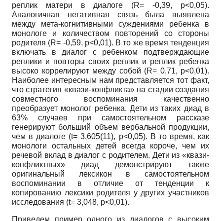
реплик матери в диалоге (R= -0,39, p<0,05).
Аналогичная негативная связь была выявлена
между мета-когнитивными суждениями ребенка в
монологе и количеством повторений со стороны
родителя (R= -0,59, p<0,01). В то же время тенденция
включать в диалог с ребенком подтверждающие
реплики и повторы своих реплик и реплик ребенка
высоко коррелируют между собой (R= 0,71, p<0,01).
Наиболее интересным нам представляется тот факт,
что стратегия «квази-конфликта» на стадии создания
совместного воспоминания качественно
преобразует монолог ребенка. Дети из таких диад в
63% случаев при самостоятельном рассказе
генерируют больший объем вербальной продукции,
чем в диалоге (t= 3,605(11), p<0,05). В то время, как
монологи остальных детей всегда короче, чем их
речевой вклад в диалог с родителем. Дети из «квази-
конфликтных» диад демонстрируют также
оригинальный лексикон в самостоятельном
воспоминании в отличие от тенденции к
копированию лексики родителя у других участников
исследования (t= 3,048, p<0,01).
Приведем пример одного из диалогов с высоким