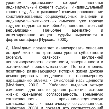
уровнем организации которой является
индивидуальный концепт судьбы. Индивидуальный
концепт судьбы, отражающий взаимопроникновение
кристаллизованных социокультурных значений и
индивидуально-личностных смыслов, уже гораздо
труднее поддается «линейной», повествовательной
вербализации. Наиболее адекватно и
интегрированно концепт судьбы выражается в
форме метафоры
[
Нуркова, 2000
]
.
Д. МакАдамс предлагает анализировать описания
историй жизни по критериям уровня субъектности
(agency), связности, внутренней
непротиворечивости, сюжетности, завершенности и
эстетической привлекательности. По его мнению,
позитивно развивающаяся история жизни должна
демонстрировать тенденцию к планомерному
наращиванию объема и смысловой насыщенности
[
McAdams, 2001
]
. Т. Хабермас выделил четыре
измерения для оценки уровня развития истории
жизни: сценарную согласованность, временную
согласованность, причинно-следственную
согласованность и тематическую согласованность
[
Habermas, 2008
]
, и показал, что соответствующий