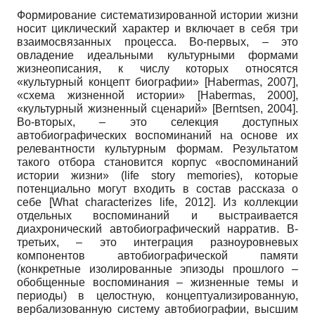
Формирование систематизированной истории жизни
носит циклический характер и включает в себя три
взаимосвязанных процесса. Во-первых, – это
овладение идеальными культурными формами
жизнеописания, к числу которых относятся
«культурный концепт биографии»
[
Habermas, 2007
]
,
«схема жизненной истории»
[
Habermas, 2000
]
,
«культурный жизненный сценарий»
[
Berntsen, 2004
]
.
Во-вторых, – это селекция доступных
автобиографических воспоминаний на основе их
релевантности культурным формам. Результатом
такого отбора становится корпус «воспоминаний
истории жизни» (life story memories), которые
потенциально могут входить в состав рассказа о
себе
[
What characterizes life, 2012
]
. Из коллекции
отдельных воспоминаний и выстраивается
диахронический автобиографический нарратив. В-
третьих, – это интеграция разноуровневых
компонентов автобиографической памяти
(конкретные изолированные эпизоды прошлого –
обобщенные воспоминания – жизненные темы и
периоды) в целостную, концептуализированную,
вербализованную систему автобиографии, высшим