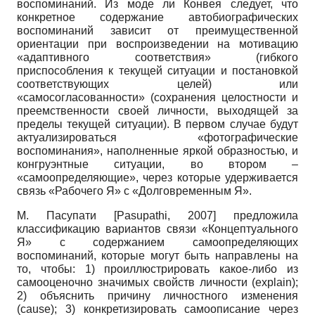
воспоминаний. Из моде ли Конвея следует, что
конкретное содержание автобиографических
воспоминаний зависит от преимущественной
ориентации при воспроизведении на мотивацию
«адаптивного соответствия» (гибкого
приспособления к текущей ситуации и постановкой
соответствующих целей) или
«самосогласованности» (сохранения целостности и
преемственности своей личности, выходящей за
пределы текущей ситуации). В первом случае будут
актуализироваться «фотографические
воспоминания», наполненные яркой образностью, и
конгруэнтные ситуации, во втором –
«самоопределяющие», через которые удерживается
связь «Рабочего Я» с «Долговременным Я».
М. Пасупати
[
Pasupathi, 2007
]
предложила
классификацию вариантов связи «Концептуального
Я» с содержанием самоопределяющих
воспоминаний, которые могут быть направлены на
то, чтобы: 1) проиллюстрировать какое-либо из
самооценочно значимых свойств личности (explain);
2) объяснить причину личностного изменения
(cause); 3) конкретизировать самоописание через