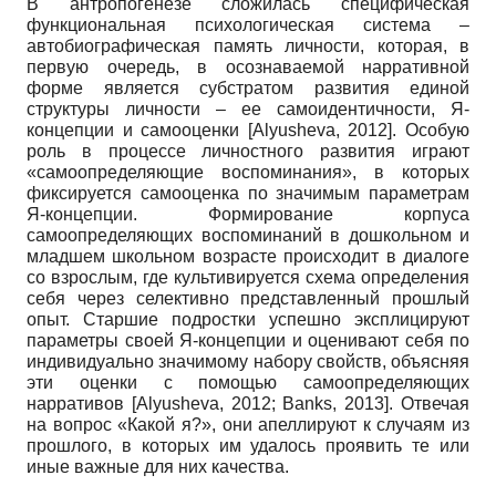
В антропогенезе сложилась специфическая
функциональная психологическая система –
автобиографическая память личности, которая, в
первую очередь, в осознаваемой нарративной
форме является субстратом развития единой
структуры личности – ее самоидентичности, Я-
концепции и самооценки
[
Alyusheva, 2012
]
. Особую
роль в процессе личностного развития играют
«самоопределяющие воспоминания», в которых
фиксируется самооценка по значимым параметрам
Я-концепции. Формирование корпуса
самоопределяющих воспоминаний в дошкольном и
младшем школьном возрасте происходит в диалоге
со взрослым, где культивируется схема определения
себя через селективно представленный прошлый
опыт. Cтаршие подростки успешно эксплицируют
параметры своей Я-концепции и оценивают себя по
индивидуально значимому набору свойств, объясняя
эти оценки с помощью самоопределяющих
нарративов
[
Alyusheva, 2012
;
Banks, 2013
]
. Отвечая
на вопрос «Какой я?», они апеллируют к случаям из
прошлого, в которых им удалось проявить те или
иные важные для них качества.