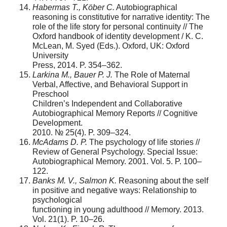
Habermas T., Köber C.
Autobiographical
reasoning is constitutive for narrative identity: The
role of the life story for personal continuity // The
Oxford handbook of identity development / K. C.
McLean, M. Syed (Eds.). Oxford, UK: Oxford
University
Press, 2014. P. 354–362.
Larkina M., Bauer P. J.
The Role of Maternal
Verbal, Affective, and Behavioral Support in
Preschool
Children’s Independent and Collaborative
Autobiographical Memory Reports // Cognitive
Development.
2010. № 25(4). P. 309–324.
McAdams D. P.
The psychology of life stories //
Review of General Psychology. Special Issue:
Autobiographical Memory. 2001. Vol. 5. P. 100–
122.
Banks M. V., Salmon K.
Reasoning about the self
in positive and negative ways: Relationship to
psychological
functioning in young adulthood // Memory. 2013.
Vol. 21(1). P. 10–26.