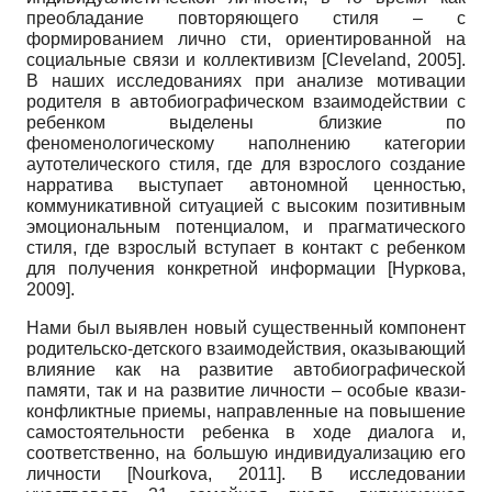
преобладание повторяющего стиля – с
формированием лично сти, ориентированной на
социальные связи и коллективизм
[
Cleveland, 2005
]
.
В наших исследованиях при анализе мотивации
родителя в автобиографическом взаимодействии с
ребенком выделены близкие по
феноменологическому наполнению категории
аутотелического стиля, где для взрослого создание
нарратива выступает автономной ценностью,
коммуникативной ситуацией с высоким позитивным
эмоциональным потенциалом, и прагматического
стиля, где взрослый вступает в контакт с ребенком
для получения конкретной информации
[
Нуркова,
2009
]
.
Нами был выявлен новый существенный компонент
родительско-детского взаимодействия, оказывающий
влияние как на развитие автобиографической
памяти, так и на развитие личности – особые квази-
конфликтные приемы, направленные на повышение
самостоятельности ребенка в ходе диалога и,
соответственно, на большую индивидуализацию его
личности
[
Nourkova, 2011
]
. В исследовании