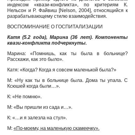
индексом «квази-конфликта», по критериям К.
Нельсон и Р. Файвиш
[
Nelson, 2004
]
, относящийся к
разрабатывающему стилю взаимодействия.
ВОСПОМИНАНИЕ О ГОСПИТАЛИЗАЦИИ
Катя (5.2 года), Марина (36 лет). Компоненты
квази-конфликта подчеркнуты.
Марина: «Помнишь, как ты была в больнице?
Расскажи, как это было».
Катя: «Когда? Когда я совсем маленькой была?»
М: «Ну как ты в больнице была. Дома ты упала. С
Ксюшей когда были…».
К: «Не помню».
М: «Вы пришли из сада и…».
К: «…и я залезла на стул».
М:
«По-моему, на маленькую скамеечку».