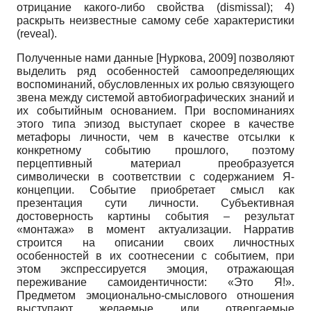
отрицание какого-либо свойства (dismissal); 4)
раскрыть неизвестные самому себе характеристики
(reveal).
Полученные нами данные
[
Нуркова, 2009
]
позволяют
выделить ряд особенностей самоопределяющих
воспоминаний, обусловленных их ролью связующего
звена между системой автобиографических знаний и
их событийным основанием. При воспоминаниях
этого типа эпизод выступает скорее в качестве
метафоры личности, чем в качестве отсылки к
конкретному событию прошлого, поэтому
перцептивный материал преобразуется
символически в соответствии с содержанием Я-
концепции. Событие приобретает смысл как
презентация сути личности. Субъективная
достоверность картины события – результат
«монтажа» в момент актуализации. Нарратив
строится на описании своих личностных
особенностей в их соотнесении с событием, при
этом экспрессируется эмоция, отражающая
переживание самоидентичности: «Это Я!».
Предметом эмоционально-смыслового отношения
выступают желаемые или отвергаемые