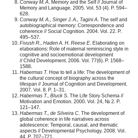
Conway M. A.
Memory and the Self // Journal of
Memory and Language. 2005. Vol. 53 (4). P. 594–
628.
Conway M. A., Singer J. A., Tagini A.
The self and
autobiographical memory: Correspondence and
coherence // Social Cognition. 2004. Vol. 22. P.
495–537.
Fivush R., Haden A. H. Reese E.
Elaborating on
elaborations: Role of maternal reminiscing style in
cognitive and socioemotional development
// Child Development. 2006. Vol. 77(6). P. 1568–
1588.
Habermas T.
How to tell a life: The development of
the cultural concept of biography across the
lifespan // Journal of Cognition and Development.
2007. Vol. 8. P. 1–31.
Habermas T., Bluck S.
The Life Story Schema //
Motivation and Emotion. 2000. Vol. 24, № 2. P.
121–147.
Habermas T., de Silveira C.
The development of
global coherence in life narratives across
adolescence: Temporal, causal, and thematic
aspects // Developmental Psychology. 2008. Vol.
44. P. 707–721.