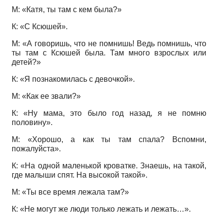
М: «Катя, ты там с кем была?»
К: «С Ксюшей».
М: «А говоришь, что не помнишь! Ведь помнишь, что
ты там с Ксюшей была. Там много взрослых или
детей?»
К: «Я познакомилась с девочкой».
М: «Как ее звали?»
К: «Ну мама, это было год назад, я не помню
половину».
М: «Хорошо, а как ты там спала? Вспомни,
пожалуйста».
К: «На одной маленькой кроватке. Знаешь, на такой,
где малыши спят. На высокой такой».
М: «Ты все время лежала там?»
К: «Не могут же люди только лежать и лежать…».