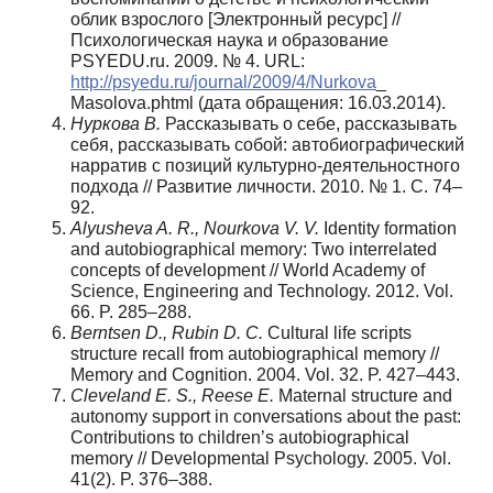
облик взрослого [Электронный ресурс] //
Психологическая наука и образование
PSYEDU.ru. 2009. № 4. URL:
http://psyedu.ru/journal/2009/4/Nurkova
_
Masolova.phtml (дата обращения: 16.03.2014).
Нуркова В.
Рассказывать о себе, рассказывать
себя, рассказывать собой: автобиографический
нарратив с позиций культурно-деятельностного
подхода // Развитие личности. 2010. № 1. C. 74–
92.
Alyusheva A. R., Nourkova V. V.
Identity formation
and autobiographical memory: Two interrelated
concepts of development // World Academy of
Science, Engineering and Technology. 2012. Vol.
66. P. 285–288.
Berntsen D., Rubin D. C.
Cultural life scripts
structure recall from autobiographical memory //
Memory and Cognition. 2004. Vol. 32. P. 427–443.
Cleveland E. S., Reese E.
Maternal structure and
autonomy support in conversations about the past:
Contributions to children’s autobiographical
memory // Developmental Psychology. 2005. Vol.
41(2). P. 376–388.