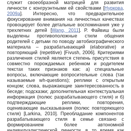
служит своеобразной матрицей для развития
личности с конгруэнтными ей свойствами
[
Нуркова,
2009а
]
. Интересно, что предварительное
фокусирование внимания на личностных качествах
провоцирует более детальные воспоминания уже у
трехлетних детей
[
Wang, 2011
]
. Р. Файвиш были
выделены противоположные стили общения
родителей с детьми по поводу автобиографического
материала – разрабатывающий (elaborative) и
повторяющий (repetitive)
[
Fivush, 2006
]
. Критериями
различения стилей является степень присутствия в
совместно порождаемых ребенком и родителем
текстах таких признаков как: а) специальные
вопросы, включающие вопросительные слова (так
называемые wh-questions); реплики с открытым
концом; слова, выражающие заинтересованность в
беседе; подсказки; дополнительная контекстуальная
информация (полюс разрабатывающего стиля) и б)
подтверждающие реплики, повторения,
оценивающие высказывания (полюс повторяющего
стиля)
[
Larkina, 2010
]
. Преобладание компонентов
разрабатывающего стиля в семье связано с
формированием более автономной
индивидуалистической личности, в то время как