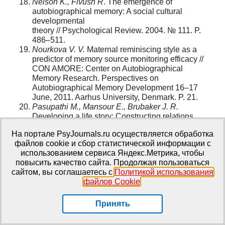
Nelson K., Fivush R
. The emergence of
autobiographical memory: A social cultural
developmental
theory // Psychological Review. 2004. № 111. P.
486–511.
Nourkova V. V.
Maternal reminiscing style as a
predictor of memory source monitoring efficacy //
CON AMORE: Center on Autobiographical
Memory Research. Perspectives on
Autobiographical Memory Development 16–17
June, 2011. Aarhus University, Denmark. P. 21.
Pasupathi M., Mansour E., Brubaker J. R.
Developing a life story: Constructing relations
between self and experience in autobiographical
На портале PsyJournals.ru осуществляется обработка
narratives // Human Development. 2007. Vol. 50. P.
файлов cookie и сбор статистической информации с
85–110.
использованием сервиса Яндекс.Метрика, чтобы
Singer J. A., Blagov P.
The integrative function of
повысить качество сайта. Продолжая пользоваться
narrative processing: Autobiographical memory,
сайтом, вы соглашаетесь с
Политикой использования
self-defining memories, and the life story of identity
файлов Cookie
.
// The self and memory / D. Beike, J. Lampinen, D.
Behrend (Eds.). New-York, NY: The Psychology
Press, 2004. P. 117–138.
Принять
Self-defining memories, scripts, and the life story:
Narrative identity in personality and psychotherapy