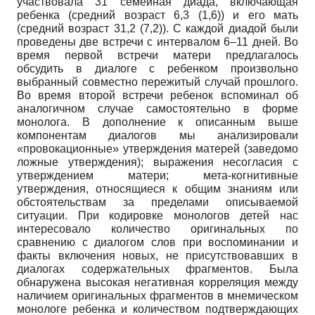
участвовала 31 семейная диада, включающая
ребенка (средний возраст 6,3 (1,6)) и его мать
(средний возраст 31,2 (7,2)). С каждой диадой были
проведены две встречи с интервалом 6–11 дней. Во
время первой встречи матери предлагалось
обсудить в диалоге с ребенком произвольно
выбранный совместно пережитый случай прошлого.
Во время второй встречи ребенок вспоминал об
аналогичном случае самостоятельно в форме
монолога. В дополнение к описанным выше
компонентам диалогов мы анализировали
«провокационные» утверждения матерей (заведомо
ложные утверждения); выражения несогласия с
утверждением матери; мета-когнитивные
утверждения, относящиеся к общим знаниям или
обстоятельствам за пределами описываемой
ситуации. При кодировке монологов детей нас
интересовало количество оригинальных по
сравнению с диалогом слов при воспоминании и
факты включения новых, не присутствовавших в
диалогах содержательных фрагментов. Была
обнаружена высокая негативная корреляция между
наличием оригинальных фрагментов в мнемическом
монологе ребенка и количеством подтверждающих