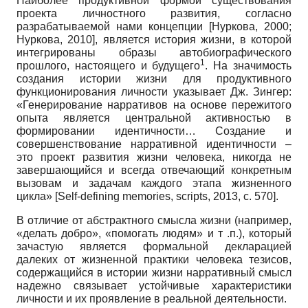
Наиболее продуктивной формой существования
проекта личностного развития, согласно
разрабатываемой нами концепции
[
Нуркова, 2000
;
Нуркова, 2010
]
, является история жизни, в которой
интегрированы образы автобиографического
1
прошлого, настоящего и будущего
. На значимость
создания истории жизни для продуктивного
функционирования личности указывает Дж. Зингер:
«Генерирование нарративов на основе пережитого
опыта является центральной активностью в
формировании идентичности… Создание и
совершенствование нарративной идентичности –
это проект развития жизни человека, никогда не
завершающийся и всегда отвечающий конкретным
вызовам и задачам каждого этапа жизненного
цикла»
[
Self-defining memories, scripts, 2013
, с. 570]
.
В отличие от абстрактного смысла жизни (например,
«делать добро», «помогать людям» и т .п.), который
зачастую является формальной декларацией
далеких от жизненной практики человека тезисов,
содержащийся в истории жизни нарративный смысл
надежно связывает устойчивые характеристики
личности и их проявление в реальной деятельности.