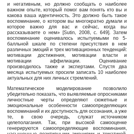
и негативным, но должно сообщать о наиболее
важном опыте, который помог вам понять кто вы и
какова ваша идентичность. Это должно быть такое
воспоминание, о котором вы многократно думали и
которое важно для вас и сейчас, когда вы
рассказываете о нем»
[
Sutin, 2008
, с. 649]
. Затем
воспоминание оценивалось испытуемыми по 5-
балльной шкале по степени присутствия в нем
различных эмоций и трех мотивационных тенденций:
мотивации достижения, мотивации власти и
мотивации аффилиации. Оценивание
производилось также и экспертами. Спустя два
месяца испытуемых просили записать 10 наиболее
актуальных для них личных стремлений.
Математическое моделирование позволило
убедительно показать, что выявляемые опросниками
личностные черты определяют сюжетные и
эмоциональные особенности самоопределяющих
воспоминаний и их доступность для осознания, а уже
те, в свою очередь, служат источником
целеполагания. Так, при высокой самооценке
генерируются самоопределяющие воспоминания,
насыщенные позитивными эмоциями и тематикой,