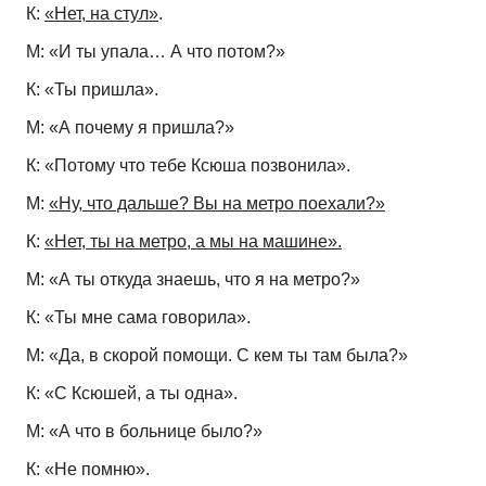
К:
«Нет, на стул»
.
М: «И ты упала… А что потом?»
К: «Ты пришла».
М: «А почему я пришла?»
К: «Потому что тебе Ксюша позвонила».
М:
«Ну, что дальше? Вы на метро поехали?»
К:
«Нет, ты на метро, а мы на машине».
М: «А ты откуда знаешь, что я на метро?»
К: «Ты мне сама говорила».
М: «Да, в скорой помощи. С кем ты там была?»
К: «С Ксюшей, а ты одна».
М: «А что в больнице было?»
К: «Не помню».