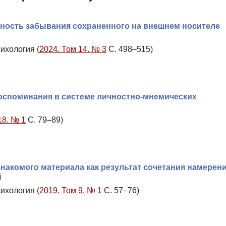
ность забывания сохраненного на внешнем носителе
ихология (
2024. Том 14. № 3
С. 498–515)
споминания в системе личностно-мнемических
18. № 1
С. 79–89)
накомого материала как результат сочетания намерен
й
ихология (
2019. Том 9. № 1
С. 57–76)