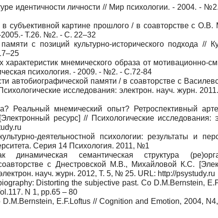
ре идентичности личности // Мир психологии. - 2004. - №2.
в субъективной картине прошлого / в соавторстве с О.В. 
2005.- Т.26. №2. - С. 22–32
амяти с позиций культурно-исторического подхода // Ку
.17–25
 характеристик мнемического образа от мотивационно-с
еская психология. - 2009. - №2. - С.72-84
и автобиографической памяти / в соавторстве с Василевск
Психологические исследования: электрон. науч. журн. 2011.
а? Реальный мнемический опыт? Ретроспективный арт
[Электронный ресурс] // Психологические исследования: э
tudy.ru
ультурно-деятельностной психологии: результаты и пер
ерситета. Серия 14 Психология. 2011, №1
 динамическая семантическая структура (ре)орга
соавторстве с Днестровской М.В., Михайловой К.С. [Эле
ектрон. науч. журн. 2012, Т. 5, № 25. URL: http://psystudy.ru
raphy: Distorting the subjective past. Co D.M.Bernstein, E.F.L
l.117. N 1, pp.65 – 80
 D.M.Bernstein, E.F.Loftus // Cognition and Emotion, 2004, N4,