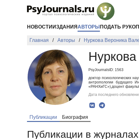
Перейти к основному содержанию
НОВОСТИ
ИЗДАНИЯ
АВТОРЫ
ПОДАТЬ РУКО
Главная
Авторы
Нуркова Вероника Вал
Нуркова
PsyJournalsID: 1563
доктор психологических на
антропологии будущего И
«РАНХиГС»),доцент факульт
Дата последнего обновления
Публикации
Биография
Публикации в журналах 