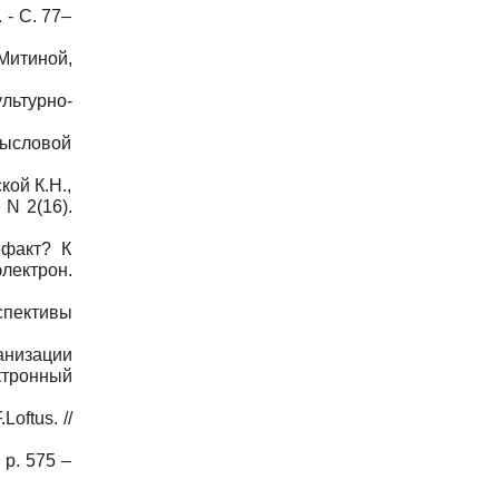
 - С. 77–
Митиной,
льтурно-
мысловой
ой К.Н.,
 N 2(16).
ефакт? К
лектрон.
спективы
низации
ктронный
oftus. //
 p. 575 –