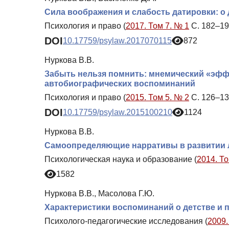
Сила воображения и слабость датировки: о
Психология и право (
2017. Том 7. № 1
С. 182–19
DOI
10.17759/psylaw.2017070115
872
Нуркова В.В.
Забыть нельзя помнить: мнемический «эффе
автобиографических воспоминаний
Психология и право (
2015. Том 5. № 2
С. 126–13
DOI
10.17759/psylaw.2015100210
1124
Нуркова В.В.
Самоопределяющие нарративы в развитии 
Психологическая наука и образование (
2014. То
1582
Нуркова В.В., Масолова Г.Ю.
Характеристики воспоминаний о детстве и 
Психолого-педагогические исследования (
2009.