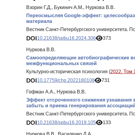
Взорин Г.Д., Букинич А.М., Нуркова В.В.
Переосмысляя Google-эффект: целесообраз
материала
Вестник Санкт-Петербургского университета. Пс
DOI
10.21638/spbu16.2024.306
373
Нуркова В.В.
Самоопределяющие автобиографические во
межфункциональных связей
Культурно-историческая психология (
2022. Том 
DOI
10.17759/chp.2022180108
731
Гофман А.А., Нуркова В.В.
Эффект отсроченного снижения узнавания з
забыть и приема генерирования ассоциаци
Вестник Санкт-Петербургского университета. Пс
DOI
10.21638/spbu16.2019.105
133
Нуркова В.В., Василенко Д.А.