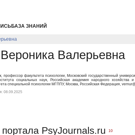
ПИСЬ
БАЗА ЗНАНИЙ
ерьевна
 Вероника Валерьевна
ук, профессор факультета психологии, Московский государственный универс
нститута социальных наук, Российская академия народного хозяйства
ета специальной психологии МГППУ, Москва, Российская Федерация, vernur@
: 08.09.2025
портала PsyJournals.ru
10