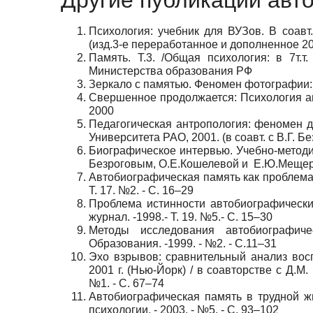
Другие публикации авт
Психология: учебник для ВУЗов. В соавт
(изд.3-е переработанное и дополненное 2
Память. Т.3. /Общая психология: в 7т.т
Министерства образования РФ
Зеркало с памятью. Феномен фотографии: 
Свершенное продолжается: Психология ав
2000
Педагогическая антропология: феномен д
Университета РАО, 2001. (в соавт. с В.Г.
Биографическое интервью. Учебно-методиче
Безроговым, О.Е.Кошелевой и Е.Ю.Мещер
Автобиографическая память как проблема 
Т. 17. №2. - С. 16–29
Проблема истинности автобиографически
журнал. -1998.- Т. 19. №5.- С. 15–30
Методы исследования автобиографиче
Образования. -1999. - №2. - С.11–31
Эхо взрывов: сравнительный анализ восп
2001 г. (Нью-Йорк) / в соавторстве с Д.М.
№1. - С. 67–74
Автобиографическая память в трудной жи
психологии. - 2003. - №5. - С. 93–102