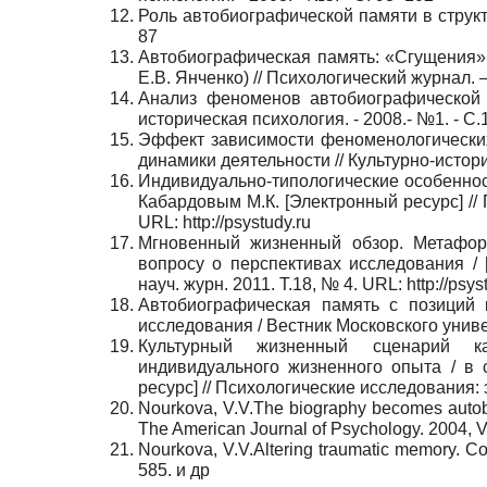
Роль автобиографической памяти в структу
87
Автобиографическая память: «Сгущения» 
Е.В. Янченко) // Психологический журнал. –
Анализ феноменов автобиографической п
историческая психология. - 2008.- №1. - С
Эффект зависимости феноменологических
динамики деятельности // Культурно-историч
Индивидуально-типологические особенност
Кабардовым М.К. [Электронный ресурс] // 
URL: http://psystudy.ru
Мгновенный жизненный обзор. Метафор
вопросу о перспективах исследования / 
науч. журн. 2011. Т.18, № 4. URL: http://psys
Автобиографическая память с позиций к
исследования / Вестник Московского унив
Культурный жизненный сценарий как
индивидуального жизненного опыта / в 
ресурс] // Психологические исследования: эл
Nourkova, V.V.The biography becomes autobiog
The American Journal of Psychology. 2004, Vo
Nourkova, V.V.Altering traumatic memory. Co
585. и др