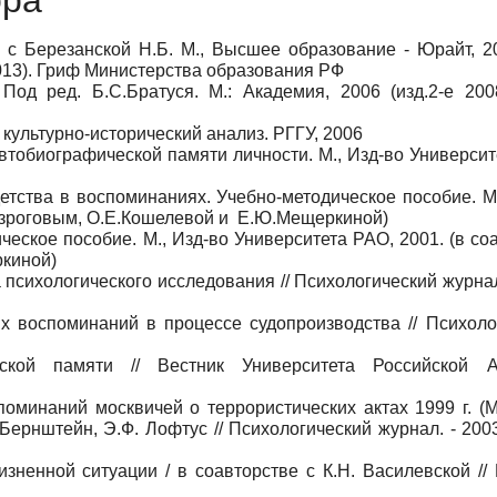
ора
. с Березанской Н.Б. М., Высшее образование - Юрайт, 2
013). Гриф Министерства образования РФ
. Под ред. Б.С.Братуся. М.: Академия, 2006 (изд.2-е 200
культурно-исторический анализ. РГГУ, 2006
тобиографической памяти личности. М., Изд-во Университ
етства в воспоминаниях. Учебно-методическое пособие. М.
 Безроговым, О.Е.Кошелевой и Е.Ю.Мещеркиной)
ское пособие. М., Изд-во Университета РАО, 2001. (в соав
киной)
психологического исследования // Психологический журнал.
х воспоминаний в процессе судопроизводства // Психоло
ской памяти // Вестник Университета Российской А
оминаний москвичей о террористических актах 1999 г. (М
 Бернштейн, Э.Ф. Лофтус // Психологический журнал. - 2003.
зненной ситуации / в соавторстве с К.Н. Василевской //