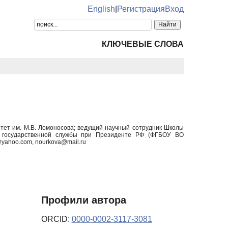
English
|
Регистрация
Вход
КЛЮЧЕВЫЕ СЛОВА
итет им. М.В. Ломоносова; ведущий научный сотрудник Школы
 и государственной службы при Президенте РФ (ФГБОУ ВО
yahoo.com, nourkova@mail.ru
Профили автора
ORCID:
0000-0002-3117-3081