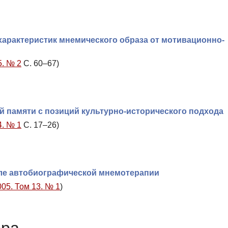
арактеристик мнемического образа от мотивационно-
5. № 2
С. 60–67)
 памяти с позиций культурно-исторического подхода
4. № 1
С. 17–26)
але автобиографической мнемотерапии
005. Том 13. № 1
)