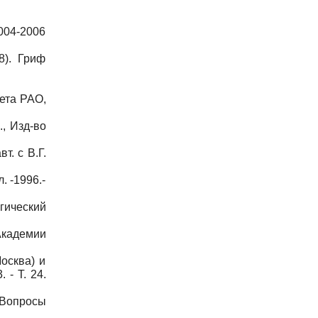
004-2006
8). Гриф
ета РАО,
, Изд-во
т. с В.Г.
 -1996.-
гический
кадемии
осква) и
 - Т. 24.
 Вопросы