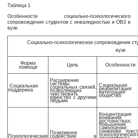
Таблица 1
Особенности социально-психологического
сопровождения студентов с инвалидностью и ОВЗ в
вузе
Социально-психологическое сопровождение сту
вузе
Форма
Цель
Особенности
помощи
Расширение
системы
Социальная
Социальная
социальных связей,
реабилитация
поддержка
позволяющих
интеграция
чувствовать
общество
единство с другими
людьми
Концентрация
внимания 
достоинствах;
повышение
самооценки;
снижение чувс
Позитивное
психологическог
Психологическая
содействие в
дискомфорта.