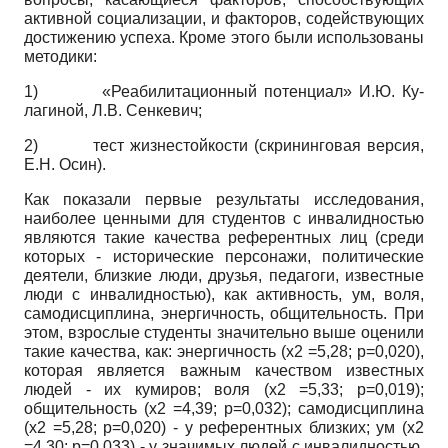
активной социализации, и факторов, содействующих
достижению успеха. Кроме этого были использованы
методики:
1)
«Реабилитационный потенциал» И.Ю. Ку­
лагиной, Л.В. Сенкевич;
2)
тест жизнестойкости (скрининговая версия,
Е.Н. Осин).
Как показали первые результаты исследования,
наиболее ценными для студентов с инвалидностью
являются такие качества референтных лиц (среди
которых - исторические персонажи, политические
деятели, близкие люди, друзья, педагоги, известные
люди с инвалидностью), как активность, ум, воля,
самодисциплина, энергичность, общительность. При
этом, взрослые студенты значительно выше оценили
такие качества, как: энергичность (х2 =5,28; р=0,020),
которая является важным качеством известных
людей - их кумиров; воля (х2 =5,33; р=0,019);
общительность (х2 =4,39; р=0,032); самодисциплина
(х2 =5,28; р=0,020) - у референтных близких; ум (х2
=4,30; р=0,033) - у значимых людей с инвалидностью.