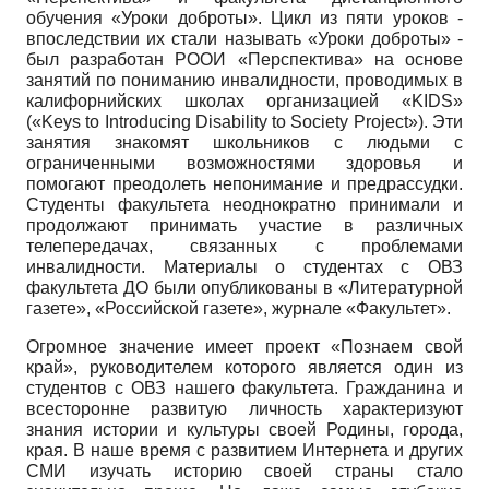
обучения «Уроки доброты». Цикл из пяти уроков -
впоследствии их стали называть «Уроки доброты» -
был разработан РООИ «Перспектива» на основе
занятий по пониманию инвалидности, проводимых в
калифорнийских школах организацией
«KIDS»
(«Keys to Introducing Disability to Society Project»).
Эти
занятия знакомят школьников с людьми с
ограниченными возможностями здоровья и
помогают преодолеть непонимание и предрассудки.
Студенты факультета неоднократно принимали и
продолжают принимать участие в различных
телепередачах, связанных с проблемами
инвалидности. Материалы о студентах с ОВЗ
факультета ДО были опубликованы в «Литературной
газете», «Российской газете», журнале «Факультет».
Огромное значение имеет проект «Познаем свой
край», руководителем которого является один из
студентов с ОВЗ нашего факультета. Гражданина и
всесторонне развитую личность характеризуют
знания истории и культуры своей Родины, города,
края. В наше время с развитием Интернета и других
СМИ изучать историю своей страны стало